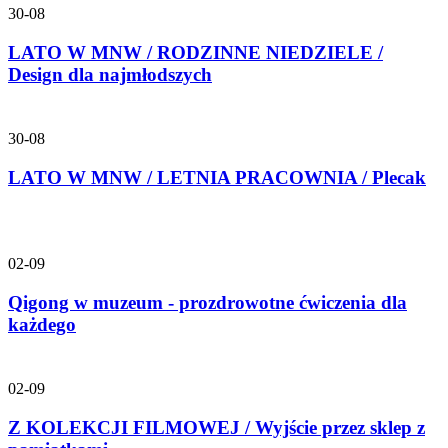
30-08
LATO W MNW / RODZINNE NIEDZIELE /
Design dla najmłodszych
30-08
LATO W MNW / LETNIA PRACOWNIA / Plecak
02-09
Qigong w muzeum - prozdrowotne ćwiczenia dla
każdego
02-09
Z KOLEKCJI FILMOWEJ / Wyjście przez sklep z