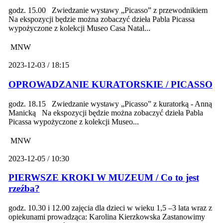
godz. 15.00 Zwiedzanie wystawy „Picasso” z przewodnikiem
Na ekspozycji będzie można zobaczyć dzieła Pabla Picassa
wypożyczone z kolekcji Museo Casa Natal...
MNW
2023-12-03 / 18:15
OPROWADZANIE KURATORSKIE / PICASSO
godz. 18.15 Zwiedzanie wystawy „Picasso” z kuratorką - Anną
Manicką Na ekspozycji będzie można zobaczyć dzieła Pabla
Picassa wypożyczone z kolekcji Museo...
MNW
2023-12-05 / 10:30
PIERWSZE KROKI W MUZEUM / Co to jest
rzeźba?
godz. 10.30 i 12.00 zajęcia dla dzieci w wieku 1,5 –3 lata wraz z
opiekunami prowadząca: Karolina Kierzkowska Zastanowimy