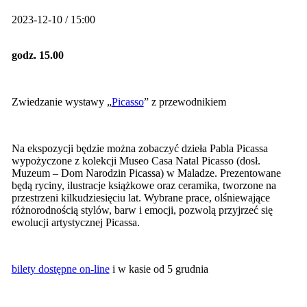
2023-12-10 / 15:00
godz. 15.00
Zwiedzanie wystawy „
Picasso
” z przewodnikiem
Na ekspozycji będzie można zobaczyć dzieła Pabla Picassa
wypożyczone z kolekcji Museo Casa Natal Picasso (dosł.
Muzeum – Dom Narodzin Picassa) w Maladze. Prezentowane
będą ryciny, ilustracje książkowe oraz ceramika, tworzone na
przestrzeni kilkudziesięciu lat. Wybrane prace, olśniewające
różnorodnością stylów, barw i emocji, pozwolą przyjrzeć się
ewolucji artystycznej Picassa.
bilety dostępne on-line
i w kasie od 5 grudnia