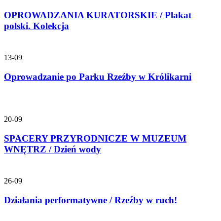
OPROWADZANIA KURATORSKIE / Plakat
polski. Kolekcja
13-09
Oprowadzanie po Parku Rzeźby w Królikarni
20-09
SPACERY PRZYRODNICZE W MUZEUM
WNĘTRZ / Dzień wody
26-09
Działania performatywne / Rzeźby w ruch!