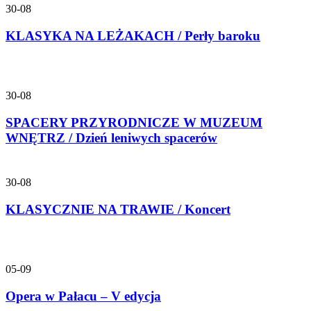
30-08
KLASYKA NA LEŻAKACH / Perły baroku
30-08
SPACERY PRZYRODNICZE W MUZEUM
WNĘTRZ / Dzień leniwych spacerów
30-08
KLASYCZNIE NA TRAWIE / Koncert
05-09
Opera w Pałacu – V edycja