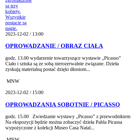
2023-12-02 / 13:00
OPROWADZANIE / OBRAZ CIAŁA
godz. 13.00 wydarzenie towarzyszące wystawie „Picasso”
Ciało i sztuka są ze sobą nierozerwalnie związane. Dzieła
zyskują materialną postać dzięki dłoniom...
MNW
2023-12-02 / 15:00
OPROWADZANIA SOBOTNIE / PICASSO
godz. 15.00 Zwiedzanie wystawy „Picasso” z przewodnikiem
Na ekspozycji będzie można zobaczyć dzieła Pabla Picassa
wypożyczone z kolekcji Museo Casa Natal...
MNW