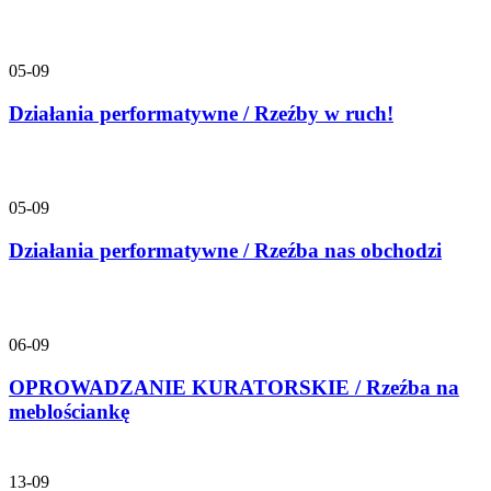
05-09
Działania performatywne / Rzeźby w ruch!
05-09
Działania performatywne / Rzeźba nas obchodzi
06-09
OPROWADZANIE KURATORSKIE / Rzeźba na
meblościankę
13-09