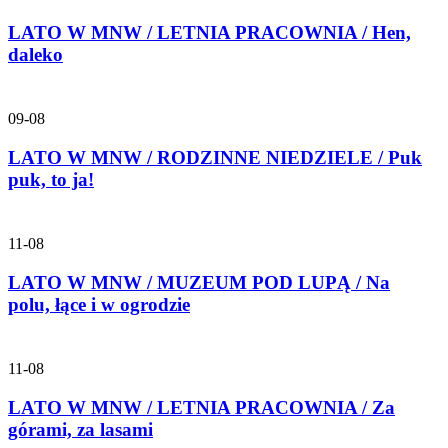
LATO W MNW / LETNIA PRACOWNIA / Hen,
daleko
09-08
LATO W MNW / RODZINNE NIEDZIELE / Puk
puk, to ja!
11-08
LATO W MNW / MUZEUM POD LUPĄ / Na
polu, łące i w ogrodzie
11-08
LATO W MNW / LETNIA PRACOWNIA / Za
górami, za lasami