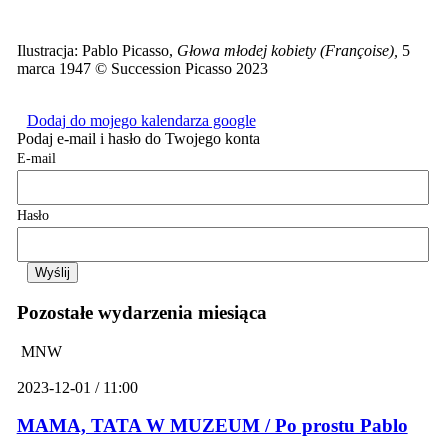
Ilustracja: Pablo Picasso,
Głowa młodej kobiety (Françoise),
5
marca 1947 © Succession Picasso 2023
Dodaj do mojego kalendarza google
Podaj e-mail i hasło do Twojego konta
E-mail
Hasło
Pozostałe wydarzenia miesiąca
MNW
2023-12-01 / 11:00
MAMA, TATA W MUZEUM / Po prostu Pablo