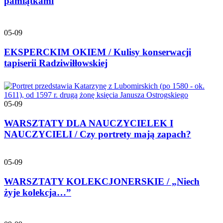
pamiątkami
05-09
EKSPERCKIM OKIEM / Kulisy konserwacji
tapiserii Radziwiłłowskiej
05-09
WARSZTATY DLA NAUCZYCIELEK I
NAUCZYCIELI / Czy portrety mają zapach?
05-09
WARSZTATY KOLEKCJONERSKIE / „Niech
żyje kolekcja…”