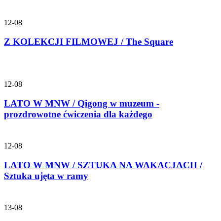
12-08
Z KOLEKCJI FILMOWEJ / The Square
12-08
LATO W MNW / Qigong w muzeum -
prozdrowotne ćwiczenia dla każdego
12-08
LATO W MNW / SZTUKA NA WAKACJACH /
Sztuka ujęta w ramy
13-08