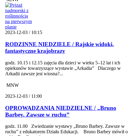
2023-12-03 / 10:15
RODZINNE NIEDZIELE / Rajskie widoki,
fantastyczne krajobrazy
godz. 10.15 i 12.15 zajęcia dla dzieci w wieku 5–12 lat i ich
opiekunów towarzyszące wystawie „Arkadia” Dlaczego w
Arkadii zawsze jest wiosna?...
MNW
2023-12-03 / 11:00
OPROWADZANIA NIEDZIELNE / „Bruno
Barbey. Zawsze w ruchu”
godz. 11.00 Zwiedzanie wystawy „Bruno Barbey. Zawsze w
ruchu” z edukatorem Działu Edukacji. Bruno Barbey mówił o