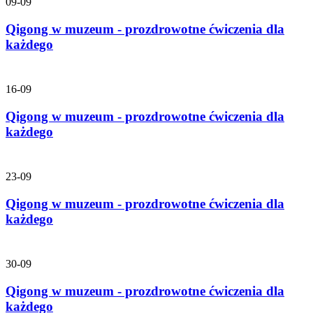
09-09
Qigong w muzeum - prozdrowotne ćwiczenia dla
każdego
16-09
Qigong w muzeum - prozdrowotne ćwiczenia dla
każdego
23-09
Qigong w muzeum - prozdrowotne ćwiczenia dla
każdego
30-09
Qigong w muzeum - prozdrowotne ćwiczenia dla
każdego