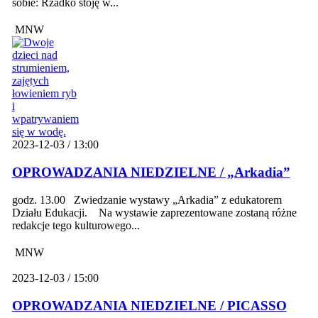
sobie: Rzadko stoję w...
MNW
2023-12-03 / 13:00
OPROWADZANIA NIEDZIELNE / „Arkadia”
godz. 13.00 Zwiedzanie wystawy „Arkadia” z edukatorem
Działu Edukacji. Na wystawie zaprezentowane zostaną różne
redakcje tego kulturowego...
MNW
2023-12-03 / 15:00
OPROWADZANIA NIEDZIELNE / PICASSO