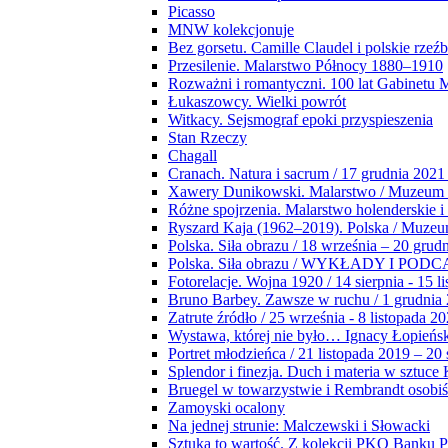
Picasso
MNW kolekcjonuje
Bez gorsetu. Camille Claudel i polskie rzeź
Przesilenie. Malarstwo Północy 1880–1910
Rozważni i romantyczni. 100 lat Gabinetu
Łukaszowcy. Wielki powrót
Witkacy. Sejsmograf epoki przyspieszenia
Stan Rzeczy
Chagall
Cranach. Natura i sacrum / 17 grudnia 2021
Xawery Dunikowski. Malarstwo / Muzeum 
Różne spojrzenia. Malarstwo holenderskie i
Ryszard Kaja (1962–2019). Polska / Muze
Polska. Siła obrazu / 18 września – 20 grud
Polska. Siła obrazu / WYKŁADY I POD
Fotorelacje. Wojna 1920 / 14 sierpnia - 15 l
Bruno Barbey. Zawsze w ruchu / 1 grudnia
Zatrute źródło / 25 września - 8 listopada 2
Wystawa, której nie było… Ignacy Łopieńs
Portret młodzieńca / 21 listopada 2019 – 20
Splendor i finezja. Duch i materia w sztuce 
Bruegel w towarzystwie i Rembrandt osobiś
Zamoyski ocalony
Na jednej strunie: Malczewski i Słowacki
Sztuka to wartość. Z kolekcji PKO Banku P