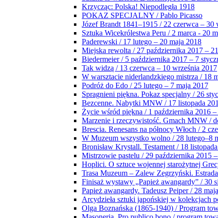
Krzycząc: Polska! Niepodległa 1918
POKAZ SPECJALNY / Pablo Picasso
Józef Brandt 1841–1915 / 22 czerwca – 30 
Sztuka Wicekrólestwa Peru / 2 marca - 20 
Paderewski / 17 lutego – 20 maja 2018
Miejska rewolta / 27 października 2017 – 2
Biedermeier / 5 października 2017 – 7 stycz
Tak widzą / 13 czerwca – 10 września 2017
W warsztacie niderlandzkiego mistrza / 18 
Podróż do Edo / 25 lutego – 7 maja 2017
Spragnieni piękna. Pokaz specjalny / 26 sty
Bezcenne. Nabytki MNW / 17 listopada 201
Życie wśród piękna / 1 października 2016 –
Marzenie i rzeczywistość. Gmach MNW / do
Brescia. Renesans na północy Włoch / 2 cz
W Muzeum wszystko wolno / 28 lutego–8 
Bronisław Krystall. Testament / 18 listopa
Mistrzowie pastelu / 29 października 2015 –
Hoplici. O sztuce wojennej starożytnej Grec
Trasa Muzeum – Zalew Zegrzyński. Estrada
Finisaż wystawy „Papież awangardy” / 30 s
Papież awangardy. Tadeusz Peiper / 28 maja
Arcydzieła sztuki japońskiej w kolekcjach p
Olga Boznańska (1865-1940) / Program to
Masoneria. Pro publico bono / program tow