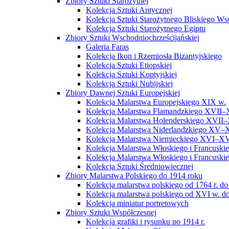
Zbiory Sztuki Starożytnej
Kolekcja Sztuki Antycznej
Kolekcja Sztuki Starożytnego Bliskiego W
Kolekcja Sztuki Starożytnego Egiptu
Zbiory Sztuki Wschodniochrześcijańskiej
Galeria Faras
Kolekcja Ikon i Rzemiosła Bizantyjskiego
Kolekcja Sztuki Etiopskiej
Kolekcja Sztuki Koptyjskiej
Kolekcja Sztuki Nubijskiej
Zbiory Dawnej Sztuki Europejskiej
Kolekcja Malarstwa Europejskiego XIX w.
Kolekcja Malarstwa Flamandzkiego XVII–
Kolekcja Malarstwa Holenderskiego XVII–
Kolekcja Malarstwa Niderlandzkiego XV–
Kolekcja Malarstwa Niemieckiego XVI–XV
Kolekcja Malarstwa Włoskiego i Francusk
Kolekcja Malarstwa Włoskiego i Francusk
Kolekcja Sztuki Średniowiecznej
Zbiory Malarstwa Polskiego do 1914 roku
Kolekcja malarstwa polskiego od 1764 r. do
Kolekcja malarstwa polskiego od XVI w. do
Kolekcja miniatur portretowych
Zbiory Sztuki Współczesnej
Kolekcja grafiki i rysunku po 1914 r.