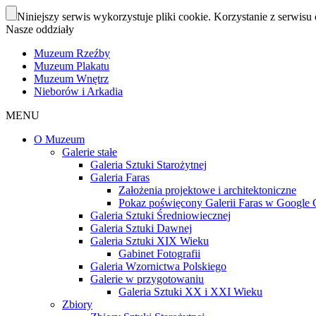
Niniejszy serwis wykorzystuje pliki cookie. Korzystanie z serwisu 
Nasze oddziały
Muzeum Rzeźby
Muzeum Plakatu
Muzeum Wnętrz
Nieborów i Arkadia
MENU
O Muzeum
Galerie stałe
Galeria Sztuki Starożytnej
Galeria Faras
Założenia projektowe i architektoniczne
Pokaz poświęcony Galerii Faras w Google Cu
Galeria Sztuki Średniowiecznej
Galeria Sztuki Dawnej
Galeria Sztuki XIX Wieku
Gabinet Fotografii
Galeria Wzornictwa Polskiego
Galerie w przygotowaniu
Galeria Sztuki XX i XXI Wieku
Zbiory