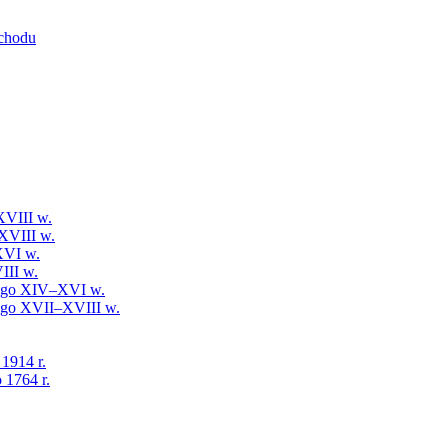
schodu
XVIII w.
XVIII w.
XVI w.
III w.
iego XIV–XVI w.
iego XVII–XVIII w.
 1914 r.
 1764 r.