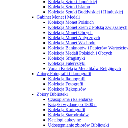
Kolekcja Sztuki Japońskiej
Kolekcja Sztuki Islamu
Kolekcja Sztuki Buddyjskiej i Hinduskiej
Gabinet Monet i Medali
Kolekcja Monet Polskich
Kolekcja Monet Ziem z Polską Związanych
Kolekcja Monet Obcych
Kolekcja Monet Antycznych
Kolekcja Monet Wschodu
Kolekcja Banknotów i Papierów Wartości
Kolekcja Medali Polskich i Obcych
Kolekcje Sfragistyki
Kolekcja Falerystyki
Varia i Kolekcja Medalików Religijnych
Zbiory Fotografii i Ikonografii
Kolekcja Ikonografii
Kolekcja Fotografii
Kolekcja Rękopisów
Zbiory Biblioteki
Czasopisma i kalendarze
Książki wydane po 1800 r.
Kolekcja Kartografii
Kolekcja Starodruków
Katalogi aukcyjne
Udostępnianie zbiorów Biblioteki