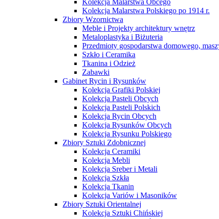
Kolekcja Malarstwa Obcego
Kolekcja Malarstwa Polskiego po 1914 r.
Zbiory Wzornictwa
Meble i Projekty architektury wnętrz
Metaloplastyka i Biżuteria
Przedmioty gospodarstwa domowego, maszy
Szkło i Ceramika
Tkanina i Odzież
Zabawki
Gabinet Rycin i Rysunków
Kolekcja Grafiki Polskiej
Kolekcja Pasteli Obcych
Kolekcja Pasteli Polskich
Kolekcja Rycin Obcych
Kolekcja Rysunków Obcych
Kolekcja Rysunku Polskiego
Zbiory Sztuki Zdobnicznej
Kolekcja Ceramiki
Kolekcja Mebli
Kolekcja Sreber i Metali
Kolekcja Szkła
Kolekcja Tkanin
Kolekcja Variów i Masoników
Zbiory Sztuki Orientalnej
Kolekcja Sztuki Chińskiej