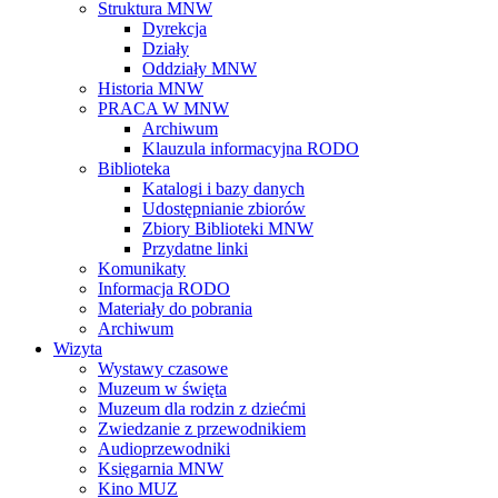
Struktura MNW
Dyrekcja
Działy
Oddziały MNW
Historia MNW
PRACA W MNW
Archiwum
Klauzula informacyjna RODO
Biblioteka
Katalogi i bazy danych
Udostępnianie zbiorów
Zbiory Biblioteki MNW
Przydatne linki
Komunikaty
Informacja RODO
Materiały do pobrania
Archiwum
Wizyta
Wystawy czasowe
Muzeum w święta
Muzeum dla rodzin z dziećmi
Zwiedzanie z przewodnikiem
Audioprzewodniki
Księgarnia MNW
Kino MUZ