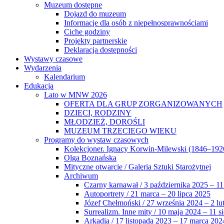
Muzeum dostępne
Dojazd do muzeum
Informacje dla osób z niepełnosprawnościami
Ciche godziny
Projekty partnerskie
Deklaracja dostępności
Wystawy czasowe
Wydarzenia
Kalendarium
Edukacja
Lato w MNW 2026
OFERTA DLA GRUP ZORGANIZOWANYCH
DZIECI, RODZINY
MŁODZIEŻ, DOROŚLI
MUZEUM TRZECIEGO WIEKU
Programy do wystaw czasowych
Kolekcjoner. Ignacy Korwin-Milewski (1846–192
Olga Boznańska
Mityczne otwarcie / Galeria Sztuki Starożytnej
Archiwum
Czarny karnawał / 3 października 2025 – 11
Autoportrety / 21 marca – 20 lipca 2025
Józef Chełmoński / 27 września 2024 – 2 lu
Surrealizm. Inne mity / 10 maja 2024 – 11 s
Arkadia / 17 listopada 2023 – 17 marca 202