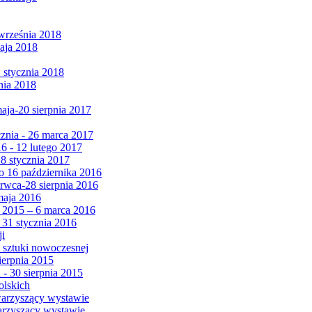
września 2018
maja 2018
1 stycznia 2018
nia 2018
maja-20 sierpnia 2017
cznia - 26 marca 2017
6 - 12 lutego 2017
 8 stycznia 2017
 16 października 2016
erwca-28 sierpnia 2016
maja 2016
da 2015 – 6 marca 2016
 31 stycznia 2016
ji
 sztuki nowoczesnej
ierpnia 2015
 - 30 sierpnia 2015
olskich
warzyszący wystawie
arzyszący wystawie