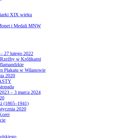
biarki XIX wieku
 Monet i Medali MNW
 – 27 lutego 2022
Rzeźby w Królikarni
 flamandzkie
um Plakatu w Wilanowie
nia 2020
CASTY
istopada
 2023 – 3 marca 2024
020
ki (1865–1941)
 stycznia 2020
Korei
cie
olskiego