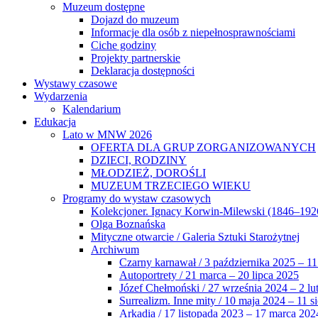
Muzeum dostępne
Dojazd do muzeum
Informacje dla osób z niepełnosprawnościami
Ciche godziny
Projekty partnerskie
Deklaracja dostępności
Wystawy czasowe
Wydarzenia
Kalendarium
Edukacja
Lato w MNW 2026
OFERTA DLA GRUP ZORGANIZOWANYCH
DZIECI, RODZINY
MŁODZIEŻ, DOROŚLI
MUZEUM TRZECIEGO WIEKU
Programy do wystaw czasowych
Kolekcjoner. Ignacy Korwin-Milewski (1846–192
Olga Boznańska
Mityczne otwarcie / Galeria Sztuki Starożytnej
Archiwum
Czarny karnawał / 3 października 2025 – 11
Autoportrety / 21 marca – 20 lipca 2025
Józef Chełmoński / 27 września 2024 – 2 lu
Surrealizm. Inne mity / 10 maja 2024 – 11 s
Arkadia / 17 listopada 2023 – 17 marca 202