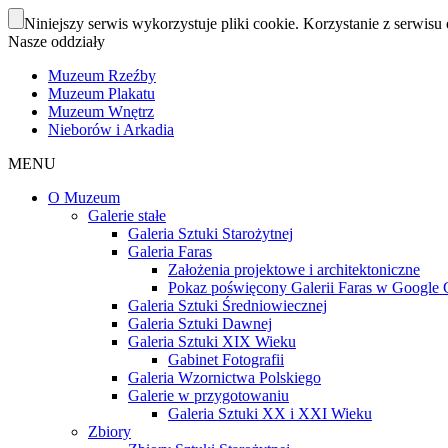
Niniejszy serwis wykorzystuje pliki cookie. Korzystanie z serwisu 
Nasze oddziały
Muzeum Rzeźby
Muzeum Plakatu
Muzeum Wnętrz
Nieborów i Arkadia
MENU
O Muzeum
Galerie stałe
Galeria Sztuki Starożytnej
Galeria Faras
Założenia projektowe i architektoniczne
Pokaz poświęcony Galerii Faras w Google Cu
Galeria Sztuki Średniowiecznej
Galeria Sztuki Dawnej
Galeria Sztuki XIX Wieku
Gabinet Fotografii
Galeria Wzornictwa Polskiego
Galerie w przygotowaniu
Galeria Sztuki XX i XXI Wieku
Zbiory