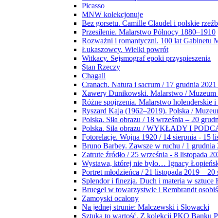
Picasso
MNW kolekcjonuje
Bez gorsetu. Camille Claudel i polskie rzeź
Przesilenie. Malarstwo Północy 1880–1910
Rozważni i romantyczni. 100 lat Gabinetu
Łukaszowcy. Wielki powrót
Witkacy. Sejsmograf epoki przyspieszenia
Stan Rzeczy
Chagall
Cranach. Natura i sacrum / 17 grudnia 2021
Xawery Dunikowski. Malarstwo / Muzeum 
Różne spojrzenia. Malarstwo holenderskie i
Ryszard Kaja (1962–2019). Polska / Muze
Polska. Siła obrazu / 18 września – 20 grud
Polska. Siła obrazu / WYKŁADY I POD
Fotorelacje. Wojna 1920 / 14 sierpnia - 15 l
Bruno Barbey. Zawsze w ruchu / 1 grudnia
Zatrute źródło / 25 września - 8 listopada 2
Wystawa, której nie było… Ignacy Łopieńs
Portret młodzieńca / 21 listopada 2019 – 20
Splendor i finezja. Duch i materia w sztuce 
Bruegel w towarzystwie i Rembrandt osobiś
Zamoyski ocalony
Na jednej strunie: Malczewski i Słowacki
Sztuka to wartość. Z kolekcji PKO Banku P