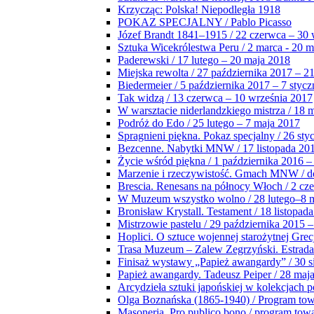
Krzycząc: Polska! Niepodległa 1918
POKAZ SPECJALNY / Pablo Picasso
Józef Brandt 1841–1915 / 22 czerwca – 30 
Sztuka Wicekrólestwa Peru / 2 marca - 20 
Paderewski / 17 lutego – 20 maja 2018
Miejska rewolta / 27 października 2017 – 2
Biedermeier / 5 października 2017 – 7 stycz
Tak widzą / 13 czerwca – 10 września 2017
W warsztacie niderlandzkiego mistrza / 18 
Podróż do Edo / 25 lutego – 7 maja 2017
Spragnieni piękna. Pokaz specjalny / 26 sty
Bezcenne. Nabytki MNW / 17 listopada 201
Życie wśród piękna / 1 października 2016 –
Marzenie i rzeczywistość. Gmach MNW / do
Brescia. Renesans na północy Włoch / 2 cz
W Muzeum wszystko wolno / 28 lutego–8 
Bronisław Krystall. Testament / 18 listopa
Mistrzowie pastelu / 29 października 2015 –
Hoplici. O sztuce wojennej starożytnej Grec
Trasa Muzeum – Zalew Zegrzyński. Estrada
Finisaż wystawy „Papież awangardy” / 30 s
Papież awangardy. Tadeusz Peiper / 28 maja
Arcydzieła sztuki japońskiej w kolekcjach p
Olga Boznańska (1865-1940) / Program to
Masoneria. Pro publico bono / program tow