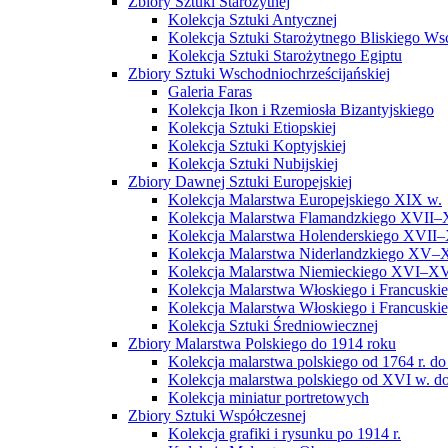
Zbiory Sztuki Starożytnej
Kolekcja Sztuki Antycznej
Kolekcja Sztuki Starożytnego Bliskiego W
Kolekcja Sztuki Starożytnego Egiptu
Zbiory Sztuki Wschodniochrześcijańskiej
Galeria Faras
Kolekcja Ikon i Rzemiosła Bizantyjskiego
Kolekcja Sztuki Etiopskiej
Kolekcja Sztuki Koptyjskiej
Kolekcja Sztuki Nubijskiej
Zbiory Dawnej Sztuki Europejskiej
Kolekcja Malarstwa Europejskiego XIX w.
Kolekcja Malarstwa Flamandzkiego XVII–
Kolekcja Malarstwa Holenderskiego XVII–
Kolekcja Malarstwa Niderlandzkiego XV–
Kolekcja Malarstwa Niemieckiego XVI–XV
Kolekcja Malarstwa Włoskiego i Francusk
Kolekcja Malarstwa Włoskiego i Francusk
Kolekcja Sztuki Średniowiecznej
Zbiory Malarstwa Polskiego do 1914 roku
Kolekcja malarstwa polskiego od 1764 r. do
Kolekcja malarstwa polskiego od XVI w. do
Kolekcja miniatur portretowych
Zbiory Sztuki Współczesnej
Kolekcja grafiki i rysunku po 1914 r.