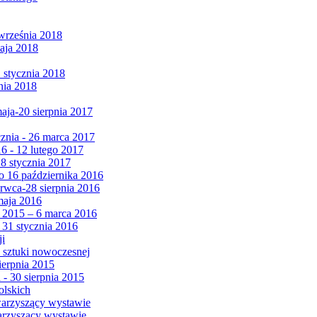
września 2018
maja 2018
1 stycznia 2018
nia 2018
maja-20 sierpnia 2017
cznia - 26 marca 2017
6 - 12 lutego 2017
 8 stycznia 2017
 16 października 2016
erwca-28 sierpnia 2016
maja 2016
da 2015 – 6 marca 2016
 31 stycznia 2016
ji
 sztuki nowoczesnej
ierpnia 2015
 - 30 sierpnia 2015
olskich
warzyszący wystawie
arzyszący wystawie