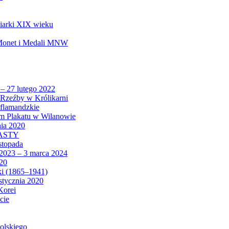
biarki XIX wieku
 Monet i Medali MNW
 – 27 lutego 2022
Rzeźby w Królikarni
 flamandzkie
um Plakatu w Wilanowie
nia 2020
CASTY
istopada
 2023 – 3 marca 2024
020
ki (1865–1941)
 stycznia 2020
Korei
cie
olskiego