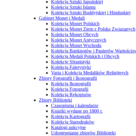
Kolekcja Sztuki Japońskiej
Kolekcja Sztuki Islamu
Kolekcja Sztuki Buddyjskiej i Hinduskiej
Gabinet Monet i Medali
Kolekcja Monet Polskich
Kolekcja Monet Ziem z Polską Związanych
Kolekcja Monet Obcych
Kolekcja Monet Antycznych
Kolekcja Monet Wschodu
Kolekcja Banknotów i Papierów Wartości
Kolekcja Medali Polskich i Obcych
Kolekcje Sfragistyki
Kolekcja Falerystyki
Varia i Kolekcja Medalików Religijnych
Zbiory Fotografii i Ikonografii
Kolekcja Ikonografii
Kolekcja Fotografii
Kolekcja Rękopisów
Zbiory Biblioteki
Czasopisma i kalendarze
Książki wydane po 1800 r.
Kolekcja Kartografii
Kolekcja Starodruków
Katalogi aukcyjne
Udostępnianie zbiorów Biblioteki