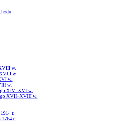
schodu
XVIII w.
XVIII w.
XVI w.
III w.
iego XIV–XVI w.
iego XVII–XVIII w.
 1914 r.
 1764 r.