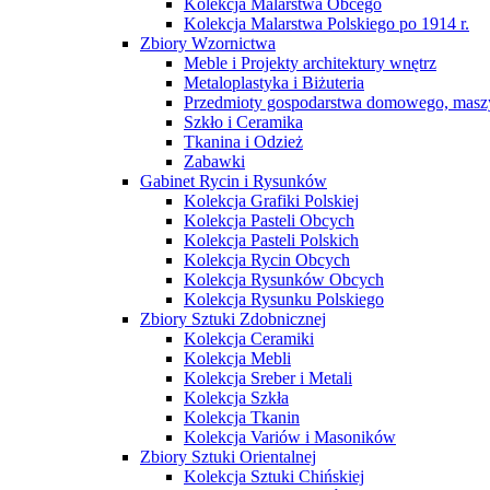
Kolekcja Malarstwa Obcego
Kolekcja Malarstwa Polskiego po 1914 r.
Zbiory Wzornictwa
Meble i Projekty architektury wnętrz
Metaloplastyka i Biżuteria
Przedmioty gospodarstwa domowego, maszy
Szkło i Ceramika
Tkanina i Odzież
Zabawki
Gabinet Rycin i Rysunków
Kolekcja Grafiki Polskiej
Kolekcja Pasteli Obcych
Kolekcja Pasteli Polskich
Kolekcja Rycin Obcych
Kolekcja Rysunków Obcych
Kolekcja Rysunku Polskiego
Zbiory Sztuki Zdobnicznej
Kolekcja Ceramiki
Kolekcja Mebli
Kolekcja Sreber i Metali
Kolekcja Szkła
Kolekcja Tkanin
Kolekcja Variów i Masoników
Zbiory Sztuki Orientalnej
Kolekcja Sztuki Chińskiej