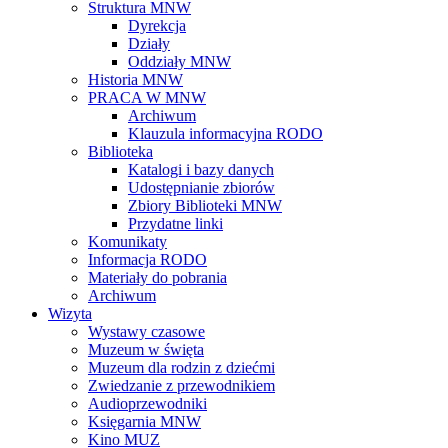
Struktura MNW
Dyrekcja
Działy
Oddziały MNW
Historia MNW
PRACA W MNW
Archiwum
Klauzula informacyjna RODO
Biblioteka
Katalogi i bazy danych
Udostępnianie zbiorów
Zbiory Biblioteki MNW
Przydatne linki
Komunikaty
Informacja RODO
Materiały do pobrania
Archiwum
Wizyta
Wystawy czasowe
Muzeum w święta
Muzeum dla rodzin z dziećmi
Zwiedzanie z przewodnikiem
Audioprzewodniki
Księgarnia MNW
Kino MUZ