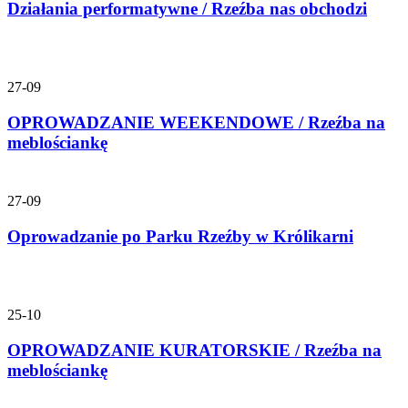
Działania performatywne / Rzeźba nas obchodzi
27-09
OPROWADZANIE WEEKENDOWE / Rzeźba na
meblościankę
27-09
Oprowadzanie po Parku Rzeźby w Królikarni
25-10
OPROWADZANIE KURATORSKIE / Rzeźba na
meblościankę