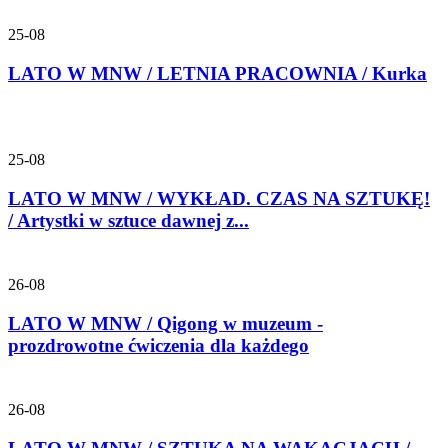
25-08
LATO W MNW / LETNIA PRACOWNIA / Kurka
25-08
LATO W MNW / WYKŁAD. CZAS NA SZTUKĘ!
/ Artystki w sztuce dawnej z...
26-08
LATO W MNW / Qigong w muzeum -
prozdrowotne ćwiczenia dla każdego
26-08