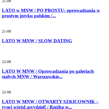
21-08
LATO w MNW / PO PROSTU: oprowadzania w
prostym języku polskim /...
21-08
LATO W MNW / SLOW DATING
22-08
LATO W MNW / Oprowadzania po galeriach
stałych MNW / Warszawskie...
22-08
LATO W MNW / OTWARTY SZKICOWNIK –
rysuj wśród arcydzieł! / Rzeźba w...