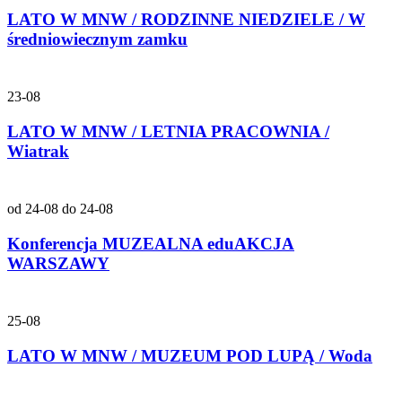
LATO W MNW / RODZINNE NIEDZIELE / W
średniowiecznym zamku
23-08
LATO W MNW / LETNIA PRACOWNIA /
Wiatrak
od 24-08 do 24-08
Konferencja MUZEALNA eduAKCJA
WARSZAWY
25-08
LATO W MNW / MUZEUM POD LUPĄ / Woda