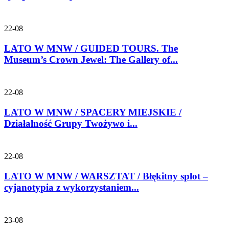
22-08
LATO W MNW / GUIDED TOURS. The
Museum’s Crown Jewel: The Gallery of...
22-08
LATO W MNW / SPACERY MIEJSKIE /
Działalność Grupy Twożywo i...
22-08
LATO W MNW / WARSZTAT / Błękitny splot –
cyjanotypia z wykorzystaniem...
23-08