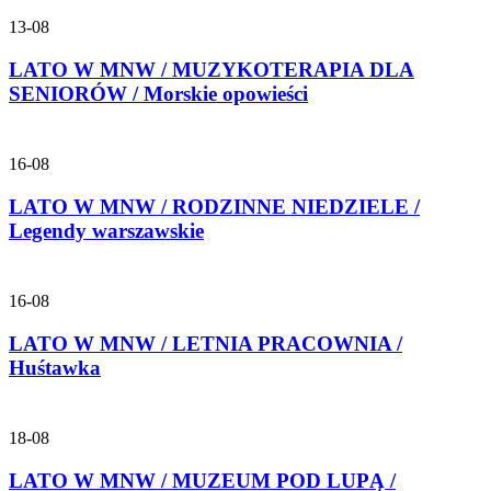
13-08
LATO W MNW / MUZYKOTERAPIA DLA
SENIORÓW / Morskie opowieści
16-08
LATO W MNW / RODZINNE NIEDZIELE /
Legendy warszawskie
16-08
LATO W MNW / LETNIA PRACOWNIA /
Huśtawka
18-08
LATO W MNW / MUZEUM POD LUPĄ /