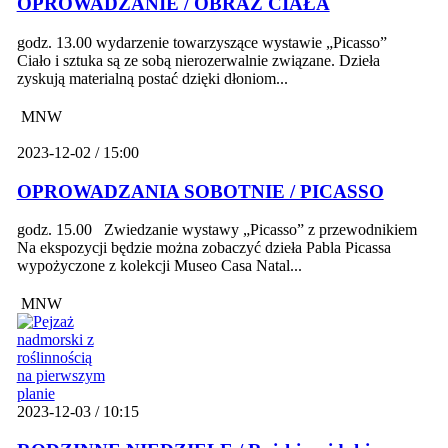
OPROWADZANIE / OBRAZ CIAŁA
godz. 13.00 wydarzenie towarzyszące wystawie „Picasso”
Ciało i sztuka są ze sobą nierozerwalnie związane. Dzieła
zyskują materialną postać dzięki dłoniom...
MNW
2023-12-02 / 15:00
OPROWADZANIA SOBOTNIE / PICASSO
godz. 15.00 Zwiedzanie wystawy „Picasso” z przewodnikiem
Na ekspozycji będzie można zobaczyć dzieła Pabla Picassa
wypożyczone z kolekcji Museo Casa Natal...
MNW
2023-12-03 / 10:15