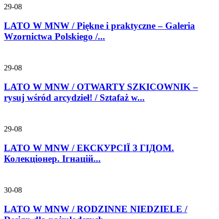
29-08
LATO W MNW / Piękne i praktyczne – Galeria
Wzornictwa Polskiego /...
29-08
LATO W MNW / OTWARTY SZKICOWNIK –
rysuj wśród arcydzieł! / Sztafaż w...
29-08
LATO W MNW / ЕКСКУРСІЇ З ГІДОМ.
Колекціонер. Ігнацій...
30-08
LATO W MNW / RODZINNE NIEDZIELE /