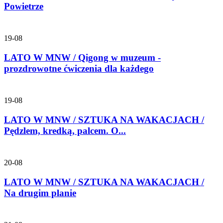
Powietrze
19-08
LATO W MNW / Qigong w muzeum -
prozdrowotne ćwiczenia dla każdego
19-08
LATO W MNW / SZTUKA NA WAKACJACH /
Pędzlem, kredką, palcem. O...
20-08
LATO W MNW / SZTUKA NA WAKACJACH /
Na drugim planie