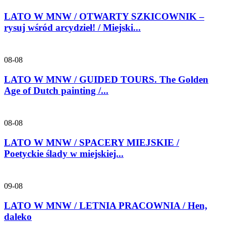
LATO W MNW / OTWARTY SZKICOWNIK –
rysuj wśród arcydzieł! / Miejski...
08-08
LATO W MNW / GUIDED TOURS. The Golden
Age of Dutch painting /...
08-08
LATO W MNW / SPACERY MIEJSKIE /
Poetyckie ślady w miejskiej...
09-08
LATO W MNW / LETNIA PRACOWNIA / Hen,
daleko