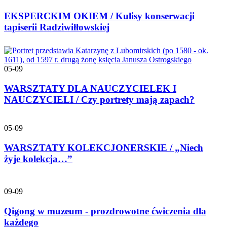
EKSPERCKIM OKIEM / Kulisy konserwacji
tapiserii Radziwiłłowskiej
05-09
WARSZTATY DLA NAUCZYCIELEK I
NAUCZYCIELI / Czy portrety mają zapach?
05-09
WARSZTATY KOLEKCJONERSKIE / „Niech
żyje kolekcja…”
09-09
Qigong w muzeum - prozdrowotne ćwiczenia dla
każdego