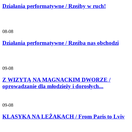
Działania performatywne / Rzeźby w ruch!
08-08
Działania performatywne / Rzeźba nas obchodzi
09-08
Z WIZYTĄ NA MAGNACKIM DWORZE /
oprowadzanie dla młodzieży i dorosłych...
09-08
KLASYKA NA LEŻAKACH / From Paris to Lviv