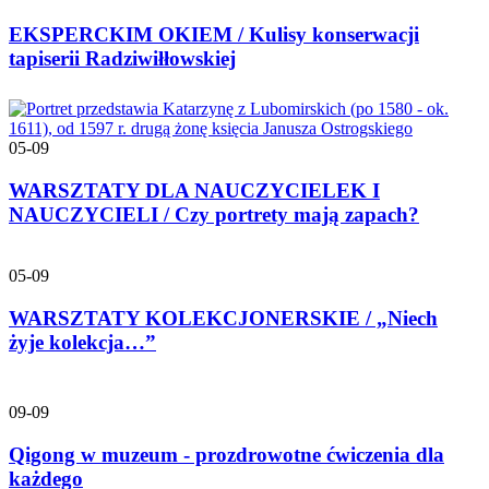
EKSPERCKIM OKIEM / Kulisy konserwacji
tapiserii Radziwiłłowskiej
05-09
WARSZTATY DLA NAUCZYCIELEK I
NAUCZYCIELI / Czy portrety mają zapach?
05-09
WARSZTATY KOLEKCJONERSKIE / „Niech
żyje kolekcja…”
09-09
Qigong w muzeum - prozdrowotne ćwiczenia dla
każdego