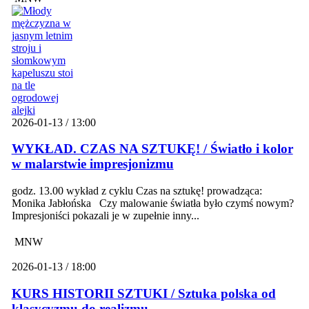
2026-01-13 / 13:00
WYKŁAD. CZAS NA SZTUKĘ! / Światło i kolor
w malarstwie impresjonizmu
godz. 13.00 wykład z cyklu Czas na sztukę! prowadząca:
Monika Jabłońska Czy malowanie światła było czymś nowym?
Impresjoniści pokazali je w zupełnie inny...
MNW
2026-01-13 / 18:00
KURS HISTORII SZTUKI / Sztuka polska od
klasycyzmu do realizmu