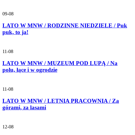
09-08
LATO W MNW / RODZINNE NIEDZIELE / Puk
puk, to ja!
11-08
LATO W MNW / MUZEUM POD LUPĄ / Na
polu, łące i w ogrodzie
11-08
LATO W MNW / LETNIA PRACOWNIA / Za
górami, za lasami
12-08