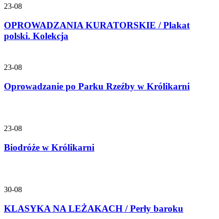
23-08
OPROWADZANIA KURATORSKIE / Plakat
polski. Kolekcja
23-08
Oprowadzanie po Parku Rzeźby w Królikarni
23-08
Biodróże w Królikarni
30-08
KLASYKA NA LEŻAKACH / Perły baroku