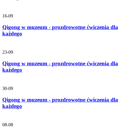
16-09
Qigong w muzeum - prozdrowotne ćwiczenia dla
każdego
23-09
Qigong w muzeum - prozdrowotne ćwiczenia dla
każdego
30-09
Qigong w muzeum - prozdrowotne ćwiczenia dla
każdego
08-08