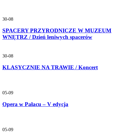
30-08
SPACERY PRZYRODNICZE W MUZEUM
WNĘTRZ / Dzień leniwych spacerów
30-08
KLASYCZNIE NA TRAWIE / Koncert
05-09
Opera w Pałacu – V edycja
05-09