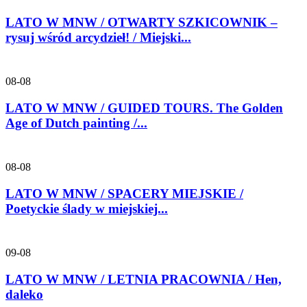
LATO W MNW / OTWARTY SZKICOWNIK –
rysuj wśród arcydzieł! / Miejski...
08-08
LATO W MNW / GUIDED TOURS. The Golden
Age of Dutch painting /...
08-08
LATO W MNW / SPACERY MIEJSKIE /
Poetyckie ślady w miejskiej...
09-08
LATO W MNW / LETNIA PRACOWNIA / Hen,
daleko