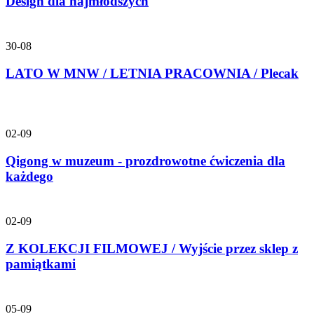
Design dla najmłodszych
30-08
LATO W MNW / LETNIA PRACOWNIA / Plecak
02-09
Qigong w muzeum - prozdrowotne ćwiczenia dla
każdego
02-09
Z KOLEKCJI FILMOWEJ / Wyjście przez sklep z
pamiątkami
05-09