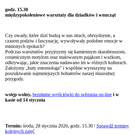
godz. 15.30
międzypokoleniowe warsztaty dla dziadków i wnucząt
Czy owady, które dziś budzą w nas strach, obrzydzenie, a
czasem podziw i fascynację, wywoływały podobne emocje w
minionych epokach?
Podczas warsztatów przyjrzymy się kamiennym skarabeuszom,
ceramicznym motylom oraz malowanym pająkom i ważkom,
odkrywając, jakie znaczenia nadawano im w różnych kulturach.
Założymy „buty entomologa” i wspólnie wyruszymy na
poszukiwanie najmniejszych bohaterów naszej muzealnej
przygody.
wstęp wolny,
bezpłatne wejściówki do pobrania on-line
i w
kasie od 14 stycznia
Termin:
środa, 28 stycznia 2026, godz. 15.30 /
Sprawdź terminy
kolejnych zajęć