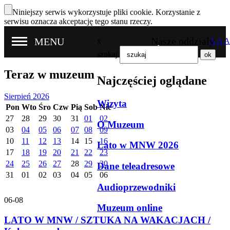
Niniejszy serwis wykorzystuje pliki cookie. Korzystanie z
serwisu oznacza akceptację tego stanu rzeczy.
Nasze oddziały
MENU
x
A
A
A
szukaj
Teraz w muzeum
Najczęściej oglądane
Sierpień 2026
Wizyta
Pon
Wto
Śro
Czw
Pią
Sob
Nie
27
28
29
30
31
01
02
O Muzeum
03
04
05
06
07
08
09
10
11
12
13
14
15
16
Lato w MNW 2026
17
18
19
20
21
22
23
24
25
26
27
28
29
30
Dane teleadresowe
31
01
02
03
04
05
06
Audioprzewodniki
06-08
Muzeum online
LATO W MNW / SZTUKA NA WAKACJACH /