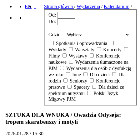
EN
Strona główna
/
Wydarzenia
/
Kalendarium
/
Od:
Do:
Gdzie:
Spotkania i oprowadzania
Wykłady
Warsztaty
Koncerty
Filmy
Wystawy
Konferencje
naukowe
Wydarzenia tłumaczone na
PJM
Wydarzenia dla osób z dysfukcją
wzroku
Inne
Dla dzieci
Dla
rodzin
Seniorzy
Konferencje
prasowe
Spacery
Dla dzieci ze
spektrum autyzmu
Polski Język
Migowy PJM
SZTUKA DLA WNUKA / Owadzia Odyseja:
tropem skarabeuszy i motyli
2026-01-28 / 15:30