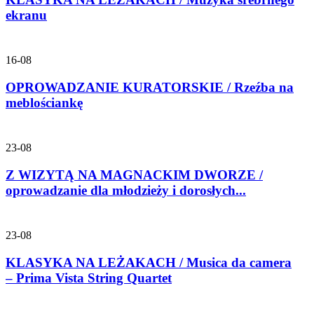
ekranu
16-08
OPROWADZANIE KURATORSKIE / Rzeźba na
meblościankę
23-08
Z WIZYTĄ NA MAGNACKIM DWORZE /
oprowadzanie dla młodzieży i dorosłych...
23-08
KLASYKA NA LEŻAKACH / Musica da camera
– Prima Vista String Quartet