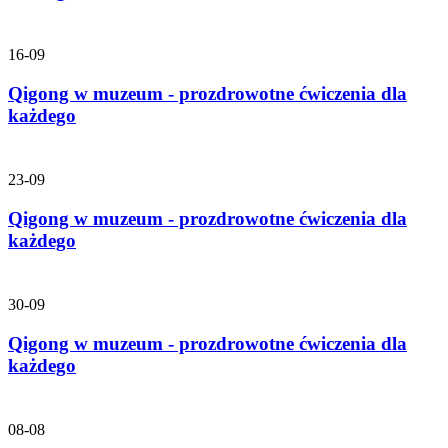
16-09
Qigong w muzeum - prozdrowotne ćwiczenia dla
każdego
23-09
Qigong w muzeum - prozdrowotne ćwiczenia dla
każdego
30-09
Qigong w muzeum - prozdrowotne ćwiczenia dla
każdego
08-08