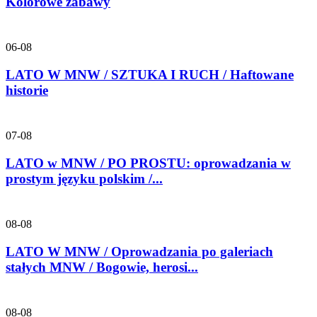
Kolorowe zabawy
06-08
LATO W MNW / SZTUKA I RUCH / Haftowane
historie
07-08
LATO w MNW / PO PROSTU: oprowadzania w
prostym języku polskim /...
08-08
LATO W MNW / Oprowadzania po galeriach
stałych MNW / Bogowie, herosi...
08-08