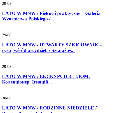
29-08
LATO W MNW / Piękne i praktyczne – Galeria
Wzornictwa Polskiego /...
29-08
LATO W MNW / OTWARTY SZKICOWNIK –
rysuj wśród arcydzieł! / Sztafaż w...
29-08
LATO W MNW / ЕКСКУРСІЇ З ГІДОМ.
Колекціонер. Ігнацій...
30-08
LATO W MNW / RODZINNE NIEDZIELE /