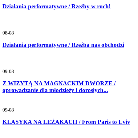
Działania performatywne / Rzeźby w ruch!
08-08
Działania performatywne / Rzeźba nas obchodzi
09-08
Z WIZYTĄ NA MAGNACKIM DWORZE /
oprowadzanie dla młodzieży i dorosłych...
09-08
KLASYKA NA LEŻAKACH / From Paris to Lviv