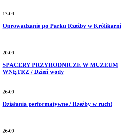
13-09
Oprowadzanie po Parku Rzeźby w Królikarni
20-09
SPACERY PRZYRODNICZE W MUZEUM
WNĘTRZ / Dzień wody
26-09
Działania performatywne / Rzeźby w ruch!
26-09