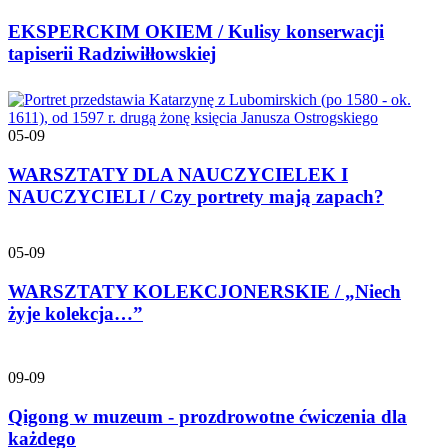
EKSPERCKIM OKIEM / Kulisy konserwacji
tapiserii Radziwiłłowskiej
05-09
WARSZTATY DLA NAUCZYCIELEK I
NAUCZYCIELI / Czy portrety mają zapach?
05-09
WARSZTATY KOLEKCJONERSKIE / „Niech
żyje kolekcja…”
09-09
Qigong w muzeum - prozdrowotne ćwiczenia dla
każdego