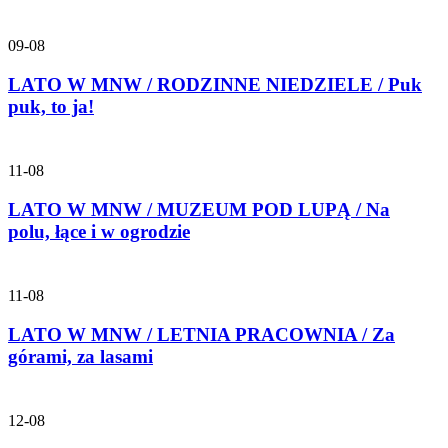
09-08
LATO W MNW / RODZINNE NIEDZIELE / Puk
puk, to ja!
11-08
LATO W MNW / MUZEUM POD LUPĄ / Na
polu, łące i w ogrodzie
11-08
LATO W MNW / LETNIA PRACOWNIA / Za
górami, za lasami
12-08