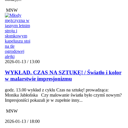
MNW
2026-01-13 / 13:00
WYKŁAD. CZAS NA SZTUKĘ! / Światło i kolor
w malarstwie impresjonizmu
godz. 13.00 wykład z cyklu Czas na sztukę! prowadząca:
Monika Jabłońska Czy malowanie światła było czymś nowym?
Impresjoniści pokazali je w zupełnie inny...
MNW
2026-01-13 / 18:00