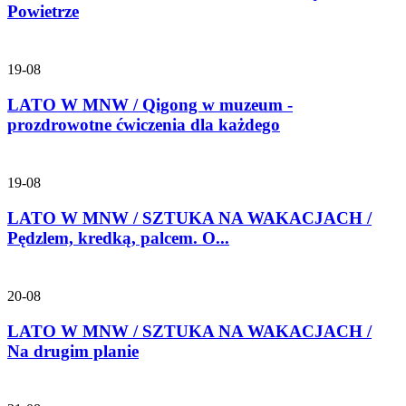
Powietrze
19-08
LATO W MNW / Qigong w muzeum -
prozdrowotne ćwiczenia dla każdego
19-08
LATO W MNW / SZTUKA NA WAKACJACH /
Pędzlem, kredką, palcem. O...
20-08
LATO W MNW / SZTUKA NA WAKACJACH /
Na drugim planie