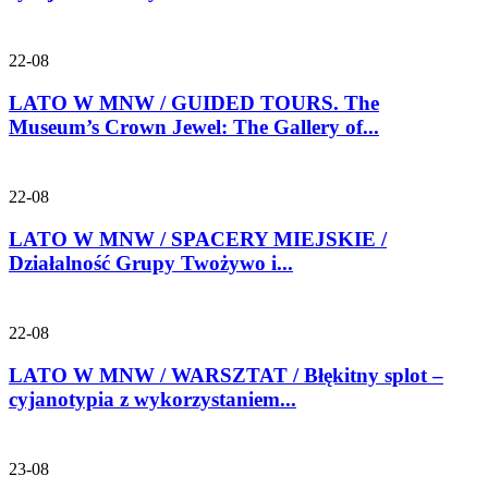
22-08
LATO W MNW / GUIDED TOURS. The
Museum’s Crown Jewel: The Gallery of...
22-08
LATO W MNW / SPACERY MIEJSKIE /
Działalność Grupy Twożywo i...
22-08
LATO W MNW / WARSZTAT / Błękitny splot –
cyjanotypia z wykorzystaniem...
23-08