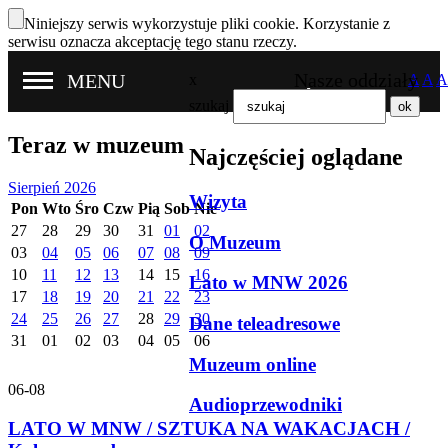
Niniejszy serwis wykorzystuje pliki cookie. Korzystanie z
serwisu oznacza akceptację tego stanu rzeczy.
Nasze oddziały
MENU
x
A
A
A
szukaj
Teraz w muzeum
Najczęściej oglądane
Sierpień 2026
Wizyta
Pon
Wto
Śro
Czw
Pią
Sob
Nie
27
28
29
30
31
01
02
O Muzeum
03
04
05
06
07
08
09
10
11
12
13
14
15
16
Lato w MNW 2026
17
18
19
20
21
22
23
24
25
26
27
28
29
30
Dane teleadresowe
31
01
02
03
04
05
06
Muzeum online
06-08
Audioprzewodniki
LATO W MNW / SZTUKA NA WAKACJACH /