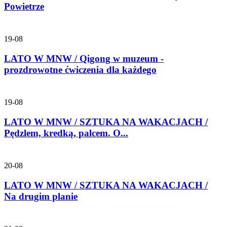
Powietrze
19-08
LATO W MNW / Qigong w muzeum -
prozdrowotne ćwiczenia dla każdego
19-08
LATO W MNW / SZTUKA NA WAKACJACH /
Pędzlem, kredką, palcem. O...
20-08
LATO W MNW / SZTUKA NA WAKACJACH /
Na drugim planie