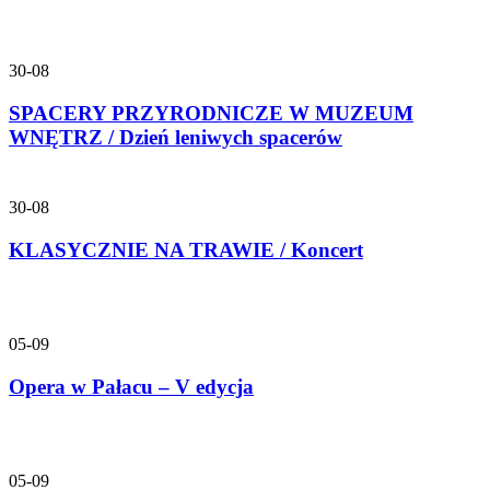
30-08
SPACERY PRZYRODNICZE W MUZEUM
WNĘTRZ / Dzień leniwych spacerów
30-08
KLASYCZNIE NA TRAWIE / Koncert
05-09
Opera w Pałacu – V edycja
05-09