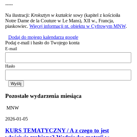
-----
Na ilustracji:
Kroksztyn w kształcie sowy
(kapitel z kościoiła
Notre Dame de la Couture w Le Mans), XII w., Francja,
piaskowiec.
Więcej informacji nt. obiektu w Cyfrowym MNW
.
Dodaj do mojego kalendarza google
Podaj e-mail i hasło do Twojego konta
E-mail
Hasło
Pozostałe wydarzenia miesiąca
MNW
2026-01-05
KURS TEMATYCZNY / A z czego to jest