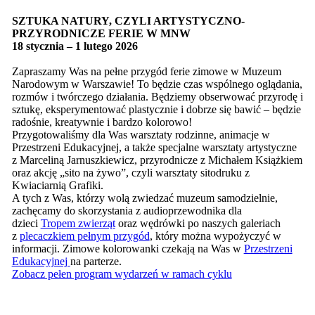
SZTUKA NATURY, CZYLI ARTYSTYCZNO-
PRZYRODNICZE FERIE W MNW
18 stycznia – 1 lutego 2026
Zapraszamy Was na pełne przygód ferie zimowe w Muzeum
Narodowym w Warszawie! To będzie czas wspólnego oglądania,
rozmów i twórczego działania. Będziemy obserwować przyrodę i
sztukę, eksperymentować plastycznie i dobrze się bawić – będzie
radośnie, kreatywnie i bardzo kolorowo!
Przygotowaliśmy dla Was warsztaty rodzinne, animacje w
Przestrzeni Edukacyjnej, a także specjalne warsztaty artystyczne
z Marceliną Jarnuszkiewicz, przyrodnicze z Michałem Książkiem
oraz akcję „sito na żywo”, czyli warsztaty sitodruku z
Kwiaciarnią Grafiki.
A tych z Was, którzy wolą zwiedzać muzeum samodzielnie,
zachęcamy do skorzystania z audioprzewodnika dla
dzieci
Tropem zwierząt
oraz wędrówki po naszych galeriach
z
plecaczkiem pełnym przygód
, który można wypożyczyć w
informacji. Zimowe kolorowanki czekają na Was w
Przestrzeni
Edukacyjnej
na parterze.
Zobacz pełen program wydarzeń w ramach cyklu