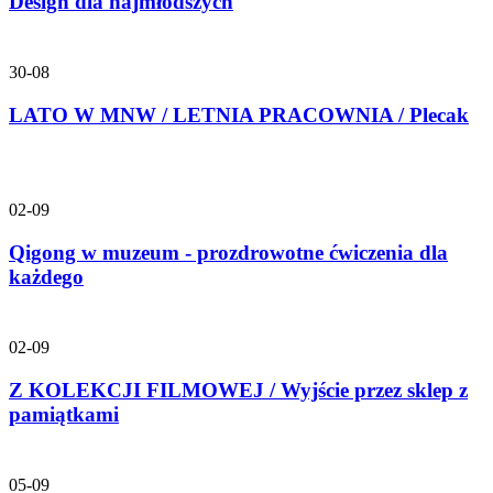
Design dla najmłodszych
30-08
LATO W MNW / LETNIA PRACOWNIA / Plecak
02-09
Qigong w muzeum - prozdrowotne ćwiczenia dla
każdego
02-09
Z KOLEKCJI FILMOWEJ / Wyjście przez sklep z
pamiątkami
05-09