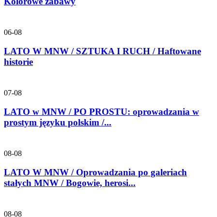
Kolorowe zabawy
06-08
LATO W MNW / SZTUKA I RUCH / Haftowane
historie
07-08
LATO w MNW / PO PROSTU: oprowadzania w
prostym języku polskim /...
08-08
LATO W MNW / Oprowadzania po galeriach
stałych MNW / Bogowie, herosi...
08-08