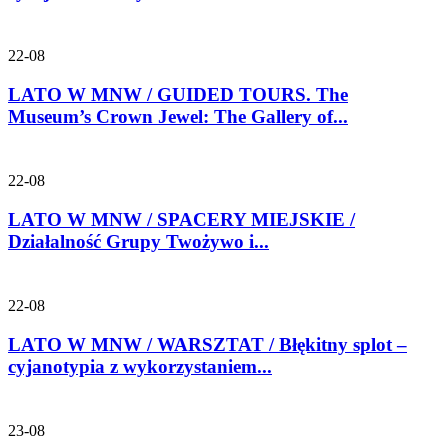
22-08
LATO W MNW / GUIDED TOURS. The
Museum’s Crown Jewel: The Gallery of...
22-08
LATO W MNW / SPACERY MIEJSKIE /
Działalność Grupy Twożywo i...
22-08
LATO W MNW / WARSZTAT / Błękitny splot –
cyjanotypia z wykorzystaniem...
23-08