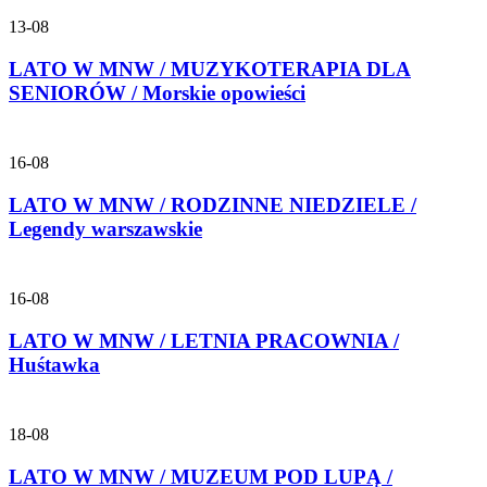
13-08
LATO W MNW / MUZYKOTERAPIA DLA
SENIORÓW / Morskie opowieści
16-08
LATO W MNW / RODZINNE NIEDZIELE /
Legendy warszawskie
16-08
LATO W MNW / LETNIA PRACOWNIA /
Huśtawka
18-08
LATO W MNW / MUZEUM POD LUPĄ /