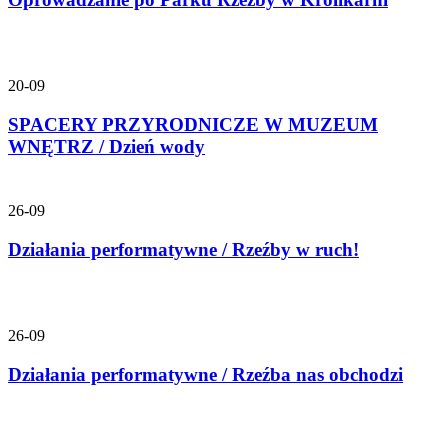
20-09
SPACERY PRZYRODNICZE W MUZEUM
WNĘTRZ / Dzień wody
26-09
Działania performatywne / Rzeźby w ruch!
26-09
Działania performatywne / Rzeźba nas obchodzi