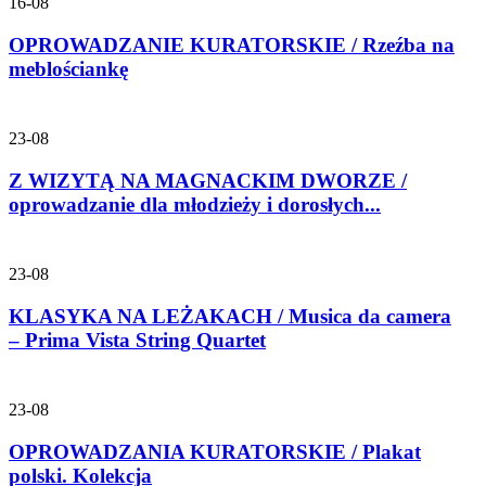
16-08
OPROWADZANIE KURATORSKIE / Rzeźba na
meblościankę
23-08
Z WIZYTĄ NA MAGNACKIM DWORZE /
oprowadzanie dla młodzieży i dorosłych...
23-08
KLASYKA NA LEŻAKACH / Musica da camera
– Prima Vista String Quartet
23-08
OPROWADZANIA KURATORSKIE / Plakat
polski. Kolekcja