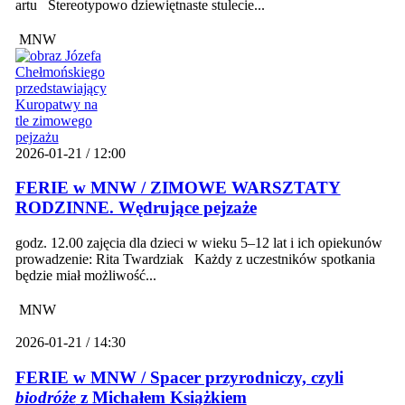
artu Stereotypowo dziewiętnaste stulecie...
MNW
2026-01-21 / 12:00
FERIE w MNW / ZIMOWE WARSZTATY
RODZINNE. Wędrujące pejzaże
godz. 12.00 zajęcia dla dzieci w wieku 5–12 lat i ich opiekunów
prowadzenie: Rita Twardziak Każdy z uczestników spotkania
będzie miał możliwość...
MNW
2026-01-21 / 14:30
FERIE w MNW / Spacer przyrodniczy, czyli
biodróże
z Michałem Książkiem