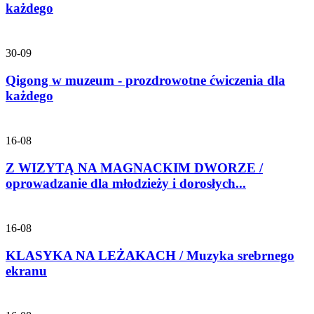
każdego
30-09
Qigong w muzeum - prozdrowotne ćwiczenia dla
każdego
16-08
Z WIZYTĄ NA MAGNACKIM DWORZE /
oprowadzanie dla młodzieży i dorosłych...
16-08
KLASYKA NA LEŻAKACH / Muzyka srebrnego
ekranu