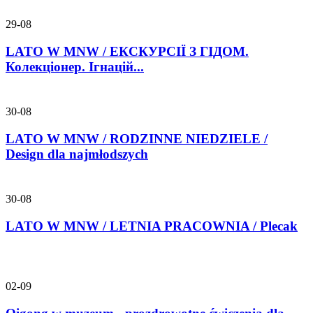
29-08
LATO W MNW / ЕКСКУРСІЇ З ГІДОМ.
Колекціонер. Ігнацій...
30-08
LATO W MNW / RODZINNE NIEDZIELE /
Design dla najmłodszych
30-08
LATO W MNW / LETNIA PRACOWNIA / Plecak
02-09