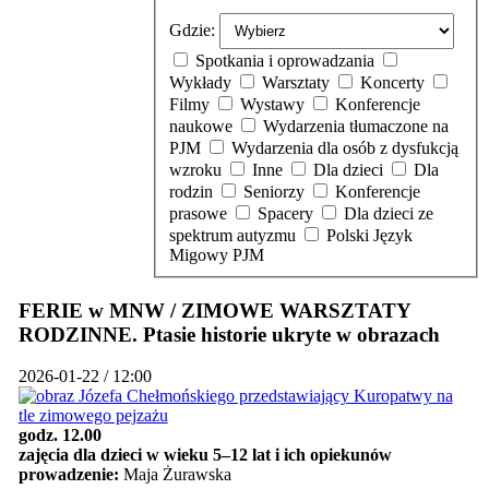
Gdzie:
Spotkania i oprowadzania
Wykłady
Warsztaty
Koncerty
Filmy
Wystawy
Konferencje
naukowe
Wydarzenia tłumaczone na
PJM
Wydarzenia dla osób z dysfukcją
wzroku
Inne
Dla dzieci
Dla
rodzin
Seniorzy
Konferencje
prasowe
Spacery
Dla dzieci ze
spektrum autyzmu
Polski Język
Migowy PJM
FERIE w MNW / ZIMOWE WARSZTATY
RODZINNE. Ptasie historie ukryte w obrazach
2026-01-22 / 12:00
godz. 12.00
zajęcia dla dzieci w wieku 5–12 lat i ich opiekunów
prowadzenie:
Maja Żurawska