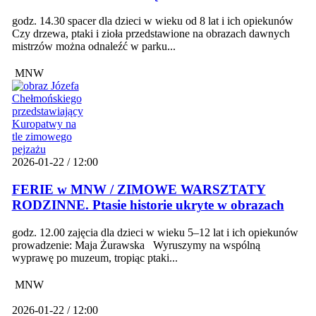
godz. 14.30 spacer dla dzieci w wieku od 8 lat i ich opiekunów
Czy drzewa, ptaki i zioła przedstawione na obrazach dawnych
mistrzów można odnaleźć w parku...
MNW
2026-01-22 / 12:00
FERIE w MNW / ZIMOWE WARSZTATY
RODZINNE. Ptasie historie ukryte w obrazach
godz. 12.00 zajęcia dla dzieci w wieku 5–12 lat i ich opiekunów
prowadzenie: Maja Żurawska Wyruszymy na wspólną
wyprawę po muzeum, tropiąc ptaki...
MNW
2026-01-22 / 12:00