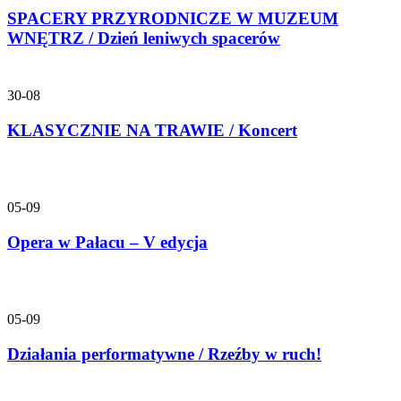
SPACERY PRZYRODNICZE W MUZEUM
WNĘTRZ / Dzień leniwych spacerów
30-08
KLASYCZNIE NA TRAWIE / Koncert
05-09
Opera w Pałacu – V edycja
05-09
Działania performatywne / Rzeźby w ruch!