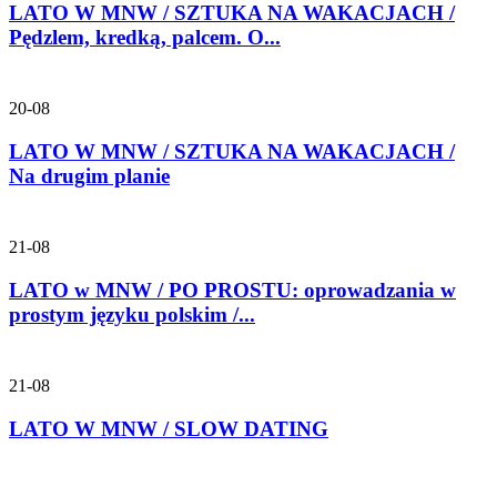
LATO W MNW / SZTUKA NA WAKACJACH /
Pędzlem, kredką, palcem. O...
20-08
LATO W MNW / SZTUKA NA WAKACJACH /
Na drugim planie
21-08
LATO w MNW / PO PROSTU: oprowadzania w
prostym języku polskim /...
21-08
LATO W MNW / SLOW DATING