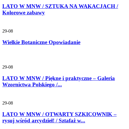
LATO W MNW / SZTUKA NA WAKACJACH /
Kolorowe zabawy
29-08
Wielkie Botaniczne Opowiadanie
29-08
LATO W MNW / Piękne i praktyczne – Galeria
Wzornictwa Polskiego /...
29-08
LATO W MNW / OTWARTY SZKICOWNIK –
rysuj wśród arcydzieł! / Sztafaż w...