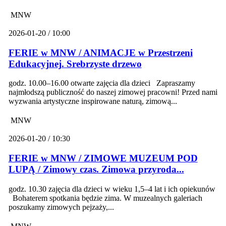
MNW
2026-01-20 / 10:00
FERIE w MNW / ANIMACJE w Przestrzeni
Edukacyjnej. Srebrzyste drzewo
godz. 10.00–16.00 otwarte zajęcia dla dzieci Zapraszamy
najmłodszą publiczność do naszej zimowej pracowni! Przed nami
wyzwania artystyczne inspirowane naturą, zimową...
MNW
2026-01-20 / 10:30
FERIE w MNW / ZIMOWE MUZEUM POD
LUPĄ / Zimowy czas. Zimowa przyroda...
godz. 10.30 zajęcia dla dzieci w wieku 1,5–4 lat i ich opiekunów
Bohaterem spotkania będzie zima. W muzealnych galeriach
poszukamy zimowych pejzaży,...