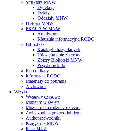
Struktura MNW
Dyrekcja
Działy
Oddziały MNW
Historia MNW
PRACA W MNW
Archiwum
Klauzula informacyjna RODO
Biblioteka
Katalogi i bazy danych
Udostępnianie zbiorów
Zbiory Biblioteki MNW
Przydatne linki
Komunikaty
Informacja RODO
Materiały do pobrania
Archiwum
Wizyta
Wystawy czasowe
Muzeum w święta
Muzeum dla rodzin z dziećmi
Zwiedzanie z przewodnikiem
Audioprzewodniki
Księgarnia MNW
Kino MUZ