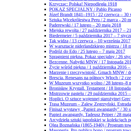
Krzycząc: Polska! Niepodległa 1918
POKAZ SPECJALNY / Pablo Picasso
Józef Brandt 1841–1915 / 22 czerwca – 30 
Sztuka Wicekrólestwa Peru / 2 marca - 20 
Paderewski / 17 lutego – 20 maja 2018
Miejska rewolta / 27 października 2017 – 2
Biedermeier / 5 października 2017 – 7 stycz
Tak widzą / 13 czerwca – 10 września 2017
W warsztacie niderlandzkiego mistrza / 18 
Podróż do Edo / 25 lutego – 7 maja 2017
Spragnieni piękna. Pokaz specjalny / 26 sty
Bezcenne. Nabytki MNW / 17 listopada 201
Życie wśród piękna / 1 października 2016 –
Marzenie i rzeczywistość. Gmach MNW / do
Brescia. Renesans na północy Włoch / 2 cz
W Muzeum wszystko wolno / 28 lutego–8 
Bronisław Krystall. Testament / 18 listopa
Mistrzowie pastelu / 29 października 2015 –
Hoplici. O sztuce wojennej starożytnej Grec
Trasa Muzeum – Zalew Zegrzyński. Estrada
Finisaż wystawy „Papież awangardy” / 30 s
Papież awangardy. Tadeusz Peiper / 28 maja
Arcydzieła sztuki japońskiej w kolekcjach p
Olga Boznańska (1865-1940) / Program to
Masoneria. Pro publico bono / program tow