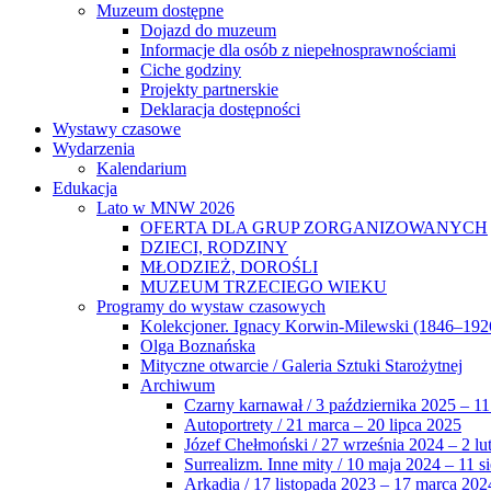
Muzeum dostępne
Dojazd do muzeum
Informacje dla osób z niepełnosprawnościami
Ciche godziny
Projekty partnerskie
Deklaracja dostępności
Wystawy czasowe
Wydarzenia
Kalendarium
Edukacja
Lato w MNW 2026
OFERTA DLA GRUP ZORGANIZOWANYCH
DZIECI, RODZINY
MŁODZIEŻ, DOROŚLI
MUZEUM TRZECIEGO WIEKU
Programy do wystaw czasowych
Kolekcjoner. Ignacy Korwin-Milewski (1846–192
Olga Boznańska
Mityczne otwarcie / Galeria Sztuki Starożytnej
Archiwum
Czarny karnawał / 3 października 2025 – 11
Autoportrety / 21 marca – 20 lipca 2025
Józef Chełmoński / 27 września 2024 – 2 lu
Surrealizm. Inne mity / 10 maja 2024 – 11 s
Arkadia / 17 listopada 2023 – 17 marca 202