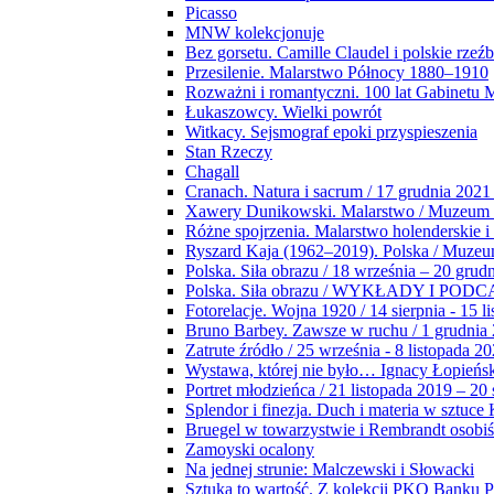
Picasso
MNW kolekcjonuje
Bez gorsetu. Camille Claudel i polskie rzeź
Przesilenie. Malarstwo Północy 1880–1910
Rozważni i romantyczni. 100 lat Gabinetu
Łukaszowcy. Wielki powrót
Witkacy. Sejsmograf epoki przyspieszenia
Stan Rzeczy
Chagall
Cranach. Natura i sacrum / 17 grudnia 2021
Xawery Dunikowski. Malarstwo / Muzeum 
Różne spojrzenia. Malarstwo holenderskie i
Ryszard Kaja (1962–2019). Polska / Muze
Polska. Siła obrazu / 18 września – 20 grud
Polska. Siła obrazu / WYKŁADY I POD
Fotorelacje. Wojna 1920 / 14 sierpnia - 15 l
Bruno Barbey. Zawsze w ruchu / 1 grudnia
Zatrute źródło / 25 września - 8 listopada 2
Wystawa, której nie było… Ignacy Łopieńs
Portret młodzieńca / 21 listopada 2019 – 20
Splendor i finezja. Duch i materia w sztuce 
Bruegel w towarzystwie i Rembrandt osobiś
Zamoyski ocalony
Na jednej strunie: Malczewski i Słowacki
Sztuka to wartość. Z kolekcji PKO Banku P