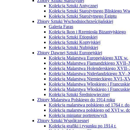
Zbiory Sztuki Starożytnej
Kolekcja Sztuki Antycznej
Kolekcja Sztuki Starożytnego Bliskiego W
Kolekcja Sztuki Starożytnego Egiptu
Zbiory Sztuki Wschodniochrześcijańskiej
Galeria Faras
Kolekcja Ikon i Rzemiosła Bizantyjskiego
Kolekcja Sztuki Etiopskiej
Kolekcja Sztuki Koptyjskiej
Kolekcja Sztuki Nubijskiej
Zbiory Dawnej Sztuki Europejskiej
Kolekcja Malarstwa Europejskiego XIX w.
Kolekcja Malarstwa Flamandzkiego XVII–
Kolekcja Malarstwa Holenderskiego XVII–
Kolekcja Malarstwa Niderlandzkiego XV–
Kolekcja Malarstwa Niemieckiego XVI–XV
Kolekcja Malarstwa Włoskiego i Francusk
Kolekcja Malarstwa Włoskiego i Francusk
Kolekcja Sztuki Średniowiecznej
Zbiory Malarstwa Polskiego do 1914 roku
Kolekcja malarstwa polskiego od 1764 r. do
Kolekcja malarstwa polskiego od XVI w. do
Kolekcja miniatur portretowych
Zbiory Sztuki Współczesnej
Kolekcja grafiki i rysunku po 1914 r.