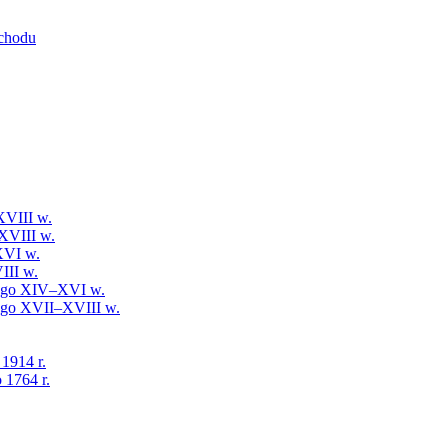
schodu
XVIII w.
XVIII w.
XVI w.
III w.
iego XIV–XVI w.
iego XVII–XVIII w.
 1914 r.
 1764 r.