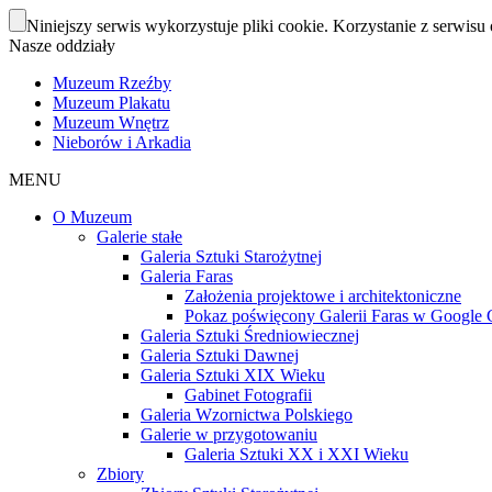
Niniejszy serwis wykorzystuje pliki cookie. Korzystanie z serwisu 
Nasze oddziały
Muzeum Rzeźby
Muzeum Plakatu
Muzeum Wnętrz
Nieborów i Arkadia
MENU
O Muzeum
Galerie stałe
Galeria Sztuki Starożytnej
Galeria Faras
Założenia projektowe i architektoniczne
Pokaz poświęcony Galerii Faras w Google Cu
Galeria Sztuki Średniowiecznej
Galeria Sztuki Dawnej
Galeria Sztuki XIX Wieku
Gabinet Fotografii
Galeria Wzornictwa Polskiego
Galerie w przygotowaniu
Galeria Sztuki XX i XXI Wieku
Zbiory