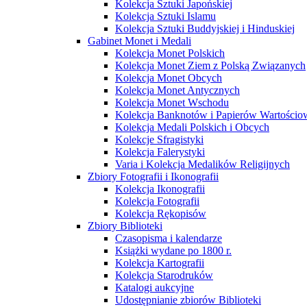
Kolekcja Sztuki Japońskiej
Kolekcja Sztuki Islamu
Kolekcja Sztuki Buddyjskiej i Hinduskiej
Gabinet Monet i Medali
Kolekcja Monet Polskich
Kolekcja Monet Ziem z Polską Związanych
Kolekcja Monet Obcych
Kolekcja Monet Antycznych
Kolekcja Monet Wschodu
Kolekcja Banknotów i Papierów Wartości
Kolekcja Medali Polskich i Obcych
Kolekcje Sfragistyki
Kolekcja Falerystyki
Varia i Kolekcja Medalików Religijnych
Zbiory Fotografii i Ikonografii
Kolekcja Ikonografii
Kolekcja Fotografii
Kolekcja Rękopisów
Zbiory Biblioteki
Czasopisma i kalendarze
Książki wydane po 1800 r.
Kolekcja Kartografii
Kolekcja Starodruków
Katalogi aukcyjne
Udostępnianie zbiorów Biblioteki