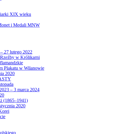
biarki XIX wieku
 Monet i Medali MNW
 – 27 lutego 2022
Rzeźby w Królikarni
 flamandzkie
um Plakatu w Wilanowie
nia 2020
CASTY
istopada
 2023 – 3 marca 2024
020
ki (1865–1941)
 stycznia 2020
Korei
cie
olskiego