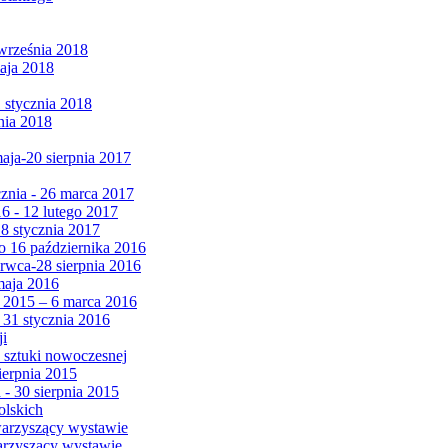
września 2018
maja 2018
1 stycznia 2018
nia 2018
maja-20 sierpnia 2017
cznia - 26 marca 2017
6 - 12 lutego 2017
 8 stycznia 2017
 16 października 2016
erwca-28 sierpnia 2016
maja 2016
da 2015 – 6 marca 2016
 31 stycznia 2016
ji
 sztuki nowoczesnej
ierpnia 2015
 - 30 sierpnia 2015
olskich
warzyszący wystawie
arzyszący wystawie