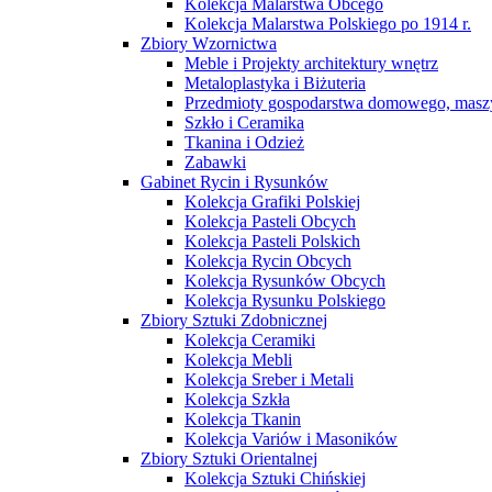
Kolekcja Malarstwa Obcego
Kolekcja Malarstwa Polskiego po 1914 r.
Zbiory Wzornictwa
Meble i Projekty architektury wnętrz
Metaloplastyka i Biżuteria
Przedmioty gospodarstwa domowego, maszy
Szkło i Ceramika
Tkanina i Odzież
Zabawki
Gabinet Rycin i Rysunków
Kolekcja Grafiki Polskiej
Kolekcja Pasteli Obcych
Kolekcja Pasteli Polskich
Kolekcja Rycin Obcych
Kolekcja Rysunków Obcych
Kolekcja Rysunku Polskiego
Zbiory Sztuki Zdobnicznej
Kolekcja Ceramiki
Kolekcja Mebli
Kolekcja Sreber i Metali
Kolekcja Szkła
Kolekcja Tkanin
Kolekcja Variów i Masoników
Zbiory Sztuki Orientalnej
Kolekcja Sztuki Chińskiej