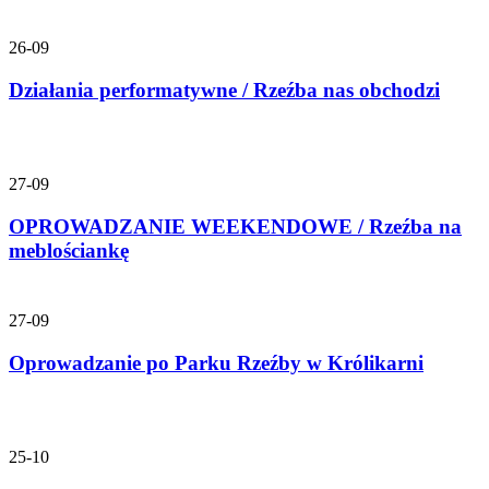
26-09
Działania performatywne / Rzeźba nas obchodzi
27-09
OPROWADZANIE WEEKENDOWE / Rzeźba na
meblościankę
27-09
Oprowadzanie po Parku Rzeźby w Królikarni
25-10