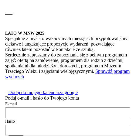
___
LATO W MNW 2025
Specjalnie z myślą o wakacyjnych miesiącach przygotowaliśmy
ciekawe i angażujące propozycje wydarzeń, pozwalające
również latem pozostać w kontakcie ze sztuką.
Serdecznie zapraszamy do zapoznania się z pełnym programem
zajęć: ofertą na zamówienie, programem dla rodzin z dziećmi,
spotkaniami dla młodzieży i dorosłych, programem Muzeum
Trzeciego Wieku i zajęciami wielojęzycznymi.
Sprawdź program
wydarzeń
Dodaj do mojego kalendarza google
Podaj e-mail i hasło do Twojego konta
E-mail
Hasło