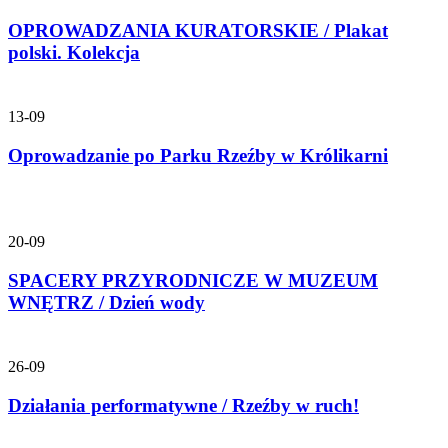
OPROWADZANIA KURATORSKIE / Plakat
polski. Kolekcja
13-09
Oprowadzanie po Parku Rzeźby w Królikarni
20-09
SPACERY PRZYRODNICZE W MUZEUM
WNĘTRZ / Dzień wody
26-09
Działania performatywne / Rzeźby w ruch!