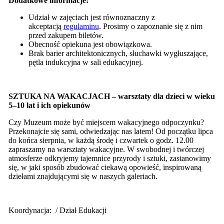
Dodatkowe informacje:
Udział w zajęciach jest równoznaczny z
akceptacją
regulaminu
. Prosimy o zapoznanie się z nim
przed zakupem biletów.
Obecność opiekuna jest obowiązkowa.
Brak barier architektonicznych, słuchawki wygłuszające,
pętla indukcyjna w sali edukacyjnej.
SZTUKA NA WAKACJACH – warsztaty dla dzieci w wieku
5–10 lat i ich opiekunów
Czy Muzeum może być miejscem wakacyjnego odpoczynku?
Przekonajcie się sami, odwiedzając nas latem! Od początku lipca
do końca sierpnia, w każdą środę i czwartek o godz. 12.00
zapraszamy na warsztaty wakacyjne. W swobodnej i twórczej
atmosferze odkryjemy tajemnice przyrody i sztuki, zastanowimy
się, w jaki sposób zbudować ciekawą opowieść, inspirowaną
dziełami znajdującymi się w naszych galeriach.
Koordynacja:
/ Dział Edukacji