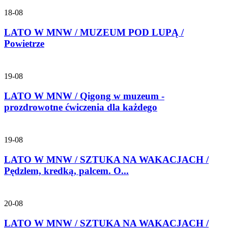
18-08
LATO W MNW / MUZEUM POD LUPĄ /
Powietrze
19-08
LATO W MNW / Qigong w muzeum -
prozdrowotne ćwiczenia dla każdego
19-08
LATO W MNW / SZTUKA NA WAKACJACH /
Pędzlem, kredką, palcem. O...
20-08
LATO W MNW / SZTUKA NA WAKACJACH /