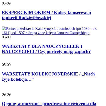
05-09
EKSPERCKIM OKIEM / Kulisy konserwacji
tapiserii Radziwiłłowskiej
05-09
WARSZTATY DLA NAUCZYCIELEK I
NAUCZYCIELI / Czy portrety mają zapach?
05-09
WARSZTATY KOLEKCJONERSKIE / „Niech
żyje kolekcja…”
09-09
Qigong w muzeum - prozdrowotne ćwiczenia dla