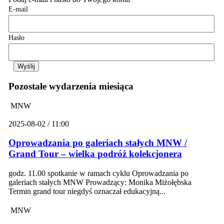
E-mail
Hasło
Pozostałe wydarzenia miesiąca
MNW
2025-08-02 / 11:00
Oprowadzania po galeriach stałych MNW /
Grand Tour – wielka podróż kolekcjonera
godz. 11.00 spotkanie w ramach cyklu Oprowadzania po
galeriach stałych MNW Prowadzący: Monika Miżołębska
Termin grand tour niegdyś oznaczał edukacyjną...
MNW