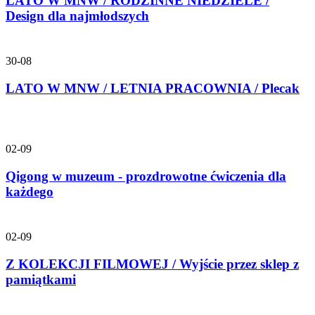
LATO W MNW / RODZINNE NIEDZIELE /
Design dla najmłodszych
30-08
LATO W MNW / LETNIA PRACOWNIA / Plecak
02-09
Qigong w muzeum - prozdrowotne ćwiczenia dla
każdego
02-09
Z KOLEKCJI FILMOWEJ / Wyjście przez sklep z
pamiątkami