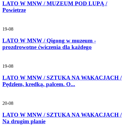
LATO W MNW / MUZEUM POD LUPĄ /
Powietrze
19-08
LATO W MNW / Qigong w muzeum -
prozdrowotne ćwiczenia dla każdego
19-08
LATO W MNW / SZTUKA NA WAKACJACH /
Pędzlem, kredką, palcem. O...
20-08
LATO W MNW / SZTUKA NA WAKACJACH /
Na drugim planie