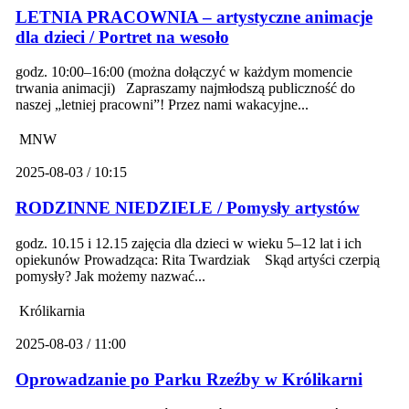
LETNIA PRACOWNIA – artystyczne animacje
dla dzieci / Portret na wesoło
godz. 10:00–16:00 (można dołączyć w każdym momencie
trwania animacji) Zapraszamy najmłodszą publiczność do
naszej „letniej pracowni”! Przez nami wakacyjne...
MNW
2025-08-03 / 10:15
RODZINNE NIEDZIELE / Pomysły artystów
godz. 10.15 i 12.15 zajęcia dla dzieci w wieku 5–12 lat i ich
opiekunów Prowadząca: Rita Twardziak Skąd artyści czerpią
pomysły? Jak możemy nazwać...
Królikarnia
2025-08-03 / 11:00
Oprowadzanie po Parku Rzeźby w Królikarni