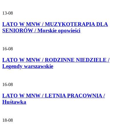
13-08
LATO W MNW / MUZYKOTERAPIA DLA
SENIORÓW / Morskie opowieści
16-08
LATO W MNW / RODZINNE NIEDZIELE /
Legendy warszawskie
16-08
LATO W MNW / LETNIA PRACOWNIA /
Huśtawka
18-08