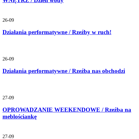
WNĘTRZ / Dzień wody
26-09
Działania performatywne / Rzeźby w ruch!
26-09
Działania performatywne / Rzeźba nas obchodzi
27-09
OPROWADZANIE WEEKENDOWE / Rzeźba na
meblościankę
27-09