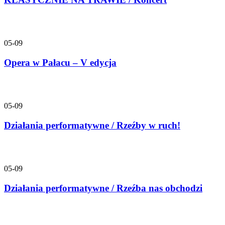
05-09
Opera w Pałacu – V edycja
05-09
Działania performatywne / Rzeźby w ruch!
05-09
Działania performatywne / Rzeźba nas obchodzi