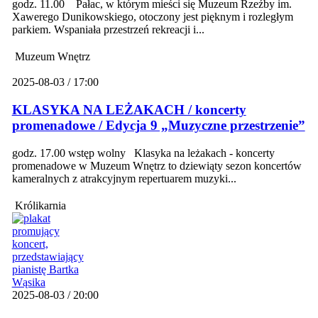
godz. 11.00 Pałac, w którym mieści się Muzeum Rzeźby im.
Xawerego Dunikowskiego, otoczony jest pięknym i rozległym
parkiem. Wspaniała przestrzeń rekreacji i...
Muzeum Wnętrz
2025-08-03 / 17:00
KLASYKA NA LEŻAKACH / koncerty
promenadowe / Edycja 9 „Muzyczne przestrzenie”
godz. 17.00 wstęp wolny Klasyka na leżakach - koncerty
promenadowe w Muzeum Wnętrz to dziewiąty sezon koncertów
kameralnych z atrakcyjnym repertuarem muzyki...
Królikarnia
2025-08-03 / 20:00