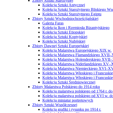
Zbiory Sztuki Starożytnej
Kolekcja Sztuki Antycznej
Kolekcja Sztuki Starożytnego Bliskiego W
Kolekcja Sztuki Starożytnego Egiptu
Zbiory Sztuki Wschodniochrześcijańskiej
Galeria Faras
Kolekcja Ikon i Rzemiosła Bizantyjskiego
Kolekcja Sztuki Etiopskiej
Kolekcja Sztuki Koptyjskiej
Kolekcja Sztuki Nubijskiej
Zbiory Dawnej Sztuki Europejskiej
Kolekcja Malarstwa Europejskiego XIX w.
Kolekcja Malarstwa Flamandzkiego XVII–
Kolekcja Malarstwa Holenderskiego XVII–
Kolekcja Malarstwa Niderlandzkiego XV–
Kolekcja Malarstwa Niemieckiego XVI–XV
Kolekcja Malarstwa Włoskiego i Francusk
Kolekcja Malarstwa Włoskiego i Francusk
Kolekcja Sztuki Średniowiecznej
Zbiory Malarstwa Polskiego do 1914 roku
Kolekcja malarstwa polskiego od 1764 r. do
Kolekcja malarstwa polskiego od XVI w. do
Kolekcja miniatur portretowych
Zbiory Sztuki Współczesnej
Kolekcja grafiki i rysunku po 1914 r.