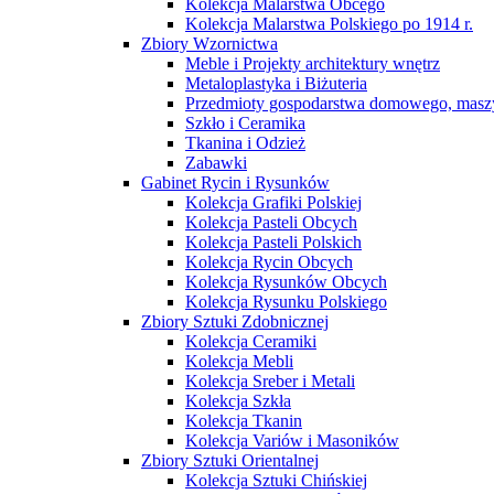
Kolekcja Malarstwa Obcego
Kolekcja Malarstwa Polskiego po 1914 r.
Zbiory Wzornictwa
Meble i Projekty architektury wnętrz
Metaloplastyka i Biżuteria
Przedmioty gospodarstwa domowego, maszy
Szkło i Ceramika
Tkanina i Odzież
Zabawki
Gabinet Rycin i Rysunków
Kolekcja Grafiki Polskiej
Kolekcja Pasteli Obcych
Kolekcja Pasteli Polskich
Kolekcja Rycin Obcych
Kolekcja Rysunków Obcych
Kolekcja Rysunku Polskiego
Zbiory Sztuki Zdobnicznej
Kolekcja Ceramiki
Kolekcja Mebli
Kolekcja Sreber i Metali
Kolekcja Szkła
Kolekcja Tkanin
Kolekcja Variów i Masoników
Zbiory Sztuki Orientalnej
Kolekcja Sztuki Chińskiej