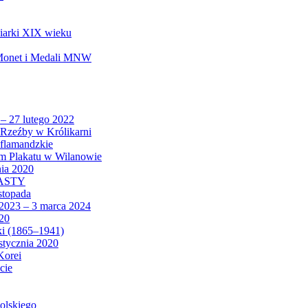
biarki XIX wieku
 Monet i Medali MNW
 – 27 lutego 2022
Rzeźby w Królikarni
 flamandzkie
um Plakatu w Wilanowie
nia 2020
CASTY
istopada
 2023 – 3 marca 2024
020
ki (1865–1941)
 stycznia 2020
Korei
cie
olskiego