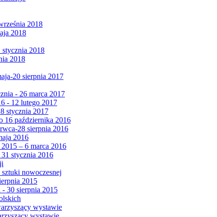
września 2018
maja 2018
1 stycznia 2018
nia 2018
maja-20 sierpnia 2017
cznia - 26 marca 2017
6 - 12 lutego 2017
 8 stycznia 2017
 16 października 2016
erwca-28 sierpnia 2016
maja 2016
da 2015 – 6 marca 2016
 31 stycznia 2016
ji
 sztuki nowoczesnej
ierpnia 2015
 - 30 sierpnia 2015
olskich
warzyszący wystawie
arzyszący wystawie