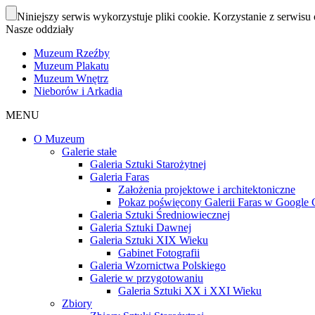
Niniejszy serwis wykorzystuje pliki cookie. Korzystanie z serwisu 
Nasze oddziały
Muzeum Rzeźby
Muzeum Plakatu
Muzeum Wnętrz
Nieborów i Arkadia
MENU
O Muzeum
Galerie stałe
Galeria Sztuki Starożytnej
Galeria Faras
Założenia projektowe i architektoniczne
Pokaz poświęcony Galerii Faras w Google Cu
Galeria Sztuki Średniowiecznej
Galeria Sztuki Dawnej
Galeria Sztuki XIX Wieku
Gabinet Fotografii
Galeria Wzornictwa Polskiego
Galerie w przygotowaniu
Galeria Sztuki XX i XXI Wieku
Zbiory