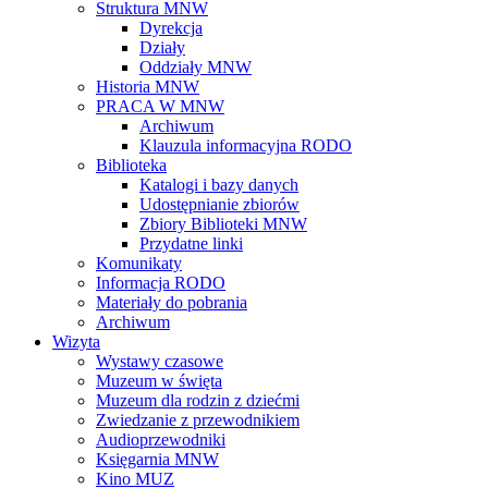
Struktura MNW
Dyrekcja
Działy
Oddziały MNW
Historia MNW
PRACA W MNW
Archiwum
Klauzula informacyjna RODO
Biblioteka
Katalogi i bazy danych
Udostępnianie zbiorów
Zbiory Biblioteki MNW
Przydatne linki
Komunikaty
Informacja RODO
Materiały do pobrania
Archiwum
Wizyta
Wystawy czasowe
Muzeum w święta
Muzeum dla rodzin z dziećmi
Zwiedzanie z przewodnikiem
Audioprzewodniki
Księgarnia MNW
Kino MUZ