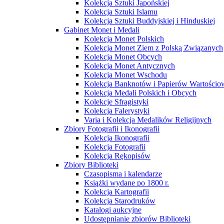
Kolekcja Sztuki Japońskiej
Kolekcja Sztuki Islamu
Kolekcja Sztuki Buddyjskiej i Hinduskiej
Gabinet Monet i Medali
Kolekcja Monet Polskich
Kolekcja Monet Ziem z Polską Związanych
Kolekcja Monet Obcych
Kolekcja Monet Antycznych
Kolekcja Monet Wschodu
Kolekcja Banknotów i Papierów Wartości
Kolekcja Medali Polskich i Obcych
Kolekcje Sfragistyki
Kolekcja Falerystyki
Varia i Kolekcja Medalików Religijnych
Zbiory Fotografii i Ikonografii
Kolekcja Ikonografii
Kolekcja Fotografii
Kolekcja Rękopisów
Zbiory Biblioteki
Czasopisma i kalendarze
Książki wydane po 1800 r.
Kolekcja Kartografii
Kolekcja Starodruków
Katalogi aukcyjne
Udostępnianie zbiorów Biblioteki