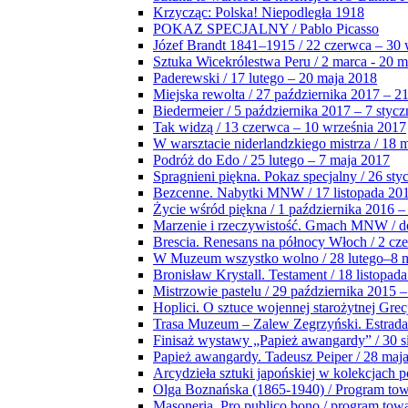
Krzycząc: Polska! Niepodległa 1918
POKAZ SPECJALNY / Pablo Picasso
Józef Brandt 1841–1915 / 22 czerwca – 30 
Sztuka Wicekrólestwa Peru / 2 marca - 20 
Paderewski / 17 lutego – 20 maja 2018
Miejska rewolta / 27 października 2017 – 2
Biedermeier / 5 października 2017 – 7 stycz
Tak widzą / 13 czerwca – 10 września 2017
W warsztacie niderlandzkiego mistrza / 18 
Podróż do Edo / 25 lutego – 7 maja 2017
Spragnieni piękna. Pokaz specjalny / 26 sty
Bezcenne. Nabytki MNW / 17 listopada 201
Życie wśród piękna / 1 października 2016 –
Marzenie i rzeczywistość. Gmach MNW / do
Brescia. Renesans na północy Włoch / 2 cz
W Muzeum wszystko wolno / 28 lutego–8 
Bronisław Krystall. Testament / 18 listopa
Mistrzowie pastelu / 29 października 2015 –
Hoplici. O sztuce wojennej starożytnej Grec
Trasa Muzeum – Zalew Zegrzyński. Estrada
Finisaż wystawy „Papież awangardy” / 30 s
Papież awangardy. Tadeusz Peiper / 28 maja
Arcydzieła sztuki japońskiej w kolekcjach p
Olga Boznańska (1865-1940) / Program to
Masoneria. Pro publico bono / program tow