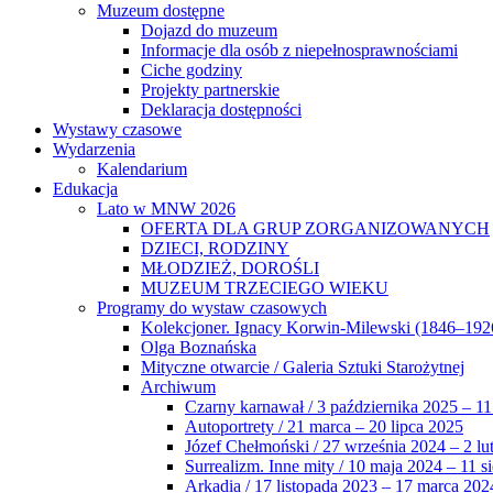
Muzeum dostępne
Dojazd do muzeum
Informacje dla osób z niepełnosprawnościami
Ciche godziny
Projekty partnerskie
Deklaracja dostępności
Wystawy czasowe
Wydarzenia
Kalendarium
Edukacja
Lato w MNW 2026
OFERTA DLA GRUP ZORGANIZOWANYCH
DZIECI, RODZINY
MŁODZIEŻ, DOROŚLI
MUZEUM TRZECIEGO WIEKU
Programy do wystaw czasowych
Kolekcjoner. Ignacy Korwin-Milewski (1846–192
Olga Boznańska
Mityczne otwarcie / Galeria Sztuki Starożytnej
Archiwum
Czarny karnawał / 3 października 2025 – 11
Autoportrety / 21 marca – 20 lipca 2025
Józef Chełmoński / 27 września 2024 – 2 lu
Surrealizm. Inne mity / 10 maja 2024 – 11 s
Arkadia / 17 listopada 2023 – 17 marca 202