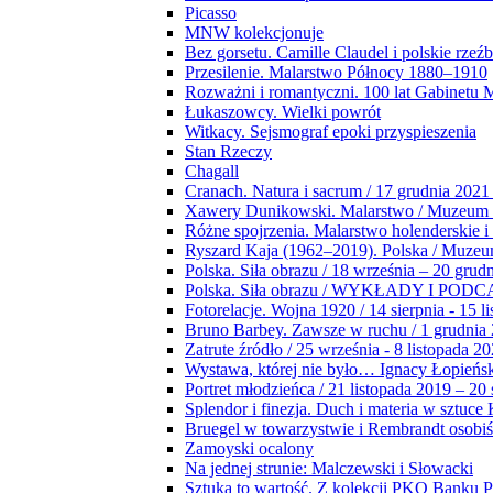
Picasso
MNW kolekcjonuje
Bez gorsetu. Camille Claudel i polskie rzeź
Przesilenie. Malarstwo Północy 1880–1910
Rozważni i romantyczni. 100 lat Gabinetu
Łukaszowcy. Wielki powrót
Witkacy. Sejsmograf epoki przyspieszenia
Stan Rzeczy
Chagall
Cranach. Natura i sacrum / 17 grudnia 2021
Xawery Dunikowski. Malarstwo / Muzeum 
Różne spojrzenia. Malarstwo holenderskie i
Ryszard Kaja (1962–2019). Polska / Muze
Polska. Siła obrazu / 18 września – 20 grud
Polska. Siła obrazu / WYKŁADY I POD
Fotorelacje. Wojna 1920 / 14 sierpnia - 15 l
Bruno Barbey. Zawsze w ruchu / 1 grudnia
Zatrute źródło / 25 września - 8 listopada 2
Wystawa, której nie było… Ignacy Łopieńs
Portret młodzieńca / 21 listopada 2019 – 20
Splendor i finezja. Duch i materia w sztuce 
Bruegel w towarzystwie i Rembrandt osobiś
Zamoyski ocalony
Na jednej strunie: Malczewski i Słowacki
Sztuka to wartość. Z kolekcji PKO Banku P