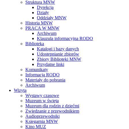
Struktura MNW
Dyrekcja
Działy
Oddziały MNW
Historia MNW
PRACA W MNW
Archiwum
Klauzula informacyjna RODO
Biblioteka
Katalogi i bazy danych
Udostępnianie zbiorów
Zbiory Biblioteki MNW
Przydatne linki
Komunikaty
Informacja RODO
Materiały do pobrania
Archiwum
Wizyta
Wystawy czasowe
Muzeum w święta
Muzeum dla rodzin z dziećmi
Zwiedzanie z przewodnikiem
Audioprzewodniki
Księgarnia MNW
Kino MUZ