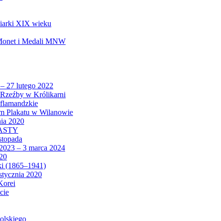
biarki XIX wieku
 Monet i Medali MNW
 – 27 lutego 2022
Rzeźby w Królikarni
 flamandzkie
um Plakatu w Wilanowie
nia 2020
CASTY
istopada
 2023 – 3 marca 2024
020
ki (1865–1941)
 stycznia 2020
Korei
cie
olskiego