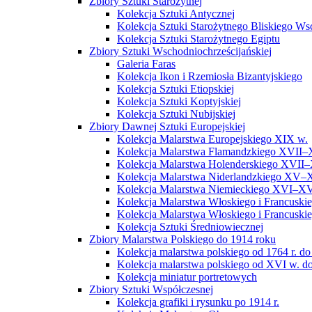
Zbiory Sztuki Starożytnej
Kolekcja Sztuki Antycznej
Kolekcja Sztuki Starożytnego Bliskiego W
Kolekcja Sztuki Starożytnego Egiptu
Zbiory Sztuki Wschodniochrześcijańskiej
Galeria Faras
Kolekcja Ikon i Rzemiosła Bizantyjskiego
Kolekcja Sztuki Etiopskiej
Kolekcja Sztuki Koptyjskiej
Kolekcja Sztuki Nubijskiej
Zbiory Dawnej Sztuki Europejskiej
Kolekcja Malarstwa Europejskiego XIX w.
Kolekcja Malarstwa Flamandzkiego XVII–
Kolekcja Malarstwa Holenderskiego XVII–
Kolekcja Malarstwa Niderlandzkiego XV–
Kolekcja Malarstwa Niemieckiego XVI–XV
Kolekcja Malarstwa Włoskiego i Francusk
Kolekcja Malarstwa Włoskiego i Francusk
Kolekcja Sztuki Średniowiecznej
Zbiory Malarstwa Polskiego do 1914 roku
Kolekcja malarstwa polskiego od 1764 r. do
Kolekcja malarstwa polskiego od XVI w. do
Kolekcja miniatur portretowych
Zbiory Sztuki Współczesnej
Kolekcja grafiki i rysunku po 1914 r.