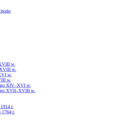
schodu
XVIII w.
XVIII w.
XVI w.
III w.
iego XIV–XVI w.
iego XVII–XVIII w.
 1914 r.
 1764 r.