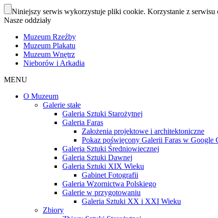
Niniejszy serwis wykorzystuje pliki cookie. Korzystanie z serwisu 
Nasze oddziały
Muzeum Rzeźby
Muzeum Plakatu
Muzeum Wnętrz
Nieborów i Arkadia
MENU
O Muzeum
Galerie stałe
Galeria Sztuki Starożytnej
Galeria Faras
Założenia projektowe i architektoniczne
Pokaz poświęcony Galerii Faras w Google Cu
Galeria Sztuki Średniowiecznej
Galeria Sztuki Dawnej
Galeria Sztuki XIX Wieku
Gabinet Fotografii
Galeria Wzornictwa Polskiego
Galerie w przygotowaniu
Galeria Sztuki XX i XXI Wieku
Zbiory