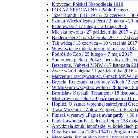
Krzycząc: Polska! Niepodległa 1918
POKAZ SPECJALNY / Pablo Picasso
Józef Brandt 1841–1915 / 22 czerwca – 30 
Sztuka Wicekrólestwa Peru / 2 marca - 20 
Paderewski / 17 lutego – 20 maja 2018
Miejska rewolta / 27 października 2017 – 2
Biedermeier / 5 października 2017 – 7 stycz
Tak widzą / 13 czerwca – 10 września 2017
W warsztacie niderlandzkiego mistrza / 18 
Podróż do Edo / 25 lutego – 7 maja 2017
Spragnieni piękna. Pokaz specjalny / 26 sty
Bezcenne. Nabytki MNW / 17 listopada 201
Życie wśród piękna / 1 października 2016 –
Marzenie i rzeczywistość. Gmach MNW / do
Brescia. Renesans na północy Włoch / 2 cz
W Muzeum wszystko wolno / 28 lutego–8 
Bronisław Krystall. Testament / 18 listopa
Mistrzowie pastelu / 29 października 2015 –
Hoplici. O sztuce wojennej starożytnej Grec
Trasa Muzeum – Zalew Zegrzyński. Estrada
Finisaż wystawy „Papież awangardy” / 30 s
Papież awangardy. Tadeusz Peiper / 28 maja
Arcydzieła sztuki japońskiej w kolekcjach p
Olga Boznańska (1865-1940) / Program to
Masoneria. Pro publico bono / program tow