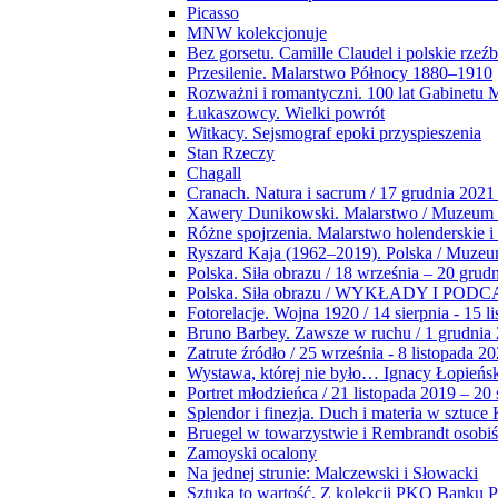
Picasso
MNW kolekcjonuje
Bez gorsetu. Camille Claudel i polskie rzeź
Przesilenie. Malarstwo Północy 1880–1910
Rozważni i romantyczni. 100 lat Gabinetu
Łukaszowcy. Wielki powrót
Witkacy. Sejsmograf epoki przyspieszenia
Stan Rzeczy
Chagall
Cranach. Natura i sacrum / 17 grudnia 2021
Xawery Dunikowski. Malarstwo / Muzeum 
Różne spojrzenia. Malarstwo holenderskie i
Ryszard Kaja (1962–2019). Polska / Muze
Polska. Siła obrazu / 18 września – 20 grud
Polska. Siła obrazu / WYKŁADY I POD
Fotorelacje. Wojna 1920 / 14 sierpnia - 15 l
Bruno Barbey. Zawsze w ruchu / 1 grudnia
Zatrute źródło / 25 września - 8 listopada 2
Wystawa, której nie było… Ignacy Łopieńs
Portret młodzieńca / 21 listopada 2019 – 20
Splendor i finezja. Duch i materia w sztuce 
Bruegel w towarzystwie i Rembrandt osobiś
Zamoyski ocalony
Na jednej strunie: Malczewski i Słowacki
Sztuka to wartość. Z kolekcji PKO Banku P