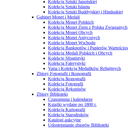
Kolekcja Sztuki Japońskiej
Kolekcja Sztuki Islamu
Kolekcja Sztuki Buddyjskiej i Hinduskiej
Gabinet Monet i Medali
Kolekcja Monet Polskich
Kolekcja Monet Ziem z Polską Związanych
Kolekcja Monet Obcych
Kolekcja Monet Antycznych
Kolekcja Monet Wschodu
Kolekcja Banknotów i Papierów Wartości
Kolekcja Medali Polskich i Obcych
Kolekcje Sfragistyki
Kolekcja Falerystyki
Varia i Kolekcja Medalików Religijnych
Zbiory Fotografii i Ikonografii
Kolekcja Ikonografii
Kolekcja Fotografii
Kolekcja Rękopisów
Zbiory Biblioteki
Czasopisma i kalendarze
Książki wydane po 1800 r.
Kolekcja Kartografii
Kolekcja Starodruków
Katalogi aukcyjne
Udostępnianie zbiorów Biblioteki