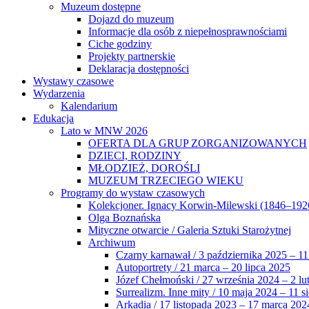
Muzeum dostępne
Dojazd do muzeum
Informacje dla osób z niepełnosprawnościami
Ciche godziny
Projekty partnerskie
Deklaracja dostępności
Wystawy czasowe
Wydarzenia
Kalendarium
Edukacja
Lato w MNW 2026
OFERTA DLA GRUP ZORGANIZOWANYCH
DZIECI, RODZINY
MŁODZIEŻ, DOROŚLI
MUZEUM TRZECIEGO WIEKU
Programy do wystaw czasowych
Kolekcjoner. Ignacy Korwin-Milewski (1846–192
Olga Boznańska
Mityczne otwarcie / Galeria Sztuki Starożytnej
Archiwum
Czarny karnawał / 3 października 2025 – 11
Autoportrety / 21 marca – 20 lipca 2025
Józef Chełmoński / 27 września 2024 – 2 lu
Surrealizm. Inne mity / 10 maja 2024 – 11 s
Arkadia / 17 listopada 2023 – 17 marca 202