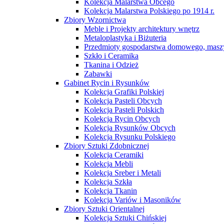
Kolekcja Malarstwa Obcego
Kolekcja Malarstwa Polskiego po 1914 r.
Zbiory Wzornictwa
Meble i Projekty architektury wnętrz
Metaloplastyka i Biżuteria
Przedmioty gospodarstwa domowego, maszy
Szkło i Ceramika
Tkanina i Odzież
Zabawki
Gabinet Rycin i Rysunków
Kolekcja Grafiki Polskiej
Kolekcja Pasteli Obcych
Kolekcja Pasteli Polskich
Kolekcja Rycin Obcych
Kolekcja Rysunków Obcych
Kolekcja Rysunku Polskiego
Zbiory Sztuki Zdobnicznej
Kolekcja Ceramiki
Kolekcja Mebli
Kolekcja Sreber i Metali
Kolekcja Szkła
Kolekcja Tkanin
Kolekcja Variów i Masoników
Zbiory Sztuki Orientalnej
Kolekcja Sztuki Chińskiej