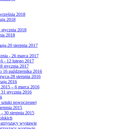
września 2018
maja 2018
1 stycznia 2018
nia 2018
maja-20 sierpnia 2017
cznia - 26 marca 2017
6 - 12 lutego 2017
 8 stycznia 2017
 16 października 2016
erwca-28 sierpnia 2016
maja 2016
da 2015 – 6 marca 2016
 31 stycznia 2016
ji
 sztuki nowoczesnej
ierpnia 2015
 - 30 sierpnia 2015
olskich
warzyszący wystawie
arzyszący wystawie