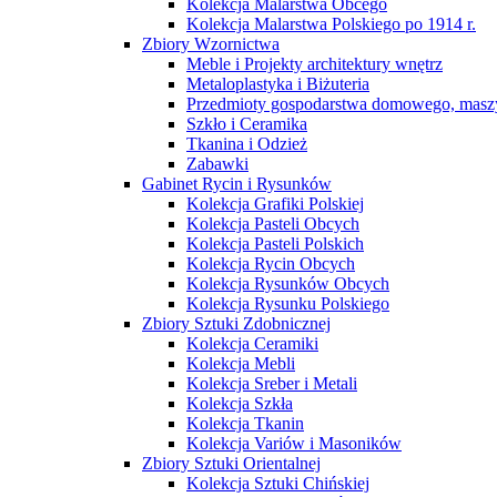
Kolekcja Malarstwa Obcego
Kolekcja Malarstwa Polskiego po 1914 r.
Zbiory Wzornictwa
Meble i Projekty architektury wnętrz
Metaloplastyka i Biżuteria
Przedmioty gospodarstwa domowego, maszy
Szkło i Ceramika
Tkanina i Odzież
Zabawki
Gabinet Rycin i Rysunków
Kolekcja Grafiki Polskiej
Kolekcja Pasteli Obcych
Kolekcja Pasteli Polskich
Kolekcja Rycin Obcych
Kolekcja Rysunków Obcych
Kolekcja Rysunku Polskiego
Zbiory Sztuki Zdobnicznej
Kolekcja Ceramiki
Kolekcja Mebli
Kolekcja Sreber i Metali
Kolekcja Szkła
Kolekcja Tkanin
Kolekcja Variów i Masoników
Zbiory Sztuki Orientalnej
Kolekcja Sztuki Chińskiej