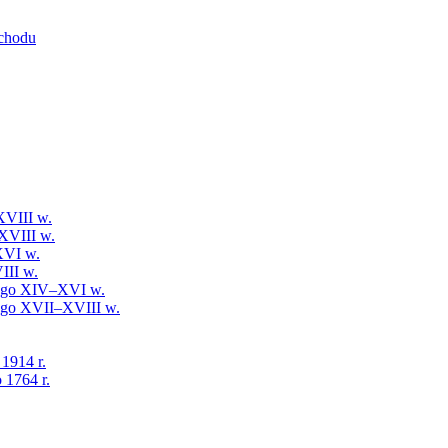
schodu
XVIII w.
XVIII w.
XVI w.
III w.
iego XIV–XVI w.
iego XVII–XVIII w.
 1914 r.
 1764 r.