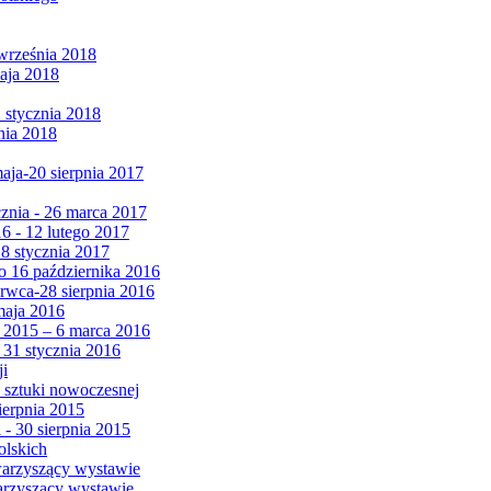
września 2018
maja 2018
1 stycznia 2018
nia 2018
maja-20 sierpnia 2017
cznia - 26 marca 2017
6 - 12 lutego 2017
 8 stycznia 2017
 16 października 2016
erwca-28 sierpnia 2016
maja 2016
da 2015 – 6 marca 2016
 31 stycznia 2016
ji
 sztuki nowoczesnej
ierpnia 2015
 - 30 sierpnia 2015
olskich
warzyszący wystawie
arzyszący wystawie