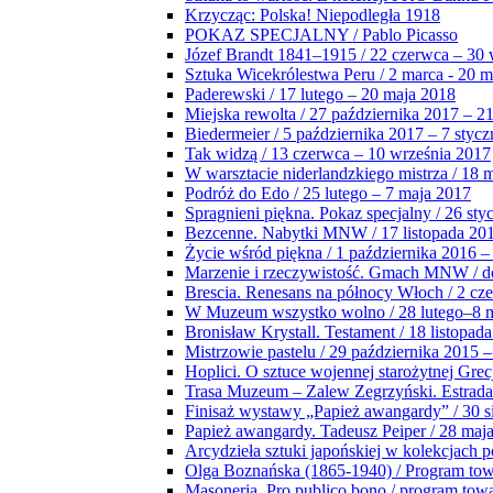
Krzycząc: Polska! Niepodległa 1918
POKAZ SPECJALNY / Pablo Picasso
Józef Brandt 1841–1915 / 22 czerwca – 30 
Sztuka Wicekrólestwa Peru / 2 marca - 20 
Paderewski / 17 lutego – 20 maja 2018
Miejska rewolta / 27 października 2017 – 2
Biedermeier / 5 października 2017 – 7 stycz
Tak widzą / 13 czerwca – 10 września 2017
W warsztacie niderlandzkiego mistrza / 18 
Podróż do Edo / 25 lutego – 7 maja 2017
Spragnieni piękna. Pokaz specjalny / 26 sty
Bezcenne. Nabytki MNW / 17 listopada 201
Życie wśród piękna / 1 października 2016 –
Marzenie i rzeczywistość. Gmach MNW / do
Brescia. Renesans na północy Włoch / 2 cz
W Muzeum wszystko wolno / 28 lutego–8 
Bronisław Krystall. Testament / 18 listopa
Mistrzowie pastelu / 29 października 2015 –
Hoplici. O sztuce wojennej starożytnej Grec
Trasa Muzeum – Zalew Zegrzyński. Estrada
Finisaż wystawy „Papież awangardy” / 30 s
Papież awangardy. Tadeusz Peiper / 28 maja
Arcydzieła sztuki japońskiej w kolekcjach p
Olga Boznańska (1865-1940) / Program to
Masoneria. Pro publico bono / program tow