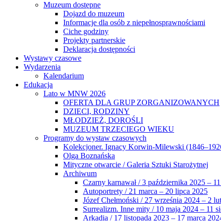
Muzeum dostępne
Dojazd do muzeum
Informacje dla osób z niepełnosprawnościami
Ciche godziny
Projekty partnerskie
Deklaracja dostępności
Wystawy czasowe
Wydarzenia
Kalendarium
Edukacja
Lato w MNW 2026
OFERTA DLA GRUP ZORGANIZOWANYCH
DZIECI, RODZINY
MŁODZIEŻ, DOROŚLI
MUZEUM TRZECIEGO WIEKU
Programy do wystaw czasowych
Kolekcjoner. Ignacy Korwin-Milewski (1846–192
Olga Boznańska
Mityczne otwarcie / Galeria Sztuki Starożytnej
Archiwum
Czarny karnawał / 3 października 2025 – 11
Autoportrety / 21 marca – 20 lipca 2025
Józef Chełmoński / 27 września 2024 – 2 lu
Surrealizm. Inne mity / 10 maja 2024 – 11 s
Arkadia / 17 listopada 2023 – 17 marca 202