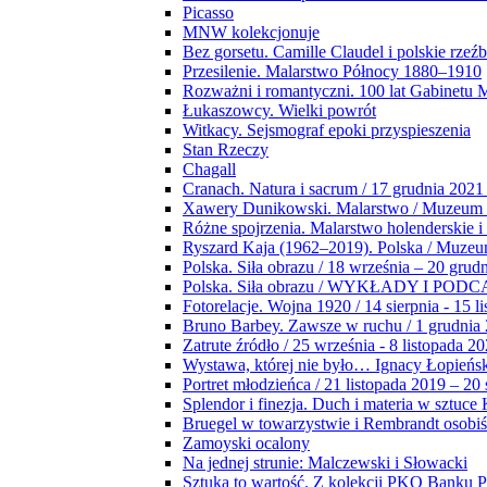
Picasso
MNW kolekcjonuje
Bez gorsetu. Camille Claudel i polskie rzeź
Przesilenie. Malarstwo Północy 1880–1910
Rozważni i romantyczni. 100 lat Gabinetu
Łukaszowcy. Wielki powrót
Witkacy. Sejsmograf epoki przyspieszenia
Stan Rzeczy
Chagall
Cranach. Natura i sacrum / 17 grudnia 2021
Xawery Dunikowski. Malarstwo / Muzeum 
Różne spojrzenia. Malarstwo holenderskie i
Ryszard Kaja (1962–2019). Polska / Muze
Polska. Siła obrazu / 18 września – 20 grud
Polska. Siła obrazu / WYKŁADY I POD
Fotorelacje. Wojna 1920 / 14 sierpnia - 15 l
Bruno Barbey. Zawsze w ruchu / 1 grudnia
Zatrute źródło / 25 września - 8 listopada 2
Wystawa, której nie było… Ignacy Łopieńs
Portret młodzieńca / 21 listopada 2019 – 20
Splendor i finezja. Duch i materia w sztuce 
Bruegel w towarzystwie i Rembrandt osobiś
Zamoyski ocalony
Na jednej strunie: Malczewski i Słowacki
Sztuka to wartość. Z kolekcji PKO Banku P