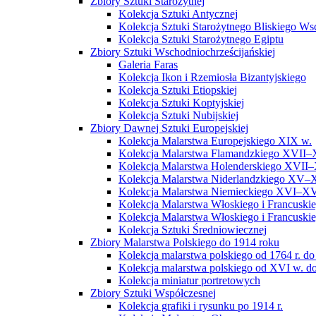
Zbiory Sztuki Starożytnej
Kolekcja Sztuki Antycznej
Kolekcja Sztuki Starożytnego Bliskiego W
Kolekcja Sztuki Starożytnego Egiptu
Zbiory Sztuki Wschodniochrześcijańskiej
Galeria Faras
Kolekcja Ikon i Rzemiosła Bizantyjskiego
Kolekcja Sztuki Etiopskiej
Kolekcja Sztuki Koptyjskiej
Kolekcja Sztuki Nubijskiej
Zbiory Dawnej Sztuki Europejskiej
Kolekcja Malarstwa Europejskiego XIX w.
Kolekcja Malarstwa Flamandzkiego XVII–
Kolekcja Malarstwa Holenderskiego XVII–
Kolekcja Malarstwa Niderlandzkiego XV–
Kolekcja Malarstwa Niemieckiego XVI–XV
Kolekcja Malarstwa Włoskiego i Francusk
Kolekcja Malarstwa Włoskiego i Francusk
Kolekcja Sztuki Średniowiecznej
Zbiory Malarstwa Polskiego do 1914 roku
Kolekcja malarstwa polskiego od 1764 r. do
Kolekcja malarstwa polskiego od XVI w. do
Kolekcja miniatur portretowych
Zbiory Sztuki Współczesnej
Kolekcja grafiki i rysunku po 1914 r.