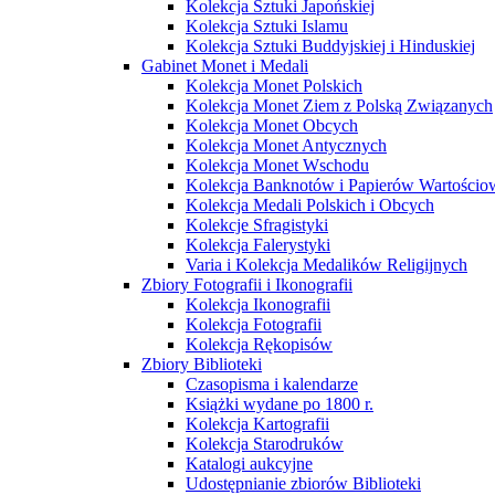
Kolekcja Sztuki Japońskiej
Kolekcja Sztuki Islamu
Kolekcja Sztuki Buddyjskiej i Hinduskiej
Gabinet Monet i Medali
Kolekcja Monet Polskich
Kolekcja Monet Ziem z Polską Związanych
Kolekcja Monet Obcych
Kolekcja Monet Antycznych
Kolekcja Monet Wschodu
Kolekcja Banknotów i Papierów Wartości
Kolekcja Medali Polskich i Obcych
Kolekcje Sfragistyki
Kolekcja Falerystyki
Varia i Kolekcja Medalików Religijnych
Zbiory Fotografii i Ikonografii
Kolekcja Ikonografii
Kolekcja Fotografii
Kolekcja Rękopisów
Zbiory Biblioteki
Czasopisma i kalendarze
Książki wydane po 1800 r.
Kolekcja Kartografii
Kolekcja Starodruków
Katalogi aukcyjne
Udostępnianie zbiorów Biblioteki