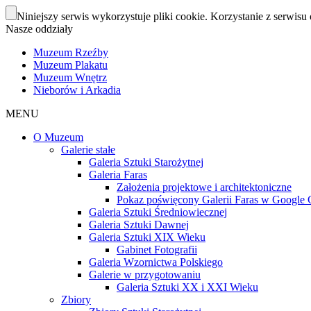
Niniejszy serwis wykorzystuje pliki cookie. Korzystanie z serwisu 
Nasze oddziały
Muzeum Rzeźby
Muzeum Plakatu
Muzeum Wnętrz
Nieborów i Arkadia
MENU
O Muzeum
Galerie stałe
Galeria Sztuki Starożytnej
Galeria Faras
Założenia projektowe i architektoniczne
Pokaz poświęcony Galerii Faras w Google Cu
Galeria Sztuki Średniowiecznej
Galeria Sztuki Dawnej
Galeria Sztuki XIX Wieku
Gabinet Fotografii
Galeria Wzornictwa Polskiego
Galerie w przygotowaniu
Galeria Sztuki XX i XXI Wieku
Zbiory