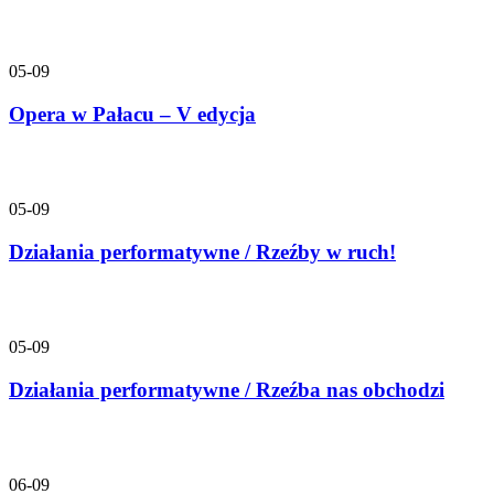
05-09
Opera w Pałacu – V edycja
05-09
Działania performatywne / Rzeźby w ruch!
05-09
Działania performatywne / Rzeźba nas obchodzi
06-09