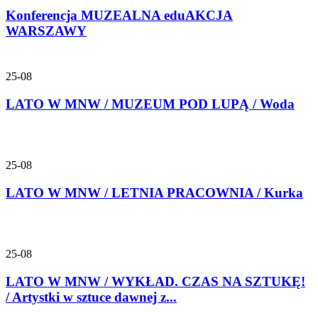
Konferencja MUZEALNA eduAKCJA
WARSZAWY
25-08
LATO W MNW / MUZEUM POD LUPĄ / Woda
25-08
LATO W MNW / LETNIA PRACOWNIA / Kurka
25-08
LATO W MNW / WYKŁAD. CZAS NA SZTUKĘ!
/ Artystki w sztuce dawnej z...