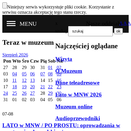
Niniejszy serwis wykorzystuje pliki cookie. Korzystanie z
serwisu oznacza akceptację tego stanu rzeczy.
Nasze oddziały
MENU
x
A
A
A
szukaj
Teraz w muzeum
Najczęściej oglądane
Sierpień 2026
Wizyta
Pon
Wto
Śro
Czw
Pią
Sob
Nie
27
28
29
30
31
01
02
O Muzeum
03
04
05
06
07
08
09
10
11
12
13
14
15
16
Dane teleadresowe
17
18
19
20
21
22
23
24
25
26
27
28
29
30
Lato w MNW 2026
31
01
02
03
04
05
06
Muzeum online
07-08
Audioprzewodniki
LATO w MNW / PO PROSTU: oprowadzania w