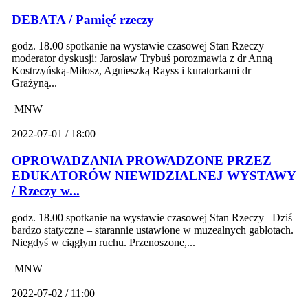
DEBATA / Pamięć rzeczy
godz. 18.00 spotkanie na wystawie czasowej Stan Rzeczy
moderator dyskusji: Jarosław Trybuś porozmawia z dr Anną
Kostrzyńską-Miłosz, Agnieszką Rayss i kuratorkami dr
Grażyną...
MNW
2022-07-01 / 18:00
OPROWADZANIA PROWADZONE PRZEZ
EDUKATORÓW NIEWIDZIALNEJ WYSTAWY
/ Rzeczy w...
godz. 18.00 spotkanie na wystawie czasowej Stan Rzeczy Dziś
bardzo statyczne – starannie ustawione w muzealnych gablotach.
Niegdyś w ciągłym ruchu. Przenoszone,...
MNW
2022-07-02 / 11:00