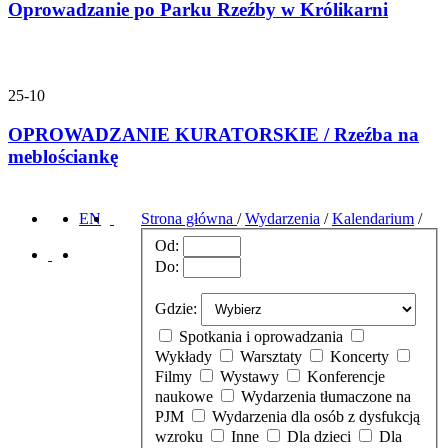
Oprowadzanie po Parku Rzeźby w Królikarni
25-10
OPROWADZANIE KURATORSKIE / Rzeźba na
meblościankę
EN
Strona główna
/
Wydarzenia
/
Kalendarium
/
Od:
Do:
Gdzie:
Spotkania i oprowadzania
Wykłady
Warsztaty
Koncerty
Filmy
Wystawy
Konferencje
naukowe
Wydarzenia tłumaczone na
PJM
Wydarzenia dla osób z dysfukcją
wzroku
Inne
Dla dzieci
Dla