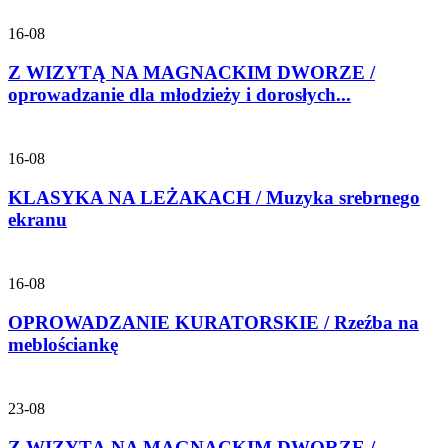
16-08
Z WIZYTĄ NA MAGNACKIM DWORZE /
oprowadzanie dla młodzieży i dorosłych...
16-08
KLASYKA NA LEŻAKACH / Muzyka srebrnego
ekranu
16-08
OPROWADZANIE KURATORSKIE / Rzeźba na
meblościankę
23-08
Z WIZYTĄ NA MAGNACKIM DWORZE /