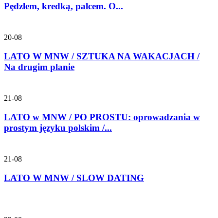
Pędzlem, kredką, palcem. O...
20-08
LATO W MNW / SZTUKA NA WAKACJACH /
Na drugim planie
21-08
LATO w MNW / PO PROSTU: oprowadzania w
prostym języku polskim /...
21-08
LATO W MNW / SLOW DATING