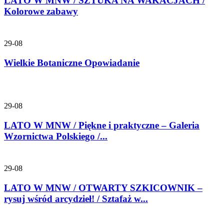
LATO W MNW / SZTUKA NA WAKACJACH /
Kolorowe zabawy
29-08
Wielkie Botaniczne Opowiadanie
29-08
LATO W MNW / Piękne i praktyczne – Galeria
Wzornictwa Polskiego /...
29-08
LATO W MNW / OTWARTY SZKICOWNIK –
rysuj wśród arcydzieł! / Sztafaż w...