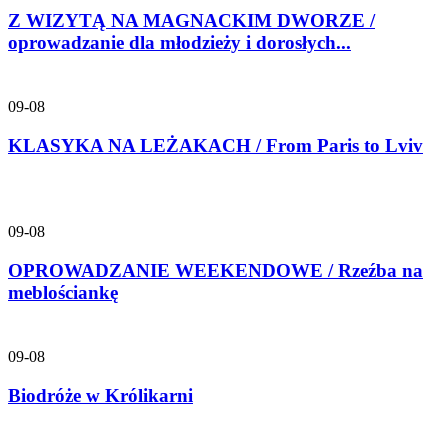
Z WIZYTĄ NA MAGNACKIM DWORZE /
oprowadzanie dla młodzieży i dorosłych...
09-08
KLASYKA NA LEŻAKACH / From Paris to Lviv
09-08
OPROWADZANIE WEEKENDOWE / Rzeźba na
meblościankę
09-08
Biodróże w Królikarni