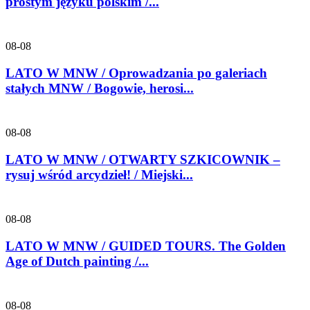
prostym języku polskim /...
08-08
LATO W MNW / Oprowadzania po galeriach
stałych MNW / Bogowie, herosi...
08-08
LATO W MNW / OTWARTY SZKICOWNIK –
rysuj wśród arcydzieł! / Miejski...
08-08
LATO W MNW / GUIDED TOURS. The Golden
Age of Dutch painting /...
08-08