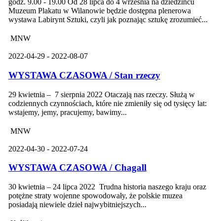
godz. 9.00 - 19.00 Od 28 lipca do 4 września na dziedzińcu
Muzeum Plakatu w Wilanowie będzie dostępna plenerowa
wystawa Labirynt Sztuki, czyli jak poznając sztukę zrozumieć...
MNW
2022-04-29 - 2022-08-07
WYSTAWA CZASOWA / Stan rzeczy
29 kwietnia – 7 sierpnia 2022 Otaczają nas rzeczy. Służą w
codziennych czynnościach, które nie zmieniły się od tysięcy lat:
wstajemy, jemy, pracujemy, bawimy...
MNW
2022-04-30 - 2022-07-24
WYSTAWA CZASOWA / Chagall
30 kwietnia – 24 lipca 2022 Trudna historia naszego kraju oraz
potężne straty wojenne spowodowały, że polskie muzea
posiadają niewiele dzieł najwybitniejszych...