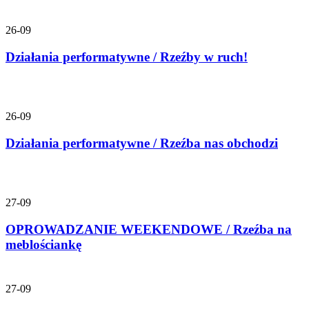
26-09
Działania performatywne / Rzeźby w ruch!
26-09
Działania performatywne / Rzeźba nas obchodzi
27-09
OPROWADZANIE WEEKENDOWE / Rzeźba na
meblościankę
27-09