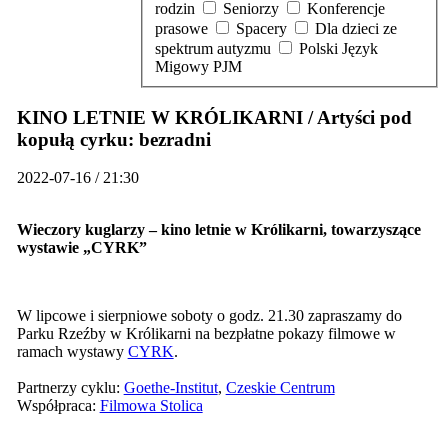
rodzin
Seniorzy
Konferencje
prasowe
Spacery
Dla dzieci ze
spektrum autyzmu
Polski Język
Migowy PJM
KINO LETNIE W KRÓLIKARNI / Artyści pod
kopułą cyrku: bezradni
2022-07-16 / 21:30
Wieczory kuglarzy – kino letnie w Królikarni, towarzyszące
wystawie „CYRK”
W lipcowe i sierpniowe soboty o godz. 21.30 zapraszamy do
Parku Rzeźby w Królikarni na bezpłatne pokazy filmowe w
ramach wystawy
CYRK
.
Partnerzy cyklu:
Goethe-Institut
,
Czeskie Centrum
Współpraca:
Filmowa Stolica