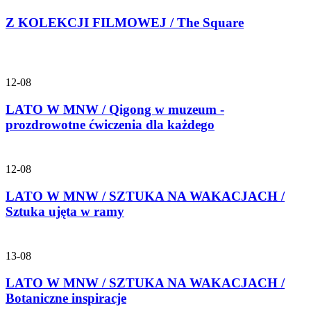
Z KOLEKCJI FILMOWEJ / The Square
12-08
LATO W MNW / Qigong w muzeum -
prozdrowotne ćwiczenia dla każdego
12-08
LATO W MNW / SZTUKA NA WAKACJACH /
Sztuka ujęta w ramy
13-08
LATO W MNW / SZTUKA NA WAKACJACH /
Botaniczne inspiracje