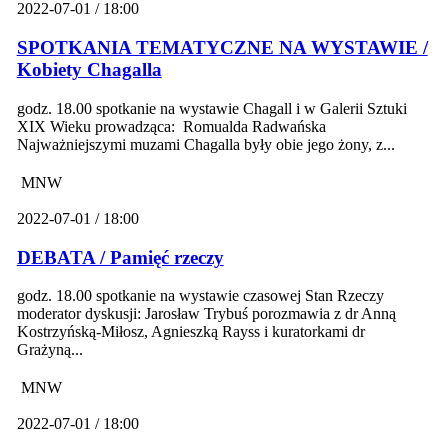
2022-07-01 / 18:00
SPOTKANIA TEMATYCZNE NA WYSTAWIE /
Kobiety Chagalla
godz. 18.00 spotkanie na wystawie Chagall i w Galerii Sztuki
XIX Wieku prowadząca: Romualda Radwańska
Najważniejszymi muzami Chagalla były obie jego żony, z...
MNW
2022-07-01 / 18:00
DEBATA / Pamięć rzeczy
godz. 18.00 spotkanie na wystawie czasowej Stan Rzeczy
moderator dyskusji: Jarosław Trybuś porozmawia z dr Anną
Kostrzyńską-Miłosz, Agnieszką Rayss i kuratorkami dr
Grażyną...
MNW
2022-07-01 / 18:00