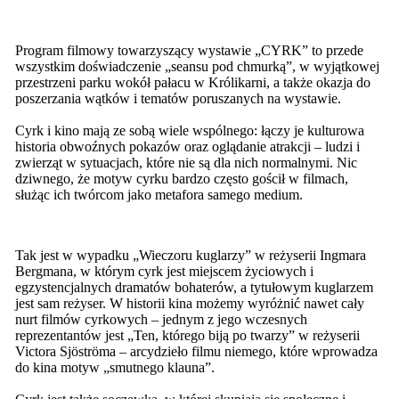
Program filmowy towarzyszący wystawie „CYRK” to przede
wszystkim doświadczenie „seansu pod chmurką”, w wyjątkowej
przestrzeni parku wokół pałacu w Królikarni, a także okazja do
poszerzania wątków i tematów poruszanych na wystawie.
Cyrk i kino mają ze sobą wiele wspólnego: łączy je kulturowa
historia obwoźnych pokazów oraz oglądanie atrakcji – ludzi i
zwierząt w sytuacjach, które nie są dla nich normalnymi. Nic
dziwnego, że motyw cyrku bardzo często gościł w filmach,
służąc ich twórcom jako metafora samego medium.
Tak jest w wypadku „Wieczoru kuglarzy” w reżyserii Ingmara
Bergmana, w którym cyrk jest miejscem życiowych i
egzystencjalnych dramatów bohaterów, a tytułowym kuglarzem
jest sam reżyser. W historii kina możemy wyróżnić nawet cały
nurt filmów cyrkowych – jednym z jego wczesnych
reprezentantów jest „Ten, którego biją po twarzy” w reżyserii
Victora Sjöströma – arcydzieło filmu niemego, które wprowadza
do kina motyw „smutnego klauna”.