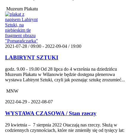
Muzeum Plakatu
2021-07-28 / 09:00 - 2022-09-04 / 19:00
LABIRYNT SZTUKI
godz. 9.00 - 19.00 Od 28 lipca do 4 września na dziedzińcu
Muzeum Plakatu w Wilanowie będzie dostępna plenerowa
wystawa Labirynt Sztuki, czyli jak poznając sztukę zrozumieć...
MNW
2022-04-29 - 2022-08-07
WYSTAWA CZASOWA / Stan rzeczy
29 kwietnia – 7 sierpnia 2022 Otaczają nas rzeczy. Służą w
codziennych czynnościach, które nie zmieniły się od tysięcy lat: