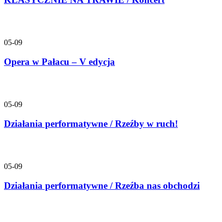
05-09
Opera w Pałacu – V edycja
05-09
Działania performatywne / Rzeźby w ruch!
05-09
Działania performatywne / Rzeźba nas obchodzi