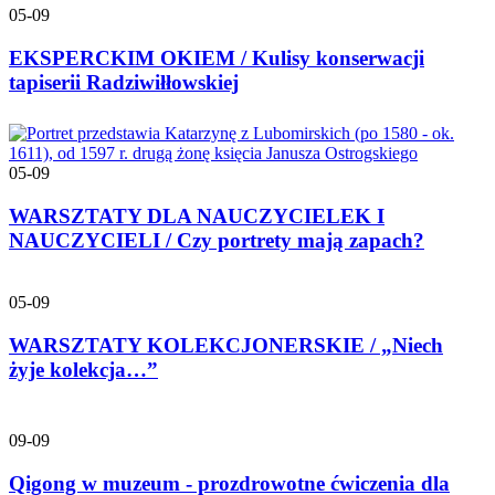
05-09
EKSPERCKIM OKIEM / Kulisy konserwacji
tapiserii Radziwiłłowskiej
05-09
WARSZTATY DLA NAUCZYCIELEK I
NAUCZYCIELI / Czy portrety mają zapach?
05-09
WARSZTATY KOLEKCJONERSKIE / „Niech
żyje kolekcja…”
09-09
Qigong w muzeum - prozdrowotne ćwiczenia dla