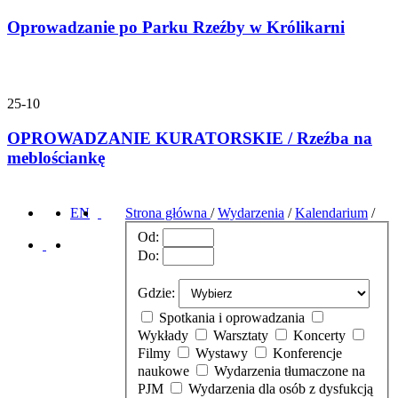
Oprowadzanie po Parku Rzeźby w Królikarni
25-10
OPROWADZANIE KURATORSKIE / Rzeźba na
meblościankę
EN
Strona główna
/
Wydarzenia
/
Kalendarium
/
Od:
Do:
Gdzie:
Spotkania i oprowadzania
Wykłady
Warsztaty
Koncerty
Filmy
Wystawy
Konferencje
naukowe
Wydarzenia tłumaczone na
PJM
Wydarzenia dla osób z dysfukcją