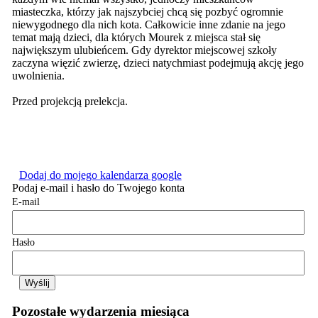
miasteczka, którzy jak najszybciej chcą się pozbyć ogromnie
niewygodnego dla nich kota. Całkowicie inne zdanie na jego
temat mają dzieci, dla których Mourek z miejsca stał się
największym ulubieńcem. Gdy dyrektor miejscowej szkoły
zaczyna więzić zwierzę, dzieci natychmiast podejmują akcję jego
uwolnienia.
Przed projekcją prelekcja.
Dodaj do mojego kalendarza google
Podaj e-mail i hasło do Twojego konta
E-mail
Hasło
Pozostałe wydarzenia miesiąca