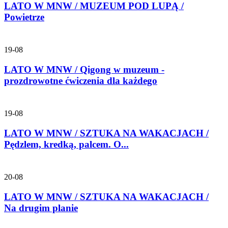
LATO W MNW / MUZEUM POD LUPĄ /
Powietrze
19-08
LATO W MNW / Qigong w muzeum -
prozdrowotne ćwiczenia dla każdego
19-08
LATO W MNW / SZTUKA NA WAKACJACH /
Pędzlem, kredką, palcem. O...
20-08
LATO W MNW / SZTUKA NA WAKACJACH /
Na drugim planie