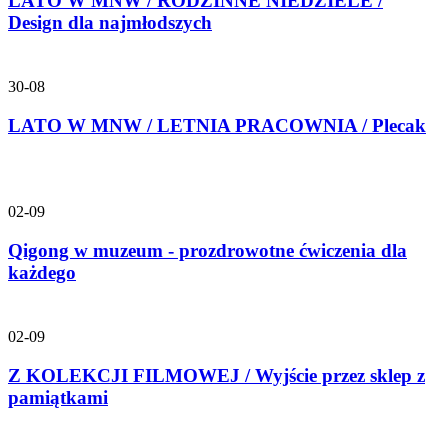
LATO W MNW / RODZINNE NIEDZIELE /
Design dla najmłodszych
30-08
LATO W MNW / LETNIA PRACOWNIA / Plecak
02-09
Qigong w muzeum - prozdrowotne ćwiczenia dla
każdego
02-09
Z KOLEKCJI FILMOWEJ / Wyjście przez sklep z
pamiątkami