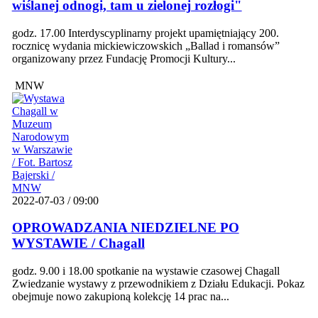
wiślanej odnogi, tam u zielonej rozłogi"
godz. 17.00 Interdyscyplinarny projekt upamiętniający 200.
rocznicę wydania mickiewiczowskich „Ballad i romansów”
organizowany przez Fundację Promocji Kultury...
MNW
2022-07-03 / 09:00
OPROWADZANIA NIEDZIELNE PO
WYSTAWIE / Chagall
godz. 9.00 i 18.00 spotkanie na wystawie czasowej Chagall
Zwiedzanie wystawy z przewodnikiem z Działu Edukacji. Pokaz
obejmuje nowo zakupioną kolekcję 14 prac na...