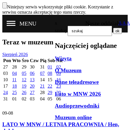
Niniejszy serwis wykorzystuje pliki cookie. Korzystanie z
serwisu oznacza akceptację tego stanu rzeczy.
Nasze oddziały
MENU
x
A
A
A
szukaj
Teraz w muzeum
Najczęściej oglądane
Sierpień 2026
Wizyta
Pon
Wto
Śro
Czw
Pią
Sob
Nie
27
28
29
30
31
01
02
O Muzeum
03
04
05
06
07
08
09
10
11
12
13
14
15
16
Dane teleadresowe
17
18
19
20
21
22
23
24
25
26
27
28
29
30
Lato w MNW 2026
31
01
02
03
04
05
06
Audioprzewodniki
09-08
Muzeum online
LATO W MNW / LETNIA PRACOWNIA / Hen,