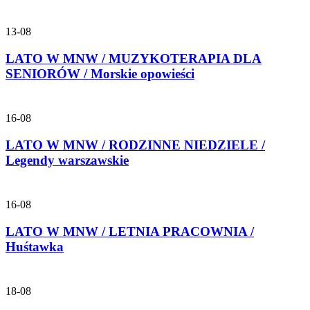
13-08
LATO W MNW / MUZYKOTERAPIA DLA
SENIORÓW / Morskie opowieści
16-08
LATO W MNW / RODZINNE NIEDZIELE /
Legendy warszawskie
16-08
LATO W MNW / LETNIA PRACOWNIA /
Huśtawka
18-08