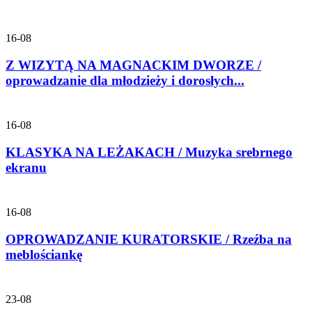
16-08
Z WIZYTĄ NA MAGNACKIM DWORZE /
oprowadzanie dla młodzieży i dorosłych...
16-08
KLASYKA NA LEŻAKACH / Muzyka srebrnego
ekranu
16-08
OPROWADZANIE KURATORSKIE / Rzeźba na
meblościankę
23-08