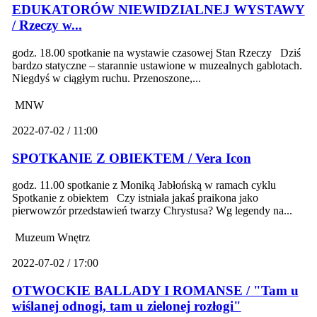
EDUKATORÓW NIEWIDZIALNEJ WYSTAWY
/ Rzeczy w...
godz. 18.00 spotkanie na wystawie czasowej Stan Rzeczy Dziś
bardzo statyczne – starannie ustawione w muzealnych gablotach.
Niegdyś w ciągłym ruchu. Przenoszone,...
MNW
2022-07-02 / 11:00
SPOTKANIE Z OBIEKTEM / Vera Icon
godz. 11.00 spotkanie z Moniką Jabłońską w ramach cyklu
Spotkanie z obiektem Czy istniała jakaś praikona jako
pierwowzór przedstawień twarzy Chrystusa? Wg legendy na...
Muzeum Wnętrz
2022-07-02 / 17:00
OTWOCKIE BALLADY I ROMANSE / "Tam u
wiślanej odnogi, tam u zielonej rozłogi"