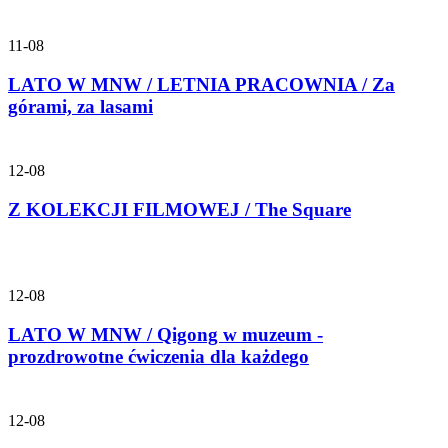
11-08
LATO W MNW / LETNIA PRACOWNIA / Za
górami, za lasami
12-08
Z KOLEKCJI FILMOWEJ / The Square
12-08
LATO W MNW / Qigong w muzeum -
prozdrowotne ćwiczenia dla każdego
12-08