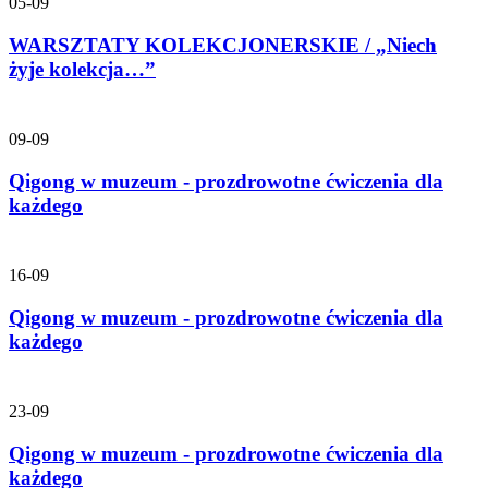
05-09
WARSZTATY KOLEKCJONERSKIE / „Niech
żyje kolekcja…”
09-09
Qigong w muzeum - prozdrowotne ćwiczenia dla
każdego
16-09
Qigong w muzeum - prozdrowotne ćwiczenia dla
każdego
23-09
Qigong w muzeum - prozdrowotne ćwiczenia dla
każdego