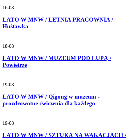
16-08
LATO W MNW / LETNIA PRACOWNIA /
Huśtawka
18-08
LATO W MNW / MUZEUM POD LUPĄ /
Powietrze
19-08
LATO W MNW / Qigong w muzeum -
prozdrowotne ćwiczenia dla każdego
19-08
LATO W MNW / SZTUKA NA WAKACJACH /