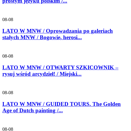
prostym języku polskim /...
08-08
LATO W MNW / Oprowadzania po galeriach
stałych MNW / Bogowie, herosi...
08-08
LATO W MNW / OTWARTY SZKICOWNIK –
rysuj wśród arcydzieł! / Miejski...
08-08
LATO W MNW / GUIDED TOURS. The Golden
Age of Dutch painting /...
08-08