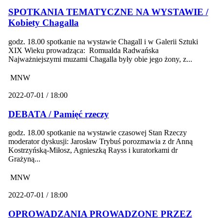
SPOTKANIA TEMATYCZNE NA WYSTAWIE /
Kobiety Chagalla
godz. 18.00 spotkanie na wystawie Chagall i w Galerii Sztuki
XIX Wieku prowadząca: Romualda Radwańska
Najważniejszymi muzami Chagalla były obie jego żony, z...
MNW
2022-07-01 / 18:00
DEBATA / Pamięć rzeczy
godz. 18.00 spotkanie na wystawie czasowej Stan Rzeczy
moderator dyskusji: Jarosław Trybuś porozmawia z dr Anną
Kostrzyńską-Miłosz, Agnieszką Rayss i kuratorkami dr
Grażyną...
MNW
2022-07-01 / 18:00
OPROWADZANIA PROWADZONE PRZEZ