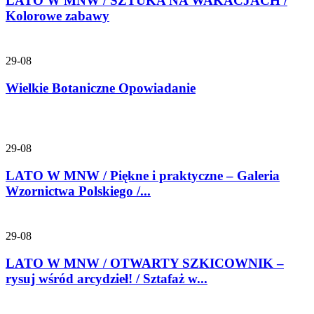
LATO W MNW / SZTUKA NA WAKACJACH /
Kolorowe zabawy
29-08
Wielkie Botaniczne Opowiadanie
29-08
LATO W MNW / Piękne i praktyczne – Galeria
Wzornictwa Polskiego /...
29-08
LATO W MNW / OTWARTY SZKICOWNIK –
rysuj wśród arcydzieł! / Sztafaż w...