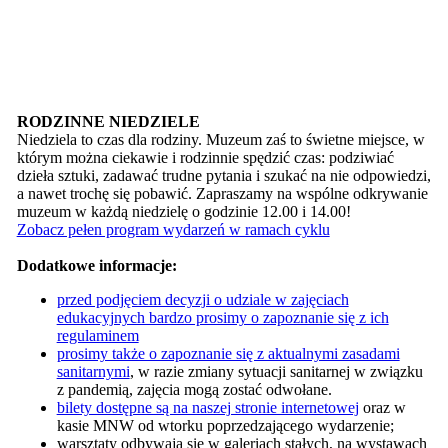
RODZINNE NIEDZIELE
Niedziela to czas dla rodziny. Muzeum zaś to świetne miejsce, w
którym można ciekawie i rodzinnie spędzić czas: podziwiać
dzieła sztuki, zadawać trudne pytania i szukać na nie odpowiedzi,
a nawet trochę się pobawić. Zapraszamy na wspólne odkrywanie
muzeum w każdą niedzielę o godzinie 12.00 i 14.00!
Zobacz pełen program wydarzeń w ramach cyklu
Dodatkowe informacje:
przed podjęciem decyzji o udziale w zajęciach
edukacyjnych bardzo prosimy o zapoznanie się z ich
regulaminem
prosimy także o zapoznanie się z aktualnymi zasadami
sanitarnymi
, w razie zmiany sytuacji sanitarnej w związku
z pandemią, zajęcia mogą zostać odwołane.
bilety dostępne są na naszej stronie internetowej
oraz w
kasie MNW od wtorku poprzedzającego wydarzenie;
warsztaty odbywają się w galeriach stałych, na wystawach