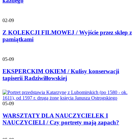
każdego
02-09
Z KOLEKCJI FILMOWEJ / Wyjście przez sklep z
pamiątkami
05-09
EKSPERCKIM OKIEM / Kulisy konserwacji
tapiserii Radziwiłłowskiej
05-09
WARSZTATY DLA NAUCZYCIELEK I
NAUCZYCIELI / Czy portrety mają zapach?