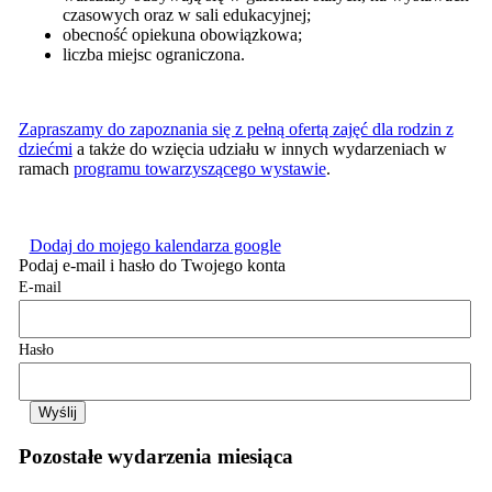
czasowych oraz w sali edukacyjnej;
obecność opiekuna obowiązkowa;
liczba miejsc ograniczona.
Zapraszamy do zapoznania się z pełną ofertą zajęć dla rodzin z
dziećmi
a także do wzięcia udziału w innych wydarzeniach w
ramach
programu towarzyszącego wystawie
.
Dodaj do mojego kalendarza google
Podaj e-mail i hasło do Twojego konta
E-mail
Hasło
Pozostałe wydarzenia miesiąca