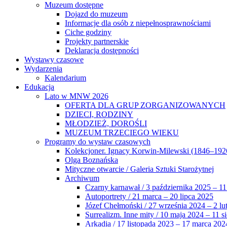
Muzeum dostępne
Dojazd do muzeum
Informacje dla osób z niepełnosprawnościami
Ciche godziny
Projekty partnerskie
Deklaracja dostępności
Wystawy czasowe
Wydarzenia
Kalendarium
Edukacja
Lato w MNW 2026
OFERTA DLA GRUP ZORGANIZOWANYCH
DZIECI, RODZINY
MŁODZIEŻ, DOROŚLI
MUZEUM TRZECIEGO WIEKU
Programy do wystaw czasowych
Kolekcjoner. Ignacy Korwin-Milewski (1846–192
Olga Boznańska
Mityczne otwarcie / Galeria Sztuki Starożytnej
Archiwum
Czarny karnawał / 3 października 2025 – 11
Autoportrety / 21 marca – 20 lipca 2025
Józef Chełmoński / 27 września 2024 – 2 lu
Surrealizm. Inne mity / 10 maja 2024 – 11 s
Arkadia / 17 listopada 2023 – 17 marca 202