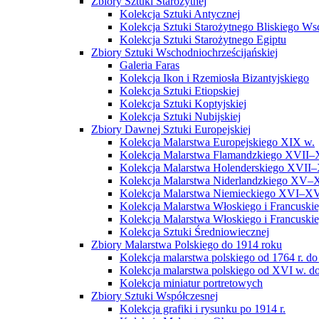
Zbiory Sztuki Starożytnej
Kolekcja Sztuki Antycznej
Kolekcja Sztuki Starożytnego Bliskiego W
Kolekcja Sztuki Starożytnego Egiptu
Zbiory Sztuki Wschodniochrześcijańskiej
Galeria Faras
Kolekcja Ikon i Rzemiosła Bizantyjskiego
Kolekcja Sztuki Etiopskiej
Kolekcja Sztuki Koptyjskiej
Kolekcja Sztuki Nubijskiej
Zbiory Dawnej Sztuki Europejskiej
Kolekcja Malarstwa Europejskiego XIX w.
Kolekcja Malarstwa Flamandzkiego XVII–
Kolekcja Malarstwa Holenderskiego XVII–
Kolekcja Malarstwa Niderlandzkiego XV–
Kolekcja Malarstwa Niemieckiego XVI–XV
Kolekcja Malarstwa Włoskiego i Francusk
Kolekcja Malarstwa Włoskiego i Francusk
Kolekcja Sztuki Średniowiecznej
Zbiory Malarstwa Polskiego do 1914 roku
Kolekcja malarstwa polskiego od 1764 r. do
Kolekcja malarstwa polskiego od XVI w. do
Kolekcja miniatur portretowych
Zbiory Sztuki Współczesnej
Kolekcja grafiki i rysunku po 1914 r.