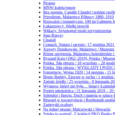
Picasso
MNW kolekcjonuje
Bez gorsetu. Camille Claudel i polskie rzeź
Przesilenie. Malarstwo Północy 1880–1910
Rozważni i romantyczni. 100 lat Gabinetu
Łukaszowcy. Wielki powrót
Witkacy. Sejsmograf epoki przyspieszenia
Stan Rzeczy
Chagall
Cranach. Natura i sacrum / 17 grudnia 2021
Xawery Dunikowski. Malarstwo / Muzeum 
Różne spojrzenia. Malarstwo holenderskie i
Ryszard Kaja (1962–2019). Polska / Muze
Polska. Siła obrazu / 18 września – 20 grud
Polska. Siła obrazu / WYKŁADY I POD
Fotorelacje. Wojna 1920 / 14 sierpnia - 15 l
Bruno Barbey. Zawsze w ruchu / 1 grudnia
Zatrute źródło / 25 września - 8 listopada 2
Wystawa, której nie było… Ignacy Łopieńs
Portret młodzieńca / 21 listopada 2019 – 20
Splendor i finezja. Duch i materia w sztuce 
Bruegel w towarzystwie i Rembrandt osobiś
Zamoyski ocalony
Na jednej strunie: Malczewski i Słowacki
Sztuka to wartość. Z kolekcji PKO Banku P