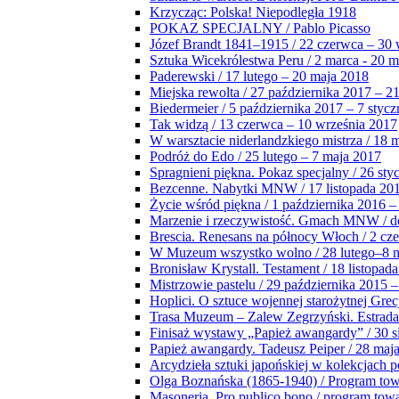
Krzycząc: Polska! Niepodległa 1918
POKAZ SPECJALNY / Pablo Picasso
Józef Brandt 1841–1915 / 22 czerwca – 30 
Sztuka Wicekrólestwa Peru / 2 marca - 20 
Paderewski / 17 lutego – 20 maja 2018
Miejska rewolta / 27 października 2017 – 2
Biedermeier / 5 października 2017 – 7 stycz
Tak widzą / 13 czerwca – 10 września 2017
W warsztacie niderlandzkiego mistrza / 18 
Podróż do Edo / 25 lutego – 7 maja 2017
Spragnieni piękna. Pokaz specjalny / 26 sty
Bezcenne. Nabytki MNW / 17 listopada 201
Życie wśród piękna / 1 października 2016 –
Marzenie i rzeczywistość. Gmach MNW / do
Brescia. Renesans na północy Włoch / 2 cz
W Muzeum wszystko wolno / 28 lutego–8 
Bronisław Krystall. Testament / 18 listopa
Mistrzowie pastelu / 29 października 2015 –
Hoplici. O sztuce wojennej starożytnej Grec
Trasa Muzeum – Zalew Zegrzyński. Estrada
Finisaż wystawy „Papież awangardy” / 30 s
Papież awangardy. Tadeusz Peiper / 28 maja
Arcydzieła sztuki japońskiej w kolekcjach p
Olga Boznańska (1865-1940) / Program to
Masoneria. Pro publico bono / program tow