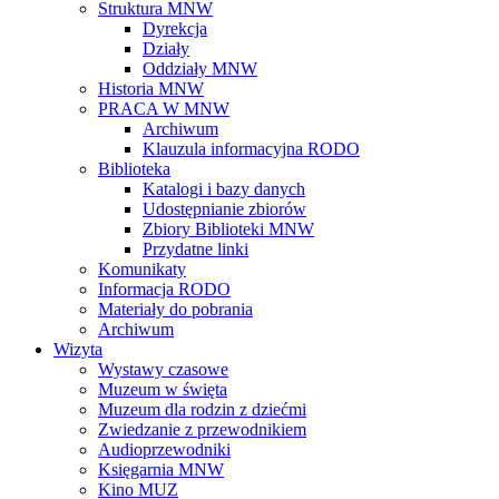
Struktura MNW
Dyrekcja
Działy
Oddziały MNW
Historia MNW
PRACA W MNW
Archiwum
Klauzula informacyjna RODO
Biblioteka
Katalogi i bazy danych
Udostępnianie zbiorów
Zbiory Biblioteki MNW
Przydatne linki
Komunikaty
Informacja RODO
Materiały do pobrania
Archiwum
Wizyta
Wystawy czasowe
Muzeum w święta
Muzeum dla rodzin z dziećmi
Zwiedzanie z przewodnikiem
Audioprzewodniki
Księgarnia MNW
Kino MUZ