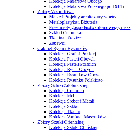
Kolekcja Malarstwa Obcego
Kolekcja Malarstwa Polskiego po 1914 r.
Zbiory Wzornictwa
Meble i Projekty architektury wnętrz
Metaloplastyka i Biżuteria
Przedmioty gospodarstwa domowego, maszy
Szkło i Ceramika
Tkanina i Odzież
Zabawki
Gabinet Rycin i Rysunków
Kolekcja Grafiki Polskiej
Kolekcja Pasteli Obcych
Kolekcja Pasteli Polskich
Kolekcja Rycin Obcych
Kolekcja Rysunków Obcych
Kolekcja Rysunku Polskiego
Zbiory Sztuki Zdobnicznej
Kolekcja Ceramiki
Kolekcja Mebli
Kolekcja Sreber i Metali
Kolekcja Szkła
Kolekcja Tkanin
Kolekcja Variów i Masoników
Zbiory Sztuki Orientalnej
Kolekcja Sztuki Chińskiej