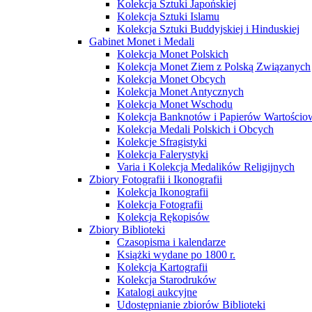
Kolekcja Sztuki Japońskiej
Kolekcja Sztuki Islamu
Kolekcja Sztuki Buddyjskiej i Hinduskiej
Gabinet Monet i Medali
Kolekcja Monet Polskich
Kolekcja Monet Ziem z Polską Związanych
Kolekcja Monet Obcych
Kolekcja Monet Antycznych
Kolekcja Monet Wschodu
Kolekcja Banknotów i Papierów Wartości
Kolekcja Medali Polskich i Obcych
Kolekcje Sfragistyki
Kolekcja Falerystyki
Varia i Kolekcja Medalików Religijnych
Zbiory Fotografii i Ikonografii
Kolekcja Ikonografii
Kolekcja Fotografii
Kolekcja Rękopisów
Zbiory Biblioteki
Czasopisma i kalendarze
Książki wydane po 1800 r.
Kolekcja Kartografii
Kolekcja Starodruków
Katalogi aukcyjne
Udostępnianie zbiorów Biblioteki