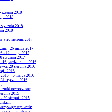
września 2018
maja 2018
1 stycznia 2018
nia 2018
maja-20 sierpnia 2017
cznia - 26 marca 2017
6 - 12 lutego 2017
 8 stycznia 2017
 16 października 2016
erwca-28 sierpnia 2016
maja 2016
da 2015 – 6 marca 2016
 31 stycznia 2016
ji
 sztuki nowoczesnej
ierpnia 2015
 - 30 sierpnia 2015
olskich
warzyszący wystawie
arzyszący wystawie