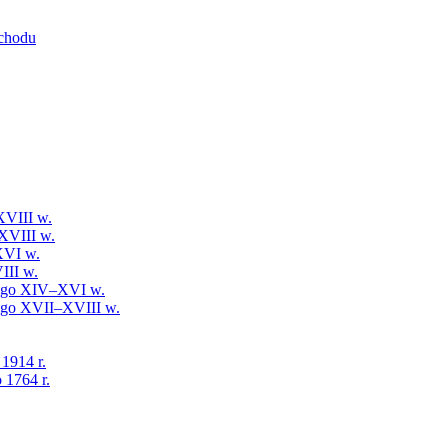
schodu
XVIII w.
XVIII w.
XVI w.
III w.
iego XIV–XVI w.
iego XVII–XVIII w.
 1914 r.
 1764 r.