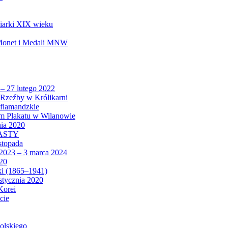
biarki XIX wieku
 Monet i Medali MNW
 – 27 lutego 2022
Rzeźby w Królikarni
 flamandzkie
um Plakatu w Wilanowie
nia 2020
CASTY
istopada
 2023 – 3 marca 2024
020
ki (1865–1941)
 stycznia 2020
Korei
cie
olskiego