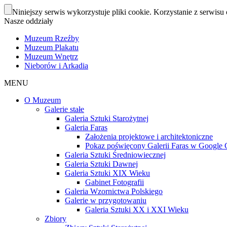
Niniejszy serwis wykorzystuje pliki cookie. Korzystanie z serwisu 
Nasze oddziały
Muzeum Rzeźby
Muzeum Plakatu
Muzeum Wnętrz
Nieborów i Arkadia
MENU
O Muzeum
Galerie stałe
Galeria Sztuki Starożytnej
Galeria Faras
Założenia projektowe i architektoniczne
Pokaz poświęcony Galerii Faras w Google Cu
Galeria Sztuki Średniowiecznej
Galeria Sztuki Dawnej
Galeria Sztuki XIX Wieku
Gabinet Fotografii
Galeria Wzornictwa Polskiego
Galerie w przygotowaniu
Galeria Sztuki XX i XXI Wieku
Zbiory