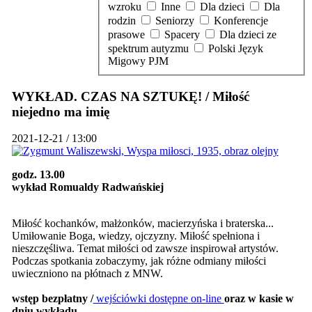
wzroku
Inne
Dla dzieci
Dla
rodzin
Seniorzy
Konferencje
prasowe
Spacery
Dla dzieci ze
spektrum autyzmu
Polski Język
Migowy PJM
WYKŁAD. CZAS NA SZTUKĘ! / Miłość
niejedno ma imię
2021-12-21 / 13:00
godz. 13.00
wykład Romualdy Radwańskiej
Miłość kochanków, małżonków, macierzyńska i braterska...
Umiłowanie Boga, wiedzy, ojczyzny. Miłość spełniona i
nieszczęśliwa. Temat miłości od zawsze inspirował artystów.
Podczas spotkania zobaczymy, jak różne odmiany miłości
uwieczniono na płótnach z MNW.
wstęp bezpłatny /
wejściówki dostępne on-line
oraz w kasie w
dniu wykładu