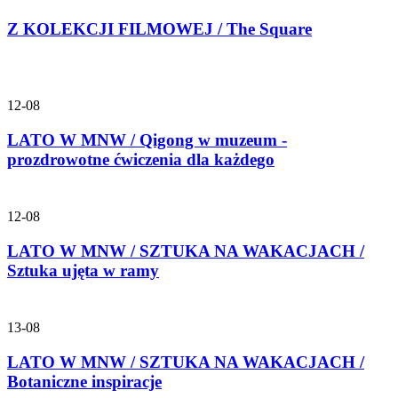
Z KOLEKCJI FILMOWEJ / The Square
12-08
LATO W MNW / Qigong w muzeum -
prozdrowotne ćwiczenia dla każdego
12-08
LATO W MNW / SZTUKA NA WAKACJACH /
Sztuka ujęta w ramy
13-08
LATO W MNW / SZTUKA NA WAKACJACH /
Botaniczne inspiracje