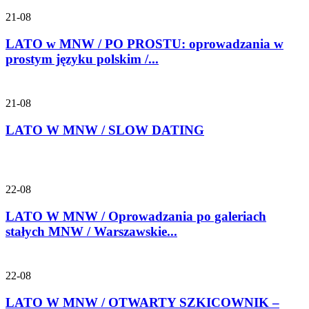
21-08
LATO w MNW / PO PROSTU: oprowadzania w
prostym języku polskim /...
21-08
LATO W MNW / SLOW DATING
22-08
LATO W MNW / Oprowadzania po galeriach
stałych MNW / Warszawskie...
22-08
LATO W MNW / OTWARTY SZKICOWNIK –