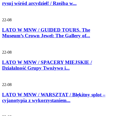
rysuj wśród arcydzieł! / Rzeźba w...
22-08
LATO W MNW / GUIDED TOURS. The
Museum’s Crown Jewel: The Gallery of...
22-08
LATO W MNW / SPACERY MIEJSKIE /
Działalność Grupy Twożywo i...
22-08
LATO W MNW / WARSZTAT / Błękitny splot –
cyjanotypia z wykorzystaniem...