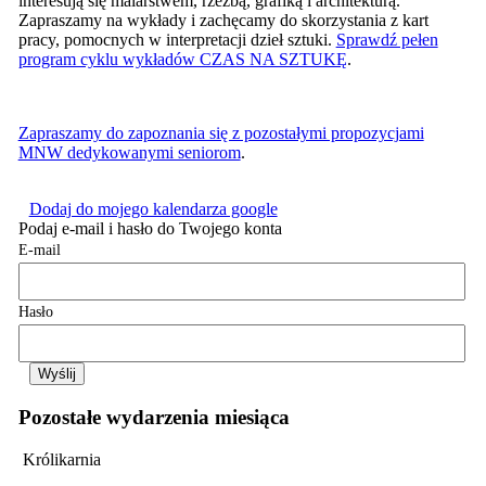
interesują się malarstwem, rzeźbą, grafiką i architekturą.
Zapraszamy na wykłady i zachęcamy do skorzystania z kart
pracy, pomocnych w interpretacji dzieł sztuki.
Sprawdź pełen
program cyklu wykładów CZAS NA SZTUKĘ
.
Zapraszamy do zapoznania się z pozostałymi propozycjami
MNW dedykowanymi seniorom
.
Dodaj do mojego kalendarza google
Podaj e-mail i hasło do Twojego konta
E-mail
Hasło
Pozostałe wydarzenia miesiąca
Królikarnia