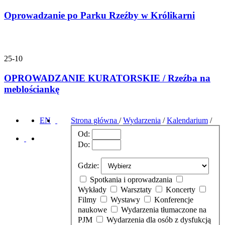
Oprowadzanie po Parku Rzeźby w Królikarni
25-10
OPROWADZANIE KURATORSKIE / Rzeźba na
meblościankę
EN
Strona główna
/
Wydarzenia
/
Kalendarium
/
Od:
Do:
Gdzie:
Spotkania i oprowadzania
Wykłady
Warsztaty
Koncerty
Filmy
Wystawy
Konferencje
naukowe
Wydarzenia tłumaczone na
PJM
Wydarzenia dla osób z dysfukcją