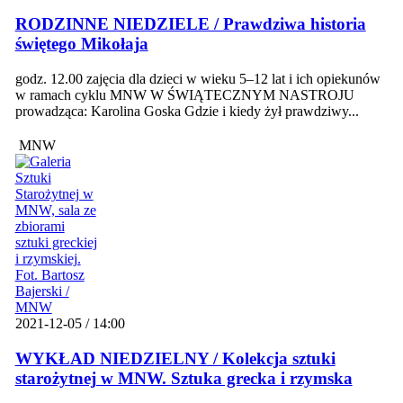
RODZINNE NIEDZIELE / Prawdziwa historia
świętego Mikołaja
godz. 12.00 zajęcia dla dzieci w wieku 5–12 lat i ich opiekunów
w ramach cyklu MNW W ŚWIĄTECZNYM NASTROJU
prowadząca: Karolina Goska Gdzie i kiedy żył prawdziwy...
MNW
2021-12-05 / 14:00
WYKŁAD NIEDZIELNY / Kolekcja sztuki
starożytnej w MNW. Sztuka grecka i rzymska