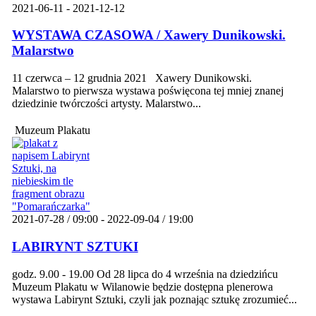
2021-06-11 - 2021-12-12
WYSTAWA CZASOWA / Xawery Dunikowski.
Malarstwo
11 czerwca – 12 grudnia 2021 Xawery Dunikowski.
Malarstwo to pierwsza wystawa poświęcona tej mniej znanej
dziedzinie twórczości artysty. Malarstwo...
Muzeum Plakatu
2021-07-28 / 09:00 - 2022-09-04 / 19:00
LABIRYNT SZTUKI
godz. 9.00 - 19.00 Od 28 lipca do 4 września na dziedzińcu
Muzeum Plakatu w Wilanowie będzie dostępna plenerowa
wystawa Labirynt Sztuki, czyli jak poznając sztukę zrozumieć...