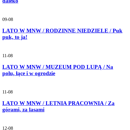
daleko
09-08
LATO W MNW / RODZINNE NIEDZIELE / Puk
puk, to ja!
11-08
LATO W MNW / MUZEUM POD LUPĄ / Na
polu, łące i w ogrodzie
11-08
LATO W MNW / LETNIA PRACOWNIA / Za
górami, za lasami
12-08