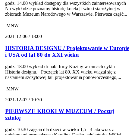
godz. 14.00 wykład dostępny dla wszystkich zainteresowanych
Na wykładzie poznamy historię kolekcji sztuki starożytnej w
zbiorach Muzeum Narodowego w Warszawie. Pierwsza część...
MNW
2021-12-06 / 18:00
HISTORIA DESIGNU / Projektowanie w Europie
i USA od lat 80 do XXI wieku
godz. 18.00 wykład dr hab. Irmy Koziny w ramach cyklu
Historia designu. Początek lat 80. XX wieku wiązał się z
nastaniem szczytowej fali projektowania ponowoczesnego,...
MNW
2021-12-07 / 10:30
PIERWSZE KROKI W MUZEUM / Poczuj
sztukę
godz. 10.30 zajęcia dla dzieci w wieku 1,5 –3 lata wraz z
opiekunami prowadząca: Karolina Goska, edukatorka MNW