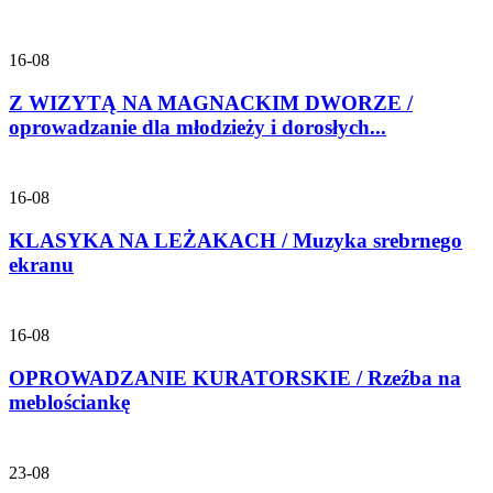
16-08
Z WIZYTĄ NA MAGNACKIM DWORZE /
oprowadzanie dla młodzieży i dorosłych...
16-08
KLASYKA NA LEŻAKACH / Muzyka srebrnego
ekranu
16-08
OPROWADZANIE KURATORSKIE / Rzeźba na
meblościankę
23-08