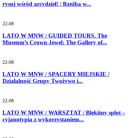
rysuj wśród arcydzieł! / Rzeźba w...
22-08
LATO W MNW / GUIDED TOURS. The
Museum’s Crown Jewel: The Gallery of...
22-08
LATO W MNW / SPACERY MIEJSKIE /
Działalność Grupy Twożywo i...
22-08
LATO W MNW / WARSZTAT / Błękitny splot –
cyjanotypia z wykorzystaniem...