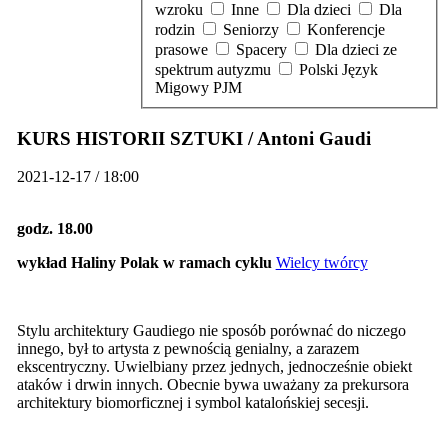
wzroku
Inne
Dla dzieci
Dla
rodzin
Seniorzy
Konferencje
prasowe
Spacery
Dla dzieci ze
spektrum autyzmu
Polski Język
Migowy PJM
KURS HISTORII SZTUKI / Antoni Gaudi
2021-12-17 / 18:00
godz. 18.00
wykład Haliny Polak
w ramach cyklu
Wielcy twórcy
Stylu architektury Gaudiego nie sposób porównać do niczego
innego, był to artysta z pewnością genialny, a zarazem
ekscentryczny. Uwielbiany przez jednych, jednocześnie obiekt
ataków i drwin innych. Obecnie bywa uważany za prekursora
architektury biomorficznej i symbol katalońskiej secesji.