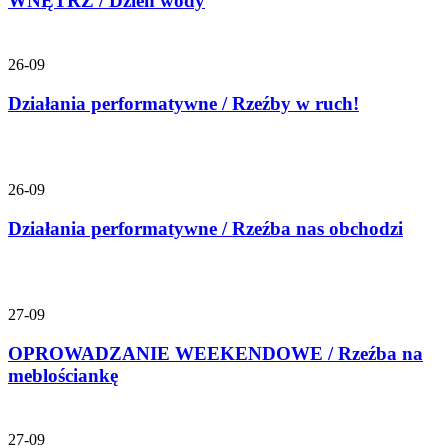
WNĘTRZ / Dzień wody
26-09
Działania performatywne / Rzeźby w ruch!
26-09
Działania performatywne / Rzeźba nas obchodzi
27-09
OPROWADZANIE WEEKENDOWE / Rzeźba na
meblościankę
27-09