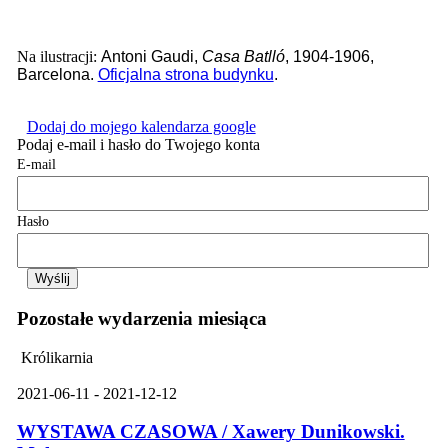
Na ilustracji:
Antoni Gaudi,
Casa Batlló
, 1904-1906,
Barcelona.
Oficjalna strona budynku
.
Dodaj do mojego kalendarza google
Podaj e-mail i hasło do Twojego konta
E-mail
Hasło
Pozostałe wydarzenia miesiąca
Królikarnia
2021-06-11 - 2021-12-12
WYSTAWA CZASOWA / Xawery Dunikowski.