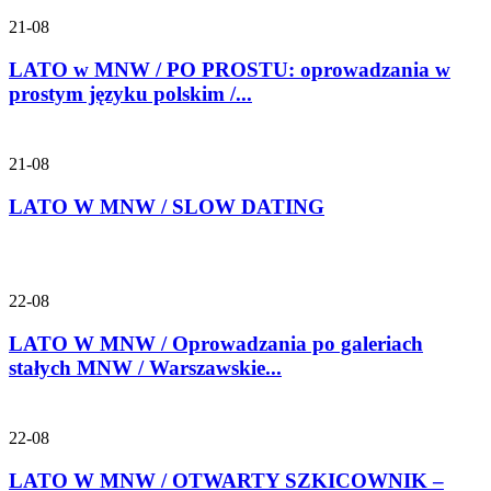
21-08
LATO w MNW / PO PROSTU: oprowadzania w
prostym języku polskim /...
21-08
LATO W MNW / SLOW DATING
22-08
LATO W MNW / Oprowadzania po galeriach
stałych MNW / Warszawskie...
22-08
LATO W MNW / OTWARTY SZKICOWNIK –