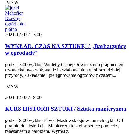
MNW
2021-12-07 / 13:00
WYKŁAD. CZAS NA SZTUKĘ! / „Barbarzyńcy
w ogrodach”
godz. 13.00 wykład Wioletty Cichej Odwiecznym pragnieniem
człowieka było wpływanie i kształtowanie krajobrazu dzikiej
przyrody. Zakładanie i pielęgnowanie ogrodów z czasem...
MNW
2021-12-07 / 18:00
KURS HISTORII SZTUKI / Sztuka manieryzmu
godz. 18.00 wykład Pawła Masłowskiego w ramach cyklu Od
piramid do abstrakcji Manieryzm to styl w sztuce pomiędzy
renesansem a barokiem, Wyrósł z...