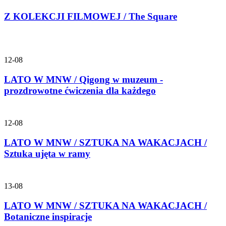
Z KOLEKCJI FILMOWEJ / The Square
12-08
LATO W MNW / Qigong w muzeum -
prozdrowotne ćwiczenia dla każdego
12-08
LATO W MNW / SZTUKA NA WAKACJACH /
Sztuka ujęta w ramy
13-08
LATO W MNW / SZTUKA NA WAKACJACH /
Botaniczne inspiracje