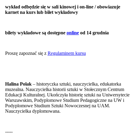
wykład odbędzie się w sali kinowej i on-line / obowiazuje
karnet na kurs lub bilet wykładowy
bilety
wykładowe są dostępne
online
od 14 grudnia
Proszę zapoznać się z
Regulaminem kursu
Halina Polak
– historyczka sztuki, nauczycielka, edukatorka
muzealna. Nauczycielka historii sztuki w Stołecznym Centrum
Edukacji Kulturalnej. Ukończyła historię sztuki na Uniwersytecie
Warszawskim, Podyplomowe Studium Pedagogiczne na UW i
Podyplomowe Studium Sztuki Nowoczesnej na UAM.
Nauczycielka dyplomowana.
-----