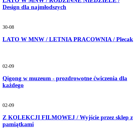
LATO W MNW / RODZINNE NIEDZIELE /
Design dla najmłodszych
30-08
LATO W MNW / LETNIA PRACOWNIA / Plecak
02-09
Qigong w muzeum - prozdrowotne ćwiczenia dla
każdego
02-09
Z KOLEKCJI FILMOWEJ / Wyjście przez sklep z
pamiątkami