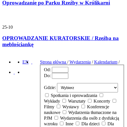
Oprowadzanie po Parku Rzeźby w Królikarni
25-10
OPROWADZANIE KURATORSKIE / Rzeźba na
meblościankę
EN
Strona główna
/
Wydarzenia
/
Kalendarium
/
Od:
Do:
Gdzie:
Spotkania i oprowadzania
Wykłady
Warsztaty
Koncerty
Filmy
Wystawy
Konferencje
naukowe
Wydarzenia tłumaczone na
PJM
Wydarzenia dla osób z dysfukcją
wzroku
Inne
Dla dzieci
Dla