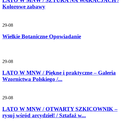
LATO W MNW / SZTUKA NA WAKACJACH /
Kolorowe zabawy
29-08
Wielkie Botaniczne Opowiadanie
29-08
LATO W MNW / Piękne i praktyczne – Galeria
Wzornictwa Polskiego /...
29-08
LATO W MNW / OTWARTY SZKICOWNIK –
rysuj wśród arcydzieł! / Sztafaż w...