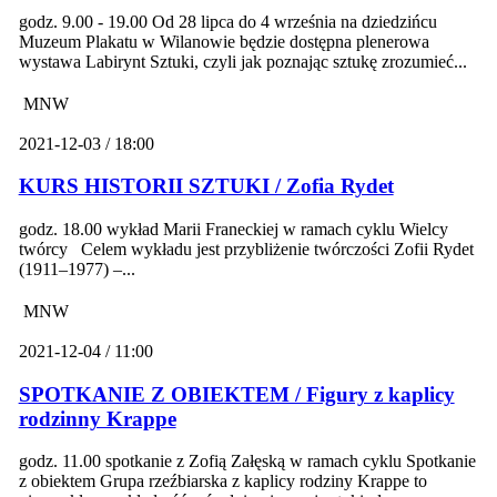
godz. 9.00 - 19.00 Od 28 lipca do 4 września na dziedzińcu
Muzeum Plakatu w Wilanowie będzie dostępna plenerowa
wystawa Labirynt Sztuki, czyli jak poznając sztukę zrozumieć...
MNW
2021-12-03 / 18:00
KURS HISTORII SZTUKI / Zofia Rydet
godz. 18.00 wykład Marii Franeckiej w ramach cyklu Wielcy
twórcy Celem wykładu jest przybliżenie twórczości Zofii Rydet
(1911–1977) –...
MNW
2021-12-04 / 11:00
SPOTKANIE Z OBIEKTEM / Figury z kaplicy
rodzinny Krappe
godz. 11.00 spotkanie z Zofią Załęską w ramach cyklu Spotkanie
z obiektem Grupa rzeźbiarska z kaplicy rodziny Krappe to