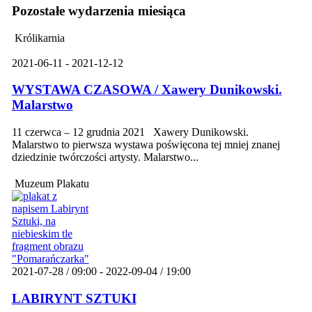
Pozostałe wydarzenia miesiąca
Królikarnia
2021-06-11 - 2021-12-12
WYSTAWA CZASOWA / Xawery Dunikowski.
Malarstwo
11 czerwca – 12 grudnia 2021 Xawery Dunikowski.
Malarstwo to pierwsza wystawa poświęcona tej mniej znanej
dziedzinie twórczości artysty. Malarstwo...
Muzeum Plakatu
2021-07-28 / 09:00 - 2022-09-04 / 19:00
LABIRYNT SZTUKI