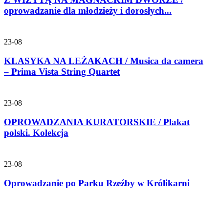
oprowadzanie dla młodzieży i dorosłych...
23-08
KLASYKA NA LEŻAKACH / Musica da camera
– Prima Vista String Quartet
23-08
OPROWADZANIA KURATORSKIE / Plakat
polski. Kolekcja
23-08
Oprowadzanie po Parku Rzeźby w Królikarni