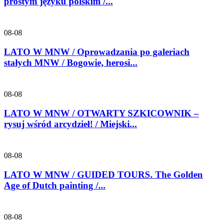
prostym języku polskim /...
08-08
LATO W MNW / Oprowadzania po galeriach
stałych MNW / Bogowie, herosi...
08-08
LATO W MNW / OTWARTY SZKICOWNIK –
rysuj wśród arcydzieł! / Miejski...
08-08
LATO W MNW / GUIDED TOURS. The Golden
Age of Dutch painting /...
08-08