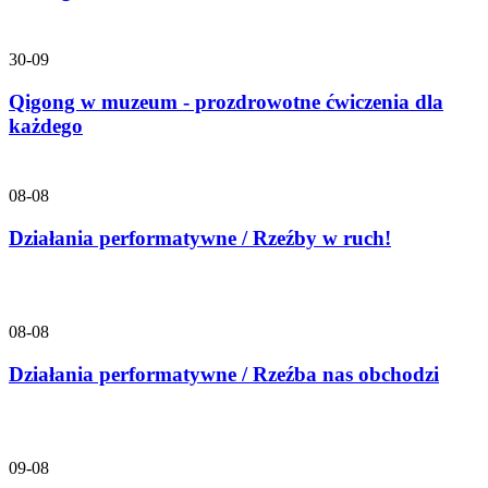
30-09
Qigong w muzeum - prozdrowotne ćwiczenia dla
każdego
08-08
Działania performatywne / Rzeźby w ruch!
08-08
Działania performatywne / Rzeźba nas obchodzi
09-08