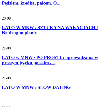
Pędzlem, kredką, palcem. O...
20-08
LATO W MNW / SZTUKA NA WAKACJACH /
Na drugim planie
21-08
LATO w MNW / PO PROSTU: oprowadzania w
prostym języku polskim /...
21-08
LATO W MNW / SLOW DATING