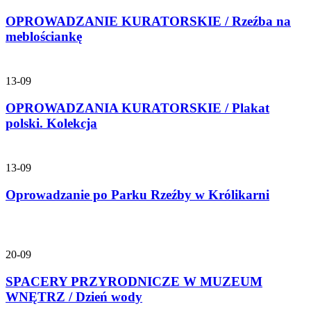
OPROWADZANIE KURATORSKIE / Rzeźba na
meblościankę
13-09
OPROWADZANIA KURATORSKIE / Plakat
polski. Kolekcja
13-09
Oprowadzanie po Parku Rzeźby w Królikarni
20-09
SPACERY PRZYRODNICZE W MUZEUM
WNĘTRZ / Dzień wody