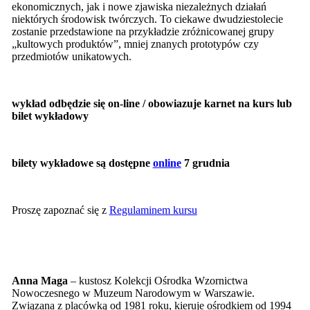
ekonomicznych, jak i nowe zjawiska niezależnych działań
niektórych środowisk twórczych. To ciekawe dwudziestolecie
zostanie przedstawione na przykładzie zróżnicowanej grupy
„kultowych produktów”, mniej znanych prototypów czy
przedmiotów unikatowych.
wykład odbędzie się on-line / obowiazuje karnet na kurs lub
bilet wykładowy
bilety
wykładowe są dostępne
online
7 grudnia
Proszę zapoznać się z
Regulaminem kursu
Anna Maga
– kustosz Kolekcji Ośrodka Wzornictwa
Nowoczesnego w Muzeum Narodowym w Warszawie.
Związana z placówką od 1981 roku, kieruje ośrodkiem od 1994