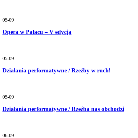
05-09
Opera w Pałacu – V edycja
05-09
Działania performatywne / Rzeźby w ruch!
05-09
Działania performatywne / Rzeźba nas obchodzi
06-09