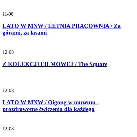
11-08
LATO W MNW / LETNIA PRACOWNIA / Za
górami, za lasami
12-08
Z KOLEKCJI FILMOWEJ / The Square
12-08
LATO W MNW / Qigong w muzeum -
prozdrowotne ćwiczenia dla każdego
12-08