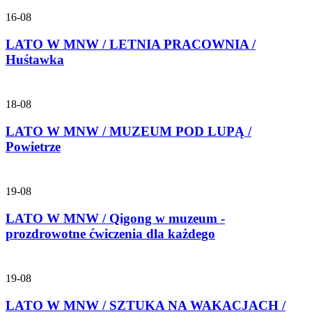
16-08
LATO W MNW / LETNIA PRACOWNIA /
Huśtawka
18-08
LATO W MNW / MUZEUM POD LUPĄ /
Powietrze
19-08
LATO W MNW / Qigong w muzeum -
prozdrowotne ćwiczenia dla każdego
19-08
LATO W MNW / SZTUKA NA WAKACJACH /