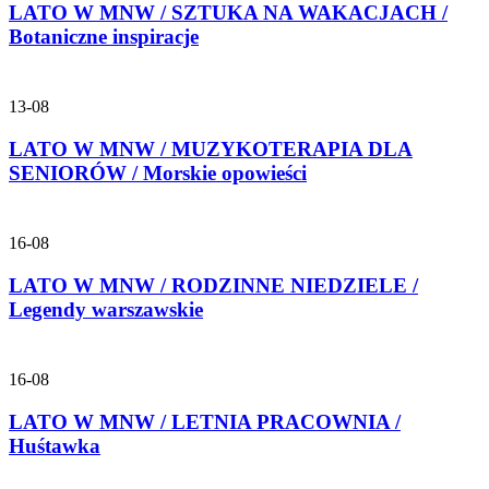
LATO W MNW / SZTUKA NA WAKACJACH /
Botaniczne inspiracje
13-08
LATO W MNW / MUZYKOTERAPIA DLA
SENIORÓW / Morskie opowieści
16-08
LATO W MNW / RODZINNE NIEDZIELE /
Legendy warszawskie
16-08
LATO W MNW / LETNIA PRACOWNIA /
Huśtawka