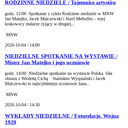
RODZINNE NIEDZIELE / Tajemnice artystów
godz. 12:00 Spotkanie z cyklu Rodzinne niedziele w MNW
Jan Matejko, Jacek Malczewski i Józef Mehoffer – trzej
krakowscy malarze żyjący w drugiej...
MNW
2020-10-04 / 14:00
NIEDZIELNE SPOTKANIE NA WYSTAWIE /
Mistrz Jan Matejko i jego uczniowie
godz. 14:00 Niedzielne spotkanie na wystawie Polska. Siła
obrazu z Wiolettą Cichą Stanisław Wyspiański i Jacek
Malczewski to najwybitniejsi uczniowie Jana...
MNW
2020-10-04 / 14:30
WYKŁADY NIEDZIELNE / Fotorelacje. Wojna
1920