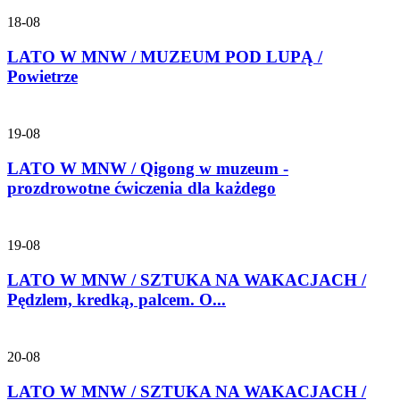
18-08
LATO W MNW / MUZEUM POD LUPĄ /
Powietrze
19-08
LATO W MNW / Qigong w muzeum -
prozdrowotne ćwiczenia dla każdego
19-08
LATO W MNW / SZTUKA NA WAKACJACH /
Pędzlem, kredką, palcem. O...
20-08
LATO W MNW / SZTUKA NA WAKACJACH /