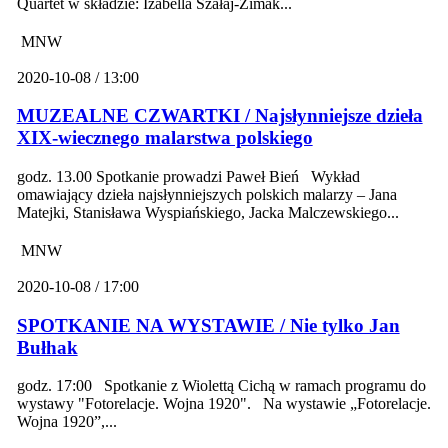
Quartet w składzie: Izabella Szałaj-Zimak...
MNW
2020-10-08 / 13:00
MUZEALNE CZWARTKI / Najsłynniejsze dzieła
XIX-wiecznego malarstwa polskiego
godz. 13.00 Spotkanie prowadzi Paweł Bień Wykład
omawiający dzieła najsłynniejszych polskich malarzy – Jana
Matejki, Stanisława Wyspiańskiego, Jacka Malczewskiego...
MNW
2020-10-08 / 17:00
SPOTKANIE NA WYSTAWIE / Nie tylko Jan
Bułhak
godz. 17:00 Spotkanie z Wiolettą Cichą w ramach programu do
wystawy "Fotorelacje. Wojna 1920". Na wystawie „Fotorelacje.
Wojna 1920”,...