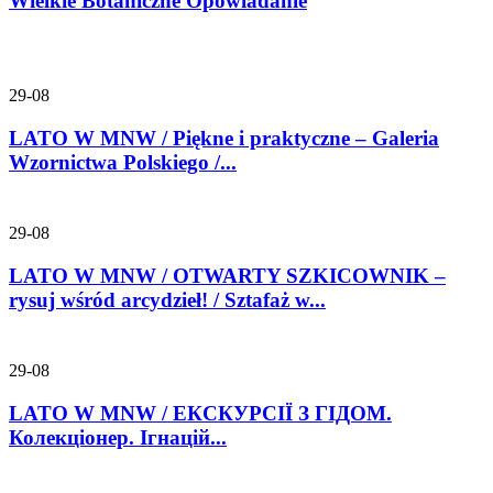
Wielkie Botaniczne Opowiadanie
29-08
LATO W MNW / Piękne i praktyczne – Galeria
Wzornictwa Polskiego /...
29-08
LATO W MNW / OTWARTY SZKICOWNIK –
rysuj wśród arcydzieł! / Sztafaż w...
29-08
LATO W MNW / ЕКСКУРСІЇ З ГІДОМ.
Колекціонер. Ігнацій...