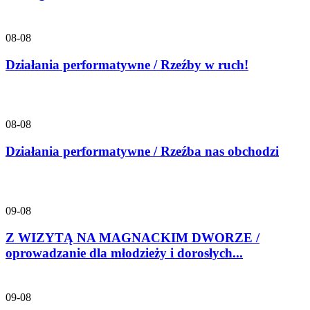
08-08
Działania performatywne / Rzeźby w ruch!
08-08
Działania performatywne / Rzeźba nas obchodzi
09-08
Z WIZYTĄ NA MAGNACKIM DWORZE /
oprowadzanie dla młodzieży i dorosłych...
09-08