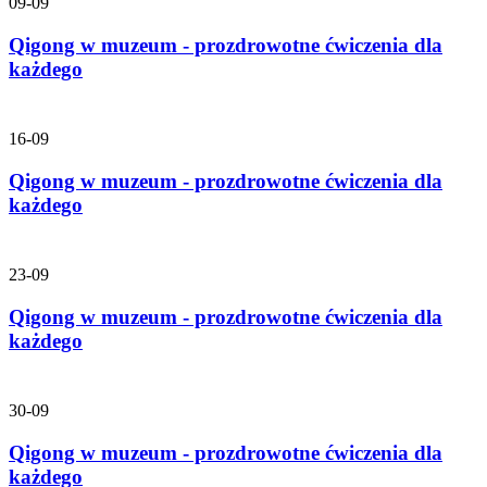
09-09
Qigong w muzeum - prozdrowotne ćwiczenia dla
każdego
16-09
Qigong w muzeum - prozdrowotne ćwiczenia dla
każdego
23-09
Qigong w muzeum - prozdrowotne ćwiczenia dla
każdego
30-09
Qigong w muzeum - prozdrowotne ćwiczenia dla
każdego