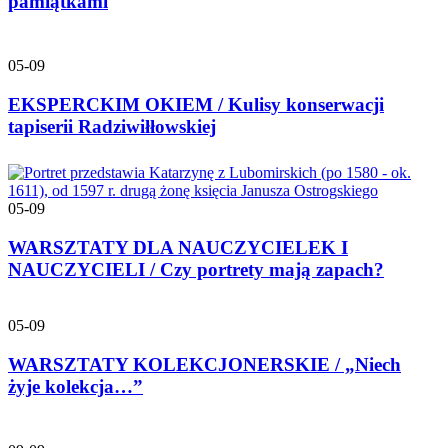
pamiątkami
05-09
EKSPERCKIM OKIEM / Kulisy konserwacji
tapiserii Radziwiłłowskiej
05-09
WARSZTATY DLA NAUCZYCIELEK I
NAUCZYCIELI / Czy portrety mają zapach?
05-09
WARSZTATY KOLEKCJONERSKIE / „Niech
żyje kolekcja…”