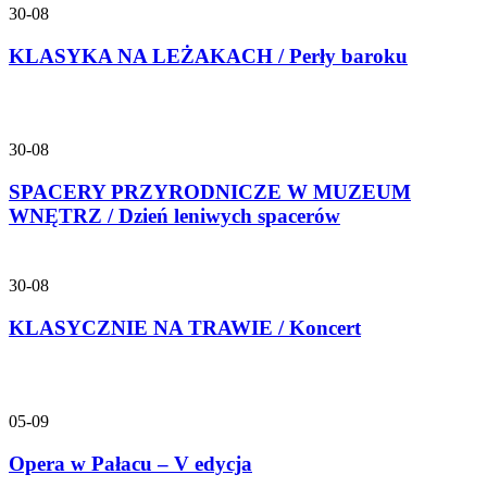
30-08
KLASYKA NA LEŻAKACH / Perły baroku
30-08
SPACERY PRZYRODNICZE W MUZEUM
WNĘTRZ / Dzień leniwych spacerów
30-08
KLASYCZNIE NA TRAWIE / Koncert
05-09
Opera w Pałacu – V edycja