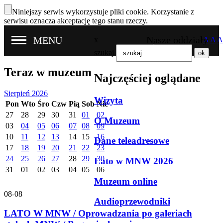
Niniejszy serwis wykorzystuje pliki cookie. Korzystanie z
serwisu oznacza akceptację tego stanu rzeczy.
Nasze oddziały
MENU
x
A
A
A
szukaj
Teraz w muzeum
Najczęściej oglądane
Sierpień 2026
Wizyta
Pon
Wto
Śro
Czw
Pią
Sob
Nie
27
28
29
30
31
01
02
O Muzeum
03
04
05
06
07
08
09
10
11
12
13
14
15
16
Dane teleadresowe
17
18
19
20
21
22
23
24
25
26
27
28
29
30
Lato w MNW 2026
31
01
02
03
04
05
06
Muzeum online
08-08
Audioprzewodniki
LATO W MNW / Oprowadzania po galeriach