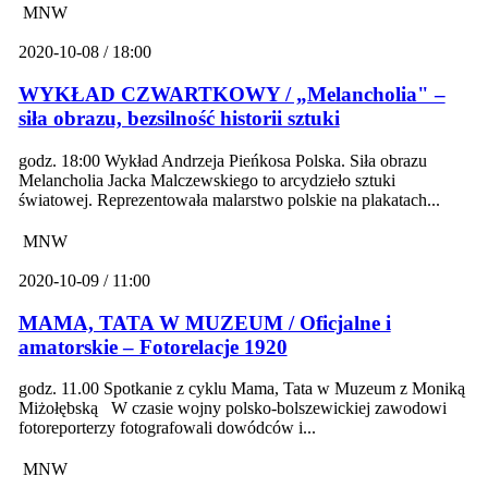
MNW
2020-10-08 / 18:00
WYKŁAD CZWARTKOWY / „Melancholia" –
siła obrazu, bezsilność historii sztuki
godz. 18:00 Wykład Andrzeja Pieńkosa Polska. Siła obrazu
Melancholia Jacka Malczewskiego to arcydzieło sztuki
światowej. Reprezentowała malarstwo polskie na plakatach...
MNW
2020-10-09 / 11:00
MAMA, TATA W MUZEUM / Oficjalne i
amatorskie – Fotorelacje 1920
godz. 11.00 Spotkanie z cyklu Mama, Tata w Muzeum z Moniką
Miżołębską W czasie wojny polsko-bolszewickiej zawodowi
fotoreporterzy fotografowali dowódców i...
MNW