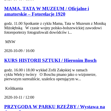
MAMA, TATA W MUZEUM / Oficjalne i
amatorskie – Fotorelacje 1920
godz. 11.00 Spotkanie z cyklu Mama, Tata w Muzeum z Moniką
Miżołębską W czasie wojny polsko-bolszewickiej zawodowi
fotoreporterzy fotografowali dowódców i...
MNW
2020-10-09 / 16:00
KURS HISTORII SZTUKI / Hieronim Bosch
godz. 16.00 i 18.00 wykład Zofii Załęskiej w ramach
cyklu Wielcy twórcy O Boschu pisano jako o wizjonerze,
pierwszym surrealiście, szaleńcu operującym w...
Królikarnia
2020-10-11 / 12:00
PRZYGODA W PARKU RZEŹBY / Wystawa na