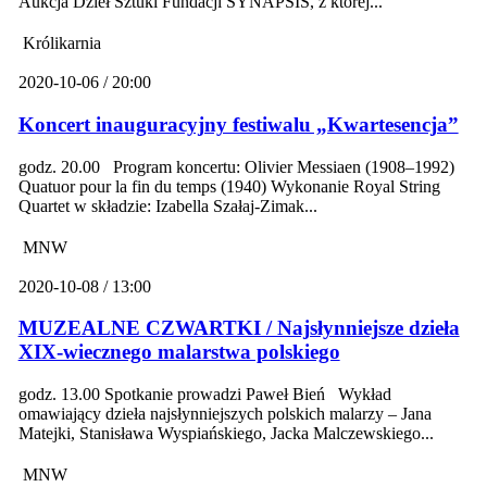
Aukcja Dzieł Sztuki Fundacji SYNAPSIS, z której...
Królikarnia
2020-10-06 / 20:00
Koncert inauguracyjny festiwalu „Kwartesencja”
godz. 20.00 Program koncertu: Olivier Messiaen (1908–1992)
Quatuor pour la fin du temps (1940) Wykonanie Royal String
Quartet w składzie: Izabella Szałaj-Zimak...
MNW
2020-10-08 / 13:00
MUZEALNE CZWARTKI / Najsłynniejsze dzieła
XIX-wiecznego malarstwa polskiego
godz. 13.00 Spotkanie prowadzi Paweł Bień Wykład
omawiający dzieła najsłynniejszych polskich malarzy – Jana
Matejki, Stanisława Wyspiańskiego, Jacka Malczewskiego...
MNW