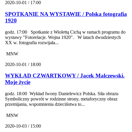
2020-10-01 / 17:00
SPOTKANIE NA WYSTAWIE / Polska fotografia
1920
godz. 17:00 Spotkanie z Wiolettą Cichą w ramach programu do
wystawy "Fotorelacje. Wojna 1920". W latach dwudziestych
XX w. fotografia rozwijała...
MNW
2020-10-01 / 18:00
WYKŁAD CZWARTKOWY / Jacek Malczewski.
Moje życie
godz. 18:00 Wykład Iwony Danielewicz Polska. Siła obrazu
Symboliczny powrót w rodzinne strony, metaforyczny obraz
przemijania, wspomnienia dzieciństwa to...
MNW
2020-10-03 / 15:00