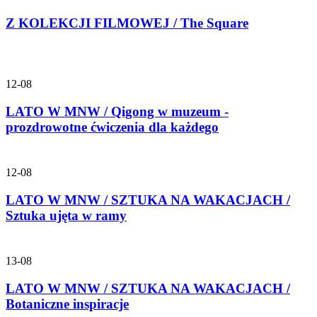
Z KOLEKCJI FILMOWEJ / The Square
12-08
LATO W MNW / Qigong w muzeum -
prozdrowotne ćwiczenia dla każdego
12-08
LATO W MNW / SZTUKA NA WAKACJACH /
Sztuka ujęta w ramy
13-08
LATO W MNW / SZTUKA NA WAKACJACH /
Botaniczne inspiracje