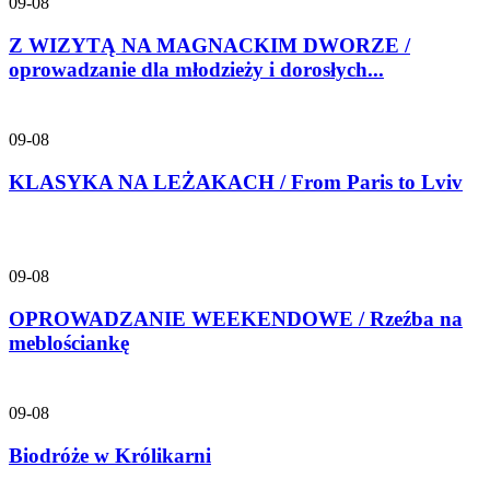
09-08
Z WIZYTĄ NA MAGNACKIM DWORZE /
oprowadzanie dla młodzieży i dorosłych...
09-08
KLASYKA NA LEŻAKACH / From Paris to Lviv
09-08
OPROWADZANIE WEEKENDOWE / Rzeźba na
meblościankę
09-08
Biodróże w Królikarni