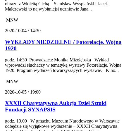
obrazu z Wiolettą Cichą Stanisław Wyspiański i Jacek
Malczewski to najwybitniejsi uczniowie Jana...
MNW
2020-10-04 / 14:30
WYKŁADY NIEDZIELNE / Fotorelacje. Wojna
1920
godz. 14:30 Prowadząca: Monika Miżołębska Wykład
wprowadzi słuchaczy w tematykę wystawy Fotorelacje. Wojna
1920. Program wydarzeń towarzyszących wystawie. Kino...
MNW
2020-10-05 / 19:00
XXXII Charytatywna Aukcja Dzieł Sztuki
Fundacji SYNAPSIS
godz. 19.00 W gmachu Muzeum Narodowego w Warszawie
odbędzie się wyjątkowe wydarzenie – XXXII Charytatywna