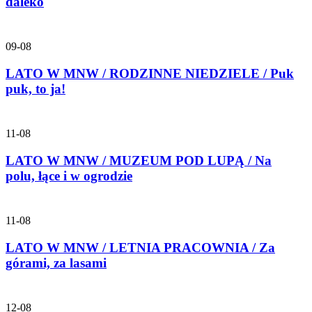
daleko
09-08
LATO W MNW / RODZINNE NIEDZIELE / Puk
puk, to ja!
11-08
LATO W MNW / MUZEUM POD LUPĄ / Na
polu, łące i w ogrodzie
11-08
LATO W MNW / LETNIA PRACOWNIA / Za
górami, za lasami
12-08