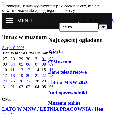
Niniejszy serwis wykorzystuje pliki cookie. Korzystanie z
serwisu oznacza akceptację tego stanu rzeczy.
Nasze oddziały
MENU
x
A
A
A
szukaj
Teraz w muzeum
Najczęściej oglądane
Sierpień 2026
Wizyta
Pon
Wto
Śro
Czw
Pią
Sob
Nie
27
28
29
30
31
01
02
O Muzeum
03
04
05
06
07
08
09
10
11
12
13
14
15
16
Dane teleadresowe
17
18
19
20
21
22
23
24
25
26
27
28
29
30
Lato w MNW 2026
31
01
02
03
04
05
06
Audioprzewodniki
09-08
Muzeum online
LATO W MNW / LETNIA PRACOWNIA / Hen,