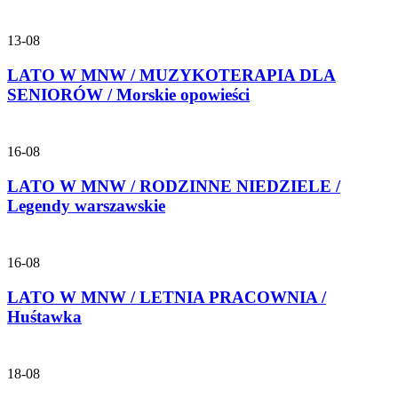
13-08
LATO W MNW / MUZYKOTERAPIA DLA
SENIORÓW / Morskie opowieści
16-08
LATO W MNW / RODZINNE NIEDZIELE /
Legendy warszawskie
16-08
LATO W MNW / LETNIA PRACOWNIA /
Huśtawka
18-08