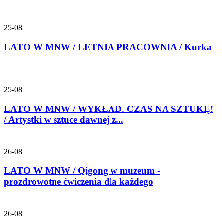
25-08
LATO W MNW / LETNIA PRACOWNIA / Kurka
25-08
LATO W MNW / WYKŁAD. CZAS NA SZTUKĘ!
/ Artystki w sztuce dawnej z...
26-08
LATO W MNW / Qigong w muzeum -
prozdrowotne ćwiczenia dla każdego
26-08