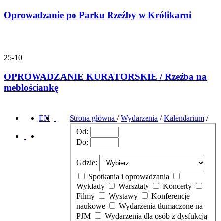
Oprowadzanie po Parku Rzeźby w Królikarni
25-10
OPROWADZANIE KURATORSKIE / Rzeźba na
meblościankę
EN
Strona główna
/
Wydarzenia
/
Kalendarium
/
Od:
Do:
Gdzie:
Spotkania i oprowadzania
Wykłady
Warsztaty
Koncerty
Filmy
Wystawy
Konferencje
naukowe
Wydarzenia tłumaczone na
PJM
Wydarzenia dla osób z dysfukcją