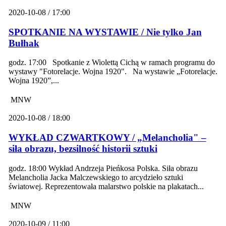
2020-10-08 / 17:00
SPOTKANIE NA WYSTAWIE / Nie tylko Jan
Bułhak
godz. 17:00 Spotkanie z Wiolettą Cichą w ramach programu do
wystawy "Fotorelacje. Wojna 1920". Na wystawie „Fotorelacje.
Wojna 1920”,...
MNW
2020-10-08 / 18:00
WYKŁAD CZWARTKOWY / „Melancholia" –
siła obrazu, bezsilność historii sztuki
godz. 18:00 Wykład Andrzeja Pieńkosa Polska. Siła obrazu
Melancholia Jacka Malczewskiego to arcydzieło sztuki
światowej. Reprezentowała malarstwo polskie na plakatach...
MNW
2020-10-09 / 11:00