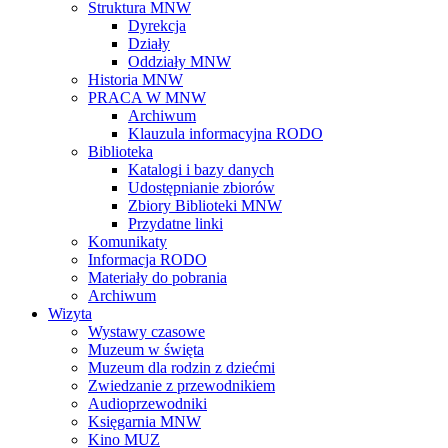
Struktura MNW
Dyrekcja
Działy
Oddziały MNW
Historia MNW
PRACA W MNW
Archiwum
Klauzula informacyjna RODO
Biblioteka
Katalogi i bazy danych
Udostępnianie zbiorów
Zbiory Biblioteki MNW
Przydatne linki
Komunikaty
Informacja RODO
Materiały do pobrania
Archiwum
Wizyta
Wystawy czasowe
Muzeum w święta
Muzeum dla rodzin z dziećmi
Zwiedzanie z przewodnikiem
Audioprzewodniki
Księgarnia MNW
Kino MUZ