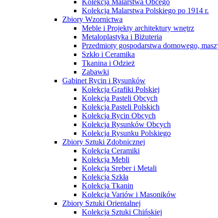
Kolekcja Malarstwa Obcego
Kolekcja Malarstwa Polskiego po 1914 r.
Zbiory Wzornictwa
Meble i Projekty architektury wnętrz
Metaloplastyka i Biżuteria
Przedmioty gospodarstwa domowego, maszy
Szkło i Ceramika
Tkanina i Odzież
Zabawki
Gabinet Rycin i Rysunków
Kolekcja Grafiki Polskiej
Kolekcja Pasteli Obcych
Kolekcja Pasteli Polskich
Kolekcja Rycin Obcych
Kolekcja Rysunków Obcych
Kolekcja Rysunku Polskiego
Zbiory Sztuki Zdobnicznej
Kolekcja Ceramiki
Kolekcja Mebli
Kolekcja Sreber i Metali
Kolekcja Szkła
Kolekcja Tkanin
Kolekcja Variów i Masoników
Zbiory Sztuki Orientalnej
Kolekcja Sztuki Chińskiej