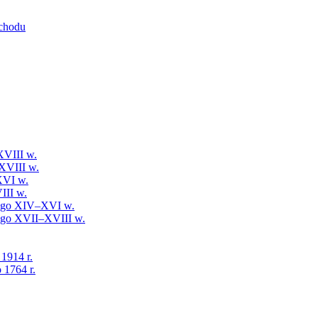
schodu
XVIII w.
XVIII w.
XVI w.
III w.
iego XIV–XVI w.
iego XVII–XVIII w.
 1914 r.
 1764 r.