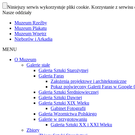
Niniejszy serwis wykorzystuje pliki cookie. Korzystanie z serwisu 
Nasze oddziały
Muzeum Rzeźby
Muzeum Plakatu
Muzeum Wnętrz
Nieborów i Arkadia
MENU
O Muzeum
Galerie stałe
Galeria Sztuki Starożytnej
Galeria Faras
Założenia projektowe i architektoniczne
Pokaz poświęcony Galerii Faras w Google Cu
Galeria Sztuki Średniowiecznej
Galeria Sztuki Dawnej
Galeria Sztuki XIX Wieku
Gabinet Fotografii
Galeria Wzornictwa Polskiego
Galerie w przygotowaniu
Galeria Sztuki XX i XXI Wieku
Zbiory