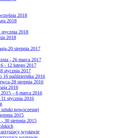
września 2018
maja 2018
1 stycznia 2018
nia 2018
maja-20 sierpnia 2017
cznia - 26 marca 2017
6 - 12 lutego 2017
 8 stycznia 2017
 16 października 2016
erwca-28 sierpnia 2016
maja 2016
da 2015 – 6 marca 2016
 31 stycznia 2016
ji
 sztuki nowoczesnej
ierpnia 2015
 - 30 sierpnia 2015
olskich
warzyszący wystawie
arzyszący wystawie