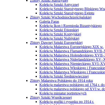
Zbiory Sztuki Starożytnej
Kolekcja Sztuki Antycznej
Kolekcja Sztuki Starożytnego Bliskiego W
Kolekcja Sztuki Starożytnego Egiptu
Zbiory Sztuki Wschodniochrześcijańskiej
Galeria Faras
Kolekcja Ikon i Rzemiosła Bizantyjskiego
Kolekcja Sztuki Etiopskiej
Kolekcja Sztuki Koptyjskiej
Kolekcja Sztuki Nubijskiej
Zbiory Dawnej Sztuki Europejskiej
Kolekcja Malarstwa Europejskiego XIX w.
Kolekcja Malarstwa Flamandzkiego XVII–
Kolekcja Malarstwa Holenderskiego XVII–
Kolekcja Malarstwa Niderlandzkiego XV–
Kolekcja Malarstwa Niemieckiego XVI–XV
Kolekcja Malarstwa Włoskiego i Francusk
Kolekcja Malarstwa Włoskiego i Francusk
Kolekcja Sztuki Średniowiecznej
Zbiory Malarstwa Polskiego do 1914 roku
Kolekcja malarstwa polskiego od 1764 r. do
Kolekcja malarstwa polskiego od XVI w. do
Kolekcja miniatur portretowych
Zbiory Sztuki Współczesnej
Kolekcja grafiki i rysunku po 1914 r.