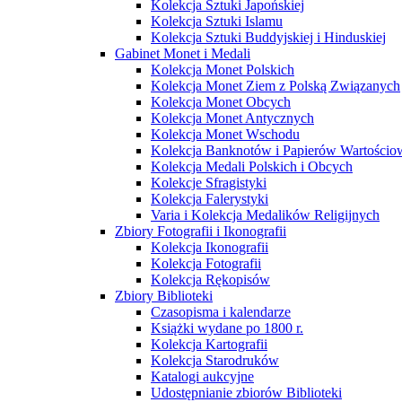
Kolekcja Sztuki Japońskiej
Kolekcja Sztuki Islamu
Kolekcja Sztuki Buddyjskiej i Hinduskiej
Gabinet Monet i Medali
Kolekcja Monet Polskich
Kolekcja Monet Ziem z Polską Związanych
Kolekcja Monet Obcych
Kolekcja Monet Antycznych
Kolekcja Monet Wschodu
Kolekcja Banknotów i Papierów Wartości
Kolekcja Medali Polskich i Obcych
Kolekcje Sfragistyki
Kolekcja Falerystyki
Varia i Kolekcja Medalików Religijnych
Zbiory Fotografii i Ikonografii
Kolekcja Ikonografii
Kolekcja Fotografii
Kolekcja Rękopisów
Zbiory Biblioteki
Czasopisma i kalendarze
Książki wydane po 1800 r.
Kolekcja Kartografii
Kolekcja Starodruków
Katalogi aukcyjne
Udostępnianie zbiorów Biblioteki