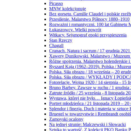
Picasso
MNW kolekcjonuje
Bez gorsetu. Camille Claudel i polskie rzeź
Przesilenie. Malarstwo Północy 1880–1910
Rozważni i romantyczni. 100 lat Gabinetu
Łukaszowcy. Wielki powrót
Witkacy. Sejsmograf epoki przyspieszenia
Stan Rzeczy
Chagall
Cranach. Natura i sacrum / 17 grudnia 2021
Xawery Dunikowski. Malarstwo / Muzeum 
Różne spojrzenia. Malarstwo holenderskie i
Ryszard Kaja (1962–2019). Polska / Muze
Polska. Siła obrazu / 18 września – 20 grud
Polska. Siła obrazu / WYKŁADY I POD
Fotorelacje. Wojna 1920 / 14 sierpnia - 15 l
Bruno Barbey. Zawsze w ruchu / 1 grudnia
Zatrute źródło / 25 września - 8 listopada 2
Wystawa, której nie było… Ignacy Łopieńs
Portret młodzieńca / 21 listopada 2019 – 20
Splendor i finezja. Duch i materia w sztuce 
Bruegel w towarzystwie i Rembrandt osobiś
Zamoyski ocalony
Na jednej strunie: Malczewski i Słowacki
Sztuka to wartość. Z kolekcji PKO Banku P