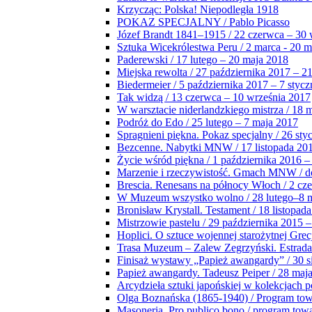
Krzycząc: Polska! Niepodległa 1918
POKAZ SPECJALNY / Pablo Picasso
Józef Brandt 1841–1915 / 22 czerwca – 30 
Sztuka Wicekrólestwa Peru / 2 marca - 20 
Paderewski / 17 lutego – 20 maja 2018
Miejska rewolta / 27 października 2017 – 2
Biedermeier / 5 października 2017 – 7 stycz
Tak widzą / 13 czerwca – 10 września 2017
W warsztacie niderlandzkiego mistrza / 18 
Podróż do Edo / 25 lutego – 7 maja 2017
Spragnieni piękna. Pokaz specjalny / 26 sty
Bezcenne. Nabytki MNW / 17 listopada 201
Życie wśród piękna / 1 października 2016 –
Marzenie i rzeczywistość. Gmach MNW / do
Brescia. Renesans na północy Włoch / 2 cz
W Muzeum wszystko wolno / 28 lutego–8 
Bronisław Krystall. Testament / 18 listopa
Mistrzowie pastelu / 29 października 2015 –
Hoplici. O sztuce wojennej starożytnej Grec
Trasa Muzeum – Zalew Zegrzyński. Estrada
Finisaż wystawy „Papież awangardy” / 30 s
Papież awangardy. Tadeusz Peiper / 28 maja
Arcydzieła sztuki japońskiej w kolekcjach p
Olga Boznańska (1865-1940) / Program to
Masoneria. Pro publico bono / program tow