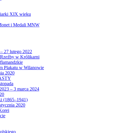
biarki XIX wieku
 Monet i Medali MNW
 – 27 lutego 2022
Rzeźby w Królikarni
 flamandzkie
um Plakatu w Wilanowie
nia 2020
CASTY
istopada
 2023 – 3 marca 2024
020
ki (1865–1941)
 stycznia 2020
Korei
cie
olskiego