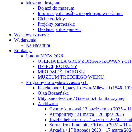
Muzeum dostępne
Dojazd do muzeum
Informacje dla osób z niepełnosprawnościami
Ciche godziny
Projekty partnerskie
Deklaracja dostępności
Wystawy czasowe
Wydarzenia
Kalendarium
Edukacja
Lato w MNW 2026
OFERTA DLA GRUP ZORGANIZOWANYCH
DZIECI, RODZINY
MŁODZIEŻ, DOROŚLI
MUZEUM TRZECIEGO WIEKU
Programy do wystaw czasowych
Kolekcjoner. Ignacy Korwin-Milewski (1846–192
Olga Boznańska
Mityczne otwarcie / Galeria Sztuki Starożytnej
Archiwum
Czarny karnawał / 3 października 2025 – 11
Autoportrety / 21 marca – 20 lipca 2025
Józef Chełmoński / 27 września 2024 – 2 lu
Surrealizm. Inne mity / 10 maja 2024 – 11 s
Arkadia / 17 listopada 2023 – 17 marca 202