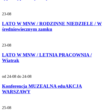
23-08
LATO W MNW / RODZINNE NIEDZIELE / W
średniowiecznym zamku
23-08
LATO W MNW / LETNIA PRACOWNIA /
Wiatrak
od 24-08 do 24-08
Konferencja MUZEALNA eduAKCJA
WARSZAWY
25-08