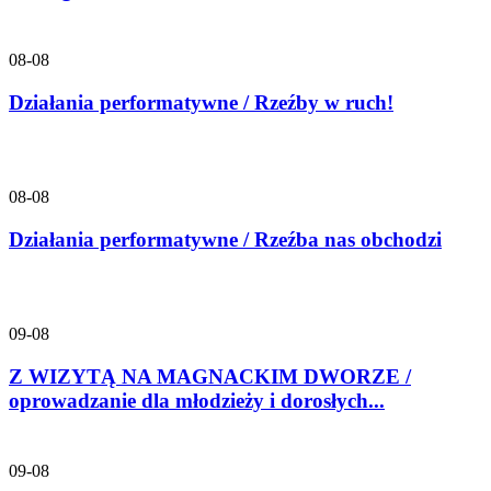
08-08
Działania performatywne / Rzeźby w ruch!
08-08
Działania performatywne / Rzeźba nas obchodzi
09-08
Z WIZYTĄ NA MAGNACKIM DWORZE /
oprowadzanie dla młodzieży i dorosłych...
09-08