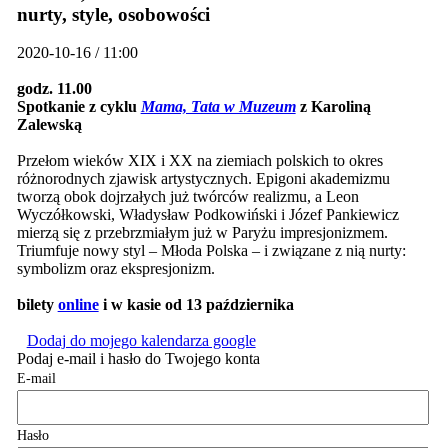
nurty, style, osobowości
2020-10-16 / 11:00
godz. 11.00
Spotkanie z cyklu
Mama, Tata w Muzeum
z Karoliną
Zalewską
Przełom wieków XIX i XX na ziemiach polskich to okres
różnorodnych zjawisk artystycznych. Epigoni akademizmu
tworzą obok dojrzałych już twórców realizmu, a Leon
Wyczółkowski, Władysław Podkowiński i Józef Pankiewicz
mierzą się z przebrzmiałym już w Paryżu impresjonizmem.
Triumfuje nowy styl – Młoda Polska – i związane z nią nurty:
symbolizm oraz ekspresjonizm.
bilety
online
i w kasie od 13 października
Dodaj do mojego kalendarza google
Podaj e-mail i hasło do Twojego konta
E-mail
Hasło