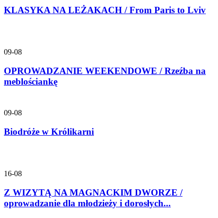
KLASYKA NA LEŻAKACH / From Paris to Lviv
09-08
OPROWADZANIE WEEKENDOWE / Rzeźba na
meblościankę
09-08
Biodróże w Królikarni
16-08
Z WIZYTĄ NA MAGNACKIM DWORZE /
oprowadzanie dla młodzieży i dorosłych...