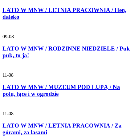
LATO W MNW / LETNIA PRACOWNIA / Hen,
daleko
09-08
LATO W MNW / RODZINNE NIEDZIELE / Puk
puk, to ja!
11-08
LATO W MNW / MUZEUM POD LUPĄ / Na
polu, łące i w ogrodzie
11-08
LATO W MNW / LETNIA PRACOWNIA / Za
górami, za lasami