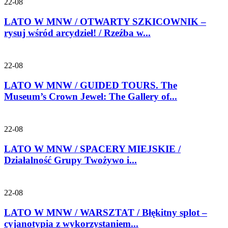
22-08
LATO W MNW / OTWARTY SZKICOWNIK –
rysuj wśród arcydzieł! / Rzeźba w...
22-08
LATO W MNW / GUIDED TOURS. The
Museum’s Crown Jewel: The Gallery of...
22-08
LATO W MNW / SPACERY MIEJSKIE /
Działalność Grupy Twożywo i...
22-08
LATO W MNW / WARSZTAT / Błękitny splot –
cyjanotypia z wykorzystaniem...