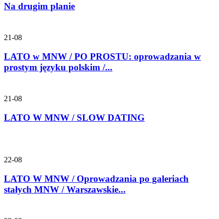
Na drugim planie
21-08
LATO w MNW / PO PROSTU: oprowadzania w
prostym języku polskim /...
21-08
LATO W MNW / SLOW DATING
22-08
LATO W MNW / Oprowadzania po galeriach
stałych MNW / Warszawskie...