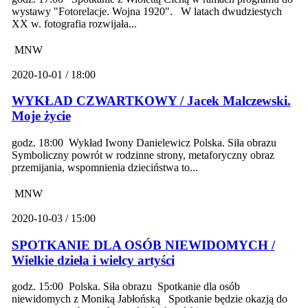
wystawy "Fotorelacje. Wojna 1920". W latach dwudziestych
XX w. fotografia rozwijała...
MNW
2020-10-01 / 18:00
WYKŁAD CZWARTKOWY / Jacek Malczewski.
Moje życie
godz. 18:00 Wykład Iwony Danielewicz Polska. Siła obrazu
Symboliczny powrót w rodzinne strony, metaforyczny obraz
przemijania, wspomnienia dzieciństwa to...
MNW
2020-10-03 / 15:00
SPOTKANIE DLA OSÓB NIEWIDOMYCH /
Wielkie dzieła i wielcy artyści
godz. 15:00 Polska. Siła obrazu Spotkanie dla osób
niewidomych z Moniką Jabłońską Spotkanie będzie okazją do