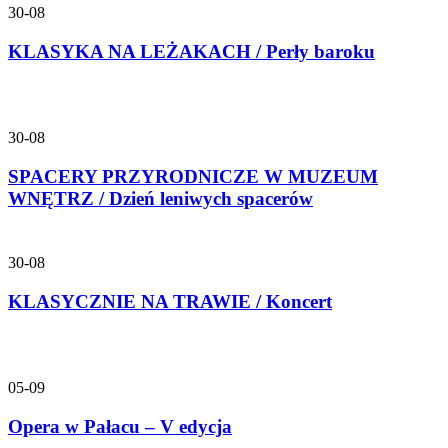
30-08
KLASYKA NA LEŻAKACH / Perły baroku
30-08
SPACERY PRZYRODNICZE W MUZEUM
WNĘTRZ / Dzień leniwych spacerów
30-08
KLASYCZNIE NA TRAWIE / Koncert
05-09
Opera w Pałacu – V edycja