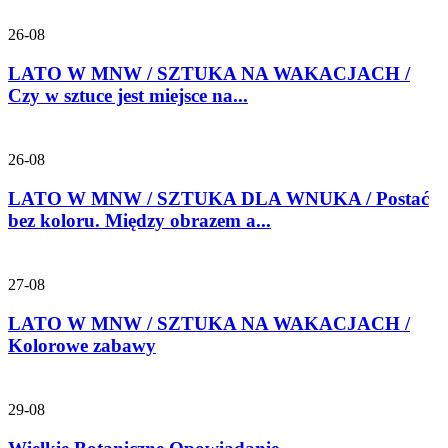
26-08
LATO W MNW / SZTUKA NA WAKACJACH /
Czy w sztuce jest miejsce na...
26-08
LATO W MNW / SZTUKA DLA WNUKA / Postać
bez koloru. Między obrazem a...
27-08
LATO W MNW / SZTUKA NA WAKACJACH /
Kolorowe zabawy
29-08