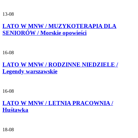
13-08
LATO W MNW / MUZYKOTERAPIA DLA
SENIORÓW / Morskie opowieści
16-08
LATO W MNW / RODZINNE NIEDZIELE /
Legendy warszawskie
16-08
LATO W MNW / LETNIA PRACOWNIA /
Huśtawka
18-08