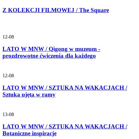
Z KOLEKCJI FILMOWEJ / The Square
12-08
LATO W MNW / Qigong w muzeum -
prozdrowotne ćwiczenia dla każdego
12-08
LATO W MNW / SZTUKA NA WAKACJACH /
Sztuka ujęta w ramy
13-08
LATO W MNW / SZTUKA NA WAKACJACH /
Botaniczne inspiracje