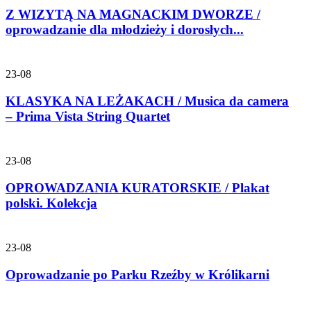
Z WIZYTĄ NA MAGNACKIM DWORZE /
oprowadzanie dla młodzieży i dorosłych...
23-08
KLASYKA NA LEŻAKACH / Musica da camera
– Prima Vista String Quartet
23-08
OPROWADZANIA KURATORSKIE / Plakat
polski. Kolekcja
23-08
Oprowadzanie po Parku Rzeźby w Królikarni