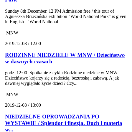
Sunday 8th December, 12 PM Admission free / this tour of
Agnieszka Brzeżańska exhibition "World National Park" is given
in English "World National...
MNW
2019-12-08 / 12:00
RODZINNE NIEDZIELE W MNW / Dzieciństwo
w dawnych czasach
godz. 12:00 Spotkanie z cyklu Rodzinne niedziele w MNW
Dzieciństwo kojarzy się z radością, beztroską i zabawą. A jak
dawniej wyglądało życie dzieci? Czy...
MNW
2019-12-08 / 13:00
NIEDZIELNE OPROWADZANIA PO
WYSTAWIE / Splendor i finezja. Duch i materia
w...