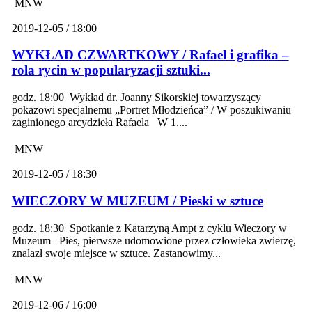
MNW
2019-12-05 / 18:00
WYKŁAD CZWARTKOWY / Rafael i grafika –
rola rycin w popularyzacji sztuki...
godz. 18:00 Wykład dr. Joanny Sikorskiej towarzyszący
pokazowi specjalnemu „Portret Młodzieńca” / W poszukiwaniu
zaginionego arcydzieła Rafaela W 1....
MNW
2019-12-05 / 18:30
WIECZORY W MUZEUM / Pieski w sztuce
godz. 18:30 Spotkanie z Katarzyną Ampt z cyklu Wieczory w
Muzeum Pies, pierwsze udomowione przez człowieka zwierzę,
znalazł swoje miejsce w sztuce. Zastanowimy...
MNW
2019-12-06 / 16:00