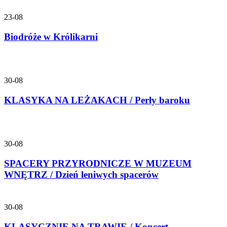
23-08
Biodróże w Królikarni
30-08
KLASYKA NA LEŻAKACH / Perły baroku
30-08
SPACERY PRZYRODNICZE W MUZEUM
WNĘTRZ / Dzień leniwych spacerów
30-08
KLASYCZNIE NA TRAWIE / Koncert