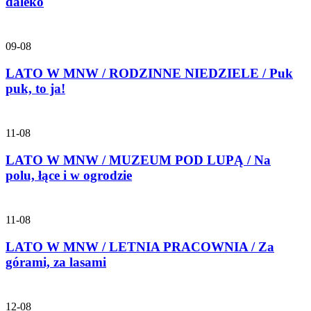
daleko
09-08
LATO W MNW / RODZINNE NIEDZIELE / Puk
puk, to ja!
11-08
LATO W MNW / MUZEUM POD LUPĄ / Na
polu, łące i w ogrodzie
11-08
LATO W MNW / LETNIA PRACOWNIA / Za
górami, za lasami
12-08