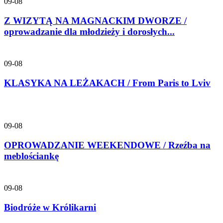
09-08
Z WIZYTĄ NA MAGNACKIM DWORZE /
oprowadzanie dla młodzieży i dorosłych...
09-08
KLASYKA NA LEŻAKACH / From Paris to Lviv
09-08
OPROWADZANIE WEEKENDOWE / Rzeźba na
meblościankę
09-08
Biodróże w Królikarni