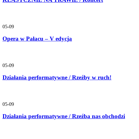
05-09
Opera w Pałacu – V edycja
05-09
Działania performatywne / Rzeźby w ruch!
05-09
Działania performatywne / Rzeźba nas obchodzi