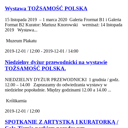
Wystawa TOŻSAMOŚĆ POLSKA
15 listopada 2019 – 1 marca 2020 Galeria Frormat B1 i Galeria
Format B2 Kurator: Mariusz Knorowski wernisaż: 14 listopada
2019 Wystawa...
Muzeum Plakatu
2019-12-01 / 12:00 - 2019-12-01 / 14:00
Niedzielny dyżur przewodnicki na wystawie
TOŻSAMOŚĆ POLSKA.
NIEDZIELNY DYŻUR PRZEWODNICKI 1 grudnia / godz.
12.00 – 14.00 Zapraszamy do odwiedzania wystawy w
niedzielne popołudnie. Między godzinami 12.00 a 14.00 ...
Królikarnia
2019-12-01 / 12:00
SPOTKANIE Z ARTYSTKĄ I KURATORKĄ /