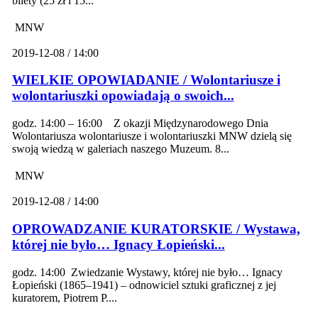
bilety (25 zł i 15...
MNW
2019-12-08 / 14:00
WIELKIE OPOWIADANIE / Wolontariusze i
wolontariuszki opowiadają o swoich...
godz. 14:00 – 16:00 Z okazji Międzynarodowego Dnia
Wolontariusza wolontariusze i wolontariuszki MNW dzielą się
swoją wiedzą w galeriach naszego Muzeum. 8...
MNW
2019-12-08 / 14:00
OPROWADZANIE KURATORSKIE / Wystawa,
której nie było… Ignacy Łopieński...
godz. 14:00 Zwiedzanie Wystawy, której nie było… Ignacy
Łopieński (1865–1941) – odnowiciel sztuki graficznej z jej
kuratorem, Piotrem P....