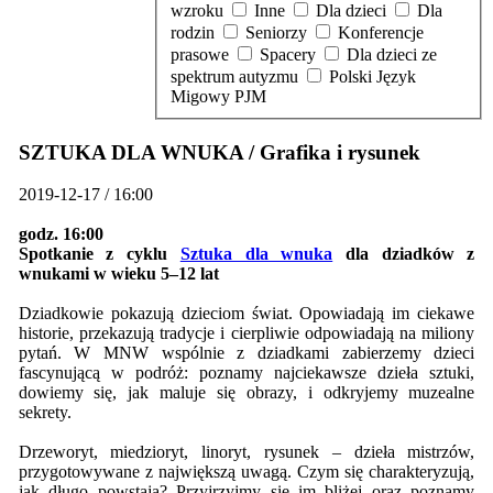
wzroku
Inne
Dla dzieci
Dla
rodzin
Seniorzy
Konferencje
prasowe
Spacery
Dla dzieci ze
spektrum autyzmu
Polski Język
Migowy PJM
SZTUKA DLA WNUKA / Grafika i rysunek
2019-12-17 / 16:00
godz. 16:00
Spotkanie z cyklu
Sztuka dla wnuka
dla dziadków z
wnukami w wieku 5–12 lat
Dziadkowie pokazują dzieciom świat. Opowiadają im ciekawe
historie, przekazują tradycje i cierpliwie odpowiadają na miliony
pytań. W MNW wspólnie z dziadkami zabierzemy dzieci
fascynującą w podróż: poznamy najciekawsze dzieła sztuki,
dowiemy się, jak maluje się obrazy, i odkryjemy muzealne
sekrety.
Drzeworyt, miedzioryt, linoryt, rysunek – dzieła mistrzów,
przygotowywane z największą uwagą. Czym się charakteryzują,
jak długo powstają? Przyjrzyjmy się im bliżej oraz poznamy