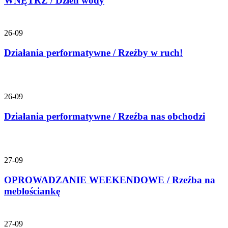
WNĘTRZ / Dzień wody
26-09
Działania performatywne / Rzeźby w ruch!
26-09
Działania performatywne / Rzeźba nas obchodzi
27-09
OPROWADZANIE WEEKENDOWE / Rzeźba na
meblościankę
27-09