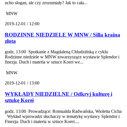
ucho slogan, ale czy zrozumiały? Jak to cała...
MNW
2019-12-01 / 12:00
RODZINNE NIEDZIELE W MNW / Silla kraina
złota
godz. 13:00 Spotkanie z Magdaleną Chludzińską z cyklu
Rodzinne niedziele w MNW towarzyszące wystawie Splendor i
finezja. Duch i materia w sztuce Korei we...
MNW
2019-12-01 / 13:00
WYKŁADY NIEDZIELNE / Odkryj kulturę i
sztukę Korei
godz. 13:00 Prowadzące: Romualda Radwańska, Wioletta Cicha
Wykład wprowadzi słuchaczy w tematykę wystawy Splendor i
Finezja. Duch i materia w sztuce Korei....