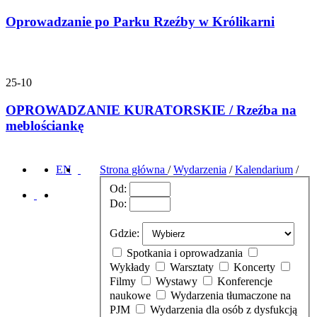
Oprowadzanie po Parku Rzeźby w Królikarni
25-10
OPROWADZANIE KURATORSKIE / Rzeźba na
meblościankę
EN
Strona główna
/
Wydarzenia
/
Kalendarium
/
Od:
Do:
Gdzie:
Spotkania i oprowadzania
Wykłady
Warsztaty
Koncerty
Filmy
Wystawy
Konferencje
naukowe
Wydarzenia tłumaczone na
PJM
Wydarzenia dla osób z dysfukcją