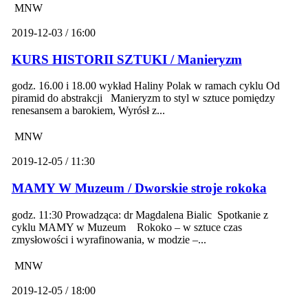
MNW
2019-12-03 / 16:00
KURS HISTORII SZTUKI / Manieryzm
godz. 16.00 i 18.00 wykład Haliny Polak w ramach cyklu Od
piramid do abstrakcji Manieryzm to styl w sztuce pomiędzy
renesansem a barokiem, Wyrósł z...
MNW
2019-12-05 / 11:30
MAMY W Muzeum / Dworskie stroje rokoka
godz. 11:30 Prowadząca: dr Magdalena Bialic Spotkanie z
cyklu MAMY w Muzeum Rokoko – w sztuce czas
zmysłowości i wyrafinowania, w modzie –...
MNW
2019-12-05 / 18:00