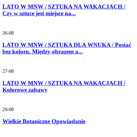
LATO W MNW / SZTUKA NA WAKACJACH /
Czy w sztuce jest miejsce na...
26-08
LATO W MNW / SZTUKA DLA WNUKA / Postać
bez koloru. Między obrazem a...
27-08
LATO W MNW / SZTUKA NA WAKACJACH /
Kolorowe zabawy
29-08
Wielkie Botaniczne Opowiadanie