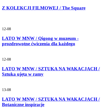
Z KOLEKCJI FILMOWEJ / The Square
12-08
LATO W MNW / Qigong w muzeum -
prozdrowotne ćwiczenia dla każdego
12-08
LATO W MNW / SZTUKA NA WAKACJACH /
Sztuka ujęta w ramy
13-08
LATO W MNW / SZTUKA NA WAKACJACH /
Botaniczne inspiracje