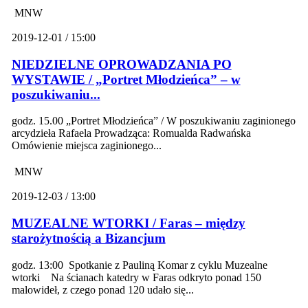
MNW
2019-12-01 / 15:00
NIEDZIELNE OPROWADZANIA PO
WYSTAWIE / „Portret Młodzieńca” – w
poszukiwaniu...
godz. 15.00 „Portret Młodzieńca” / W poszukiwaniu zaginionego
arcydzieła Rafaela Prowadząca: Romualda Radwańska
Omówienie miejsca zaginionego...
MNW
2019-12-03 / 13:00
MUZEALNE WTORKI / Faras – między
starożytnością a Bizancjum
godz. 13:00 Spotkanie z Pauliną Komar z cyklu Muzealne
wtorki Na ścianach katedry w Faras odkryto ponad 150
malowideł, z czego ponad 120 udało się...