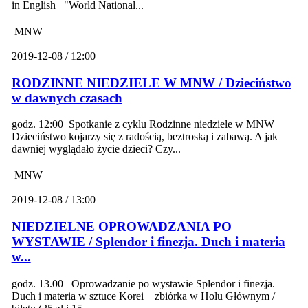
in English "World National...
MNW
2019-12-08 / 12:00
RODZINNE NIEDZIELE W MNW / Dzieciństwo
w dawnych czasach
godz. 12:00 Spotkanie z cyklu Rodzinne niedziele w MNW
Dzieciństwo kojarzy się z radością, beztroską i zabawą. A jak
dawniej wyglądało życie dzieci? Czy...
MNW
2019-12-08 / 13:00
NIEDZIELNE OPROWADZANIA PO
WYSTAWIE / Splendor i finezja. Duch i materia
w...
godz. 13.00 Oprowadzanie po wystawie Splendor i finezja.
Duch i materia w sztuce Korei zbiórka w Holu Głównym /