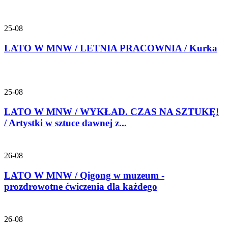
25-08
LATO W MNW / LETNIA PRACOWNIA / Kurka
25-08
LATO W MNW / WYKŁAD. CZAS NA SZTUKĘ!
/ Artystki w sztuce dawnej z...
26-08
LATO W MNW / Qigong w muzeum -
prozdrowotne ćwiczenia dla każdego
26-08