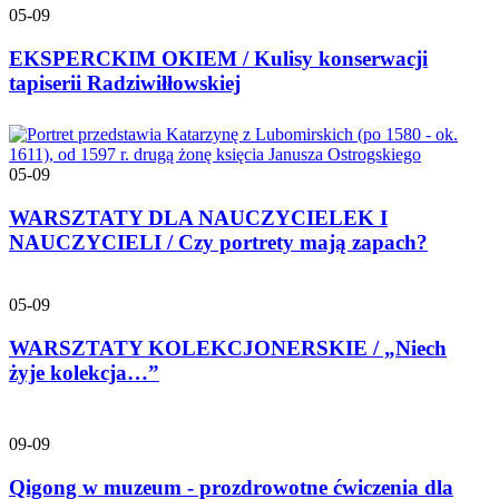
05-09
EKSPERCKIM OKIEM / Kulisy konserwacji
tapiserii Radziwiłłowskiej
05-09
WARSZTATY DLA NAUCZYCIELEK I
NAUCZYCIELI / Czy portrety mają zapach?
05-09
WARSZTATY KOLEKCJONERSKIE / „Niech
żyje kolekcja…”
09-09
Qigong w muzeum - prozdrowotne ćwiczenia dla