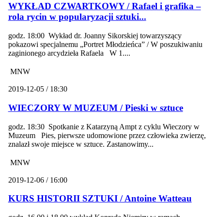
WYKŁAD CZWARTKOWY / Rafael i grafika –
rola rycin w popularyzacji sztuki...
godz. 18:00 Wykład dr. Joanny Sikorskiej towarzyszący
pokazowi specjalnemu „Portret Młodzieńca” / W poszukiwaniu
zaginionego arcydzieła Rafaela W 1....
MNW
2019-12-05 / 18:30
WIECZORY W MUZEUM / Pieski w sztuce
godz. 18:30 Spotkanie z Katarzyną Ampt z cyklu Wieczory w
Muzeum Pies, pierwsze udomowione przez człowieka zwierzę,
znalazł swoje miejsce w sztuce. Zastanowimy...
MNW
2019-12-06 / 16:00
KURS HISTORII SZTUKI / Antoine Watteau