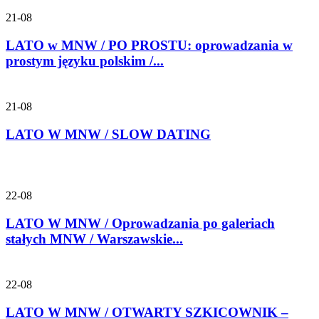
21-08
LATO w MNW / PO PROSTU: oprowadzania w
prostym języku polskim /...
21-08
LATO W MNW / SLOW DATING
22-08
LATO W MNW / Oprowadzania po galeriach
stałych MNW / Warszawskie...
22-08
LATO W MNW / OTWARTY SZKICOWNIK –