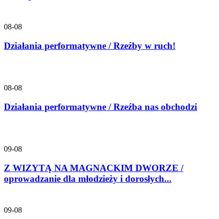
08-08
Działania performatywne / Rzeźby w ruch!
08-08
Działania performatywne / Rzeźba nas obchodzi
09-08
Z WIZYTĄ NA MAGNACKIM DWORZE /
oprowadzanie dla młodzieży i dorosłych...
09-08