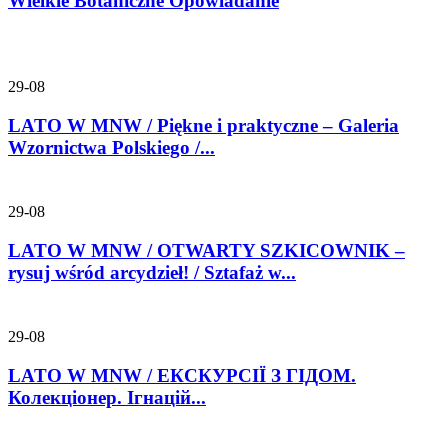
Wielkie Botaniczne Opowiadanie
29-08
LATO W MNW / Piękne i praktyczne – Galeria
Wzornictwa Polskiego /...
29-08
LATO W MNW / OTWARTY SZKICOWNIK –
rysuj wśród arcydzieł! / Sztafaż w...
29-08
LATO W MNW / ЕКСКУРСІЇ З ГІДОМ.
Колекціонер. Ігнацій...