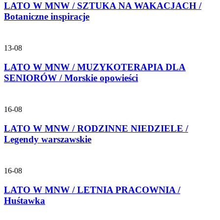
LATO W MNW / SZTUKA NA WAKACJACH /
Botaniczne inspiracje
13-08
LATO W MNW / MUZYKOTERAPIA DLA
SENIORÓW / Morskie opowieści
16-08
LATO W MNW / RODZINNE NIEDZIELE /
Legendy warszawskie
16-08
LATO W MNW / LETNIA PRACOWNIA /
Huśtawka