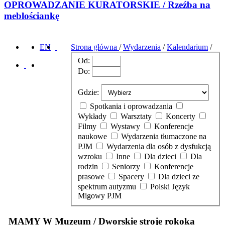
OPROWADZANIE KURATORSKIE / Rzeźba na
meblościankę
EN
Strona główna
/
Wydarzenia
/
Kalendarium
/
Od:
Do:
Gdzie:
Spotkania i oprowadzania
Wykłady
Warsztaty
Koncerty
Filmy
Wystawy
Konferencje
naukowe
Wydarzenia tłumaczone na
PJM
Wydarzenia dla osób z dysfukcją
wzroku
Inne
Dla dzieci
Dla
rodzin
Seniorzy
Konferencje
prasowe
Spacery
Dla dzieci ze
spektrum autyzmu
Polski Język
Migowy PJM
MAMY W Muzeum / Dworskie stroje rokoka