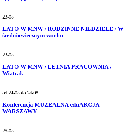
23-08
LATO W MNW / RODZINNE NIEDZIELE / W
średniowiecznym zamku
23-08
LATO W MNW / LETNIA PRACOWNIA /
Wiatrak
od 24-08 do 24-08
Konferencja MUZEALNA eduAKCJA
WARSZAWY
25-08