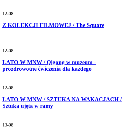
12-08
Z KOLEKCJI FILMOWEJ / The Square
12-08
LATO W MNW / Qigong w muzeum -
prozdrowotne ćwiczenia dla każdego
12-08
LATO W MNW / SZTUKA NA WAKACJACH /
Sztuka ujęta w ramy
13-08