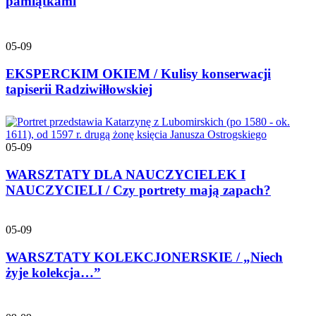
pamiątkami
05-09
EKSPERCKIM OKIEM / Kulisy konserwacji
tapiserii Radziwiłłowskiej
05-09
WARSZTATY DLA NAUCZYCIELEK I
NAUCZYCIELI / Czy portrety mają zapach?
05-09
WARSZTATY KOLEKCJONERSKIE / „Niech
żyje kolekcja…”