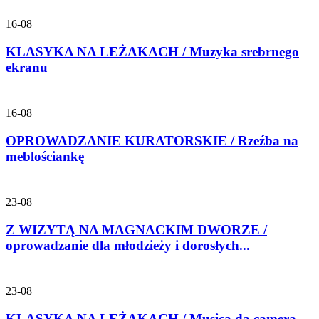
16-08
KLASYKA NA LEŻAKACH / Muzyka srebrnego
ekranu
16-08
OPROWADZANIE KURATORSKIE / Rzeźba na
meblościankę
23-08
Z WIZYTĄ NA MAGNACKIM DWORZE /
oprowadzanie dla młodzieży i dorosłych...
23-08
KLASYKA NA LEŻAKACH / Musica da camera