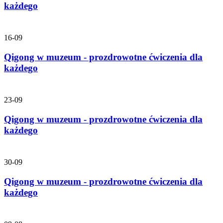
każdego
16-09
Qigong w muzeum - prozdrowotne ćwiczenia dla
każdego
23-09
Qigong w muzeum - prozdrowotne ćwiczenia dla
każdego
30-09
Qigong w muzeum - prozdrowotne ćwiczenia dla
każdego