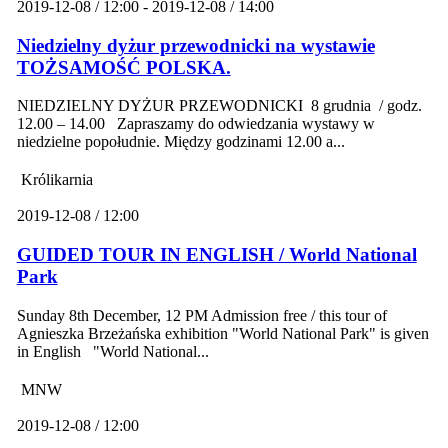
2019-12-08 / 12:00 - 2019-12-08 / 14:00
Niedzielny dyżur przewodnicki na wystawie
TOŻSAMOŚĆ POLSKA.
NIEDZIELNY DYŻUR PRZEWODNICKI 8 grudnia / godz.
12.00 – 14.00 Zapraszamy do odwiedzania wystawy w
niedzielne popołudnie. Między godzinami 12.00 a...
Królikarnia
2019-12-08 / 12:00
GUIDED TOUR IN ENGLISH / World National
Park
Sunday 8th December, 12 PM Admission free / this tour of
Agnieszka Brzeżańska exhibition "World National Park" is given
in English "World National...
MNW
2019-12-08 / 12:00