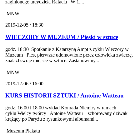
zaginionego arcydzieła Rafaela W 1....
MNW
2019-12-05 / 18:30
WIECZORY W MUZEUM / Pieski w sztuce
godz. 18:30 Spotkanie z Katarzyną Ampt z cyklu Wieczory w
Muzeum Pies, pierwsze udomowione przez człowieka zwierzę,
znalazł swoje miejsce w sztuce. Zastanowimy...
MNW
2019-12-06 / 16:00
KURS HISTORII SZTUKI / Antoine Watteau
godz. 16.00 i 18.00 wykład Konrada Niemiry w ramach
cyklu Wielcy twórcy Antoine Watteau – schorowany dziwak
krążący po Paryżu z rysunkowymi albumami...
Muzeum Plakatu