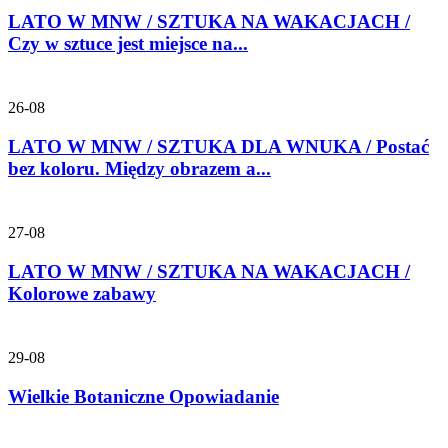
LATO W MNW / SZTUKA NA WAKACJACH /
Czy w sztuce jest miejsce na...
26-08
LATO W MNW / SZTUKA DLA WNUKA / Postać
bez koloru. Między obrazem a...
27-08
LATO W MNW / SZTUKA NA WAKACJACH /
Kolorowe zabawy
29-08
Wielkie Botaniczne Opowiadanie