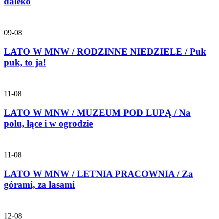
daleko
09-08
LATO W MNW / RODZINNE NIEDZIELE / Puk
puk, to ja!
11-08
LATO W MNW / MUZEUM POD LUPĄ / Na
polu, łące i w ogrodzie
11-08
LATO W MNW / LETNIA PRACOWNIA / Za
górami, za lasami
12-08