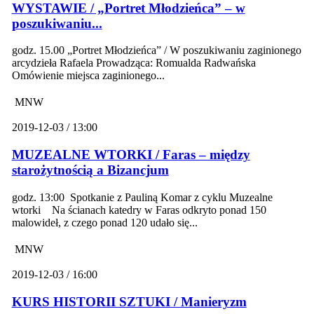
WYSTAWIE / „Portret Młodzieńca” – w
poszukiwaniu...
godz. 15.00 „Portret Młodzieńca” / W poszukiwaniu zaginionego
arcydzieła Rafaela Prowadząca: Romualda Radwańska
Omówienie miejsca zaginionego...
MNW
2019-12-03 / 13:00
MUZEALNE WTORKI / Faras – między
starożytnością a Bizancjum
godz. 13:00 Spotkanie z Pauliną Komar z cyklu Muzealne
wtorki Na ścianach katedry w Faras odkryto ponad 150
malowideł, z czego ponad 120 udało się...
MNW
2019-12-03 / 16:00
KURS HISTORII SZTUKI / Manieryzm