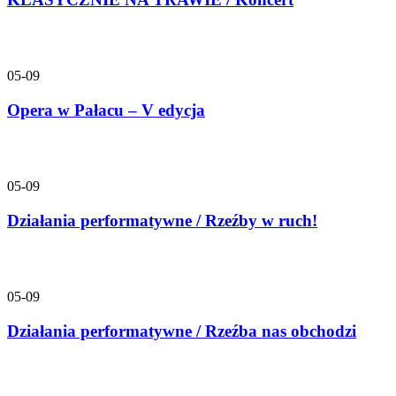
05-09
Opera w Pałacu – V edycja
05-09
Działania performatywne / Rzeźby w ruch!
05-09
Działania performatywne / Rzeźba nas obchodzi