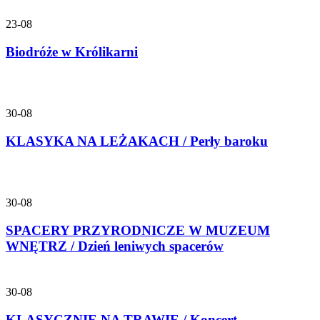
23-08
Biodróże w Królikarni
30-08
KLASYKA NA LEŻAKACH / Perły baroku
30-08
SPACERY PRZYRODNICZE W MUZEUM
WNĘTRZ / Dzień leniwych spacerów
30-08
KLASYCZNIE NA TRAWIE / Koncert