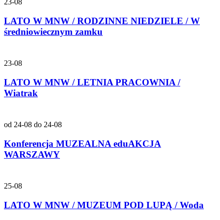
23-08
LATO W MNW / RODZINNE NIEDZIELE / W
średniowiecznym zamku
23-08
LATO W MNW / LETNIA PRACOWNIA /
Wiatrak
od 24-08 do 24-08
Konferencja MUZEALNA eduAKCJA
WARSZAWY
25-08
LATO W MNW / MUZEUM POD LUPĄ / Woda