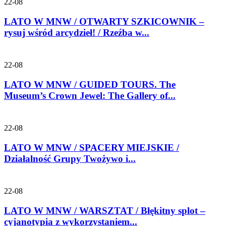
22-08
LATO W MNW / OTWARTY SZKICOWNIK –
rysuj wśród arcydzieł! / Rzeźba w...
22-08
LATO W MNW / GUIDED TOURS. The
Museum’s Crown Jewel: The Gallery of...
22-08
LATO W MNW / SPACERY MIEJSKIE /
Działalność Grupy Twożywo i...
22-08
LATO W MNW / WARSZTAT / Błękitny splot –
cyjanotypia z wykorzystaniem...