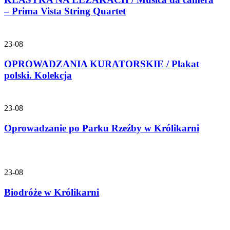
– Prima Vista String Quartet
23-08
OPROWADZANIA KURATORSKIE / Plakat
polski. Kolekcja
23-08
Oprowadzanie po Parku Rzeźby w Królikarni
23-08
Biodróże w Królikarni