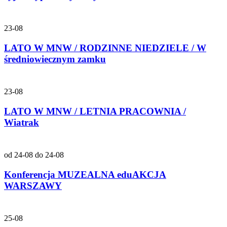
23-08
LATO W MNW / RODZINNE NIEDZIELE / W
średniowiecznym zamku
23-08
LATO W MNW / LETNIA PRACOWNIA /
Wiatrak
od 24-08 do 24-08
Konferencja MUZEALNA eduAKCJA
WARSZAWY
25-08