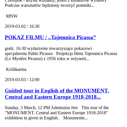
Czerepok - artysta wizualny, jeden z kuratorów wystawy
Podczas warsztatów będziemy tworzyć pomniki...
MNW
2019-03-02 / 16:30
POKAZ FILMU / „Tajemnica Picassa”
godz. 16.30 wydarzenie towarzyszące pokazowi
specjalnemu Pablo Picasso Projekcja filmu Tajemnica Picassa
(Le Mystère Picasso) z 1956 roku w reżyserii...
Królikarnia
2019-03-03 / 12:00
Guided tour in English of the MONUMENT.
Central and Eastern Europe 1918-2018...
Sunday, 3 March, 12 PM Admission free This tour of the
"MONUMENT. Central and Eastern Europe 1918-2018"
exhibition in given in English. Monuments...