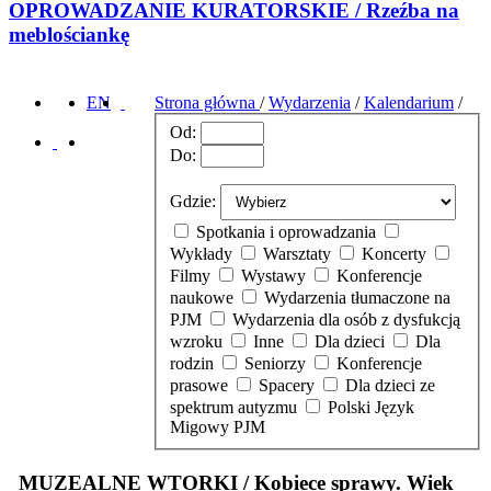
OPROWADZANIE KURATORSKIE / Rzeźba na
meblościankę
EN
Strona główna
/
Wydarzenia
/
Kalendarium
/
Od:
Do:
Gdzie:
Spotkania i oprowadzania
Wykłady
Warsztaty
Koncerty
Filmy
Wystawy
Konferencje
naukowe
Wydarzenia tłumaczone na
PJM
Wydarzenia dla osób z dysfukcją
wzroku
Inne
Dla dzieci
Dla
rodzin
Seniorzy
Konferencje
prasowe
Spacery
Dla dzieci ze
spektrum autyzmu
Polski Język
Migowy PJM
MUZEALNE WTORKI / Kobiece sprawy. Wiek