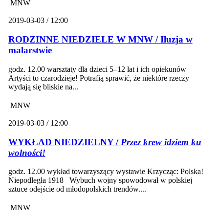
MNW
2019-03-03 / 12:00
RODZINNE NIEDZIELE W MNW / Iluzja w
malarstwie
godz. 12.00 warsztaty dla dzieci 5–12 lat i ich opiekunów
Artyści to czarodzieje! Potrafią sprawić, że niektóre rzeczy
wydają się bliskie na...
MNW
2019-03-03 / 12:00
WYKŁAD NIEDZIELNY /
Przez krew idziem ku
wolności!
godz. 12.00 wykład towarzyszący wystawie Krzycząc: Polska!
Niepodległa 1918 Wybuch wojny spowodował w polskiej
sztuce odejście od młodopolskich trendów....
MNW