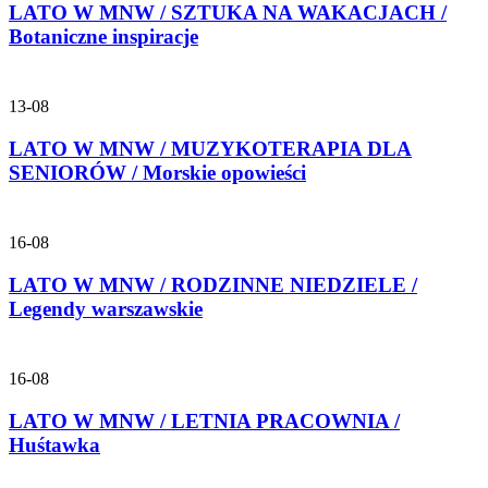
LATO W MNW / SZTUKA NA WAKACJACH /
Botaniczne inspiracje
13-08
LATO W MNW / MUZYKOTERAPIA DLA
SENIORÓW / Morskie opowieści
16-08
LATO W MNW / RODZINNE NIEDZIELE /
Legendy warszawskie
16-08
LATO W MNW / LETNIA PRACOWNIA /
Huśtawka