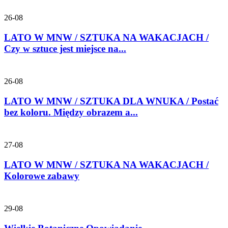
26-08
LATO W MNW / SZTUKA NA WAKACJACH /
Czy w sztuce jest miejsce na...
26-08
LATO W MNW / SZTUKA DLA WNUKA / Postać
bez koloru. Między obrazem a...
27-08
LATO W MNW / SZTUKA NA WAKACJACH /
Kolorowe zabawy
29-08