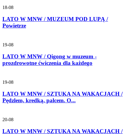
18-08
LATO W MNW / MUZEUM POD LUPĄ /
Powietrze
19-08
LATO W MNW / Qigong w muzeum -
prozdrowotne ćwiczenia dla każdego
19-08
LATO W MNW / SZTUKA NA WAKACJACH /
Pędzlem, kredką, palcem. O...
20-08
LATO W MNW / SZTUKA NA WAKACJACH /