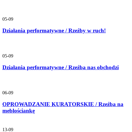
05-09
Działania performatywne / Rzeźby w ruch!
05-09
Działania performatywne / Rzeźba nas obchodzi
06-09
OPROWADZANIE KURATORSKIE / Rzeźba na
meblościankę
13-09