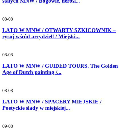
stałych MNW / Bogowie, herosi...
08-08
LATO W MNW / OTWARTY SZKICOWNIK –
rysuj wśród arcydzieł! / Miejski...
08-08
LATO W MNW / GUIDED TOURS. The Golden
Age of Dutch painting /...
08-08
LATO W MNW / SPACERY MIEJSKIE /
Poetyckie ślady w miejskiej...
09-08