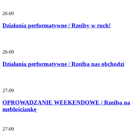
26-09
Działania performatywne / Rzeźby w ruch!
26-09
Działania performatywne / Rzeźba nas obchodzi
27-09
OPROWADZANIE WEEKENDOWE / Rzeźba na
meblościankę
27-09