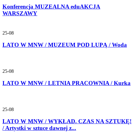
Konferencja MUZEALNA eduAKCJA
WARSZAWY
25-08
LATO W MNW / MUZEUM POD LUPĄ / Woda
25-08
LATO W MNW / LETNIA PRACOWNIA / Kurka
25-08
LATO W MNW / WYKŁAD. CZAS NA SZTUKĘ!
/ Artystki w sztuce dawnej z...