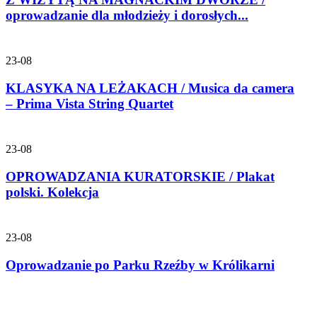
oprowadzanie dla młodzieży i dorosłych...
23-08
KLASYKA NA LEŻAKACH / Musica da camera
– Prima Vista String Quartet
23-08
OPROWADZANIA KURATORSKIE / Plakat
polski. Kolekcja
23-08
Oprowadzanie po Parku Rzeźby w Królikarni