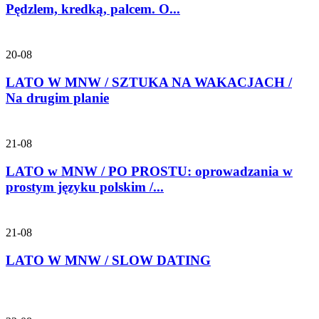
Pędzlem, kredką, palcem. O...
20-08
LATO W MNW / SZTUKA NA WAKACJACH /
Na drugim planie
21-08
LATO w MNW / PO PROSTU: oprowadzania w
prostym języku polskim /...
21-08
LATO W MNW / SLOW DATING