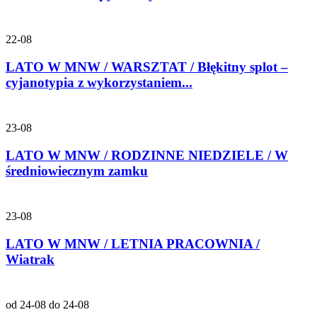
22-08
LATO W MNW / WARSZTAT / Błękitny splot –
cyjanotypia z wykorzystaniem...
23-08
LATO W MNW / RODZINNE NIEDZIELE / W
średniowiecznym zamku
23-08
LATO W MNW / LETNIA PRACOWNIA /
Wiatrak
od 24-08 do 24-08