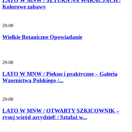
LATO W MNW / SZTUKA NA WAKACJACH /
Kolorowe zabawy
29-08
Wielkie Botaniczne Opowiadanie
29-08
LATO W MNW / Piękne i praktyczne – Galeria
Wzornictwa Polskiego /...
29-08
LATO W MNW / OTWARTY SZKICOWNIK –
rysuj wśród arcydzieł! / Sztafaż w...