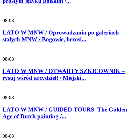
prostym języku polskim /...
08-08
LATO W MNW / Oprowadzania po galeriach
stałych MNW / Bogowie, herosi...
08-08
LATO W MNW / OTWARTY SZKICOWNIK –
rysuj wśród arcydzieł! / Miejski...
08-08
LATO W MNW / GUIDED TOURS. The Golden
Age of Dutch painting /...
08-08