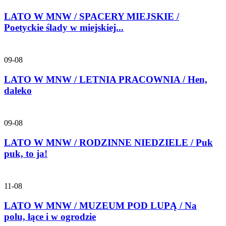
LATO W MNW / SPACERY MIEJSKIE /
Poetyckie ślady w miejskiej...
09-08
LATO W MNW / LETNIA PRACOWNIA / Hen,
daleko
09-08
LATO W MNW / RODZINNE NIEDZIELE / Puk
puk, to ja!
11-08
LATO W MNW / MUZEUM POD LUPĄ / Na
polu, łące i w ogrodzie