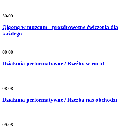
30-09
Qigong w muzeum - prozdrowotne ćwiczenia dla
każdego
08-08
Działania performatywne / Rzeźby w ruch!
08-08
Działania performatywne / Rzeźba nas obchodzi
09-08