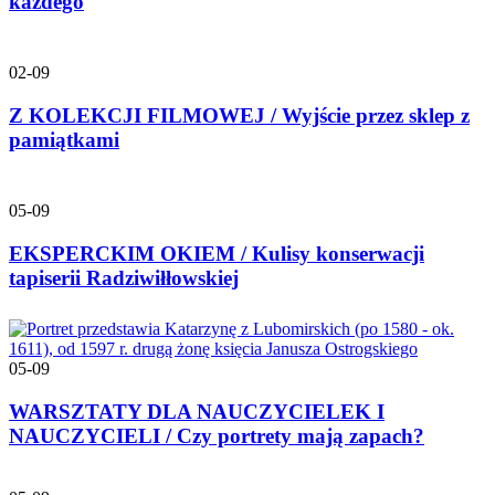
każdego
02-09
Z KOLEKCJI FILMOWEJ / Wyjście przez sklep z
pamiątkami
05-09
EKSPERCKIM OKIEM / Kulisy konserwacji
tapiserii Radziwiłłowskiej
05-09
WARSZTATY DLA NAUCZYCIELEK I
NAUCZYCIELI / Czy portrety mają zapach?