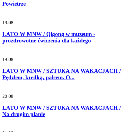
Powietrze
19-08
LATO W MNW / Qigong w muzeum -
prozdrowotne ćwiczenia dla każdego
19-08
LATO W MNW / SZTUKA NA WAKACJACH /
Pędzlem, kredką, palcem. O...
20-08
LATO W MNW / SZTUKA NA WAKACJACH /
Na drugim planie