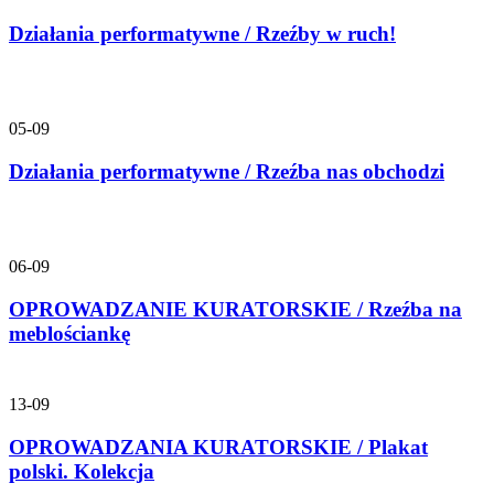
Działania performatywne / Rzeźby w ruch!
05-09
Działania performatywne / Rzeźba nas obchodzi
06-09
OPROWADZANIE KURATORSKIE / Rzeźba na
meblościankę
13-09
OPROWADZANIA KURATORSKIE / Plakat
polski. Kolekcja