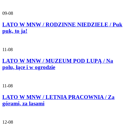
09-08
LATO W MNW / RODZINNE NIEDZIELE / Puk
puk, to ja!
11-08
LATO W MNW / MUZEUM POD LUPĄ / Na
polu, łące i w ogrodzie
11-08
LATO W MNW / LETNIA PRACOWNIA / Za
górami, za lasami
12-08