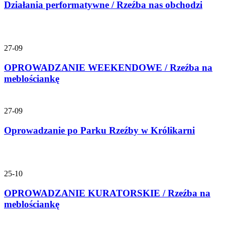
Działania performatywne / Rzeźba nas obchodzi
27-09
OPROWADZANIE WEEKENDOWE / Rzeźba na
meblościankę
27-09
Oprowadzanie po Parku Rzeźby w Królikarni
25-10
OPROWADZANIE KURATORSKIE / Rzeźba na
meblościankę