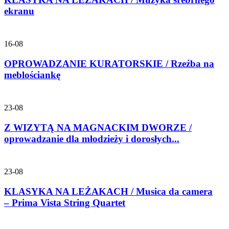
ekranu
16-08
OPROWADZANIE KURATORSKIE / Rzeźba na
meblościankę
23-08
Z WIZYTĄ NA MAGNACKIM DWORZE /
oprowadzanie dla młodzieży i dorosłych...
23-08
KLASYKA NA LEŻAKACH / Musica da camera
– Prima Vista String Quartet