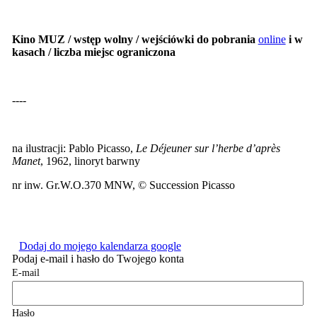
Kino MUZ / wstęp wolny / wejściówki do pobrania
online
i w
kasach
/ liczba miejsc ograniczona
----
na ilustracji: Pablo Picasso,
Le Déjeuner sur l’herbe d’après
Manet
, 1962, linoryt barwny
nr inw. Gr.W.O.370 MNW, © Succession Picasso
Dodaj do mojego kalendarza google
Podaj e-mail i hasło do Twojego konta
E-mail
Hasło