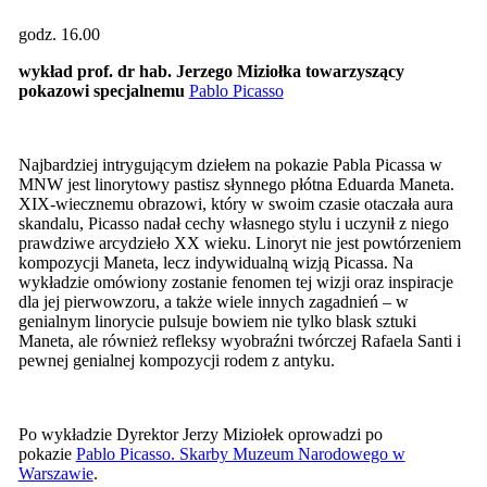
godz. 16.00
wykład prof. dr hab. Jerzego Miziołka towarzyszący
pokazowi specjalnemu
Pablo Picasso
Najbardziej intrygującym dziełem na pokazie Pabla Picassa w
MNW jest linorytowy pastisz słynnego płótna Eduarda Maneta.
XIX-wiecznemu obrazowi, który w swoim czasie otaczała aura
skandalu, Picasso nadał cechy własnego stylu i uczynił z niego
prawdziwe arcydzieło XX wieku. Linoryt nie jest powtórzeniem
kompozycji Maneta, lecz indywidualną wizją Picassa. Na
wykładzie omówiony zostanie fenomen tej wizji oraz inspiracje
dla jej pierwowzoru, a także wiele innych zagadnień – w
genialnym linorycie pulsuje bowiem nie tylko blask sztuki
Maneta, ale również refleksy wyobraźni twórczej Rafaela Santi i
pewnej genialnej kompozycji rodem z antyku.
Po wykładzie Dyrektor Jerzy Miziołek oprowadzi po
pokazie
Pablo Picasso. Skarby Muzeum Narodowego w
Warszawie
.