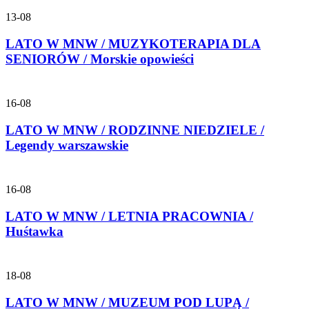
13-08
LATO W MNW / MUZYKOTERAPIA DLA
SENIORÓW / Morskie opowieści
16-08
LATO W MNW / RODZINNE NIEDZIELE /
Legendy warszawskie
16-08
LATO W MNW / LETNIA PRACOWNIA /
Huśtawka
18-08
LATO W MNW / MUZEUM POD LUPĄ /