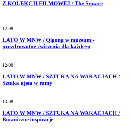
Z KOLEKCJI FILMOWEJ / The Square
12-08
LATO W MNW / Qigong w muzeum -
prozdrowotne ćwiczenia dla każdego
12-08
LATO W MNW / SZTUKA NA WAKACJACH /
Sztuka ujęta w ramy
13-08
LATO W MNW / SZTUKA NA WAKACJACH /
Botaniczne inspiracje