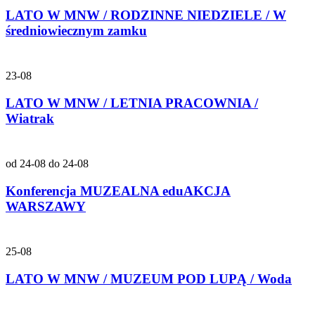
LATO W MNW / RODZINNE NIEDZIELE / W
średniowiecznym zamku
23-08
LATO W MNW / LETNIA PRACOWNIA /
Wiatrak
od 24-08 do 24-08
Konferencja MUZEALNA eduAKCJA
WARSZAWY
25-08
LATO W MNW / MUZEUM POD LUPĄ / Woda