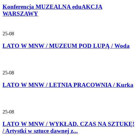
Konferencja MUZEALNA eduAKCJA
WARSZAWY
25-08
LATO W MNW / MUZEUM POD LUPĄ / Woda
25-08
LATO W MNW / LETNIA PRACOWNIA / Kurka
25-08
LATO W MNW / WYKŁAD. CZAS NA SZTUKĘ!
/ Artystki w sztuce dawnej z...