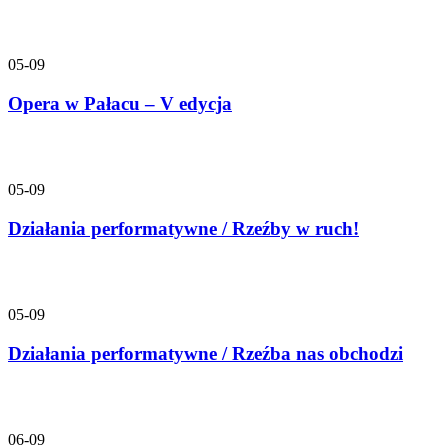
05-09
Opera w Pałacu – V edycja
05-09
Działania performatywne / Rzeźby w ruch!
05-09
Działania performatywne / Rzeźba nas obchodzi
06-09