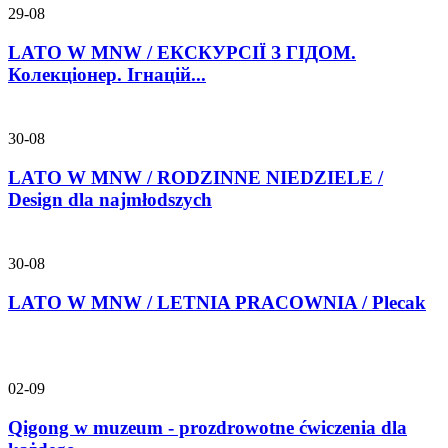
29-08
LATO W MNW / ЕКСКУРСІЇ З ГІДОМ.
Колекціонер. Ігнацій...
30-08
LATO W MNW / RODZINNE NIEDZIELE /
Design dla najmłodszych
30-08
LATO W MNW / LETNIA PRACOWNIA / Plecak
02-09
Qigong w muzeum - prozdrowotne ćwiczenia dla