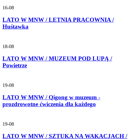
16-08
LATO W MNW / LETNIA PRACOWNIA /
Huśtawka
18-08
LATO W MNW / MUZEUM POD LUPĄ /
Powietrze
19-08
LATO W MNW / Qigong w muzeum -
prozdrowotne ćwiczenia dla każdego
19-08
LATO W MNW / SZTUKA NA WAKACJACH /