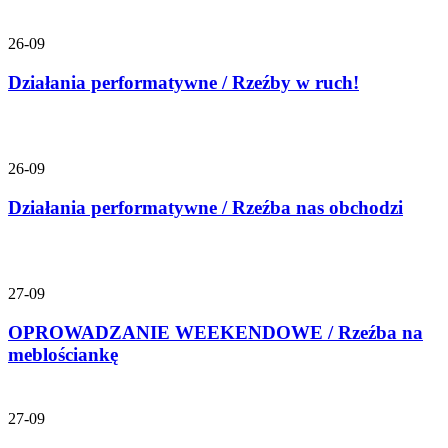
26-09
Działania performatywne / Rzeźby w ruch!
26-09
Działania performatywne / Rzeźba nas obchodzi
27-09
OPROWADZANIE WEEKENDOWE / Rzeźba na
meblościankę
27-09