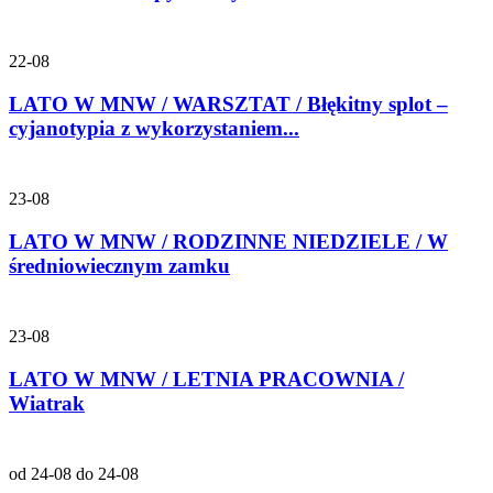
22-08
LATO W MNW / WARSZTAT / Błękitny splot –
cyjanotypia z wykorzystaniem...
23-08
LATO W MNW / RODZINNE NIEDZIELE / W
średniowiecznym zamku
23-08
LATO W MNW / LETNIA PRACOWNIA /
Wiatrak
od 24-08 do 24-08