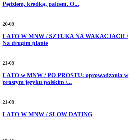
Pędzlem, kredką, palcem. O...
20-08
LATO W MNW / SZTUKA NA WAKACJACH /
Na drugim planie
21-08
LATO w MNW / PO PROSTU: oprowadzania w
prostym języku polskim /...
21-08
LATO W MNW / SLOW DATING