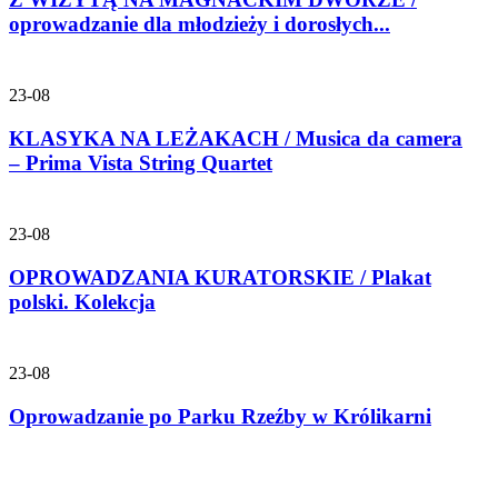
oprowadzanie dla młodzieży i dorosłych...
23-08
KLASYKA NA LEŻAKACH / Musica da camera
– Prima Vista String Quartet
23-08
OPROWADZANIA KURATORSKIE / Plakat
polski. Kolekcja
23-08
Oprowadzanie po Parku Rzeźby w Królikarni