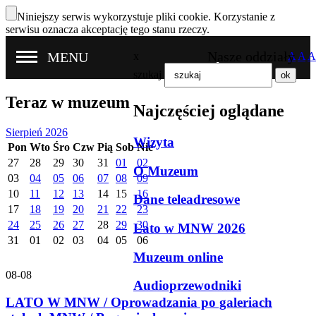
Niniejszy serwis wykorzystuje pliki cookie. Korzystanie z
serwisu oznacza akceptację tego stanu rzeczy.
Nasze oddziały
MENU
x
A
A
A
szukaj
Teraz w muzeum
Najczęściej oglądane
Sierpień 2026
Wizyta
Pon
Wto
Śro
Czw
Pią
Sob
Nie
27
28
29
30
31
01
02
O Muzeum
03
04
05
06
07
08
09
10
11
12
13
14
15
16
Dane teleadresowe
17
18
19
20
21
22
23
24
25
26
27
28
29
30
Lato w MNW 2026
31
01
02
03
04
05
06
Muzeum online
08-08
Audioprzewodniki
LATO W MNW / Oprowadzania po galeriach