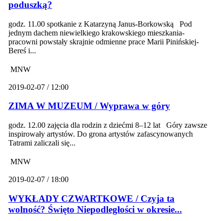
poduszką?
godz. 11.00 spotkanie z Katarzyną Janus-Borkowską Pod
jednym dachem niewielkiego krakowskiego mieszkania-
pracowni powstały skrajnie odmienne prace Marii Pinińskiej-
Bereś i...
MNW
2019-02-07 / 12:00
ZIMA W MUZEUM / Wyprawa w góry
godz. 12.00 zajęcia dla rodzin z dziećmi 8–12 lat Góry zawsze
inspirowały artystów. Do grona artystów zafascynowanych
Tatrami zaliczali się...
MNW
2019-02-07 / 18:00
WYKŁADY CZWARTKOWE / Czyja ta
wolność? Święto Niepodległości w okresie...