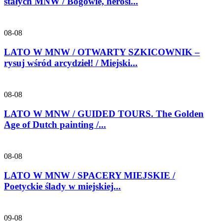
stałych MNW / Bogowie, herosi...
08-08
LATO W MNW / OTWARTY SZKICOWNIK –
rysuj wśród arcydzieł! / Miejski...
08-08
LATO W MNW / GUIDED TOURS. The Golden
Age of Dutch painting /...
08-08
LATO W MNW / SPACERY MIEJSKIE /
Poetyckie ślady w miejskiej...
09-08