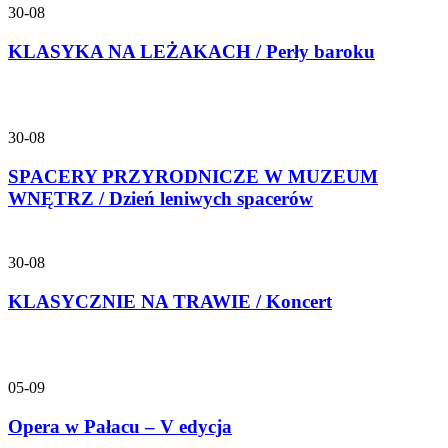
30-08
KLASYKA NA LEŻAKACH / Perły baroku
30-08
SPACERY PRZYRODNICZE W MUZEUM
WNĘTRZ / Dzień leniwych spacerów
30-08
KLASYCZNIE NA TRAWIE / Koncert
05-09
Opera w Pałacu – V edycja