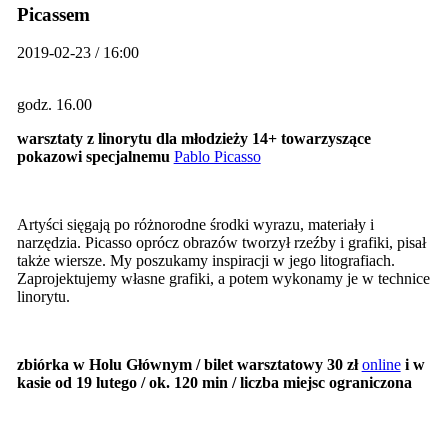
Picassem
2019-02-23 / 16:00
godz. 16.00
warsztaty z linorytu dla młodzieży 14+ towarzyszące
pokazowi specjalnemu
Pablo Picasso
Artyści sięgają po różnorodne środki wyrazu, materiały i
narzędzia. Picasso oprócz obrazów tworzył rzeźby i grafiki, pisał
także wiersze. My poszukamy inspiracji w jego litografiach.
Zaprojektujemy własne grafiki, a potem wykonamy je w technice
linorytu.
zbiórka w Holu Głównym / bilet warsztatowy 30 zł
online
i w
kasie od 19 lutego / ok. 120 min / liczba miejsc ograniczona