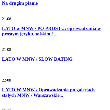
Na drugim planie
21-08
LATO w MNW / PO PROSTU: oprowadzania w
prostym języku polskim /...
21-08
LATO W MNW / SLOW DATING
22-08
LATO W MNW / Oprowadzania po galeriach
stałych MNW / Warszawskie...