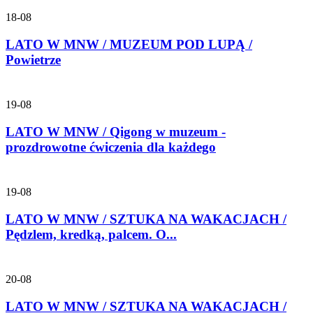
18-08
LATO W MNW / MUZEUM POD LUPĄ /
Powietrze
19-08
LATO W MNW / Qigong w muzeum -
prozdrowotne ćwiczenia dla każdego
19-08
LATO W MNW / SZTUKA NA WAKACJACH /
Pędzlem, kredką, palcem. O...
20-08
LATO W MNW / SZTUKA NA WAKACJACH /