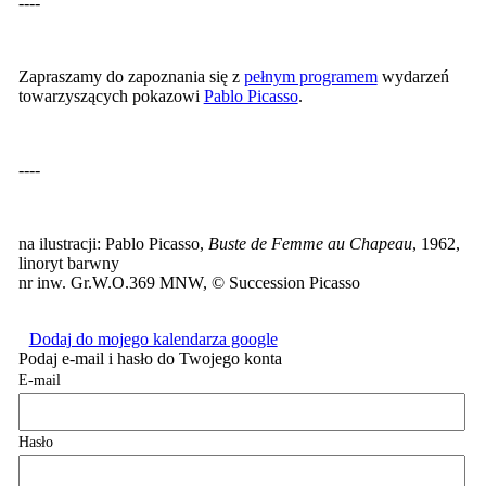
----
Zapraszamy do zapoznania się z
pełnym programem
wydarzeń
towarzyszących pokazowi
Pablo Picasso
.
----
na ilustracji: Pablo Picasso,
Buste de Femme au Chapeau
, 1962,
linoryt barwny
nr inw. Gr.W.O.369 MNW, © Succession Picasso
Dodaj do mojego kalendarza google
Podaj e-mail i hasło do Twojego konta
E-mail
Hasło