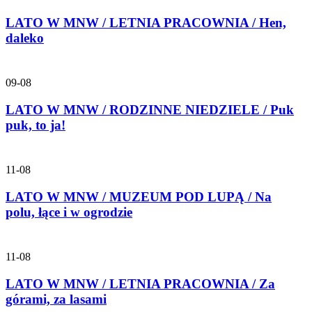
LATO W MNW / LETNIA PRACOWNIA / Hen,
daleko
09-08
LATO W MNW / RODZINNE NIEDZIELE / Puk
puk, to ja!
11-08
LATO W MNW / MUZEUM POD LUPĄ / Na
polu, łące i w ogrodzie
11-08
LATO W MNW / LETNIA PRACOWNIA / Za
górami, za lasami