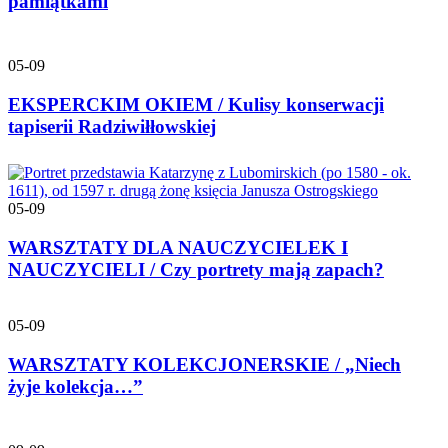
pamiątkami
05-09
EKSPERCKIM OKIEM / Kulisy konserwacji
tapiserii Radziwiłłowskiej
05-09
WARSZTATY DLA NAUCZYCIELEK I
NAUCZYCIELI / Czy portrety mają zapach?
05-09
WARSZTATY KOLEKCJONERSKIE / „Niech
żyje kolekcja…”