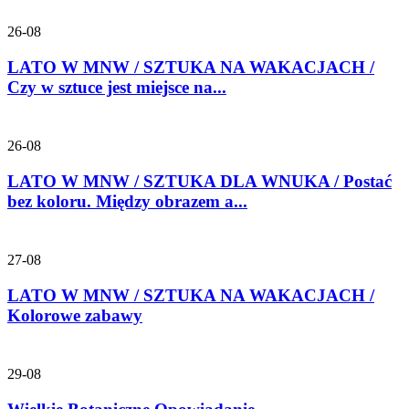
26-08
LATO W MNW / SZTUKA NA WAKACJACH /
Czy w sztuce jest miejsce na...
26-08
LATO W MNW / SZTUKA DLA WNUKA / Postać
bez koloru. Między obrazem a...
27-08
LATO W MNW / SZTUKA NA WAKACJACH /
Kolorowe zabawy
29-08