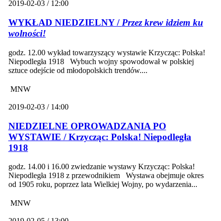
2019-02-03 / 12:00
WYKŁAD NIEDZIELNY /
Przez krew idziem ku
wolności!
godz. 12.00 wykład towarzyszący wystawie Krzycząc: Polska!
Niepodległa 1918 Wybuch wojny spowodował w polskiej
sztuce odejście od młodopolskich trendów....
MNW
2019-02-03 / 14:00
NIEDZIELNE OPROWADZANIA PO
WYSTAWIE / Krzycząc: Polska! Niepodległa
1918
godz. 14.00 i 16.00 zwiedzanie wystawy Krzycząc: Polska!
Niepodległa 1918 z przewodnikiem Wystawa obejmuje okres
od 1905 roku, poprzez lata Wielkiej Wojny, po wydarzenia...
MNW
2019-02-05 / 13:00