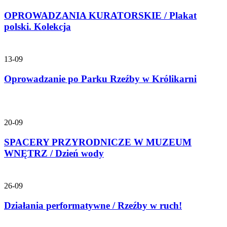
OPROWADZANIA KURATORSKIE / Plakat
polski. Kolekcja
13-09
Oprowadzanie po Parku Rzeźby w Królikarni
20-09
SPACERY PRZYRODNICZE W MUZEUM
WNĘTRZ / Dzień wody
26-09
Działania performatywne / Rzeźby w ruch!