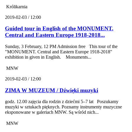
Królikarnia
2019-02-03 / 12:00
Guided tour in English of the MONUMENT.
Central and Eastern Europe 1918-2018...
Sunday, 3 February, 12 PM Admission free This tour of the
"MONUMENT. Central and Eastern Europe 1918-2018"
exhibition in given in English. Monuments...
MNW
2019-02-03 / 12:00
ZIMA W MUZEUM / Dźwięki muzyki
godz. 12.00 zajęcia dla rodzin z dziećmi 5–7 lat Poszukamy
muzyki w sztukach pięknych. Poznamy instrumenty muzyczne
eksponowane w galeriach MNW. Są wśród nich...
MNW