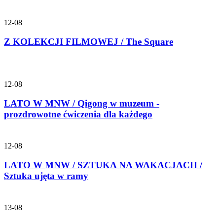
12-08
Z KOLEKCJI FILMOWEJ / The Square
12-08
LATO W MNW / Qigong w muzeum -
prozdrowotne ćwiczenia dla każdego
12-08
LATO W MNW / SZTUKA NA WAKACJACH /
Sztuka ujęta w ramy
13-08