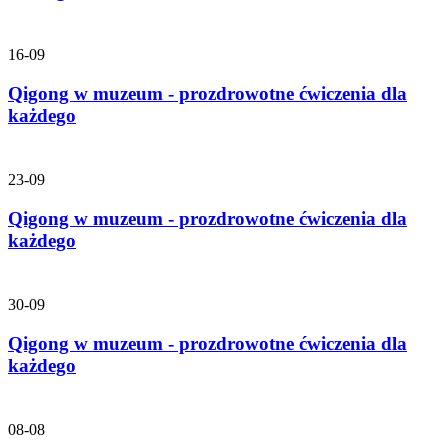
16-09
Qigong w muzeum - prozdrowotne ćwiczenia dla
każdego
23-09
Qigong w muzeum - prozdrowotne ćwiczenia dla
każdego
30-09
Qigong w muzeum - prozdrowotne ćwiczenia dla
każdego
08-08