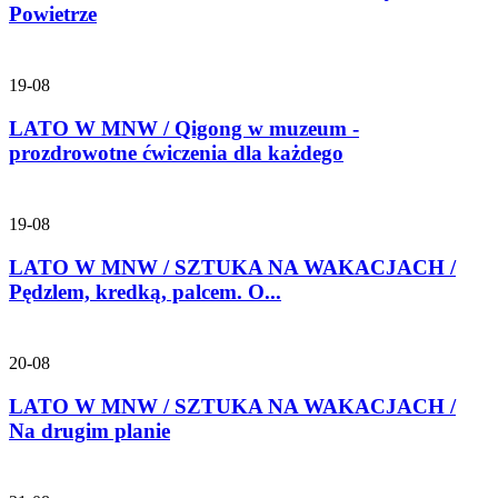
Powietrze
19-08
LATO W MNW / Qigong w muzeum -
prozdrowotne ćwiczenia dla każdego
19-08
LATO W MNW / SZTUKA NA WAKACJACH /
Pędzlem, kredką, palcem. O...
20-08
LATO W MNW / SZTUKA NA WAKACJACH /
Na drugim planie