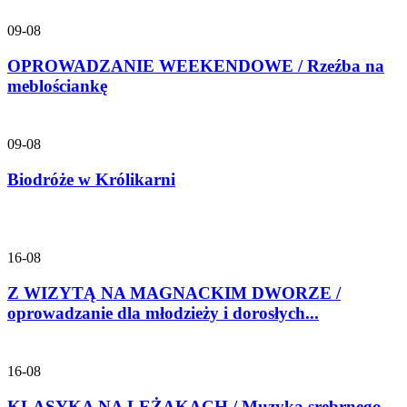
09-08
OPROWADZANIE WEEKENDOWE / Rzeźba na
meblościankę
09-08
Biodróże w Królikarni
16-08
Z WIZYTĄ NA MAGNACKIM DWORZE /
oprowadzanie dla młodzieży i dorosłych...
16-08
KLASYKA NA LEŻAKACH / Muzyka srebrnego