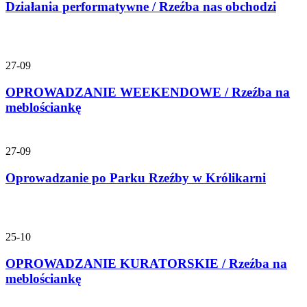
Działania performatywne / Rzeźba nas obchodzi
27-09
OPROWADZANIE WEEKENDOWE / Rzeźba na
meblościankę
27-09
Oprowadzanie po Parku Rzeźby w Królikarni
25-10
OPROWADZANIE KURATORSKIE / Rzeźba na
meblościankę