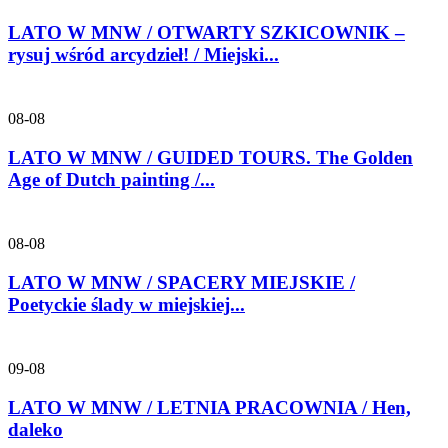
LATO W MNW / OTWARTY SZKICOWNIK –
rysuj wśród arcydzieł! / Miejski...
08-08
LATO W MNW / GUIDED TOURS. The Golden
Age of Dutch painting /...
08-08
LATO W MNW / SPACERY MIEJSKIE /
Poetyckie ślady w miejskiej...
09-08
LATO W MNW / LETNIA PRACOWNIA / Hen,
daleko