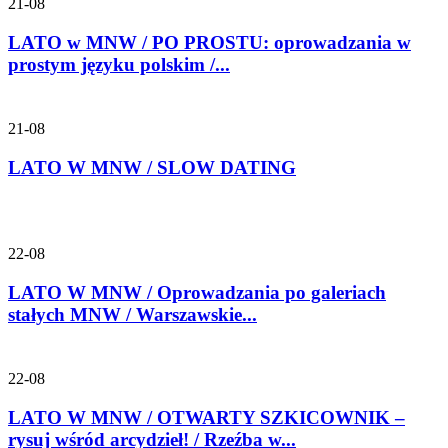
21-08
LATO w MNW / PO PROSTU: oprowadzania w
prostym języku polskim /...
21-08
LATO W MNW / SLOW DATING
22-08
LATO W MNW / Oprowadzania po galeriach
stałych MNW / Warszawskie...
22-08
LATO W MNW / OTWARTY SZKICOWNIK –
rysuj wśród arcydzieł! / Rzeźba w...