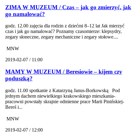
ZIMA W MUZEUM / Czas – jak go zmierzyć, jak
go namalować?
godz. 12.00 zajęcia dla rodzin z dziećmi 8–12 lat Jak mierzyć
czas i jak go namalować? Poznamy czasomierze: klepsydry,
zegary słoneczne, zegary mechaniczne i zegary stołowe....
MNW
2019-02-07 / 11:00
MAMY W MUZEUM / Beresiowie – kijem czy
poduszką?
godz. 11.00 spotkanie z Katarzyną Janus-Borkowską Pod
jednym dachem niewielkiego krakowskiego mieszkania-
pracowni powstały skrajnie odmienne prace Marii Pinińskiej-
Bereś i...
MNW
2019-02-07 / 12:00