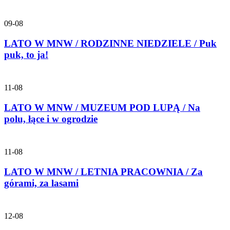
09-08
LATO W MNW / RODZINNE NIEDZIELE / Puk
puk, to ja!
11-08
LATO W MNW / MUZEUM POD LUPĄ / Na
polu, łące i w ogrodzie
11-08
LATO W MNW / LETNIA PRACOWNIA / Za
górami, za lasami
12-08