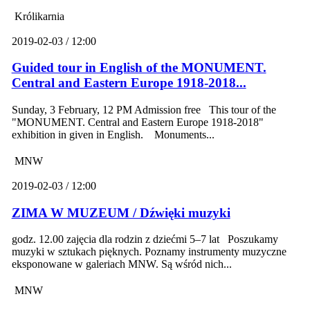
Królikarnia
2019-02-03 / 12:00
Guided tour in English of the MONUMENT.
Central and Eastern Europe 1918-2018...
Sunday, 3 February, 12 PM Admission free This tour of the
"MONUMENT. Central and Eastern Europe 1918-2018"
exhibition in given in English. Monuments...
MNW
2019-02-03 / 12:00
ZIMA W MUZEUM / Dźwięki muzyki
godz. 12.00 zajęcia dla rodzin z dziećmi 5–7 lat Poszukamy
muzyki w sztukach pięknych. Poznamy instrumenty muzyczne
eksponowane w galeriach MNW. Są wśród nich...
MNW