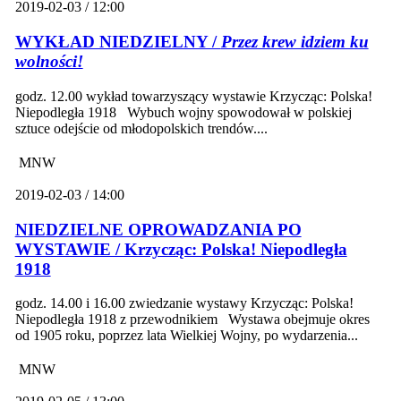
2019-02-03 / 12:00
WYKŁAD NIEDZIELNY /
Przez krew idziem ku
wolności!
godz. 12.00 wykład towarzyszący wystawie Krzycząc: Polska!
Niepodległa 1918 Wybuch wojny spowodował w polskiej
sztuce odejście od młodopolskich trendów....
MNW
2019-02-03 / 14:00
NIEDZIELNE OPROWADZANIA PO
WYSTAWIE / Krzycząc: Polska! Niepodległa
1918
godz. 14.00 i 16.00 zwiedzanie wystawy Krzycząc: Polska!
Niepodległa 1918 z przewodnikiem Wystawa obejmuje okres
od 1905 roku, poprzez lata Wielkiej Wojny, po wydarzenia...
MNW