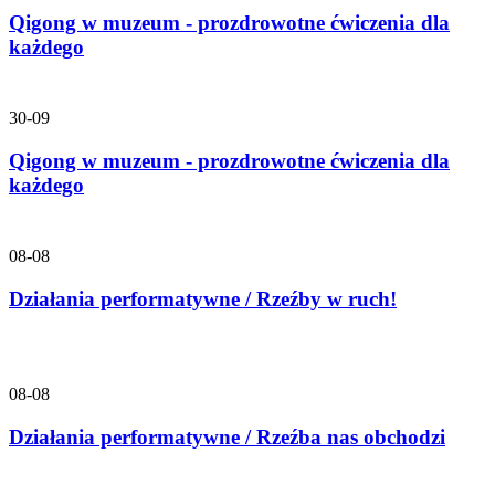
Qigong w muzeum - prozdrowotne ćwiczenia dla
każdego
30-09
Qigong w muzeum - prozdrowotne ćwiczenia dla
każdego
08-08
Działania performatywne / Rzeźby w ruch!
08-08
Działania performatywne / Rzeźba nas obchodzi