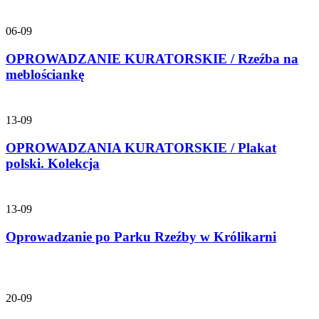
06-09
OPROWADZANIE KURATORSKIE / Rzeźba na
meblościankę
13-09
OPROWADZANIA KURATORSKIE / Plakat
polski. Kolekcja
13-09
Oprowadzanie po Parku Rzeźby w Królikarni
20-09