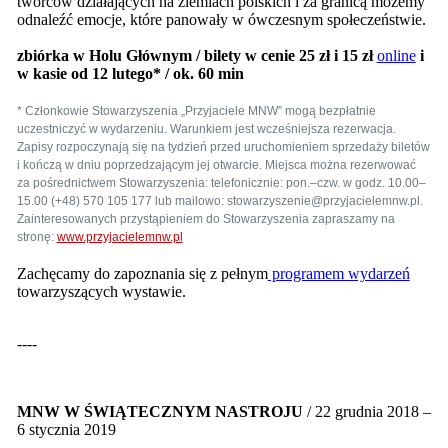
twórców działających na ziemiach polskich i za granicą możemy
odnaleźć emocje, które panowały w ówczesnym społeczeństwie.
zbiórka w Holu Głównym / bilety w cenie 25 zł i 15 zł
online
i
w kasie
od 12 lutego
* / ok. 60 min
* Członkowie Stowarzyszenia „Przyjaciele MNW” mogą bezpłatnie
uczestniczyć w wydarzeniu. Warunkiem jest wcześniejsza rezerwacja.
Zapisy rozpoczynają się na tydzień przed uruchomieniem sprzedaży biletów
i kończą w dniu poprzedzającym jej otwarcie. Miejsca można rezerwować
za pośrednictwem Stowarzyszenia: telefonicznie: pon.–czw. w godz. 10.00–
15.00 (+48) 570 105 177 lub mailowo: stowarzyszenie@przyjacielemnw.pl.
Zainteresowanych przystąpieniem do Stowarzyszenia zapraszamy na
stronę:
www.przyjacielemnw.pl
Zachęcamy do zapoznania się z pełnym
programem wydarzeń
towarzyszących wystawie.
----
MNW W ŚWIĄTECZNYM NASTROJU
/ 22 grudnia 2018 –
6 stycznia 2019