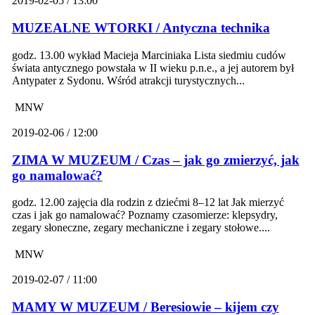
2019-02-05 / 13:00
MUZEALNE WTORKI / Antyczna technika
godz. 13.00 wykład Macieja Marciniaka Lista siedmiu cudów
świata antycznego powstała w II wieku p.n.e., a jej autorem był
Antypater z Sydonu. Wśród atrakcji turystycznych...
MNW
2019-02-06 / 12:00
ZIMA W MUZEUM / Czas – jak go zmierzyć, jak
go namalować?
godz. 12.00 zajęcia dla rodzin z dziećmi 8–12 lat Jak mierzyć
czas i jak go namalować? Poznamy czasomierze: klepsydry,
zegary słoneczne, zegary mechaniczne i zegary stołowe....
MNW
2019-02-07 / 11:00
MAMY W MUZEUM / Beresiowie – kijem czy