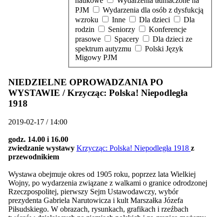
naukowe
Wydarzenia tłumaczone na
PJM
Wydarzenia dla osób z dysfukcją
wzroku
Inne
Dla dzieci
Dla
rodzin
Seniorzy
Konferencje
prasowe
Spacery
Dla dzieci ze
spektrum autyzmu
Polski Język
Migowy PJM
NIEDZIELNE OPROWADZANIA PO
WYSTAWIE / Krzycząc: Polska! Niepodległa
1918
2019-02-17 / 14:00
godz. 14.00 i 16.00
zwiedzanie wystawy
Krzycząc: Polska! Niepodległa 1918
z
przewodnikiem
Wystawa obejmuje okres od 1905 roku, poprzez lata Wielkiej
Wojny, po wydarzenia związane z walkami o granice odrodzonej
Rzeczpospolitej, pierwszy Sejm Ustawodawczy, wybór
prezydenta Gabriela Narutowicza i kult Marszałka Józefa
Piłsudskiego. W obrazach, rysunkach, grafikach i rzeźbach