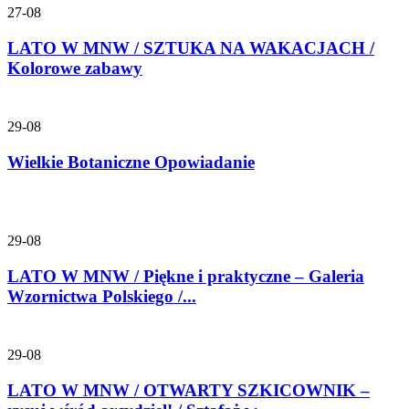
27-08
LATO W MNW / SZTUKA NA WAKACJACH /
Kolorowe zabawy
29-08
Wielkie Botaniczne Opowiadanie
29-08
LATO W MNW / Piękne i praktyczne – Galeria
Wzornictwa Polskiego /...
29-08
LATO W MNW / OTWARTY SZKICOWNIK –