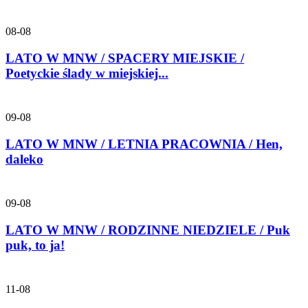
08-08
LATO W MNW / SPACERY MIEJSKIE /
Poetyckie ślady w miejskiej...
09-08
LATO W MNW / LETNIA PRACOWNIA / Hen,
daleko
09-08
LATO W MNW / RODZINNE NIEDZIELE / Puk
puk, to ja!
11-08