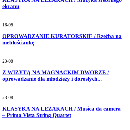
ekranu
16-08
OPROWADZANIE KURATORSKIE / Rzeźba na
meblościankę
23-08
Z WIZYTĄ NA MAGNACKIM DWORZE /
oprowadzanie dla młodzieży i dorosłych...
23-08
KLASYKA NA LEŻAKACH / Musica da camera
– Prima Vista String Quartet