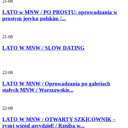
21-08
LATO w MNW / PO PROSTU: oprowadzania w
prostym języku polskim /...
21-08
LATO W MNW / SLOW DATING
22-08
LATO W MNW / Oprowadzania po galeriach
stałych MNW / Warszawskie...
22-08
LATO W MNW / OTWARTY SZKICOWNIK –
rysuj wśród arcydzieł! / Rzeźba w...