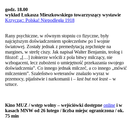
godz. 18.00
wykład Łukasza Mieszkowskiego towarzyszący wystawie
Krzycząc: Polska! Niepodległa 1918
Rany psychiczne, w równym stopniu co fizyczne, były
najcięższym doświadczeniem społeczeństw po I wojnie
światowej. Zostały jednak z premedytacją zepchnięte na
margines, w strefę ciszy. Jak napisał Walter Benjamin, teolog i
filozof: „[…] żołnierze wrócili z pola bitwy milczący, nie
wzbogaceni, lecz zubożeni o umiejętność przekazania swojego
doświadczenia”. Co innego jednak milczeć, a co innego „mówić
milczeniem”. Szaleństwo weteranów znalazło wyraz w
przemocy, pijaństwie i narkomanii i –
last but not least
– w
sztuce.
Kino MUZ /
wstęp wolny – wejściówki dostępne
online
i w
kasach MNW od 26 lutego
/ liczba miejsc ograniczona / ok.
75 min