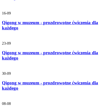
16-09
Qigong w muzeum - prozdrowotne ćwiczenia dla
każdego
23-09
Qigong w muzeum - prozdrowotne ćwiczenia dla
każdego
30-09
Qigong w muzeum - prozdrowotne ćwiczenia dla
każdego
08-08