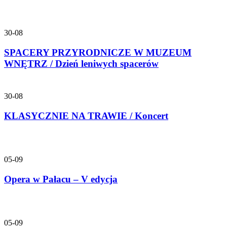
30-08
SPACERY PRZYRODNICZE W MUZEUM
WNĘTRZ / Dzień leniwych spacerów
30-08
KLASYCZNIE NA TRAWIE / Koncert
05-09
Opera w Pałacu – V edycja
05-09