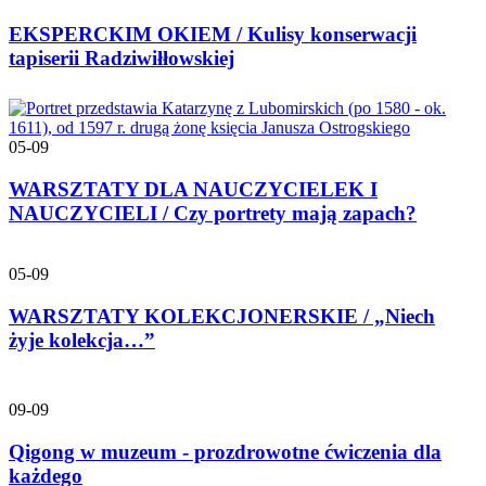
EKSPERCKIM OKIEM / Kulisy konserwacji
tapiserii Radziwiłłowskiej
05-09
WARSZTATY DLA NAUCZYCIELEK I
NAUCZYCIELI / Czy portrety mają zapach?
05-09
WARSZTATY KOLEKCJONERSKIE / „Niech
żyje kolekcja…”
09-09
Qigong w muzeum - prozdrowotne ćwiczenia dla
każdego