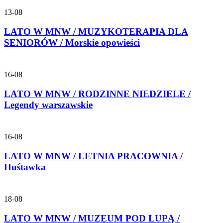
13-08
LATO W MNW / MUZYKOTERAPIA DLA
SENIORÓW / Morskie opowieści
16-08
LATO W MNW / RODZINNE NIEDZIELE /
Legendy warszawskie
16-08
LATO W MNW / LETNIA PRACOWNIA /
Huśtawka
18-08
LATO W MNW / MUZEUM POD LUPĄ /