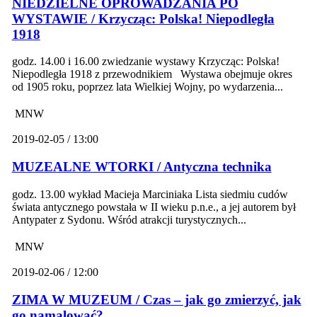
NIEDZIELNE OPROWADZANIA PO
WYSTAWIE / Krzycząc: Polska! Niepodległa
1918
godz. 14.00 i 16.00 zwiedzanie wystawy Krzycząc: Polska!
Niepodległa 1918 z przewodnikiem Wystawa obejmuje okres
od 1905 roku, poprzez lata Wielkiej Wojny, po wydarzenia...
MNW
2019-02-05 / 13:00
MUZEALNE WTORKI / Antyczna technika
godz. 13.00 wykład Macieja Marciniaka Lista siedmiu cudów
świata antycznego powstała w II wieku p.n.e., a jej autorem był
Antypater z Sydonu. Wśród atrakcji turystycznych...
MNW
2019-02-06 / 12:00
ZIMA W MUZEUM / Czas – jak go zmierzyć, jak
go namalować?