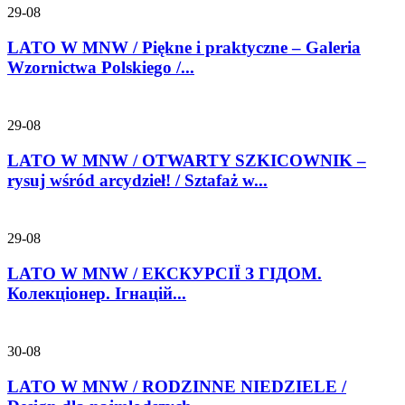
29-08
LATO W MNW / Piękne i praktyczne – Galeria
Wzornictwa Polskiego /...
29-08
LATO W MNW / OTWARTY SZKICOWNIK –
rysuj wśród arcydzieł! / Sztafaż w...
29-08
LATO W MNW / ЕКСКУРСІЇ З ГІДОМ.
Колекціонер. Ігнацій...
30-08
LATO W MNW / RODZINNE NIEDZIELE /