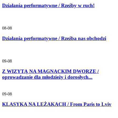
Działania performatywne / Rzeźby w ruch!
08-08
Działania performatywne / Rzeźba nas obchodzi
09-08
Z WIZYTĄ NA MAGNACKIM DWORZE /
oprowadzanie dla młodzieży i dorosłych...
09-08
KLASYKA NA LEŻAKACH / From Paris to Lviv