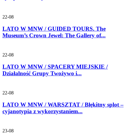
22-08
LATO W MNW / GUIDED TOURS. The
Museum’s Crown Jewel: The Gallery of...
22-08
LATO W MNW / SPACERY MIEJSKIE /
Działalność Grupy Twożywo i...
22-08
LATO W MNW / WARSZTAT / Błękitny splot –
cyjanotypia z wykorzystaniem...
23-08