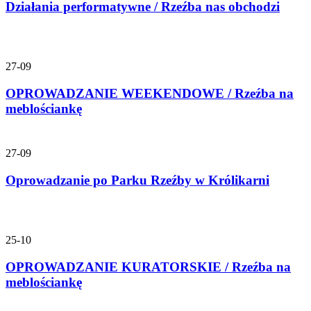
Działania performatywne / Rzeźba nas obchodzi
27-09
OPROWADZANIE WEEKENDOWE / Rzeźba na
meblościankę
27-09
Oprowadzanie po Parku Rzeźby w Królikarni
25-10
OPROWADZANIE KURATORSKIE / Rzeźba na
meblościankę