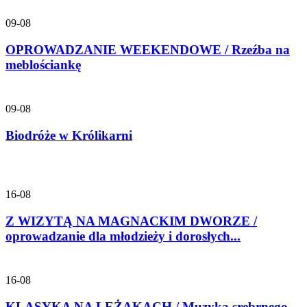
09-08
OPROWADZANIE WEEKENDOWE / Rzeźba na
meblościankę
09-08
Biodróże w Królikarni
16-08
Z WIZYTĄ NA MAGNACKIM DWORZE /
oprowadzanie dla młodzieży i dorosłych...
16-08
KLASYKA NA LEŻAKACH / Muzyka srebrnego