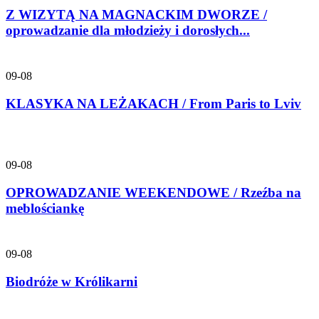
Z WIZYTĄ NA MAGNACKIM DWORZE /
oprowadzanie dla młodzieży i dorosłych...
09-08
KLASYKA NA LEŻAKACH / From Paris to Lviv
09-08
OPROWADZANIE WEEKENDOWE / Rzeźba na
meblościankę
09-08
Biodróże w Królikarni