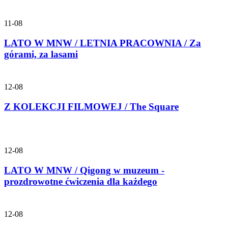
11-08
LATO W MNW / LETNIA PRACOWNIA / Za
górami, za lasami
12-08
Z KOLEKCJI FILMOWEJ / The Square
12-08
LATO W MNW / Qigong w muzeum -
prozdrowotne ćwiczenia dla każdego
12-08