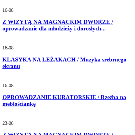
16-08
Z WIZYTĄ NA MAGNACKIM DWORZE /
oprowadzanie dla młodzieży i dorosłych...
16-08
KLASYKA NA LEŻAKACH / Muzyka srebrnego
ekranu
16-08
OPROWADZANIE KURATORSKIE / Rzeźba na
meblościankę
23-08
Z WIZYTĄ NA MAGNACKIM DWORZE /