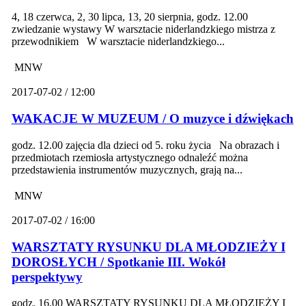
4, 18 czerwca, 2, 30 lipca, 13, 20 sierpnia, godz. 12.00
zwiedzanie wystawy W warsztacie niderlandzkiego mistrza z
przewodnikiem W warsztacie niderlandzkiego...
MNW
2017-07-02 / 12:00
WAKACJE W MUZEUM / O muzyce i dźwiękach
godz. 12.00 zajęcia dla dzieci od 5. roku życia Na obrazach i
przedmiotach rzemiosła artystycznego odnaleźć można
przedstawienia instrumentów muzycznych, grają na...
MNW
2017-07-02 / 16:00
WARSZTATY RYSUNKU DLA MŁODZIEŻY I
DOROSŁYCH / Spotkanie III. Wokół
perspektywy
godz. 16.00 WARSZTATY RYSUNKU DLA MŁODZIEŻY I