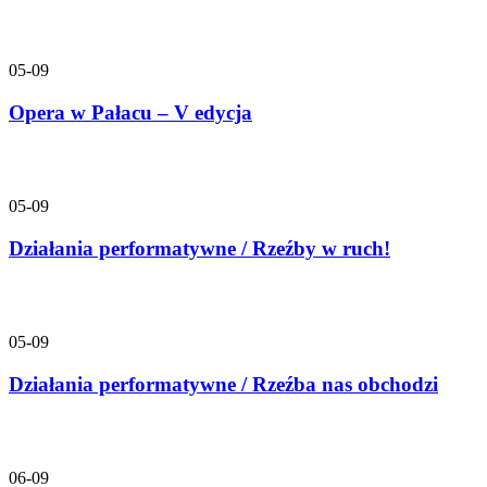
05-09
Opera w Pałacu – V edycja
05-09
Działania performatywne / Rzeźby w ruch!
05-09
Działania performatywne / Rzeźba nas obchodzi
06-09