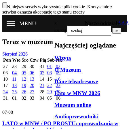
Niniejszy serwis wykorzystuje pliki cookie. Korzystanie z
serwisu oznacza akceptację tego stanu rzeczy.
Nasze oddziały
MENU
x
A
A
A
szukaj
Teraz w muzeum
Najczęściej oglądane
Sierpień 2026
Wizyta
Pon
Wto
Śro
Czw
Pią
Sob
Nie
27
28
29
30
31
01
02
O Muzeum
03
04
05
06
07
08
09
10
11
12
13
14
15
16
Dane teleadresowe
17
18
19
20
21
22
23
24
25
26
27
28
29
30
Lato w MNW 2026
31
01
02
03
04
05
06
Muzeum online
07-08
Audioprzewodniki
LATO w MNW / PO PROSTU: oprowadzania w