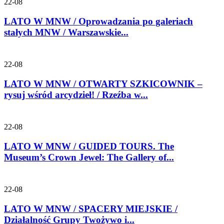
22-08
LATO W MNW / Oprowadzania po galeriach
stałych MNW / Warszawskie...
22-08
LATO W MNW / OTWARTY SZKICOWNIK –
rysuj wśród arcydzieł! / Rzeźba w...
22-08
LATO W MNW / GUIDED TOURS. The
Museum’s Crown Jewel: The Gallery of...
22-08
LATO W MNW / SPACERY MIEJSKIE /
Działalność Grupy Twożywo i...