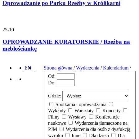
Oprowadzanie po Parku Rzeźby w Królikarni
25-10
OPROWADZANIE KURATORSKIE / Rzeźba na
meblościankę
EN
Strona główna
/
Wydarzenia
/
Kalendarium
/
Od:
Do:
Gdzie:
Spotkania i oprowadzania
Wykłady
Warsztaty
Koncerty
Filmy
Wystawy
Konferencje
naukowe
Wydarzenia tłumaczone na
PJM
Wydarzenia dla osób z dysfukcją
wzroku
Inne
Dla dzieci
Dla