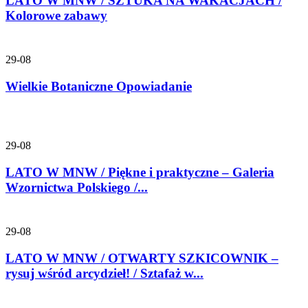
LATO W MNW / SZTUKA NA WAKACJACH /
Kolorowe zabawy
29-08
Wielkie Botaniczne Opowiadanie
29-08
LATO W MNW / Piękne i praktyczne – Galeria
Wzornictwa Polskiego /...
29-08
LATO W MNW / OTWARTY SZKICOWNIK –
rysuj wśród arcydzieł! / Sztafaż w...