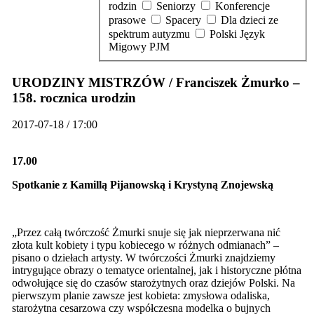
rodzin
Seniorzy
Konferencje
prasowe
Spacery
Dla dzieci ze
spektrum autyzmu
Polski Język
Migowy PJM
URODZINY MISTRZÓW / Franciszek Żmurko –
158. rocznica urodzin
2017-07-18 / 17:00
17.00
Spotkanie z Kamillą Pijanowską i Krystyną Znojewską
„Przez całą twórczość Żmurki snuje się jak nieprzerwana nić
złota kult kobiety i typu kobiecego w różnych odmianach” –
pisano o dziełach artysty. W twórczości Żmurki znajdziemy
intrygujące obrazy o tematyce orientalnej, jak i historyczne płótna
odwołujące się do czasów starożytnych oraz dziejów Polski. Na
pierwszym planie zawsze jest kobieta: zmysłowa odaliska,
starożytna cesarzowa czy współczesna modelka o bujnych