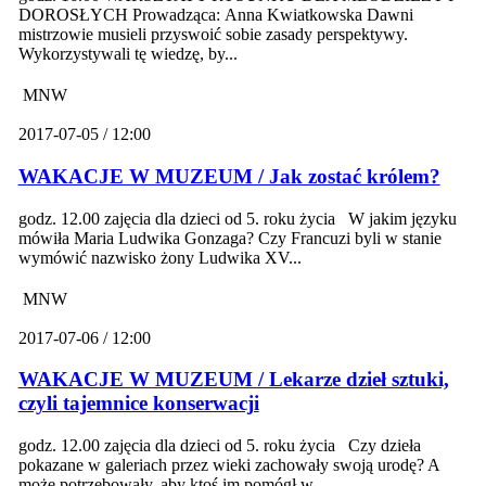
DOROSŁYCH Prowadząca: Anna Kwiatkowska Dawni
mistrzowie musieli przyswoić sobie zasady perspektywy.
Wykorzystywali tę wiedzę, by...
MNW
2017-07-05 / 12:00
WAKACJE W MUZEUM / Jak zostać królem?
godz. 12.00 zajęcia dla dzieci od 5. roku życia W jakim języku
mówiła Maria Ludwika Gonzaga? Czy Francuzi byli w stanie
wymówić nazwisko żony Ludwika XV...
MNW
2017-07-06 / 12:00
WAKACJE W MUZEUM / Lekarze dzieł sztuki,
czyli tajemnice konserwacji
godz. 12.00 zajęcia dla dzieci od 5. roku życia Czy dzieła
pokazane w galeriach przez wieki zachowały swoją urodę? A
może potrzebowały, aby ktoś im pomógł w...