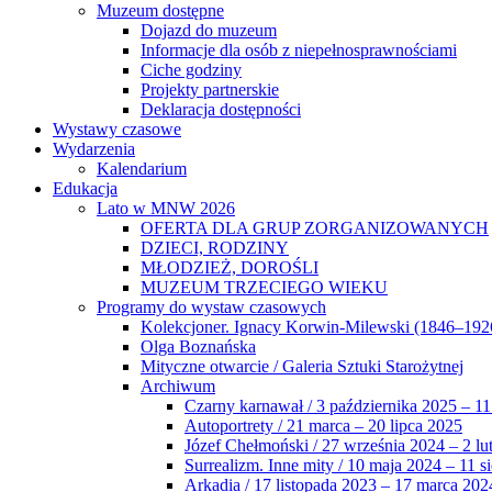
Muzeum dostępne
Dojazd do muzeum
Informacje dla osób z niepełnosprawnościami
Ciche godziny
Projekty partnerskie
Deklaracja dostępności
Wystawy czasowe
Wydarzenia
Kalendarium
Edukacja
Lato w MNW 2026
OFERTA DLA GRUP ZORGANIZOWANYCH
DZIECI, RODZINY
MŁODZIEŻ, DOROŚLI
MUZEUM TRZECIEGO WIEKU
Programy do wystaw czasowych
Kolekcjoner. Ignacy Korwin-Milewski (1846–192
Olga Boznańska
Mityczne otwarcie / Galeria Sztuki Starożytnej
Archiwum
Czarny karnawał / 3 października 2025 – 11
Autoportrety / 21 marca – 20 lipca 2025
Józef Chełmoński / 27 września 2024 – 2 lu
Surrealizm. Inne mity / 10 maja 2024 – 11 s
Arkadia / 17 listopada 2023 – 17 marca 202