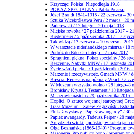
Krzycząc: Polska! Niepodległa 1918
POKAZ SPECJALNY / Pablo Picasso
Józef Brandt 1841–1915 / 22 czerwca – 30 
Sztuka Wicekrólestwa Peru / 2 marca - 20 
Paderewski / 17 lutego – 20 maja 2018
Miejska rewolta / 27 października 2017 – 2
Biedermeier / 5 października 2017 – 7 stycz
Tak widzą / 13 czerwca – 10 września 2017
W warsztacie niderlandzkiego mistrza / 18 
Podróż do Edo / 25 lutego – 7 maja 2017
Spragnieni piękna. Pokaz specjalny / 26 sty
Bezcenne. Nabytki MNW / 17 listopada 201
Życie wśród piękna / 1 października 2016 –
Marzenie i rzeczywistość. Gmach MNW / do
Brescia. Renesans na północy Włoch / 2 cz
W Muzeum wszystko wolno / 28 lutego–8 
Bronisław Krystall. Testament / 18 listopa
Mistrzowie pastelu / 29 października 2015 –
Hoplici. O sztuce wojennej starożytnej Grec
Trasa Muzeum – Zalew Zegrzyński. Estrada
Finisaż wystawy „Papież awangardy” / 30 s
Papież awangardy. Tadeusz Peiper / 28 maja
Arcydzieła sztuki japońskiej w kolekcjach p
Olga Boznańska (1865-1940) / Program to
Masoneria. Pro publico bono / program tow