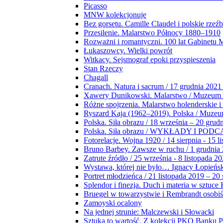
Picasso
MNW kolekcjonuje
Bez gorsetu. Camille Claudel i polskie rzeź
Przesilenie. Malarstwo Północy 1880–1910
Rozważni i romantyczni. 100 lat Gabinetu
Łukaszowcy. Wielki powrót
Witkacy. Sejsmograf epoki przyspieszenia
Stan Rzeczy
Chagall
Cranach. Natura i sacrum / 17 grudnia 2021
Xawery Dunikowski. Malarstwo / Muzeum 
Różne spojrzenia. Malarstwo holenderskie i
Ryszard Kaja (1962–2019). Polska / Muze
Polska. Siła obrazu / 18 września – 20 grud
Polska. Siła obrazu / WYKŁADY I POD
Fotorelacje. Wojna 1920 / 14 sierpnia - 15 l
Bruno Barbey. Zawsze w ruchu / 1 grudnia
Zatrute źródło / 25 września - 8 listopada 2
Wystawa, której nie było… Ignacy Łopieńs
Portret młodzieńca / 21 listopada 2019 – 20
Splendor i finezja. Duch i materia w sztuce 
Bruegel w towarzystwie i Rembrandt osobiś
Zamoyski ocalony
Na jednej strunie: Malczewski i Słowacki
Sztuka to wartość. Z kolekcji PKO Banku P