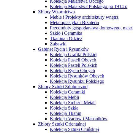
Kolekcja Malarstwa Obcego
Kolekcja Malarstwa Polskiego po 1914 r.
Zbiory Wzornictwa
Meble i Projekty architektury wnętrz
Metaloplastyka i Biżuteria
Przedmioty gospodarstwa domowego, maszy
Szkło i Ceramika
Tkanina i Odzież
Zabawki
Gabinet Rycin i Rysunków
Kolekcja Grafiki Polskiej
Kolekcja Pasteli Obcych
Kolekcja Pasteli Polskich
Kolekcja Rycin Obcych
Kolekcja Rysunków Obcych
Kolekcja Rysunku Polskiego
Zbiory Sztuki Zdobnicznej
Kolekcja Ceramiki
Kolekcja Mebli
Kolekcja Sreber i Metali
Kolekcja Szkła
Kolekcja Tkanin
Kolekcja Variów i Masoników
Zbiory Sztuki Orientalnej
Kolekcja Sztuki Chińskiej