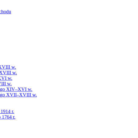
schodu
XVIII w.
XVIII w.
XVI w.
III w.
iego XIV–XVI w.
iego XVII–XVIII w.
 1914 r.
 1764 r.