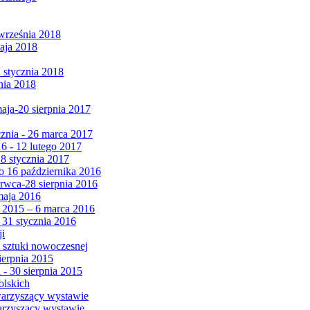
września 2018
maja 2018
1 stycznia 2018
nia 2018
maja-20 sierpnia 2017
cznia - 26 marca 2017
6 - 12 lutego 2017
 8 stycznia 2017
 16 października 2016
erwca-28 sierpnia 2016
maja 2016
da 2015 – 6 marca 2016
 31 stycznia 2016
ji
 sztuki nowoczesnej
ierpnia 2015
 - 30 sierpnia 2015
olskich
warzyszący wystawie
arzyszący wystawie