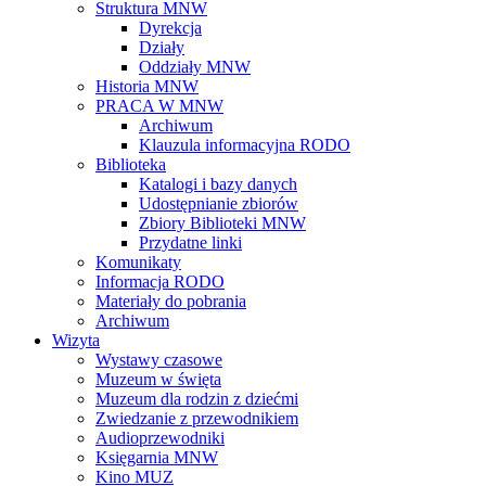
Struktura MNW
Dyrekcja
Działy
Oddziały MNW
Historia MNW
PRACA W MNW
Archiwum
Klauzula informacyjna RODO
Biblioteka
Katalogi i bazy danych
Udostępnianie zbiorów
Zbiory Biblioteki MNW
Przydatne linki
Komunikaty
Informacja RODO
Materiały do pobrania
Archiwum
Wizyta
Wystawy czasowe
Muzeum w święta
Muzeum dla rodzin z dziećmi
Zwiedzanie z przewodnikiem
Audioprzewodniki
Księgarnia MNW
Kino MUZ