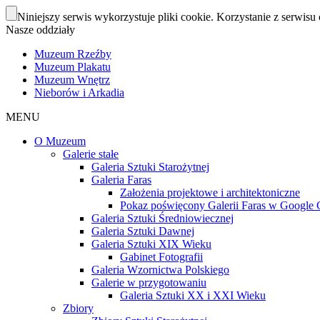
Niniejszy serwis wykorzystuje pliki cookie. Korzystanie z serwisu 
Nasze oddziały
Muzeum Rzeźby
Muzeum Plakatu
Muzeum Wnętrz
Nieborów i Arkadia
MENU
O Muzeum
Galerie stałe
Galeria Sztuki Starożytnej
Galeria Faras
Założenia projektowe i architektoniczne
Pokaz poświęcony Galerii Faras w Google Cu
Galeria Sztuki Średniowiecznej
Galeria Sztuki Dawnej
Galeria Sztuki XIX Wieku
Gabinet Fotografii
Galeria Wzornictwa Polskiego
Galerie w przygotowaniu
Galeria Sztuki XX i XXI Wieku
Zbiory