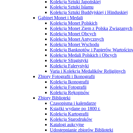
Kolekcja Sztuki Japońskiej
Kolekcja Sztuki Islamu
Kolekcja Sztuki Buddyjskiej i Hinduskiej
Gabinet Monet i Medali
Kolekcja Monet Polskich
Kolekcja Monet Ziem z Polską Związanych
Kolekcja Monet Obcych
Kolekcja Monet Antycznych
Kolekcja Monet Wschodu
Kolekcja Banknotów i Papierów Wartości
Kolekcja Medali Polskich i Obcych
Kolekcje Sfragistyki
Kolekcja Falerystyki
Varia i Kolekcja Medalików Religijnych
Zbiory Fotografii i Ikonografii
Kolekcja Ikonografii
Kolekcja Fotografii
Kolekcja Rękopisów
Zbiory Biblioteki
Czasopisma i kalendarze
Książki wydane po 1800 r.
Kolekcja Kartografii
Kolekcja Starodruków
Katalogi aukcyjne
Udostępnianie zbiorów Biblioteki