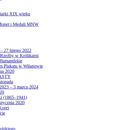
biarki XIX wieku
 Monet i Medali MNW
 – 27 lutego 2022
Rzeźby w Królikarni
 flamandzkie
um Plakatu w Wilanowie
nia 2020
CASTY
istopada
 2023 – 3 marca 2024
020
ki (1865–1941)
 stycznia 2020
Korei
cie
olskiego