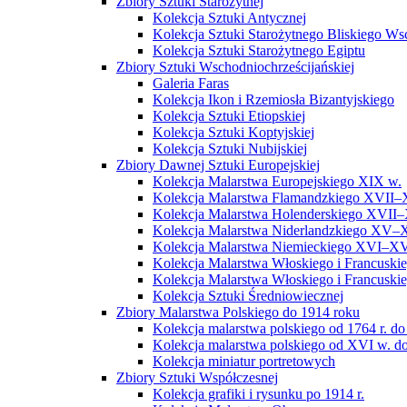
Zbiory Sztuki Starożytnej
Kolekcja Sztuki Antycznej
Kolekcja Sztuki Starożytnego Bliskiego W
Kolekcja Sztuki Starożytnego Egiptu
Zbiory Sztuki Wschodniochrześcijańskiej
Galeria Faras
Kolekcja Ikon i Rzemiosła Bizantyjskiego
Kolekcja Sztuki Etiopskiej
Kolekcja Sztuki Koptyjskiej
Kolekcja Sztuki Nubijskiej
Zbiory Dawnej Sztuki Europejskiej
Kolekcja Malarstwa Europejskiego XIX w.
Kolekcja Malarstwa Flamandzkiego XVII–
Kolekcja Malarstwa Holenderskiego XVII–
Kolekcja Malarstwa Niderlandzkiego XV–
Kolekcja Malarstwa Niemieckiego XVI–XV
Kolekcja Malarstwa Włoskiego i Francusk
Kolekcja Malarstwa Włoskiego i Francusk
Kolekcja Sztuki Średniowiecznej
Zbiory Malarstwa Polskiego do 1914 roku
Kolekcja malarstwa polskiego od 1764 r. do
Kolekcja malarstwa polskiego od XVI w. do
Kolekcja miniatur portretowych
Zbiory Sztuki Współczesnej
Kolekcja grafiki i rysunku po 1914 r.