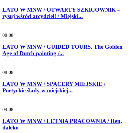
LATO W MNW / OTWARTY SZKICOWNIK –
rysuj wśród arcydzieł! / Miejski...
08-08
LATO W MNW / GUIDED TOURS. The Golden
Age of Dutch painting /...
08-08
LATO W MNW / SPACERY MIEJSKIE /
Poetyckie ślady w miejskiej...
09-08
LATO W MNW / LETNIA PRACOWNIA / Hen,
daleko