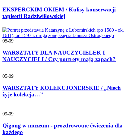
EKSPERCKIM OKIEM / Kulisy konserwacji
tapiserii Radziwiłłowskiej
05-09
WARSZTATY DLA NAUCZYCIELEK I
NAUCZYCIELI / Czy portrety mają zapach?
05-09
WARSZTATY KOLEKCJONERSKIE / „Niech
żyje kolekcja…”
09-09
Qigong w muzeum - prozdrowotne ćwiczenia dla
każdego