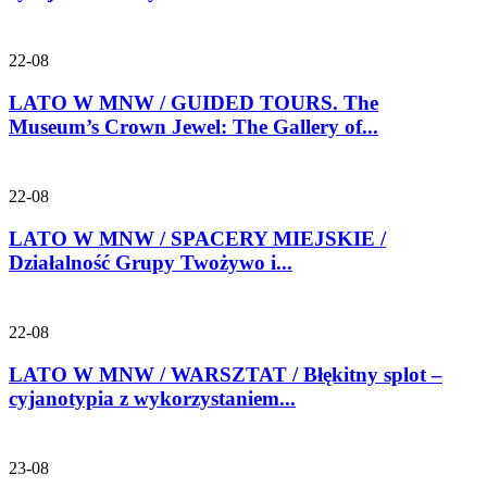
22-08
LATO W MNW / GUIDED TOURS. The
Museum’s Crown Jewel: The Gallery of...
22-08
LATO W MNW / SPACERY MIEJSKIE /
Działalność Grupy Twożywo i...
22-08
LATO W MNW / WARSZTAT / Błękitny splot –
cyjanotypia z wykorzystaniem...
23-08