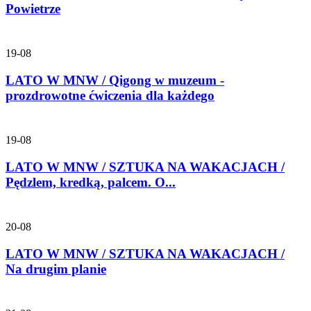
Powietrze
19-08
LATO W MNW / Qigong w muzeum -
prozdrowotne ćwiczenia dla każdego
19-08
LATO W MNW / SZTUKA NA WAKACJACH /
Pędzlem, kredką, palcem. O...
20-08
LATO W MNW / SZTUKA NA WAKACJACH /
Na drugim planie