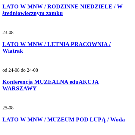
LATO W MNW / RODZINNE NIEDZIELE / W
średniowiecznym zamku
23-08
LATO W MNW / LETNIA PRACOWNIA /
Wiatrak
od 24-08 do 24-08
Konferencja MUZEALNA eduAKCJA
WARSZAWY
25-08
LATO W MNW / MUZEUM POD LUPĄ / Woda