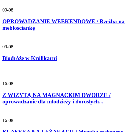
09-08
OPROWADZANIE WEEKENDOWE / Rzeźba na
meblościankę
09-08
Biodróże w Królikarni
16-08
Z WIZYTĄ NA MAGNACKIM DWORZE /
oprowadzanie dla młodzieży i dorosłych...
16-08
KLASYKA NA LEŻAKACH / Muzyka srebrnego