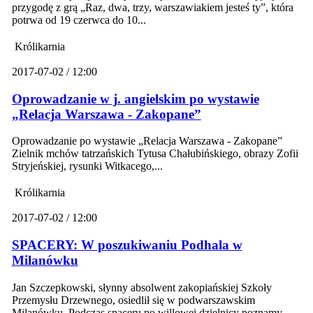
przygodę z grą „Raz, dwa, trzy, warszawiakiem jesteś ty”, która
potrwa od 19 czerwca do 10...
Królikarnia
2017-07-02 / 12:00
Oprowadzanie w j. angielskim po wystawie
„Relacja Warszawa - Zakopane”
Oprowadzanie po wystawie „Relacja Warszawa - Zakopane”
Zielnik mchów tatrzańskich Tytusa Chałubińskiego, obrazy Zofii
Stryjeńskiej, rysunki Witkacego,...
Królikarnia
2017-07-02 / 12:00
SPACERY: W poszukiwaniu Podhala w
Milanówku
Jan Szczepkowski, słynny absolwent zakopiańskiej Szkoły
Przemysłu Drzewnego, osiedlił się w podwarszawskim
Milanówku. Podczas spaceru po willowej dzielnicy poznamy