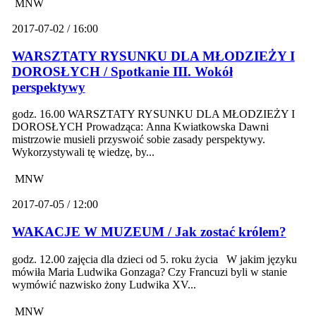
MNW
2017-07-02 / 16:00
WARSZTATY RYSUNKU DLA MŁODZIEŻY I
DOROSŁYCH / Spotkanie III. Wokół
perspektywy
godz. 16.00 WARSZTATY RYSUNKU DLA MŁODZIEŻY I
DOROSŁYCH Prowadząca: Anna Kwiatkowska Dawni
mistrzowie musieli przyswoić sobie zasady perspektywy.
Wykorzystywali tę wiedzę, by...
MNW
2017-07-05 / 12:00
WAKACJE W MUZEUM / Jak zostać królem?
godz. 12.00 zajęcia dla dzieci od 5. roku życia W jakim języku
mówiła Maria Ludwika Gonzaga? Czy Francuzi byli w stanie
wymówić nazwisko żony Ludwika XV...
MNW