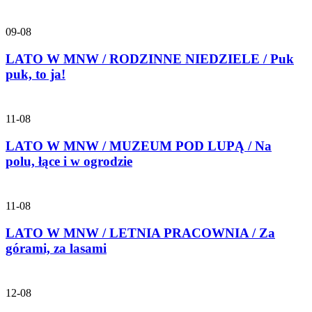
09-08
LATO W MNW / RODZINNE NIEDZIELE / Puk
puk, to ja!
11-08
LATO W MNW / MUZEUM POD LUPĄ / Na
polu, łące i w ogrodzie
11-08
LATO W MNW / LETNIA PRACOWNIA / Za
górami, za lasami
12-08