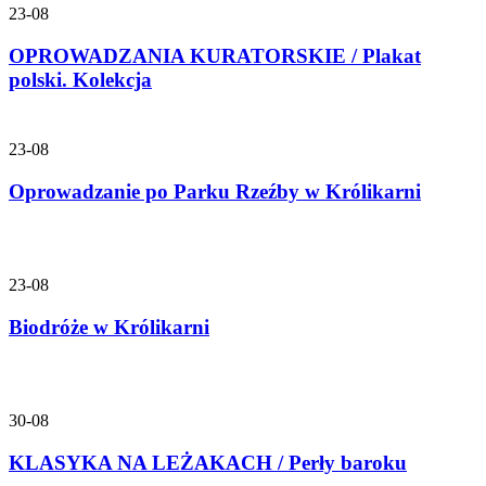
23-08
OPROWADZANIA KURATORSKIE / Plakat
polski. Kolekcja
23-08
Oprowadzanie po Parku Rzeźby w Królikarni
23-08
Biodróże w Królikarni
30-08
KLASYKA NA LEŻAKACH / Perły baroku