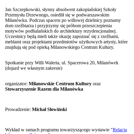
Jan Szczepkowski, słynny absolwent zakopiańskiej Szkoły
Przemysłu Drzewnego, osiedlił się w podwarszawskim
Milanówku. Podczas spaceru po willowej dzielnicy poznamy
dom rzeźbiarza i przyjrzymy się próbom przeszczepienia
motywów podhalańskich do architektury rezydencjonalnej.
Uczestnicy będą mieli także okazję zapoznać się z rzeźbami,
meblami oraz projektami przedmiotów użytkowych artysty, które
znajdują się pod opieką Milanowskiego Centrum Kultury.
Spotkanie przy Willi Waleria, ul. Spacerowa 20, Milanówek
(dojazd we własnym zakresie)
organizator:
Milanowskie Centrum Kultury
oraz
Stowarzyszenie Razem dla Milanówka
Prowadzenie:
Michał Słowiński
Wykład w ramach programu towarzyszącego wystawie "
Relacja