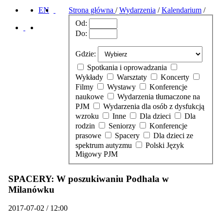
EN
Strona główna
/
Wydarzenia
/
Kalendarium
/
Od:
Do:
Gdzie:
Spotkania i oprowadzania
Wykłady
Warsztaty
Koncerty
Filmy
Wystawy
Konferencje
naukowe
Wydarzenia tłumaczone na
PJM
Wydarzenia dla osób z dysfukcją
wzroku
Inne
Dla dzieci
Dla
rodzin
Seniorzy
Konferencje
prasowe
Spacery
Dla dzieci ze
spektrum autyzmu
Polski Język
Migowy PJM
SPACERY: W poszukiwaniu Podhala w
Milanówku
2017-07-02 / 12:00