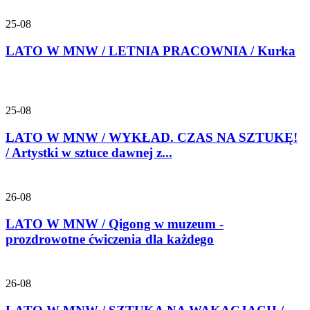
25-08
LATO W MNW / LETNIA PRACOWNIA / Kurka
25-08
LATO W MNW / WYKŁAD. CZAS NA SZTUKĘ!
/ Artystki w sztuce dawnej z...
26-08
LATO W MNW / Qigong w muzeum -
prozdrowotne ćwiczenia dla każdego
26-08