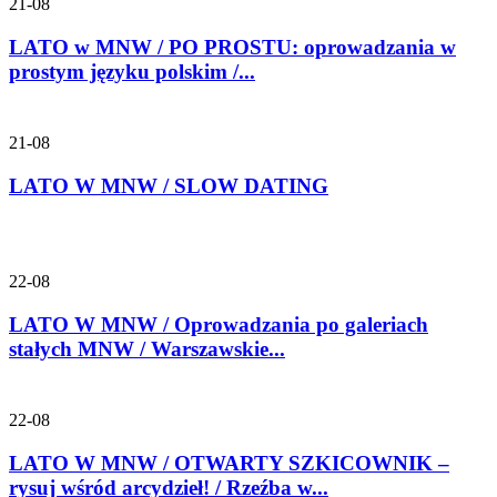
21-08
LATO w MNW / PO PROSTU: oprowadzania w
prostym języku polskim /...
21-08
LATO W MNW / SLOW DATING
22-08
LATO W MNW / Oprowadzania po galeriach
stałych MNW / Warszawskie...
22-08
LATO W MNW / OTWARTY SZKICOWNIK –
rysuj wśród arcydzieł! / Rzeźba w...