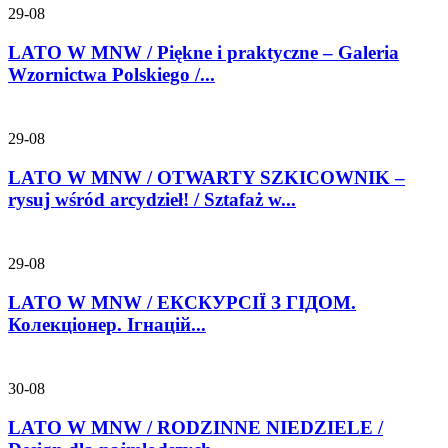
29-08
LATO W MNW / Piękne i praktyczne – Galeria
Wzornictwa Polskiego /...
29-08
LATO W MNW / OTWARTY SZKICOWNIK –
rysuj wśród arcydzieł! / Sztafaż w...
29-08
LATO W MNW / ЕКСКУРСІЇ З ГІДОМ.
Колекціонер. Ігнацій...
30-08
LATO W MNW / RODZINNE NIEDZIELE /