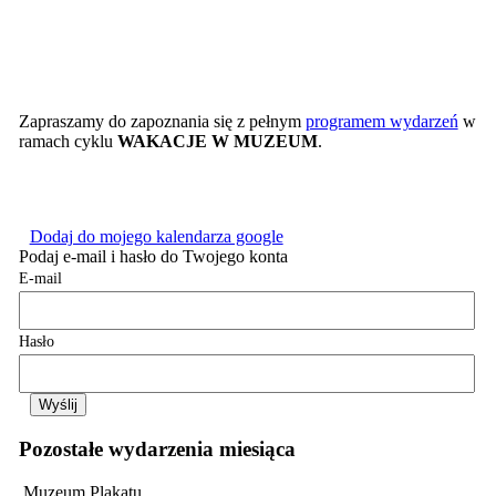
Zapraszamy do zapoznania się z pełnym
programem wydarzeń
w
ramach cyklu
WAKACJE W MUZEUM
.
Dodaj do mojego kalendarza google
Podaj e-mail i hasło do Twojego konta
E-mail
Hasło
Pozostałe wydarzenia miesiąca
Muzeum Plakatu