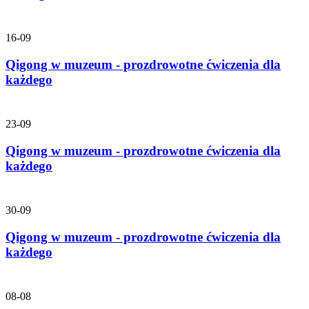
16-09
Qigong w muzeum - prozdrowotne ćwiczenia dla
każdego
23-09
Qigong w muzeum - prozdrowotne ćwiczenia dla
każdego
30-09
Qigong w muzeum - prozdrowotne ćwiczenia dla
każdego
08-08