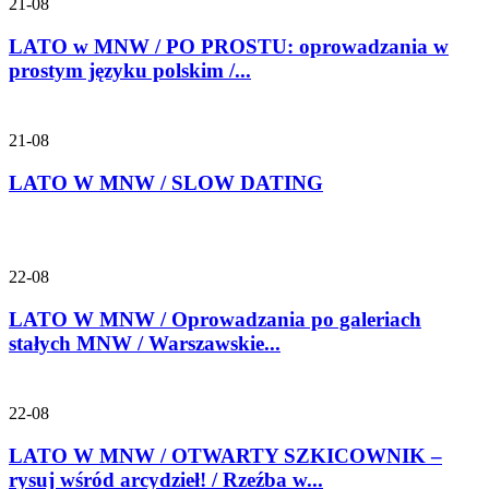
21-08
LATO w MNW / PO PROSTU: oprowadzania w
prostym języku polskim /...
21-08
LATO W MNW / SLOW DATING
22-08
LATO W MNW / Oprowadzania po galeriach
stałych MNW / Warszawskie...
22-08
LATO W MNW / OTWARTY SZKICOWNIK –
rysuj wśród arcydzieł! / Rzeźba w...