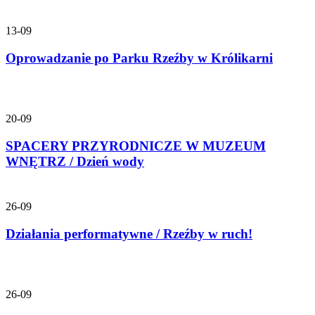
13-09
Oprowadzanie po Parku Rzeźby w Królikarni
20-09
SPACERY PRZYRODNICZE W MUZEUM
WNĘTRZ / Dzień wody
26-09
Działania performatywne / Rzeźby w ruch!
26-09