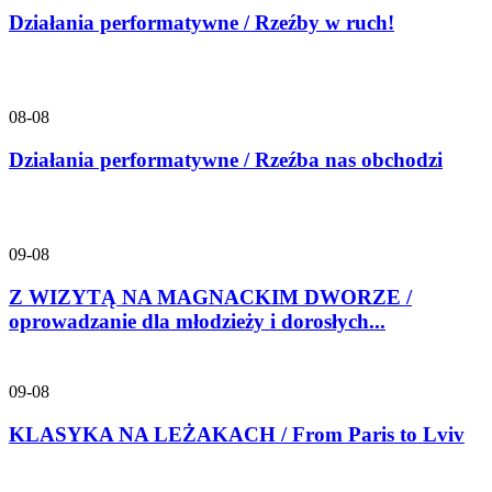
Działania performatywne / Rzeźby w ruch!
08-08
Działania performatywne / Rzeźba nas obchodzi
09-08
Z WIZYTĄ NA MAGNACKIM DWORZE /
oprowadzanie dla młodzieży i dorosłych...
09-08
KLASYKA NA LEŻAKACH / From Paris to Lviv