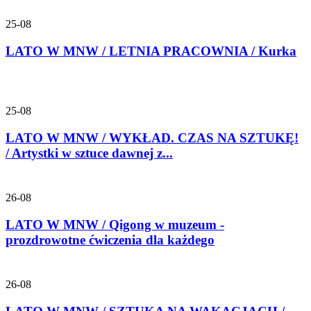
25-08
LATO W MNW / LETNIA PRACOWNIA / Kurka
25-08
LATO W MNW / WYKŁAD. CZAS NA SZTUKĘ!
/ Artystki w sztuce dawnej z...
26-08
LATO W MNW / Qigong w muzeum -
prozdrowotne ćwiczenia dla każdego
26-08