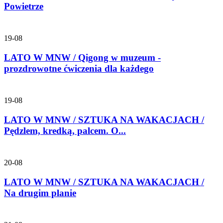
Powietrze
19-08
LATO W MNW / Qigong w muzeum -
prozdrowotne ćwiczenia dla każdego
19-08
LATO W MNW / SZTUKA NA WAKACJACH /
Pędzlem, kredką, palcem. O...
20-08
LATO W MNW / SZTUKA NA WAKACJACH /
Na drugim planie