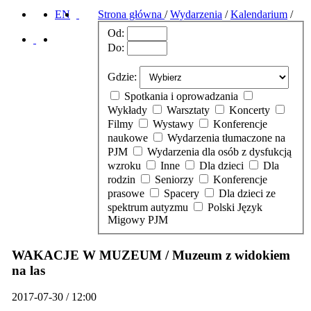
EN
Strona główna
/
Wydarzenia
/
Kalendarium
/
Od:
Do:
Gdzie:
Spotkania i oprowadzania
Wykłady
Warsztaty
Koncerty
Filmy
Wystawy
Konferencje
naukowe
Wydarzenia tłumaczone na
PJM
Wydarzenia dla osób z dysfukcją
wzroku
Inne
Dla dzieci
Dla
rodzin
Seniorzy
Konferencje
prasowe
Spacery
Dla dzieci ze
spektrum autyzmu
Polski Język
Migowy PJM
WAKACJE W MUZEUM / Muzeum z widokiem
na las
2017-07-30 / 12:00