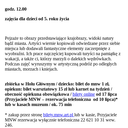
godz. 12.00
zajęcia dla dzieci od 5. roku życia
Pejzaże to obrazy przedstawiające krajobrazy, widoki natury
bądź miasta. Artyści wiernie kopiowali odwiedzane przez siebie
miejsca lub dodawali fantastyczne elementy zaczerpnięte z
wyobraźni. Ich prace najczęściej kupowali turyści na pamiątkę z
wakacji, a także ci, którzy marzyli o dalekich wędrówkach.
Podczas zajęć wyruszymy w artystyczną podróż po odległych
miastach, morzach i kniejach.
zbiórka w Holu Głównym / dziecko: bilet do mnw 1 zł,
opiekun: bilet warsztatowy 15 zł lub karnet na tydzień /
obecność opiekuna obowiązkowa /
bilety online
od 17 lipca
(Przyjaciele MNW – rezerwacja telefoniczna od 10 lipca)*
lub w kasach muzeum / ok. 75 min
* zakup przez stronę
bilety.mnw.art.pl
lub w kasie, Przyjaciele
MNW rezerwacja wyłącznie telefoniczna 22 621 10 31 wew.
246.