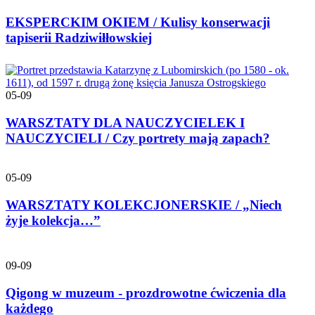
EKSPERCKIM OKIEM / Kulisy konserwacji
tapiserii Radziwiłłowskiej
05-09
WARSZTATY DLA NAUCZYCIELEK I
NAUCZYCIELI / Czy portrety mają zapach?
05-09
WARSZTATY KOLEKCJONERSKIE / „Niech
żyje kolekcja…”
09-09
Qigong w muzeum - prozdrowotne ćwiczenia dla
każdego