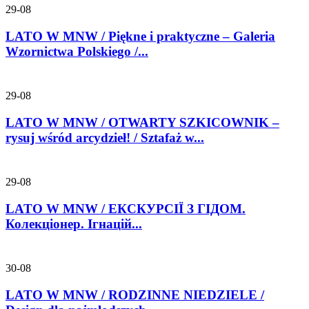
29-08
LATO W MNW / Piękne i praktyczne – Galeria
Wzornictwa Polskiego /...
29-08
LATO W MNW / OTWARTY SZKICOWNIK –
rysuj wśród arcydzieł! / Sztafaż w...
29-08
LATO W MNW / ЕКСКУРСІЇ З ГІДОМ.
Колекціонер. Ігнацій...
30-08
LATO W MNW / RODZINNE NIEDZIELE /