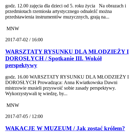
godz. 12.00 zajęcia dla dzieci od 5. roku życia Na obrazach i
przedmiotach rzemiosła artystycznego odnaleźć można
przedstawienia instrumentów muzycznych, grają na...
MNW
2017-07-02 / 16:00
WARSZTATY RYSUNKU DLA MŁODZIEŻY I
DOROSŁYCH / Spotkanie III. Wokół
perspektywy
godz. 16.00 WARSZTATY RYSUNKU DLA MŁODZIEŻY I
DOROSŁYCH Prowadząca: Anna Kwiatkowska Dawni
mistrzowie musieli przyswoić sobie zasady perspektywy.
Wykorzystywali tę wiedzę, by...
MNW
2017-07-05 / 12:00
WAKACJE W MUZEUM / Jak zostać królem?