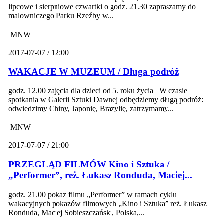
lipcowe i sierpniowe czwartki o godz. 21.30 zapraszamy do
malowniczego Parku Rzeźby w...
MNW
2017-07-07 / 12:00
WAKACJE W MUZEUM / Długa podróż
godz. 12.00 zajęcia dla dzieci od 5. roku życia W czasie
spotkania w Galerii Sztuki Dawnej odbędziemy długą podróż:
odwiedzimy Chiny, Japonię, Brazylię, zatrzymamy...
MNW
2017-07-07 / 21:00
PRZEGLĄD FILMÓW Kino i Sztuka /
„Performer”, reż. Łukasz Ronduda, Maciej...
godz. 21.00 pokaz filmu „Performer” w ramach cyklu
wakacyjnych pokazów filmowych „Kino i Sztuka” reż. Łukasz
Ronduda, Maciej Sobieszczański, Polska,...