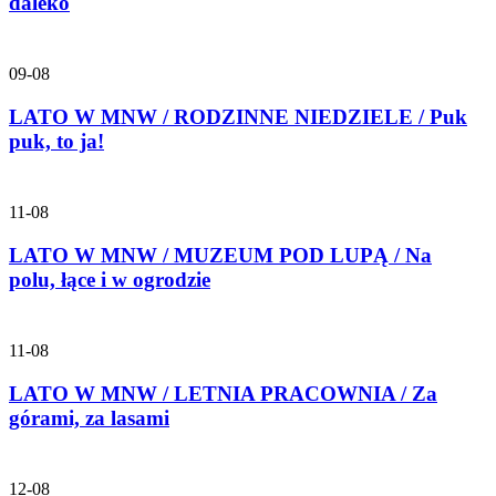
daleko
09-08
LATO W MNW / RODZINNE NIEDZIELE / Puk
puk, to ja!
11-08
LATO W MNW / MUZEUM POD LUPĄ / Na
polu, łące i w ogrodzie
11-08
LATO W MNW / LETNIA PRACOWNIA / Za
górami, za lasami
12-08