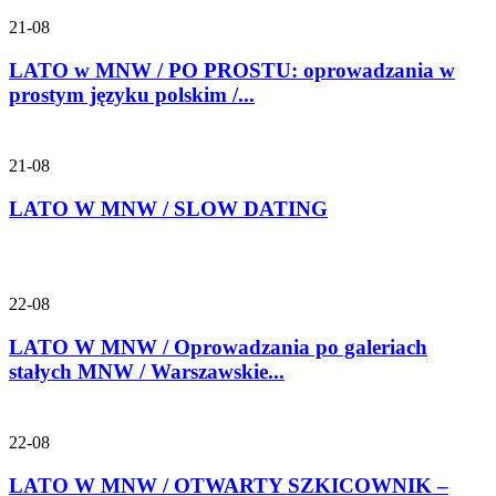
21-08
LATO w MNW / PO PROSTU: oprowadzania w
prostym języku polskim /...
21-08
LATO W MNW / SLOW DATING
22-08
LATO W MNW / Oprowadzania po galeriach
stałych MNW / Warszawskie...
22-08
LATO W MNW / OTWARTY SZKICOWNIK –