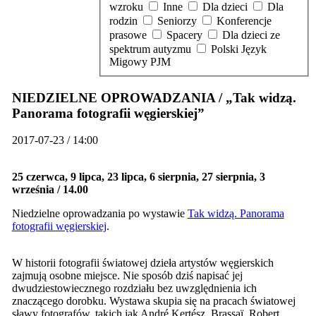
wzroku
Inne
Dla dzieci
Dla
rodzin
Seniorzy
Konferencje
prasowe
Spacery
Dla dzieci ze
spektrum autyzmu
Polski Język
Migowy PJM
NIEDZIELNE OPROWADZANIA / „Tak widzą.
Panorama fotografii węgierskiej”
2017-07-23 / 14:00
25 czerwca, 9 lipca, 23 lipca, 6 sierpnia, 27 sierpnia, 3
września / 14.00
Niedzielne oprowadzania po wystawie
Tak widzą. Panorama
fotografii węgierskiej
.
W historii fotografii światowej dzieła artystów węgierskich
zajmują osobne miejsce. Nie sposób dziś napisać jej
dwudziestowiecznego rozdziału bez uwzględnienia ich
znaczącego dorobku. Wystawa skupia się na pracach światowej
sławy fotografów, takich jak André Kertész, Brassaï, Robert