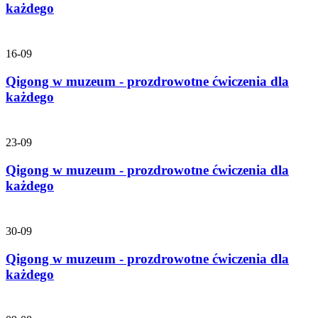
każdego
16-09
Qigong w muzeum - prozdrowotne ćwiczenia dla
każdego
23-09
Qigong w muzeum - prozdrowotne ćwiczenia dla
każdego
30-09
Qigong w muzeum - prozdrowotne ćwiczenia dla
każdego