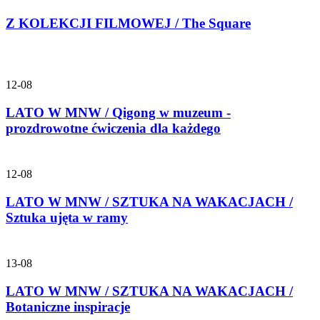
Z KOLEKCJI FILMOWEJ / The Square
12-08
LATO W MNW / Qigong w muzeum -
prozdrowotne ćwiczenia dla każdego
12-08
LATO W MNW / SZTUKA NA WAKACJACH /
Sztuka ujęta w ramy
13-08
LATO W MNW / SZTUKA NA WAKACJACH /
Botaniczne inspiracje