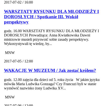
2017-07-02 / 16:00
WARSZTATY RYSUNKU DLA MŁODZIEŻY I
DOROSŁYCH / Spotkanie III. Wokół
perspektywy
godz. 16.00 WARSZTATY RYSUNKU DLA MŁODZIEŻY I
DOROSŁYCH Prowadząca: Anna Kwiatkowska Dawni
mistrzowie musieli przyswoić sobie zasady perspektywy.
Wykorzystywali tę wiedzę, by...
MNW
2017-07-05 / 12:00
WAKACJE W MUZEUM / Jak zostać królem?
godz. 12.00 zajęcia dla dzieci od 5. roku życia W jakim języku
mówiła Maria Ludwika Gonzaga? Czy Francuzi byli w stanie
wymówić nazwisko żony Ludwika XV...
MNW
2017-07-06 / 12:00