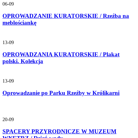
06-09
OPROWADZANIE KURATORSKIE / Rzeźba na
meblościankę
13-09
OPROWADZANIA KURATORSKIE / Plakat
polski. Kolekcja
13-09
Oprowadzanie po Parku Rzeźby w Królikarni
20-09
SPACERY PRZYRODNICZE W MUZEUM