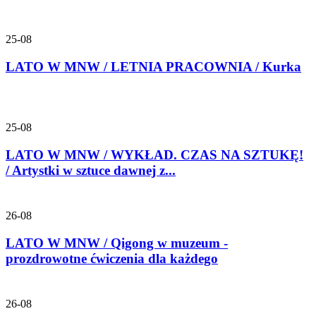
25-08
LATO W MNW / LETNIA PRACOWNIA / Kurka
25-08
LATO W MNW / WYKŁAD. CZAS NA SZTUKĘ!
/ Artystki w sztuce dawnej z...
26-08
LATO W MNW / Qigong w muzeum -
prozdrowotne ćwiczenia dla każdego
26-08