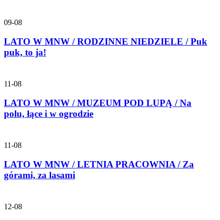
09-08
LATO W MNW / RODZINNE NIEDZIELE / Puk
puk, to ja!
11-08
LATO W MNW / MUZEUM POD LUPĄ / Na
polu, łące i w ogrodzie
11-08
LATO W MNW / LETNIA PRACOWNIA / Za
górami, za lasami
12-08