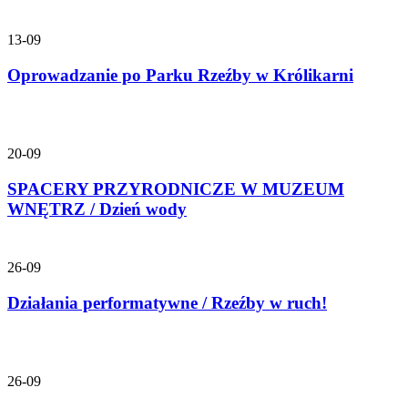
13-09
Oprowadzanie po Parku Rzeźby w Królikarni
20-09
SPACERY PRZYRODNICZE W MUZEUM
WNĘTRZ / Dzień wody
26-09
Działania performatywne / Rzeźby w ruch!
26-09