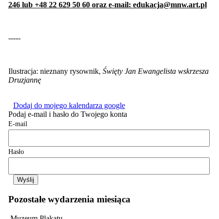
246 lub +48 22 629 50 60 oraz e-mail: edukacja@mnw.art.pl
-----
Ilustracja: nieznany rysownik,
Święty Jan Ewangelista wskrzesza
Druzjannę
Dodaj do mojego kalendarza google
Podaj e-mail i hasło do Twojego konta
E-mail
Hasło
Pozostałe wydarzenia miesiąca
Muzeum Plakatu