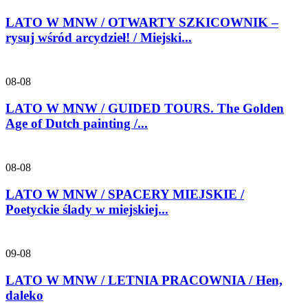
LATO W MNW / OTWARTY SZKICOWNIK –
rysuj wśród arcydzieł! / Miejski...
08-08
LATO W MNW / GUIDED TOURS. The Golden
Age of Dutch painting /...
08-08
LATO W MNW / SPACERY MIEJSKIE /
Poetyckie ślady w miejskiej...
09-08
LATO W MNW / LETNIA PRACOWNIA / Hen,
daleko