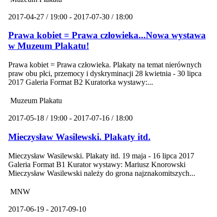
2017-04-27 / 19:00 - 2017-07-30 / 18:00
Prawa kobiet = Prawa człowieka...Nowa wystawa
w Muzeum Plakatu!
Prawa kobiet = Prawa człowieka. Plakaty na temat nierównych
praw obu płci, przemocy i dyskryminacji 28 kwietnia - 30 lipca
2017 Galeria Format B2 Kuratorka wystawy:...
Muzeum Plakatu
2017-05-18 / 19:00 - 2017-07-16 / 18:00
Mieczysław Wasilewski. Plakaty itd.
Mieczysław Wasilewski. Plakaty itd. 19 maja - 16 lipca 2017
Galeria Format B1 Kurator wystawy: Mariusz Knorowski
Mieczysław Wasilewski należy do grona najznakomitszych...
MNW
2017-06-19 - 2017-09-10