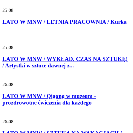
25-08
LATO W MNW / LETNIA PRACOWNIA / Kurka
25-08
LATO W MNW / WYKŁAD. CZAS NA SZTUKĘ!
/ Artystki w sztuce dawnej z...
26-08
LATO W MNW / Qigong w muzeum -
prozdrowotne ćwiczenia dla każdego
26-08