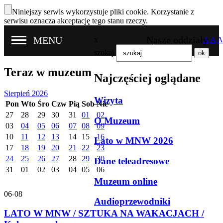
Niniejszy serwis wykorzystuje pliki cookie. Korzystanie z
serwisu oznacza akceptację tego stanu rzeczy.
Nasze oddziały
MENU
x
A
A
A
szukaj
Teraz w muzeum
Najczęściej oglądane
Sierpień 2026
Wizyta
Pon
Wto
Śro
Czw
Pią
Sob
Nie
27
28
29
30
31
01
02
O Muzeum
03
04
05
06
07
08
09
10
11
12
13
14
15
16
Lato w MNW 2026
17
18
19
20
21
22
23
24
25
26
27
28
29
30
Dane teleadresowe
31
01
02
03
04
05
06
Muzeum online
06-08
Audioprzewodniki
LATO W MNW / SZTUKA NA WAKACJACH /