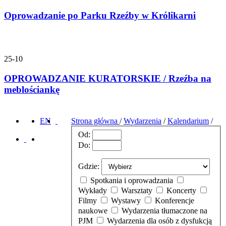
Oprowadzanie po Parku Rzeźby w Królikarni
25-10
OPROWADZANIE KURATORSKIE / Rzeźba na
meblościankę
EN
Strona główna
/
Wydarzenia
/
Kalendarium
/
Od:
Do:
Gdzie:
Spotkania i oprowadzania
Wykłady
Warsztaty
Koncerty
Filmy
Wystawy
Konferencje
naukowe
Wydarzenia tłumaczone na
PJM
Wydarzenia dla osób z dysfukcją