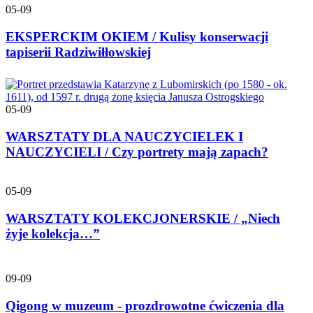
05-09
EKSPERCKIM OKIEM / Kulisy konserwacji
tapiserii Radziwiłłowskiej
05-09
WARSZTATY DLA NAUCZYCIELEK I
NAUCZYCIELI / Czy portrety mają zapach?
05-09
WARSZTATY KOLEKCJONERSKIE / „Niech
żyje kolekcja…”
09-09
Qigong w muzeum - prozdrowotne ćwiczenia dla