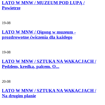
LATO W MNW / MUZEUM POD LUPĄ /
Powietrze
19-08
LATO W MNW / Qigong w muzeum -
prozdrowotne ćwiczenia dla każdego
19-08
LATO W MNW / SZTUKA NA WAKACJACH /
Pędzlem, kredką, palcem. O...
20-08
LATO W MNW / SZTUKA NA WAKACJACH /
Na drugim planie