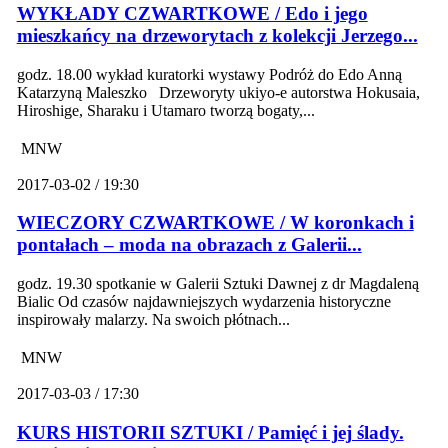
WYKŁADY CZWARTKOWE / Edo i jego
mieszkańcy na drzeworytach z kolekcji Jerzego...
godz. 18.00 wykład kuratorki wystawy Podróż do Edo Anną
Katarzyną Maleszko Drzeworyty ukiyo-e autorstwa Hokusaia,
Hiroshige, Sharaku i Utamaro tworzą bogaty,...
MNW
2017-03-02 / 19:30
WIECZORY CZWARTKOWE / W koronkach i
pontałach – moda na obrazach z Galerii...
godz. 19.30 spotkanie w Galerii Sztuki Dawnej z dr Magdaleną
Bialic Od czasów najdawniejszych wydarzenia historyczne
inspirowały malarzy. Na swoich płótnach...
MNW
2017-03-03 / 17:30
KURS HISTORII SZTUKI / Pamięć i jej ślady.