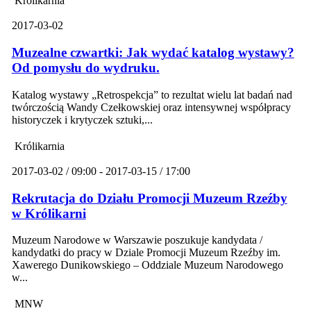
Królikarnia
2017-03-02
Muzealne czwartki: Jak wydać katalog wystawy?
Od pomysłu do wydruku.
Katalog wystawy „Retrospekcja” to rezultat wielu lat badań nad
twórczością Wandy Czełkowskiej oraz intensywnej współpracy
historyczek i krytyczek sztuki,...
Królikarnia
2017-03-02 / 09:00 - 2017-03-15 / 17:00
Rekrutacja do Działu Promocji Muzeum Rzeźby
w Królikarni
Muzeum Narodowe w Warszawie poszukuje kandydata /
kandydatki do pracy w Dziale Promocji Muzeum Rzeźby im.
Xawerego Dunikowskiego – Oddziale Muzeum Narodowego
w...
MNW