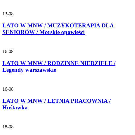
13-08
LATO W MNW / MUZYKOTERAPIA DLA
SENIORÓW / Morskie opowieści
16-08
LATO W MNW / RODZINNE NIEDZIELE /
Legendy warszawskie
16-08
LATO W MNW / LETNIA PRACOWNIA /
Huśtawka
18-08