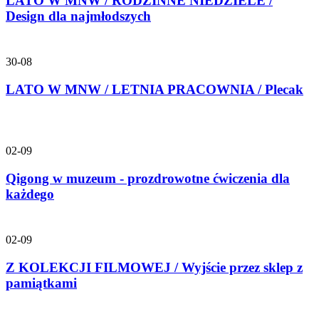
LATO W MNW / RODZINNE NIEDZIELE /
Design dla najmłodszych
30-08
LATO W MNW / LETNIA PRACOWNIA / Plecak
02-09
Qigong w muzeum - prozdrowotne ćwiczenia dla
każdego
02-09
Z KOLEKCJI FILMOWEJ / Wyjście przez sklep z
pamiątkami