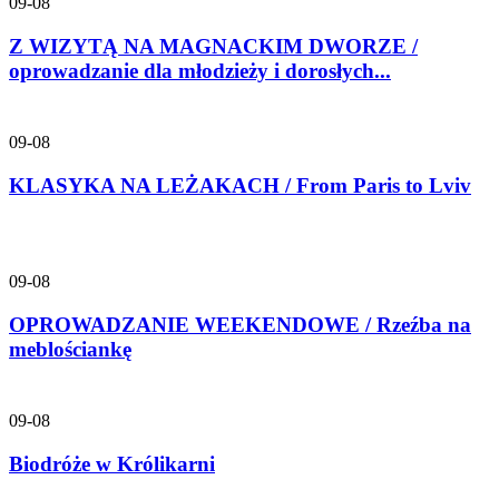
09-08
Z WIZYTĄ NA MAGNACKIM DWORZE /
oprowadzanie dla młodzieży i dorosłych...
09-08
KLASYKA NA LEŻAKACH / From Paris to Lviv
09-08
OPROWADZANIE WEEKENDOWE / Rzeźba na
meblościankę
09-08
Biodróże w Królikarni