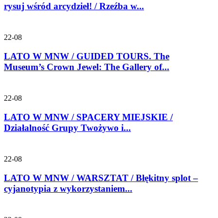
rysuj wśród arcydzieł! / Rzeźba w...
22-08
LATO W MNW / GUIDED TOURS. The
Museum’s Crown Jewel: The Gallery of...
22-08
LATO W MNW / SPACERY MIEJSKIE /
Działalność Grupy Twożywo i...
22-08
LATO W MNW / WARSZTAT / Błękitny splot –
cyjanotypia z wykorzystaniem...