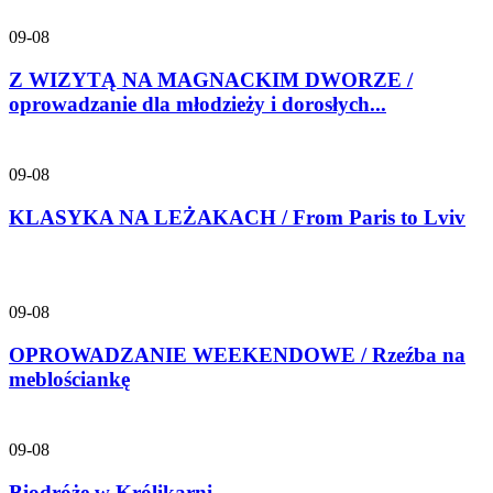
09-08
Z WIZYTĄ NA MAGNACKIM DWORZE /
oprowadzanie dla młodzieży i dorosłych...
09-08
KLASYKA NA LEŻAKACH / From Paris to Lviv
09-08
OPROWADZANIE WEEKENDOWE / Rzeźba na
meblościankę
09-08
Biodróże w Królikarni