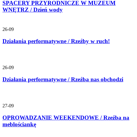
SPACERY PRZYRODNICZE W MUZEUM
WNĘTRZ / Dzień wody
26-09
Działania performatywne / Rzeźby w ruch!
26-09
Działania performatywne / Rzeźba nas obchodzi
27-09
OPROWADZANIE WEEKENDOWE / Rzeźba na
meblościankę