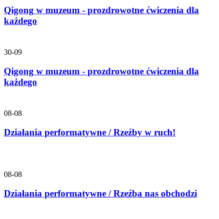
Qigong w muzeum - prozdrowotne ćwiczenia dla
każdego
30-09
Qigong w muzeum - prozdrowotne ćwiczenia dla
każdego
08-08
Działania performatywne / Rzeźby w ruch!
08-08
Działania performatywne / Rzeźba nas obchodzi