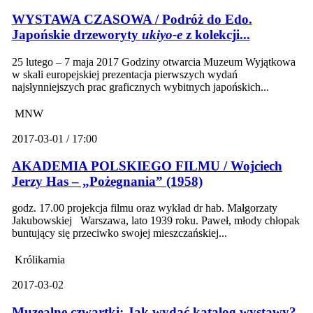
WYSTAWA CZASOWA / Podróż do Edo.
Japońskie drzeworyty
ukiyo-e
z kolekcji...
25 lutego – 7 maja 2017 Godziny otwarcia Muzeum Wyjątkowa
w skali europejskiej prezentacja pierwszych wydań
najsłynniejszych prac graficznych wybitnych japońskich...
MNW
2017-03-01 / 17:00
AKADEMIA POLSKIEGO FILMU / Wojciech
Jerzy Has – „Pożegnania” (1958)
godz. 17.00 projekcja filmu oraz wykład dr hab. Małgorzaty
Jakubowskiej Warszawa, lato 1939 roku. Paweł, młody chłopak
buntujący się przeciwko swojej mieszczańskiej...
Królikarnia
2017-03-02
Muzealne czwartki: Jak wydać katalog wystawy?