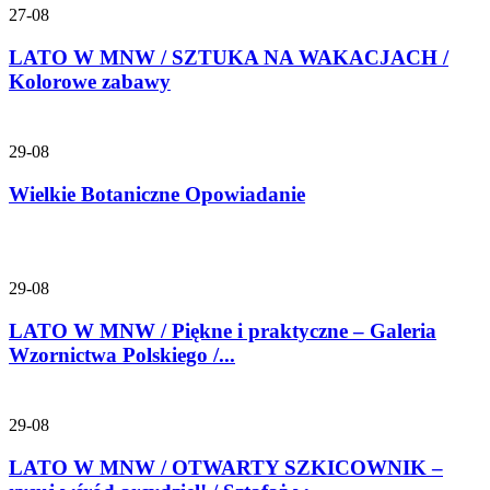
27-08
LATO W MNW / SZTUKA NA WAKACJACH /
Kolorowe zabawy
29-08
Wielkie Botaniczne Opowiadanie
29-08
LATO W MNW / Piękne i praktyczne – Galeria
Wzornictwa Polskiego /...
29-08
LATO W MNW / OTWARTY SZKICOWNIK –