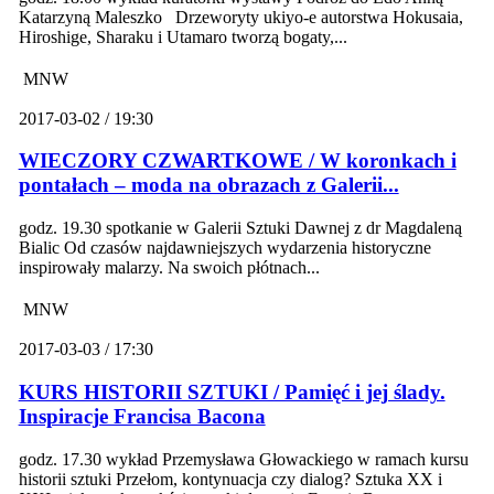
Katarzyną Maleszko Drzeworyty ukiyo-e autorstwa Hokusaia,
Hiroshige, Sharaku i Utamaro tworzą bogaty,...
MNW
2017-03-02 / 19:30
WIECZORY CZWARTKOWE / W koronkach i
pontałach – moda na obrazach z Galerii...
godz. 19.30 spotkanie w Galerii Sztuki Dawnej z dr Magdaleną
Bialic Od czasów najdawniejszych wydarzenia historyczne
inspirowały malarzy. Na swoich płótnach...
MNW
2017-03-03 / 17:30
KURS HISTORII SZTUKI / Pamięć i jej ślady.
Inspiracje Francisa Bacona
godz. 17.30 wykład Przemysława Głowackiego w ramach kursu
historii sztuki Przełom, kontynuacja czy dialog? Sztuka XX i