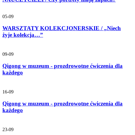
05-09
WARSZTATY KOLEKCJONERSKIE / „Niech
żyje kolekcja…”
09-09
Qigong w muzeum - prozdrowotne ćwiczenia dla
każdego
16-09
Qigong w muzeum - prozdrowotne ćwiczenia dla
każdego
23-09