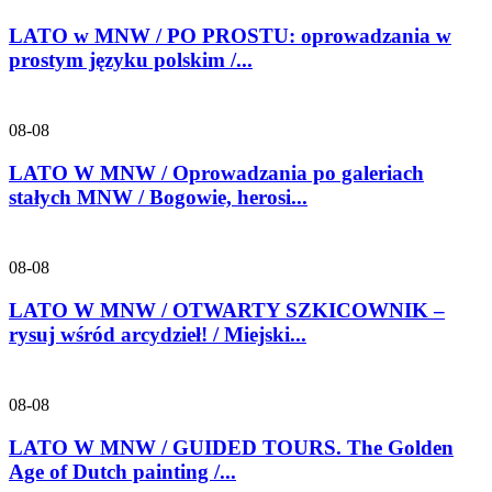
LATO w MNW / PO PROSTU: oprowadzania w
prostym języku polskim /...
08-08
LATO W MNW / Oprowadzania po galeriach
stałych MNW / Bogowie, herosi...
08-08
LATO W MNW / OTWARTY SZKICOWNIK –
rysuj wśród arcydzieł! / Miejski...
08-08
LATO W MNW / GUIDED TOURS. The Golden
Age of Dutch painting /...