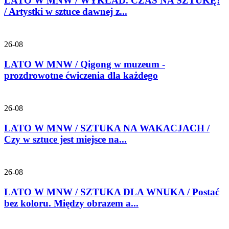
LATO W MNW / WYKŁAD. CZAS NA SZTUKĘ!
/ Artystki w sztuce dawnej z...
26-08
LATO W MNW / Qigong w muzeum -
prozdrowotne ćwiczenia dla każdego
26-08
LATO W MNW / SZTUKA NA WAKACJACH /
Czy w sztuce jest miejsce na...
26-08
LATO W MNW / SZTUKA DLA WNUKA / Postać
bez koloru. Między obrazem a...