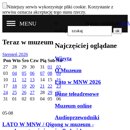
Niniejszy serwis wykorzystuje pliki cookie. Korzystanie z
serwisu oznacza akceptację tego stanu rzeczy.
Nasze oddziały
MENU
x
A
A
A
szukaj
Teraz w muzeum
Najczęściej oglądane
Sierpień 2026
Wizyta
Pon
Wto
Śro
Czw
Pią
Sob
Nie
27
28
29
30
31
01
02
O Muzeum
03
04
05
06
07
08
09
10
11
12
13
14
15
16
Lato w MNW 2026
17
18
19
20
21
22
23
24
25
26
27
28
29
30
Dane teleadresowe
31
01
02
03
04
05
06
Muzeum online
05-08
Audioprzewodniki
LATO W MNW / Qigong w muzeum -