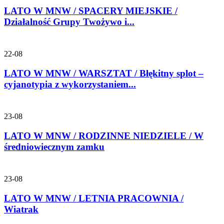
LATO W MNW / SPACERY MIEJSKIE /
Działalność Grupy Twożywo i...
22-08
LATO W MNW / WARSZTAT / Błękitny splot –
cyjanotypia z wykorzystaniem...
23-08
LATO W MNW / RODZINNE NIEDZIELE / W
średniowiecznym zamku
23-08
LATO W MNW / LETNIA PRACOWNIA /
Wiatrak