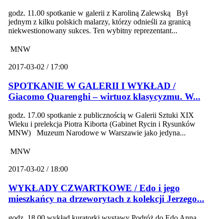
godz. 11.00 spotkanie w galerii z Karoliną Zalewską Był
jednym z kilku polskich malarzy, którzy odnieśli za granicą
niekwestionowany sukces. Ten wybitny reprezentant...
MNW
2017-03-02 / 17:00
SPOTKANIE W GALERII I WYKŁAD /
Giacomo Quarenghi – wirtuoz klasycyzmu. W...
godz. 17.00 spotkanie z publicznością w Galerii Sztuki XIX
Wieku i prelekcja Piotra Kiborta (Gabinet Rycin i Rysunków
MNW) Muzeum Narodowe w Warszawie jako jedyna...
MNW
2017-03-02 / 18:00
WYKŁADY CZWARTKOWE / Edo i jego
mieszkańcy na drzeworytach z kolekcji Jerzego...
godz. 18.00 wykład kuratorki wystawy Podróż do Edo Anną