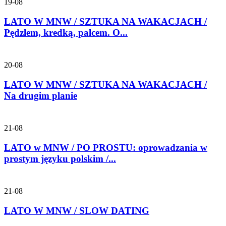
19-08
LATO W MNW / SZTUKA NA WAKACJACH /
Pędzlem, kredką, palcem. O...
20-08
LATO W MNW / SZTUKA NA WAKACJACH /
Na drugim planie
21-08
LATO w MNW / PO PROSTU: oprowadzania w
prostym języku polskim /...
21-08
LATO W MNW / SLOW DATING