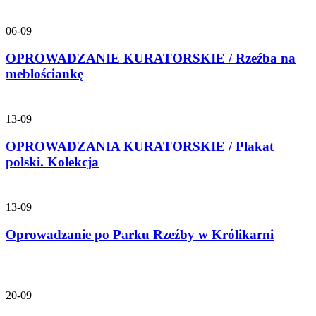
06-09
OPROWADZANIE KURATORSKIE / Rzeźba na
meblościankę
13-09
OPROWADZANIA KURATORSKIE / Plakat
polski. Kolekcja
13-09
Oprowadzanie po Parku Rzeźby w Królikarni
20-09