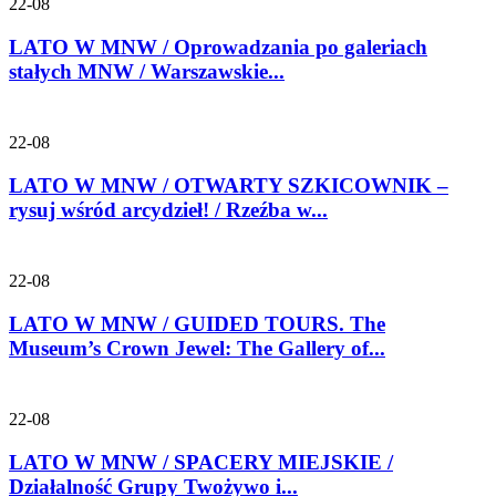
22-08
LATO W MNW / Oprowadzania po galeriach
stałych MNW / Warszawskie...
22-08
LATO W MNW / OTWARTY SZKICOWNIK –
rysuj wśród arcydzieł! / Rzeźba w...
22-08
LATO W MNW / GUIDED TOURS. The
Museum’s Crown Jewel: The Gallery of...
22-08
LATO W MNW / SPACERY MIEJSKIE /
Działalność Grupy Twożywo i...