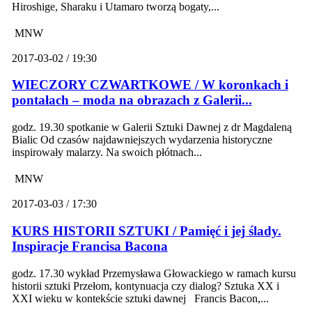
Hiroshige, Sharaku i Utamaro tworzą bogaty,...
MNW
2017-03-02 / 19:30
WIECZORY CZWARTKOWE / W koronkach i
pontałach – moda na obrazach z Galerii...
godz. 19.30 spotkanie w Galerii Sztuki Dawnej z dr Magdaleną
Bialic Od czasów najdawniejszych wydarzenia historyczne
inspirowały malarzy. Na swoich płótnach...
MNW
2017-03-03 / 17:30
KURS HISTORII SZTUKI / Pamięć i jej ślady.
Inspiracje Francisa Bacona
godz. 17.30 wykład Przemysława Głowackiego w ramach kursu
historii sztuki Przełom, kontynuacja czy dialog? Sztuka XX i
XXI wieku w kontekście sztuki dawnej Francis Bacon,...