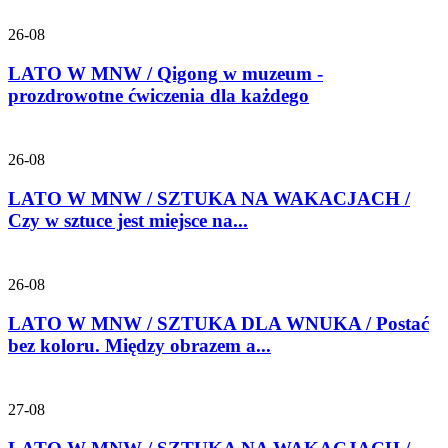
26-08
LATO W MNW / Qigong w muzeum -
prozdrowotne ćwiczenia dla każdego
26-08
LATO W MNW / SZTUKA NA WAKACJACH /
Czy w sztuce jest miejsce na...
26-08
LATO W MNW / SZTUKA DLA WNUKA / Postać
bez koloru. Między obrazem a...
27-08