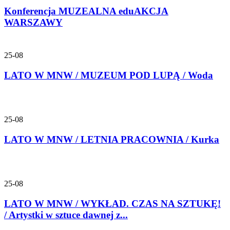
Konferencja MUZEALNA eduAKCJA
WARSZAWY
25-08
LATO W MNW / MUZEUM POD LUPĄ / Woda
25-08
LATO W MNW / LETNIA PRACOWNIA / Kurka
25-08
LATO W MNW / WYKŁAD. CZAS NA SZTUKĘ!
/ Artystki w sztuce dawnej z...