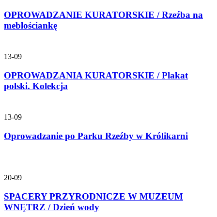
OPROWADZANIE KURATORSKIE / Rzeźba na
meblościankę
13-09
OPROWADZANIA KURATORSKIE / Plakat
polski. Kolekcja
13-09
Oprowadzanie po Parku Rzeźby w Królikarni
20-09
SPACERY PRZYRODNICZE W MUZEUM
WNĘTRZ / Dzień wody