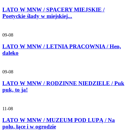
LATO W MNW / SPACERY MIEJSKIE /
Poetyckie ślady w miejskiej...
09-08
LATO W MNW / LETNIA PRACOWNIA / Hen,
daleko
09-08
LATO W MNW / RODZINNE NIEDZIELE / Puk
puk, to ja!
11-08
LATO W MNW / MUZEUM POD LUPĄ / Na
polu, łące i w ogrodzie