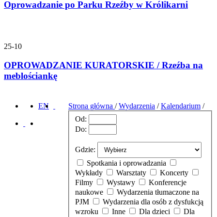
Oprowadzanie po Parku Rzeźby w Królikarni
25-10
OPROWADZANIE KURATORSKIE / Rzeźba na
meblościankę
EN
Strona główna
/
Wydarzenia
/
Kalendarium
/
Od:
Do:
Gdzie:
Spotkania i oprowadzania
Wykłady
Warsztaty
Koncerty
Filmy
Wystawy
Konferencje
naukowe
Wydarzenia tłumaczone na
PJM
Wydarzenia dla osób z dysfukcją
wzroku
Inne
Dla dzieci
Dla