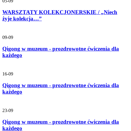
05-09
WARSZTATY KOLEKCJONERSKIE / „Niech
żyje kolekcja…”
09-09
Qigong w muzeum - prozdrowotne ćwiczenia dla
każdego
16-09
Qigong w muzeum - prozdrowotne ćwiczenia dla
każdego
23-09
Qigong w muzeum - prozdrowotne ćwiczenia dla
każdego