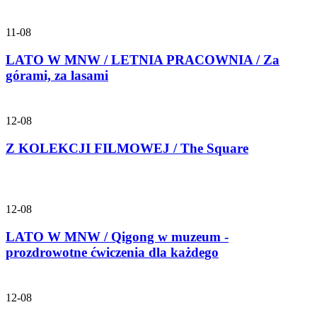
11-08
LATO W MNW / LETNIA PRACOWNIA / Za
górami, za lasami
12-08
Z KOLEKCJI FILMOWEJ / The Square
12-08
LATO W MNW / Qigong w muzeum -
prozdrowotne ćwiczenia dla każdego
12-08