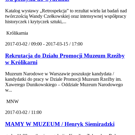
Katalog wystawy „Retrospekcja” to rezultat wielu lat badań nad
twórczością Wandy Czełkowskiej oraz intensywnej współpracy
historyczek i krytyczek sztuki,...
Królikarnia
2017-03-02 / 09:00 - 2017-03-15 / 17:00
Rekrutacja do Działu Promocji Muzeum Rzeźby
w Królikarni
Muzeum Narodowe w Warszawie poszukuje kandydata /
kandydatki do pracy w Dziale Promocji Muzeum Rzeźby im.
Xawerego Dunikowskiego – Oddziale Muzeum Narodowego
w...
MNW
2017-03-02 / 11:00
MAMY W MUZEUM / Henryk Siemiradzki