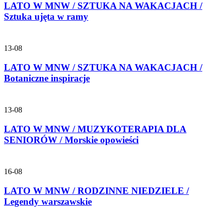
LATO W MNW / SZTUKA NA WAKACJACH /
Sztuka ujęta w ramy
13-08
LATO W MNW / SZTUKA NA WAKACJACH /
Botaniczne inspiracje
13-08
LATO W MNW / MUZYKOTERAPIA DLA
SENIORÓW / Morskie opowieści
16-08
LATO W MNW / RODZINNE NIEDZIELE /
Legendy warszawskie