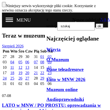
Niniejszy serwis wykorzystuje pliki cookie. Korzystanie z
serwisu oznacza akceptację tego stanu rzeczy.
Nasze oddziały
MENU
x
A
A
A
szukaj
Teraz w muzeum
Najczęściej oglądane
Sierpień 2026
Wizyta
Pon
Wto
Śro
Czw
Pią
Sob
Nie
27
28
29
30
31
01
02
O Muzeum
03
04
05
06
07
08
09
10
11
12
13
14
15
16
Dane teleadresowe
17
18
19
20
21
22
23
24
25
26
27
28
29
30
Lato w MNW 2026
31
01
02
03
04
05
06
Muzeum online
07-08
Audioprzewodniki
LATO w MNW / PO PROSTU: oprowadzania w