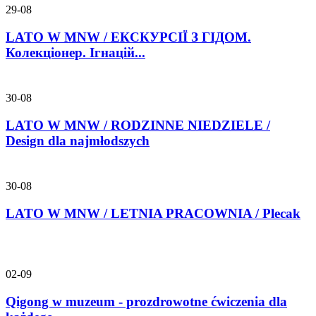
29-08
LATO W MNW / ЕКСКУРСІЇ З ГІДОМ.
Колекціонер. Ігнацій...
30-08
LATO W MNW / RODZINNE NIEDZIELE /
Design dla najmłodszych
30-08
LATO W MNW / LETNIA PRACOWNIA / Plecak
02-09
Qigong w muzeum - prozdrowotne ćwiczenia dla