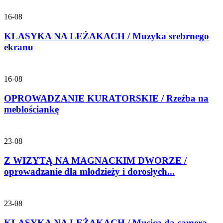
16-08
KLASYKA NA LEŻAKACH / Muzyka srebrnego
ekranu
16-08
OPROWADZANIE KURATORSKIE / Rzeźba na
meblościankę
23-08
Z WIZYTĄ NA MAGNACKIM DWORZE /
oprowadzanie dla młodzieży i dorosłych...
23-08
KLASYKA NA LEŻAKACH / Musica da camera