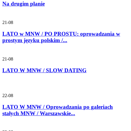
Na drugim planie
21-08
LATO w MNW / PO PROSTU: oprowadzania w
prostym języku polskim /...
21-08
LATO W MNW / SLOW DATING
22-08
LATO W MNW / Oprowadzania po galeriach
stałych MNW / Warszawskie...