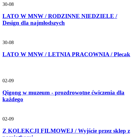
30-08
LATO W MNW / RODZINNE NIEDZIELE /
Design dla najmłodszych
30-08
LATO W MNW / LETNIA PRACOWNIA / Plecak
02-09
Qigong w muzeum - prozdrowotne ćwiczenia dla
każdego
02-09
Z KOLEKCJI FILMOWEJ / Wyjście przez sklep z