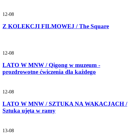
12-08
Z KOLEKCJI FILMOWEJ / The Square
12-08
LATO W MNW / Qigong w muzeum -
prozdrowotne ćwiczenia dla każdego
12-08
LATO W MNW / SZTUKA NA WAKACJACH /
Sztuka ujęta w ramy
13-08