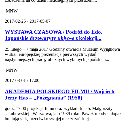
zobaczenia na co dzień niedostępnych przestrzeni...
MNW
2017-02-25 - 2017-05-07
WYSTAWA CZASOWA / Podróż do Edo.
Japońskie drzeworyty
ukiyo-e
z kolekcji...
25 lutego – 7 maja 2017 Godziny otwarcia Muzeum Wyjątkowa
w skali europejskiej prezentacja pierwszych wydań
najsłynniejszych prac graficznych wybitnych japońskich...
MNW
2017-03-01 / 17:00
AKADEMIA POLSKIEGO FILMU / Wojciech
Jerzy Has – „Pożegnania” (1958)
godz. 17.00 projekcja filmu oraz wykład dr hab. Małgorzaty
Jakubowskiej Warszawa, lato 1939 roku. Paweł, młody chłopak
buntujący się przeciwko swojej mieszczańskiej...