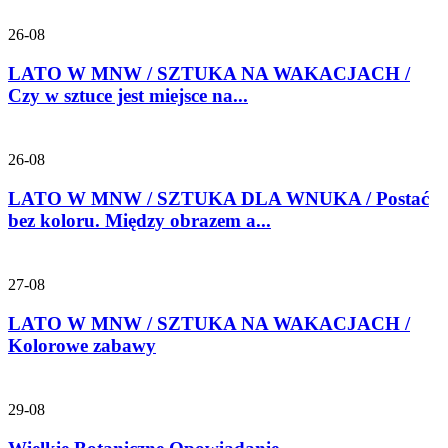
26-08
LATO W MNW / SZTUKA NA WAKACJACH /
Czy w sztuce jest miejsce na...
26-08
LATO W MNW / SZTUKA DLA WNUKA / Postać
bez koloru. Między obrazem a...
27-08
LATO W MNW / SZTUKA NA WAKACJACH /
Kolorowe zabawy
29-08