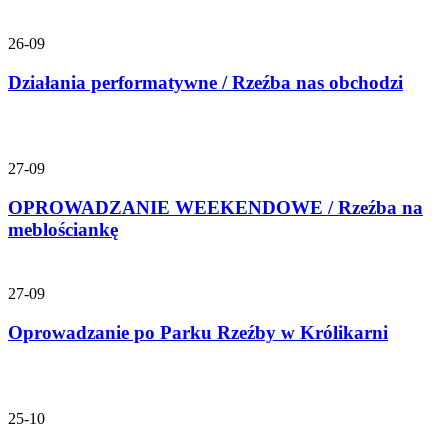
26-09
Działania performatywne / Rzeźba nas obchodzi
27-09
OPROWADZANIE WEEKENDOWE / Rzeźba na
meblościankę
27-09
Oprowadzanie po Parku Rzeźby w Królikarni
25-10