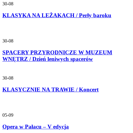
30-08
KLASYKA NA LEŻAKACH / Perły baroku
30-08
SPACERY PRZYRODNICZE W MUZEUM
WNĘTRZ / Dzień leniwych spacerów
30-08
KLASYCZNIE NA TRAWIE / Koncert
05-09
Opera w Pałacu – V edycja