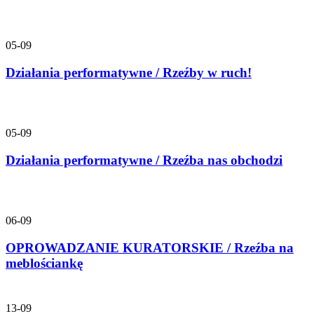
05-09
Działania performatywne / Rzeźby w ruch!
05-09
Działania performatywne / Rzeźba nas obchodzi
06-09
OPROWADZANIE KURATORSKIE / Rzeźba na
meblościankę
13-09