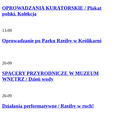
OPROWADZANIA KURATORSKIE / Plakat
polski. Kolekcja
13-09
Oprowadzanie po Parku Rzeźby w Królikarni
20-09
SPACERY PRZYRODNICZE W MUZEUM
WNĘTRZ / Dzień wody
26-09
Działania performatywne / Rzeźby w ruch!