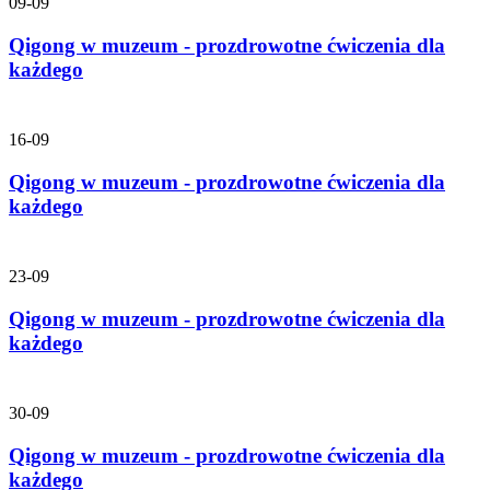
09-09
Qigong w muzeum - prozdrowotne ćwiczenia dla
każdego
16-09
Qigong w muzeum - prozdrowotne ćwiczenia dla
każdego
23-09
Qigong w muzeum - prozdrowotne ćwiczenia dla
każdego
30-09
Qigong w muzeum - prozdrowotne ćwiczenia dla
każdego