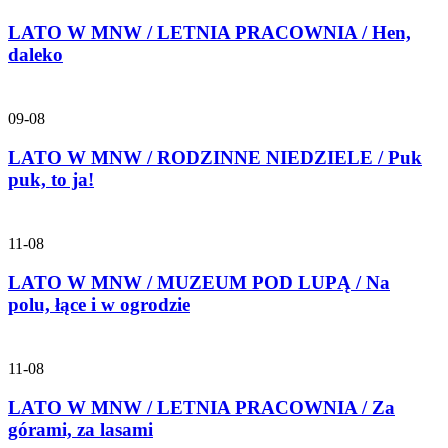
LATO W MNW / LETNIA PRACOWNIA / Hen,
daleko
09-08
LATO W MNW / RODZINNE NIEDZIELE / Puk
puk, to ja!
11-08
LATO W MNW / MUZEUM POD LUPĄ / Na
polu, łące i w ogrodzie
11-08
LATO W MNW / LETNIA PRACOWNIA / Za
górami, za lasami