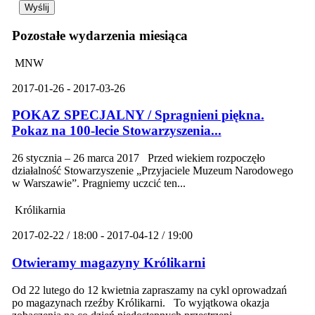
Pozostałe wydarzenia miesiąca
MNW
2017-01-26 - 2017-03-26
POKAZ SPECJALNY / Spragnieni piękna.
Pokaz na 100-lecie Stowarzyszenia...
26 stycznia – 26 marca 2017 Przed wiekiem rozpoczęło
działalność Stowarzyszenie „Przyjaciele Muzeum Narodowego
w Warszawie”. Pragniemy uczcić ten...
Królikarnia
2017-02-22 / 18:00 - 2017-04-12 / 19:00
Otwieramy magazyny Królikarni
Od 22 lutego do 12 kwietnia zapraszamy na cykl oprowadzań
po magazynach rzeźby Królikarni. To wyjątkowa okazja