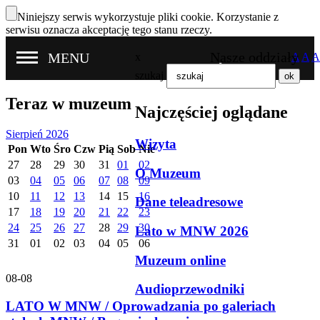
Niniejszy serwis wykorzystuje pliki cookie. Korzystanie z
serwisu oznacza akceptację tego stanu rzeczy.
Nasze oddziały
MENU
x
A
A
A
szukaj
Teraz w muzeum
Najczęściej oglądane
Sierpień 2026
Wizyta
Pon
Wto
Śro
Czw
Pią
Sob
Nie
27
28
29
30
31
01
02
O Muzeum
03
04
05
06
07
08
09
10
11
12
13
14
15
16
Dane teleadresowe
17
18
19
20
21
22
23
24
25
26
27
28
29
30
Lato w MNW 2026
31
01
02
03
04
05
06
Muzeum online
08-08
Audioprzewodniki
LATO W MNW / Oprowadzania po galeriach