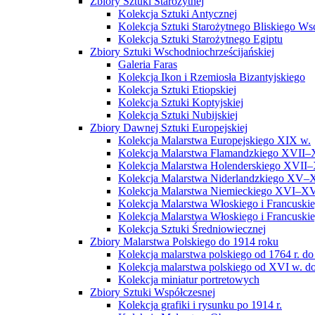
Zbiory Sztuki Starożytnej
Kolekcja Sztuki Antycznej
Kolekcja Sztuki Starożytnego Bliskiego W
Kolekcja Sztuki Starożytnego Egiptu
Zbiory Sztuki Wschodniochrześcijańskiej
Galeria Faras
Kolekcja Ikon i Rzemiosła Bizantyjskiego
Kolekcja Sztuki Etiopskiej
Kolekcja Sztuki Koptyjskiej
Kolekcja Sztuki Nubijskiej
Zbiory Dawnej Sztuki Europejskiej
Kolekcja Malarstwa Europejskiego XIX w.
Kolekcja Malarstwa Flamandzkiego XVII–
Kolekcja Malarstwa Holenderskiego XVII–
Kolekcja Malarstwa Niderlandzkiego XV–
Kolekcja Malarstwa Niemieckiego XVI–XV
Kolekcja Malarstwa Włoskiego i Francusk
Kolekcja Malarstwa Włoskiego i Francusk
Kolekcja Sztuki Średniowiecznej
Zbiory Malarstwa Polskiego do 1914 roku
Kolekcja malarstwa polskiego od 1764 r. do
Kolekcja malarstwa polskiego od XVI w. do
Kolekcja miniatur portretowych
Zbiory Sztuki Współczesnej
Kolekcja grafiki i rysunku po 1914 r.