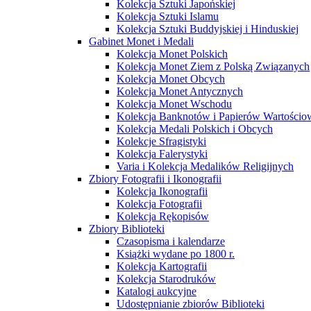
Kolekcja Sztuki Japońskiej
Kolekcja Sztuki Islamu
Kolekcja Sztuki Buddyjskiej i Hinduskiej
Gabinet Monet i Medali
Kolekcja Monet Polskich
Kolekcja Monet Ziem z Polską Związanych
Kolekcja Monet Obcych
Kolekcja Monet Antycznych
Kolekcja Monet Wschodu
Kolekcja Banknotów i Papierów Wartości
Kolekcja Medali Polskich i Obcych
Kolekcje Sfragistyki
Kolekcja Falerystyki
Varia i Kolekcja Medalików Religijnych
Zbiory Fotografii i Ikonografii
Kolekcja Ikonografii
Kolekcja Fotografii
Kolekcja Rękopisów
Zbiory Biblioteki
Czasopisma i kalendarze
Książki wydane po 1800 r.
Kolekcja Kartografii
Kolekcja Starodruków
Katalogi aukcyjne
Udostępnianie zbiorów Biblioteki