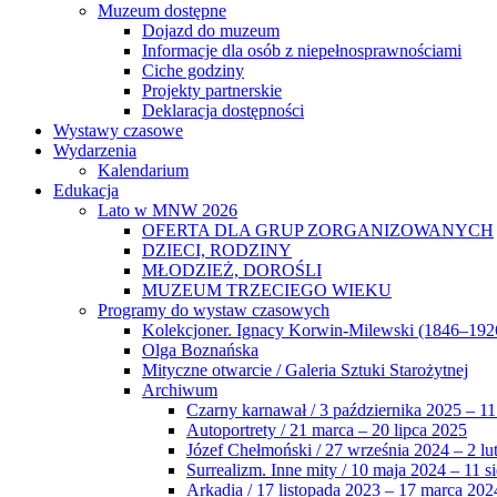
Muzeum dostępne
Dojazd do muzeum
Informacje dla osób z niepełnosprawnościami
Ciche godziny
Projekty partnerskie
Deklaracja dostępności
Wystawy czasowe
Wydarzenia
Kalendarium
Edukacja
Lato w MNW 2026
OFERTA DLA GRUP ZORGANIZOWANYCH
DZIECI, RODZINY
MŁODZIEŻ, DOROŚLI
MUZEUM TRZECIEGO WIEKU
Programy do wystaw czasowych
Kolekcjoner. Ignacy Korwin-Milewski (1846–192
Olga Boznańska
Mityczne otwarcie / Galeria Sztuki Starożytnej
Archiwum
Czarny karnawał / 3 października 2025 – 11
Autoportrety / 21 marca – 20 lipca 2025
Józef Chełmoński / 27 września 2024 – 2 lu
Surrealizm. Inne mity / 10 maja 2024 – 11 s
Arkadia / 17 listopada 2023 – 17 marca 202