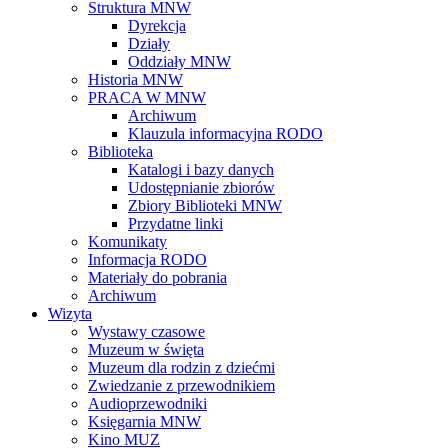
Struktura MNW
Dyrekcja
Działy
Oddziały MNW
Historia MNW
PRACA W MNW
Archiwum
Klauzula informacyjna RODO
Biblioteka
Katalogi i bazy danych
Udostępnianie zbiorów
Zbiory Biblioteki MNW
Przydatne linki
Komunikaty
Informacja RODO
Materiały do pobrania
Archiwum
Wizyta
Wystawy czasowe
Muzeum w święta
Muzeum dla rodzin z dziećmi
Zwiedzanie z przewodnikiem
Audioprzewodniki
Księgarnia MNW
Kino MUZ