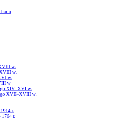
schodu
XVIII w.
XVIII w.
XVI w.
III w.
iego XIV–XVI w.
iego XVII–XVIII w.
 1914 r.
 1764 r.