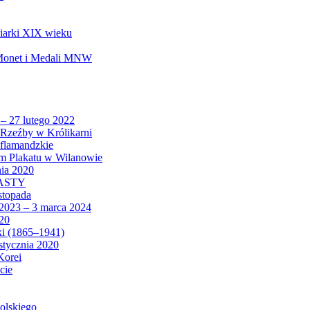
biarki XIX wieku
 Monet i Medali MNW
 – 27 lutego 2022
Rzeźby w Królikarni
 flamandzkie
um Plakatu w Wilanowie
nia 2020
CASTY
istopada
 2023 – 3 marca 2024
020
ki (1865–1941)
 stycznia 2020
Korei
cie
olskiego