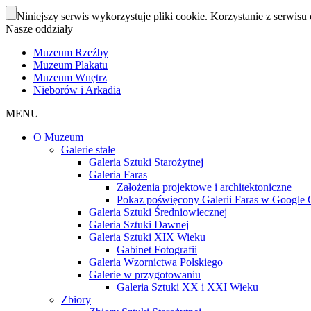
Niniejszy serwis wykorzystuje pliki cookie. Korzystanie z serwisu 
Nasze oddziały
Muzeum Rzeźby
Muzeum Plakatu
Muzeum Wnętrz
Nieborów i Arkadia
MENU
O Muzeum
Galerie stałe
Galeria Sztuki Starożytnej
Galeria Faras
Założenia projektowe i architektoniczne
Pokaz poświęcony Galerii Faras w Google Cu
Galeria Sztuki Średniowiecznej
Galeria Sztuki Dawnej
Galeria Sztuki XIX Wieku
Gabinet Fotografii
Galeria Wzornictwa Polskiego
Galerie w przygotowaniu
Galeria Sztuki XX i XXI Wieku
Zbiory