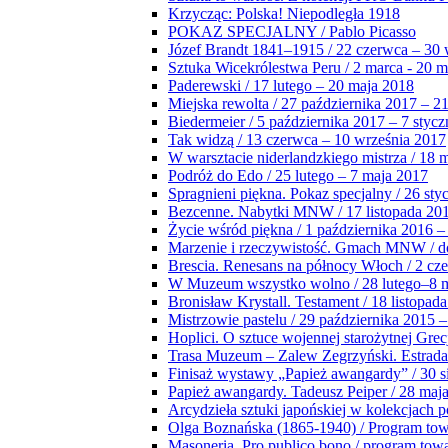
Krzycząc: Polska! Niepodległa 1918
POKAZ SPECJALNY / Pablo Picasso
Józef Brandt 1841–1915 / 22 czerwca – 30 
Sztuka Wicekrólestwa Peru / 2 marca - 20 
Paderewski / 17 lutego – 20 maja 2018
Miejska rewolta / 27 października 2017 – 2
Biedermeier / 5 października 2017 – 7 stycz
Tak widzą / 13 czerwca – 10 września 2017
W warsztacie niderlandzkiego mistrza / 18 
Podróż do Edo / 25 lutego – 7 maja 2017
Spragnieni piękna. Pokaz specjalny / 26 sty
Bezcenne. Nabytki MNW / 17 listopada 201
Życie wśród piękna / 1 października 2016 –
Marzenie i rzeczywistość. Gmach MNW / do
Brescia. Renesans na północy Włoch / 2 cz
W Muzeum wszystko wolno / 28 lutego–8 
Bronisław Krystall. Testament / 18 listopa
Mistrzowie pastelu / 29 października 2015 –
Hoplici. O sztuce wojennej starożytnej Grec
Trasa Muzeum – Zalew Zegrzyński. Estrada
Finisaż wystawy „Papież awangardy” / 30 s
Papież awangardy. Tadeusz Peiper / 28 maja
Arcydzieła sztuki japońskiej w kolekcjach p
Olga Boznańska (1865-1940) / Program to
Masoneria. Pro publico bono / program tow