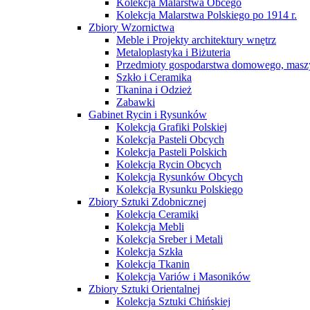
Kolekcja Malarstwa Obcego
Kolekcja Malarstwa Polskiego po 1914 r.
Zbiory Wzornictwa
Meble i Projekty architektury wnętrz
Metaloplastyka i Biżuteria
Przedmioty gospodarstwa domowego, maszy
Szkło i Ceramika
Tkanina i Odzież
Zabawki
Gabinet Rycin i Rysunków
Kolekcja Grafiki Polskiej
Kolekcja Pasteli Obcych
Kolekcja Pasteli Polskich
Kolekcja Rycin Obcych
Kolekcja Rysunków Obcych
Kolekcja Rysunku Polskiego
Zbiory Sztuki Zdobnicznej
Kolekcja Ceramiki
Kolekcja Mebli
Kolekcja Sreber i Metali
Kolekcja Szkła
Kolekcja Tkanin
Kolekcja Variów i Masoników
Zbiory Sztuki Orientalnej
Kolekcja Sztuki Chińskiej