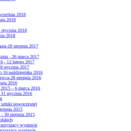
września 2018
maja 2018
1 stycznia 2018
nia 2018
maja-20 sierpnia 2017
cznia - 26 marca 2017
6 - 12 lutego 2017
 8 stycznia 2017
 16 października 2016
erwca-28 sierpnia 2016
maja 2016
da 2015 – 6 marca 2016
 31 stycznia 2016
ji
 sztuki nowoczesnej
ierpnia 2015
 - 30 sierpnia 2015
olskich
warzyszący wystawie
arzyszący wystawie