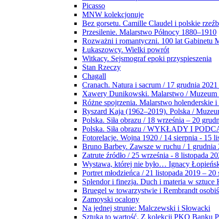
Picasso
MNW kolekcjonuje
Bez gorsetu. Camille Claudel i polskie rzeź
Przesilenie. Malarstwo Północy 1880–1910
Rozważni i romantyczni. 100 lat Gabinetu
Łukaszowcy. Wielki powrót
Witkacy. Sejsmograf epoki przyspieszenia
Stan Rzeczy
Chagall
Cranach. Natura i sacrum / 17 grudnia 2021
Xawery Dunikowski. Malarstwo / Muzeum 
Różne spojrzenia. Malarstwo holenderskie i
Ryszard Kaja (1962–2019). Polska / Muze
Polska. Siła obrazu / 18 września – 20 grud
Polska. Siła obrazu / WYKŁADY I POD
Fotorelacje. Wojna 1920 / 14 sierpnia - 15 l
Bruno Barbey. Zawsze w ruchu / 1 grudnia
Zatrute źródło / 25 września - 8 listopada 2
Wystawa, której nie było… Ignacy Łopieńs
Portret młodzieńca / 21 listopada 2019 – 20
Splendor i finezja. Duch i materia w sztuce 
Bruegel w towarzystwie i Rembrandt osobiś
Zamoyski ocalony
Na jednej strunie: Malczewski i Słowacki
Sztuka to wartość. Z kolekcji PKO Banku P