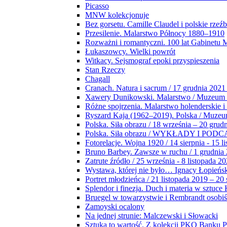
Picasso
MNW kolekcjonuje
Bez gorsetu. Camille Claudel i polskie rzeź
Przesilenie. Malarstwo Północy 1880–1910
Rozważni i romantyczni. 100 lat Gabinetu
Łukaszowcy. Wielki powrót
Witkacy. Sejsmograf epoki przyspieszenia
Stan Rzeczy
Chagall
Cranach. Natura i sacrum / 17 grudnia 2021
Xawery Dunikowski. Malarstwo / Muzeum 
Różne spojrzenia. Malarstwo holenderskie i
Ryszard Kaja (1962–2019). Polska / Muze
Polska. Siła obrazu / 18 września – 20 grud
Polska. Siła obrazu / WYKŁADY I POD
Fotorelacje. Wojna 1920 / 14 sierpnia - 15 l
Bruno Barbey. Zawsze w ruchu / 1 grudnia
Zatrute źródło / 25 września - 8 listopada 2
Wystawa, której nie było… Ignacy Łopieńs
Portret młodzieńca / 21 listopada 2019 – 20
Splendor i finezja. Duch i materia w sztuce 
Bruegel w towarzystwie i Rembrandt osobiś
Zamoyski ocalony
Na jednej strunie: Malczewski i Słowacki
Sztuka to wartość. Z kolekcji PKO Banku P