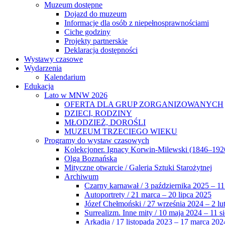
Muzeum dostępne
Dojazd do muzeum
Informacje dla osób z niepełnosprawnościami
Ciche godziny
Projekty partnerskie
Deklaracja dostępności
Wystawy czasowe
Wydarzenia
Kalendarium
Edukacja
Lato w MNW 2026
OFERTA DLA GRUP ZORGANIZOWANYCH
DZIECI, RODZINY
MŁODZIEŻ, DOROŚLI
MUZEUM TRZECIEGO WIEKU
Programy do wystaw czasowych
Kolekcjoner. Ignacy Korwin-Milewski (1846–192
Olga Boznańska
Mityczne otwarcie / Galeria Sztuki Starożytnej
Archiwum
Czarny karnawał / 3 października 2025 – 11
Autoportrety / 21 marca – 20 lipca 2025
Józef Chełmoński / 27 września 2024 – 2 lu
Surrealizm. Inne mity / 10 maja 2024 – 11 s
Arkadia / 17 listopada 2023 – 17 marca 202