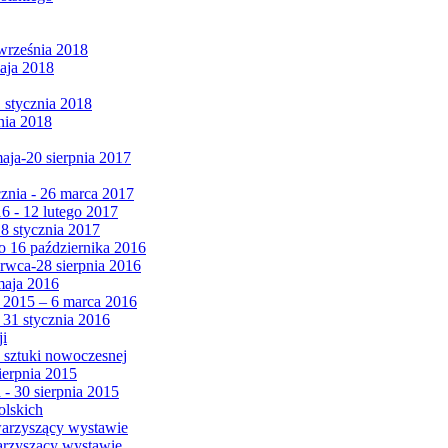
września 2018
maja 2018
1 stycznia 2018
nia 2018
maja-20 sierpnia 2017
cznia - 26 marca 2017
6 - 12 lutego 2017
 8 stycznia 2017
 16 października 2016
erwca-28 sierpnia 2016
maja 2016
da 2015 – 6 marca 2016
 31 stycznia 2016
ji
 sztuki nowoczesnej
ierpnia 2015
 - 30 sierpnia 2015
olskich
warzyszący wystawie
arzyszący wystawie