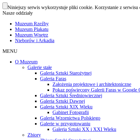
Niniejszy serwis wykorzystuje pliki cookie. Korzystanie z serwisu 
Nasze oddziały
Muzeum Rzeźby
Muzeum Plakatu
Muzeum Wnętrz
Nieborów i Arkadia
MENU
O Muzeum
Galerie stałe
Galeria Sztuki Starożytnej
Galeria Faras
Założenia projektowe i architektoniczne
Pokaz poświęcony Galerii Faras w Google Cu
Galeria Sztuki Średniowiecznej
Galeria Sztuki Dawnej
Galeria Sztuki XIX Wieku
Gabinet Fotografii
Galeria Wzornictwa Polskiego
Galerie w przygotowaniu
Galeria Sztuki XX i XXI Wieku
Zbiory