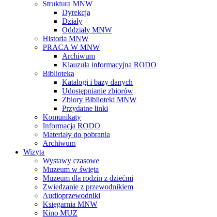
Struktura MNW
Dyrekcja
Działy
Oddziały MNW
Historia MNW
PRACA W MNW
Archiwum
Klauzula informacyjna RODO
Biblioteka
Katalogi i bazy danych
Udostępnianie zbiorów
Zbiory Biblioteki MNW
Przydatne linki
Komunikaty
Informacja RODO
Materiały do pobrania
Archiwum
Wizyta
Wystawy czasowe
Muzeum w święta
Muzeum dla rodzin z dziećmi
Zwiedzanie z przewodnikiem
Audioprzewodniki
Księgarnia MNW
Kino MUZ