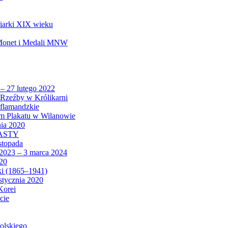
biarki XIX wieku
 Monet i Medali MNW
 – 27 lutego 2022
Rzeźby w Królikarni
 flamandzkie
um Plakatu w Wilanowie
nia 2020
CASTY
istopada
 2023 – 3 marca 2024
020
ki (1865–1941)
 stycznia 2020
Korei
cie
olskiego