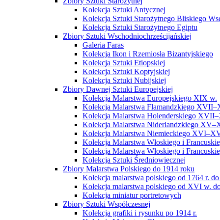
Zbiory Sztuki Starożytnej
Kolekcja Sztuki Antycznej
Kolekcja Sztuki Starożytnego Bliskiego W
Kolekcja Sztuki Starożytnego Egiptu
Zbiory Sztuki Wschodniochrześcijańskiej
Galeria Faras
Kolekcja Ikon i Rzemiosła Bizantyjskiego
Kolekcja Sztuki Etiopskiej
Kolekcja Sztuki Koptyjskiej
Kolekcja Sztuki Nubijskiej
Zbiory Dawnej Sztuki Europejskiej
Kolekcja Malarstwa Europejskiego XIX w.
Kolekcja Malarstwa Flamandzkiego XVII–
Kolekcja Malarstwa Holenderskiego XVII–
Kolekcja Malarstwa Niderlandzkiego XV–
Kolekcja Malarstwa Niemieckiego XVI–XV
Kolekcja Malarstwa Włoskiego i Francusk
Kolekcja Malarstwa Włoskiego i Francusk
Kolekcja Sztuki Średniowiecznej
Zbiory Malarstwa Polskiego do 1914 roku
Kolekcja malarstwa polskiego od 1764 r. do
Kolekcja malarstwa polskiego od XVI w. do
Kolekcja miniatur portretowych
Zbiory Sztuki Współczesnej
Kolekcja grafiki i rysunku po 1914 r.