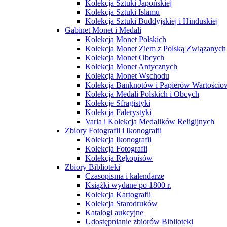
Kolekcja Sztuki Japońskiej
Kolekcja Sztuki Islamu
Kolekcja Sztuki Buddyjskiej i Hinduskiej
Gabinet Monet i Medali
Kolekcja Monet Polskich
Kolekcja Monet Ziem z Polską Związanych
Kolekcja Monet Obcych
Kolekcja Monet Antycznych
Kolekcja Monet Wschodu
Kolekcja Banknotów i Papierów Wartości
Kolekcja Medali Polskich i Obcych
Kolekcje Sfragistyki
Kolekcja Falerystyki
Varia i Kolekcja Medalików Religijnych
Zbiory Fotografii i Ikonografii
Kolekcja Ikonografii
Kolekcja Fotografii
Kolekcja Rękopisów
Zbiory Biblioteki
Czasopisma i kalendarze
Książki wydane po 1800 r.
Kolekcja Kartografii
Kolekcja Starodruków
Katalogi aukcyjne
Udostępnianie zbiorów Biblioteki