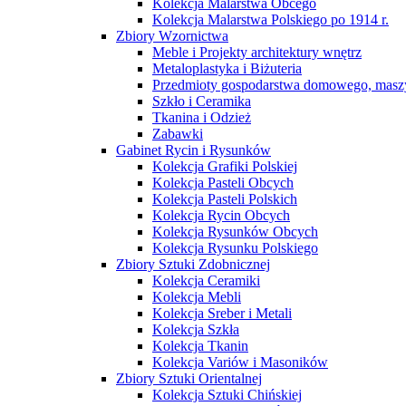
Kolekcja Malarstwa Obcego
Kolekcja Malarstwa Polskiego po 1914 r.
Zbiory Wzornictwa
Meble i Projekty architektury wnętrz
Metaloplastyka i Biżuteria
Przedmioty gospodarstwa domowego, maszy
Szkło i Ceramika
Tkanina i Odzież
Zabawki
Gabinet Rycin i Rysunków
Kolekcja Grafiki Polskiej
Kolekcja Pasteli Obcych
Kolekcja Pasteli Polskich
Kolekcja Rycin Obcych
Kolekcja Rysunków Obcych
Kolekcja Rysunku Polskiego
Zbiory Sztuki Zdobnicznej
Kolekcja Ceramiki
Kolekcja Mebli
Kolekcja Sreber i Metali
Kolekcja Szkła
Kolekcja Tkanin
Kolekcja Variów i Masoników
Zbiory Sztuki Orientalnej
Kolekcja Sztuki Chińskiej