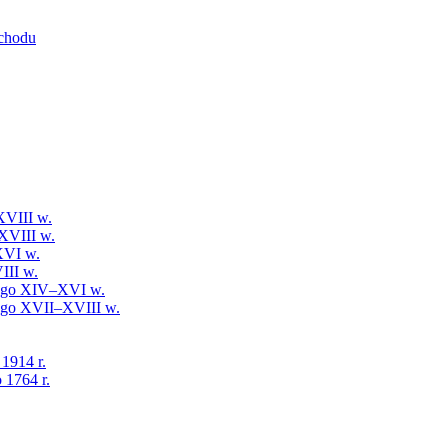
schodu
XVIII w.
XVIII w.
XVI w.
III w.
iego XIV–XVI w.
iego XVII–XVIII w.
 1914 r.
 1764 r.