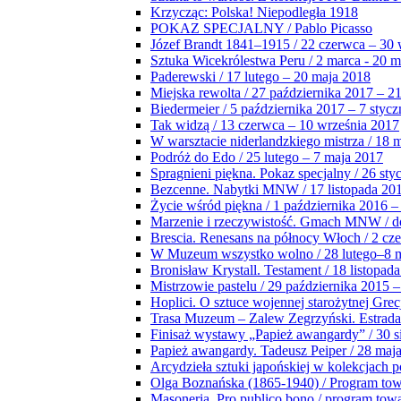
Krzycząc: Polska! Niepodległa 1918
POKAZ SPECJALNY / Pablo Picasso
Józef Brandt 1841–1915 / 22 czerwca – 30 
Sztuka Wicekrólestwa Peru / 2 marca - 20 
Paderewski / 17 lutego – 20 maja 2018
Miejska rewolta / 27 października 2017 – 2
Biedermeier / 5 października 2017 – 7 stycz
Tak widzą / 13 czerwca – 10 września 2017
W warsztacie niderlandzkiego mistrza / 18 
Podróż do Edo / 25 lutego – 7 maja 2017
Spragnieni piękna. Pokaz specjalny / 26 sty
Bezcenne. Nabytki MNW / 17 listopada 201
Życie wśród piękna / 1 października 2016 –
Marzenie i rzeczywistość. Gmach MNW / do
Brescia. Renesans na północy Włoch / 2 cz
W Muzeum wszystko wolno / 28 lutego–8 
Bronisław Krystall. Testament / 18 listopa
Mistrzowie pastelu / 29 października 2015 –
Hoplici. O sztuce wojennej starożytnej Grec
Trasa Muzeum – Zalew Zegrzyński. Estrada
Finisaż wystawy „Papież awangardy” / 30 s
Papież awangardy. Tadeusz Peiper / 28 maja
Arcydzieła sztuki japońskiej w kolekcjach p
Olga Boznańska (1865-1940) / Program to
Masoneria. Pro publico bono / program tow