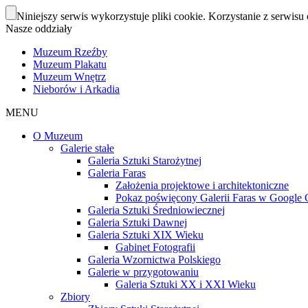
Niniejszy serwis wykorzystuje pliki cookie. Korzystanie z serwisu 
Nasze oddziały
Muzeum Rzeźby
Muzeum Plakatu
Muzeum Wnętrz
Nieborów i Arkadia
MENU
O Muzeum
Galerie stałe
Galeria Sztuki Starożytnej
Galeria Faras
Założenia projektowe i architektoniczne
Pokaz poświęcony Galerii Faras w Google Cu
Galeria Sztuki Średniowiecznej
Galeria Sztuki Dawnej
Galeria Sztuki XIX Wieku
Gabinet Fotografii
Galeria Wzornictwa Polskiego
Galerie w przygotowaniu
Galeria Sztuki XX i XXI Wieku
Zbiory