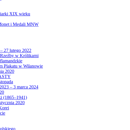
biarki XIX wieku
 Monet i Medali MNW
 – 27 lutego 2022
Rzeźby w Królikarni
 flamandzkie
um Plakatu w Wilanowie
nia 2020
CASTY
istopada
 2023 – 3 marca 2024
020
ki (1865–1941)
 stycznia 2020
Korei
cie
olskiego