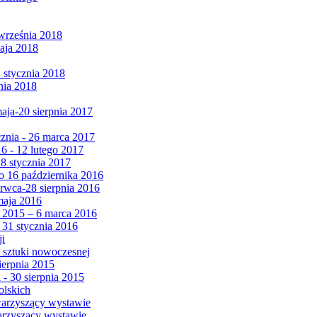
września 2018
maja 2018
1 stycznia 2018
nia 2018
maja-20 sierpnia 2017
cznia - 26 marca 2017
6 - 12 lutego 2017
 8 stycznia 2017
 16 października 2016
erwca-28 sierpnia 2016
maja 2016
da 2015 – 6 marca 2016
 31 stycznia 2016
ji
 sztuki nowoczesnej
ierpnia 2015
 - 30 sierpnia 2015
olskich
warzyszący wystawie
arzyszący wystawie