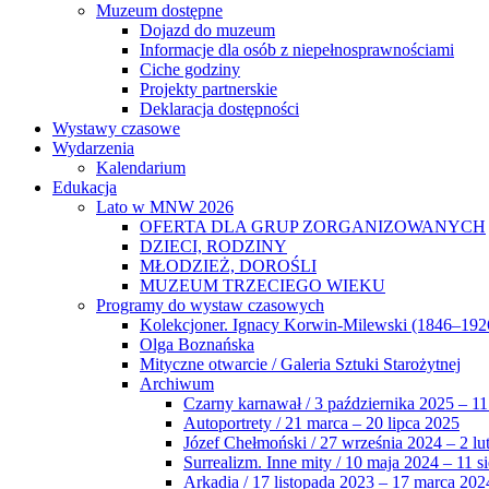
Muzeum dostępne
Dojazd do muzeum
Informacje dla osób z niepełnosprawnościami
Ciche godziny
Projekty partnerskie
Deklaracja dostępności
Wystawy czasowe
Wydarzenia
Kalendarium
Edukacja
Lato w MNW 2026
OFERTA DLA GRUP ZORGANIZOWANYCH
DZIECI, RODZINY
MŁODZIEŻ, DOROŚLI
MUZEUM TRZECIEGO WIEKU
Programy do wystaw czasowych
Kolekcjoner. Ignacy Korwin-Milewski (1846–192
Olga Boznańska
Mityczne otwarcie / Galeria Sztuki Starożytnej
Archiwum
Czarny karnawał / 3 października 2025 – 11
Autoportrety / 21 marca – 20 lipca 2025
Józef Chełmoński / 27 września 2024 – 2 lu
Surrealizm. Inne mity / 10 maja 2024 – 11 s
Arkadia / 17 listopada 2023 – 17 marca 202