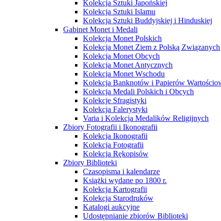
Kolekcja Sztuki Japońskiej
Kolekcja Sztuki Islamu
Kolekcja Sztuki Buddyjskiej i Hinduskiej
Gabinet Monet i Medali
Kolekcja Monet Polskich
Kolekcja Monet Ziem z Polską Związanych
Kolekcja Monet Obcych
Kolekcja Monet Antycznych
Kolekcja Monet Wschodu
Kolekcja Banknotów i Papierów Wartości
Kolekcja Medali Polskich i Obcych
Kolekcje Sfragistyki
Kolekcja Falerystyki
Varia i Kolekcja Medalików Religijnych
Zbiory Fotografii i Ikonografii
Kolekcja Ikonografii
Kolekcja Fotografii
Kolekcja Rękopisów
Zbiory Biblioteki
Czasopisma i kalendarze
Książki wydane po 1800 r.
Kolekcja Kartografii
Kolekcja Starodruków
Katalogi aukcyjne
Udostępnianie zbiorów Biblioteki