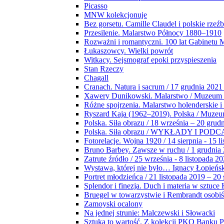
Picasso
MNW kolekcjonuje
Bez gorsetu. Camille Claudel i polskie rzeź
Przesilenie. Malarstwo Północy 1880–1910
Rozważni i romantyczni. 100 lat Gabinetu
Łukaszowcy. Wielki powrót
Witkacy. Sejsmograf epoki przyspieszenia
Stan Rzeczy
Chagall
Cranach. Natura i sacrum / 17 grudnia 2021
Xawery Dunikowski. Malarstwo / Muzeum 
Różne spojrzenia. Malarstwo holenderskie i
Ryszard Kaja (1962–2019). Polska / Muze
Polska. Siła obrazu / 18 września – 20 grud
Polska. Siła obrazu / WYKŁADY I POD
Fotorelacje. Wojna 1920 / 14 sierpnia - 15 l
Bruno Barbey. Zawsze w ruchu / 1 grudnia
Zatrute źródło / 25 września - 8 listopada 2
Wystawa, której nie było… Ignacy Łopieńs
Portret młodzieńca / 21 listopada 2019 – 20
Splendor i finezja. Duch i materia w sztuce 
Bruegel w towarzystwie i Rembrandt osobiś
Zamoyski ocalony
Na jednej strunie: Malczewski i Słowacki
Sztuka to wartość. Z kolekcji PKO Banku P