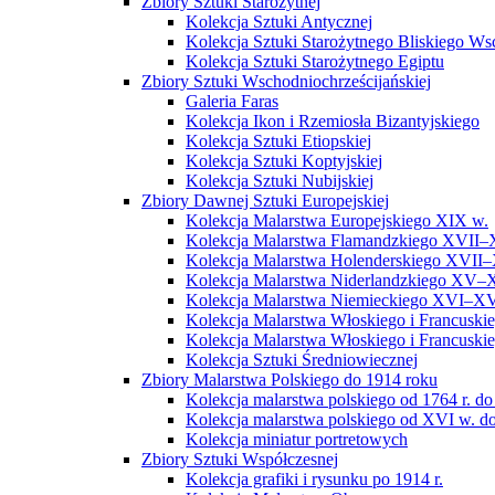
Zbiory Sztuki Starożytnej
Kolekcja Sztuki Antycznej
Kolekcja Sztuki Starożytnego Bliskiego W
Kolekcja Sztuki Starożytnego Egiptu
Zbiory Sztuki Wschodniochrześcijańskiej
Galeria Faras
Kolekcja Ikon i Rzemiosła Bizantyjskiego
Kolekcja Sztuki Etiopskiej
Kolekcja Sztuki Koptyjskiej
Kolekcja Sztuki Nubijskiej
Zbiory Dawnej Sztuki Europejskiej
Kolekcja Malarstwa Europejskiego XIX w.
Kolekcja Malarstwa Flamandzkiego XVII–
Kolekcja Malarstwa Holenderskiego XVII–
Kolekcja Malarstwa Niderlandzkiego XV–
Kolekcja Malarstwa Niemieckiego XVI–XV
Kolekcja Malarstwa Włoskiego i Francusk
Kolekcja Malarstwa Włoskiego i Francusk
Kolekcja Sztuki Średniowiecznej
Zbiory Malarstwa Polskiego do 1914 roku
Kolekcja malarstwa polskiego od 1764 r. do
Kolekcja malarstwa polskiego od XVI w. do
Kolekcja miniatur portretowych
Zbiory Sztuki Współczesnej
Kolekcja grafiki i rysunku po 1914 r.