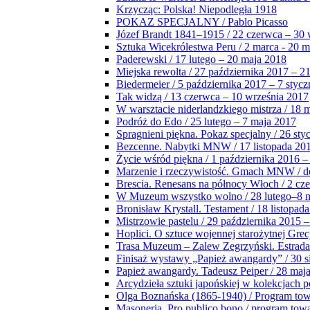
Krzycząc: Polska! Niepodległa 1918
POKAZ SPECJALNY / Pablo Picasso
Józef Brandt 1841–1915 / 22 czerwca – 30 
Sztuka Wicekrólestwa Peru / 2 marca - 20 
Paderewski / 17 lutego – 20 maja 2018
Miejska rewolta / 27 października 2017 – 2
Biedermeier / 5 października 2017 – 7 stycz
Tak widzą / 13 czerwca – 10 września 2017
W warsztacie niderlandzkiego mistrza / 18 
Podróż do Edo / 25 lutego – 7 maja 2017
Spragnieni piękna. Pokaz specjalny / 26 sty
Bezcenne. Nabytki MNW / 17 listopada 201
Życie wśród piękna / 1 października 2016 –
Marzenie i rzeczywistość. Gmach MNW / do
Brescia. Renesans na północy Włoch / 2 cz
W Muzeum wszystko wolno / 28 lutego–8 
Bronisław Krystall. Testament / 18 listopa
Mistrzowie pastelu / 29 października 2015 –
Hoplici. O sztuce wojennej starożytnej Grec
Trasa Muzeum – Zalew Zegrzyński. Estrada
Finisaż wystawy „Papież awangardy” / 30 s
Papież awangardy. Tadeusz Peiper / 28 maja
Arcydzieła sztuki japońskiej w kolekcjach p
Olga Boznańska (1865-1940) / Program to
Masoneria. Pro publico bono / program tow