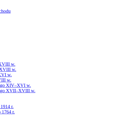
schodu
XVIII w.
XVIII w.
XVI w.
III w.
iego XIV–XVI w.
iego XVII–XVIII w.
 1914 r.
 1764 r.