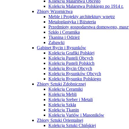
Kolekcja Malarstwa Obcego
Kolekcja Malarstwa Polskiego po 1914 r.
Zbiory Wzornictwa
Meble i Projekty architektury wnętrz
Metaloplastyka i Biżuteria
Przedmioty gospodarstwa domowego, maszy
Szkło i Ceramika
Tkanina i Odzież
Zabawki
Gabinet Rycin i Rysunków
Kolekcja Grafiki Polskiej
Kolekcja Pasteli Obcych
Kolekcja Pasteli Polskich
Kolekcja Rycin Obcych
Kolekcja Rysunków Obcych
Kolekcja Rysunku Polskiego
Zbiory Sztuki Zdobnicznej
Kolekcja Ceramiki
Kolekcja Mebli
Kolekcja Sreber i Metali
Kolekcja Szkła
Kolekcja Tkanin
Kolekcja Variów i Masoników
Zbiory Sztuki Orientalnej
Kolekcja Sztuki Chińskiej