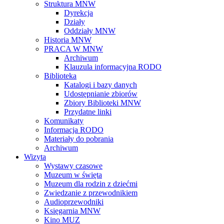
Struktura MNW
Dyrekcja
Działy
Oddziały MNW
Historia MNW
PRACA W MNW
Archiwum
Klauzula informacyjna RODO
Biblioteka
Katalogi i bazy danych
Udostępnianie zbiorów
Zbiory Biblioteki MNW
Przydatne linki
Komunikaty
Informacja RODO
Materiały do pobrania
Archiwum
Wizyta
Wystawy czasowe
Muzeum w święta
Muzeum dla rodzin z dziećmi
Zwiedzanie z przewodnikiem
Audioprzewodniki
Księgarnia MNW
Kino MUZ